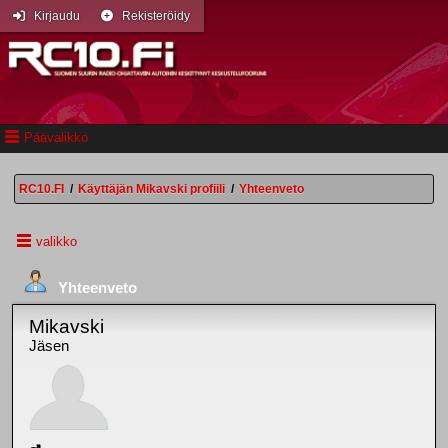
Kirjaudu
Rekisteröidy
Päävalikko
RC10.FI
/
Käyttäjän Mikavski profiili
/
Yhteenveto
valikko
Yhteenveto
Mikavski
Jäsen