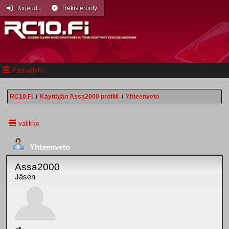
Kirjaudu
Rekisteröidy
Päävalikko
RC10.FI
/
Käyttäjän Assa2000 profiili
/
Yhteenveto
valikko
Yhteenveto
Assa2000
Jäsen