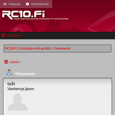
Kirjaudu
Rekisteröidy
Päävalikko
RC10.FI
/
Käyttäjän tvih profiili
/
Yhteenveto
valikko
Yhteenveto
tvih
Vanhempi jäsen