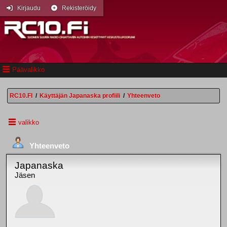
Kirjaudu
Rekisteröidy
Päävalikko
RC10.FI
/
Käyttäjän Japanaska profiili
/
Yhteenveto
valikko
Yhteenveto
Japanaska
Jäsen