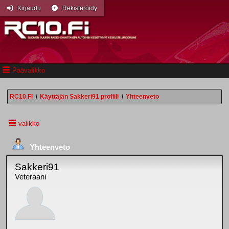
Kirjaudu
Rekisteröidy
Päävalikko
RC10.FI
/
Käyttäjän Sakkeri91 profiili
/
Yhteenveto
valikko
Yhteenveto
Sakkeri91
Veteraani