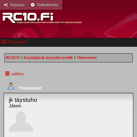
Kirjaudu
Rekisteröidy
Päävalikko
RC10.FI
/
Käyttäjän jk täystuho profiili
/
Yhteenveto
valikko
Yhteenveto
jk täystuho
Jäsen