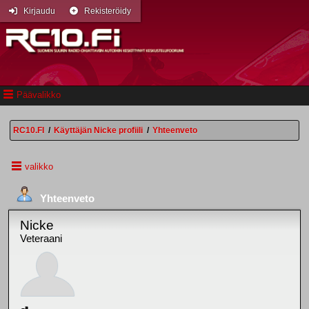
Kirjaudu
Rekisteröidy
Päävalikko
RC10.FI
/
Käyttäjän Nicke profiili
/
Yhteenveto
valikko
Yhteenveto
Nicke
Veteraani