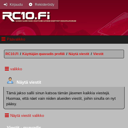
Kirjaudu
Rekisteröidy
Päävalikko
RC10.FI
/
Käyttäjän quavadis profiili
/
Näytä viestit
/
Viestit
valikko
Näytä viestit
Tämä jakso sallii sinun katsoa tämän jäsenen kaikkia viestejä.
Huomaa, että näet vain niiden alueiden viestit, joihin sinulla on nyt
pääsy.
Näytä viestit valikko
Viestit - quavadis