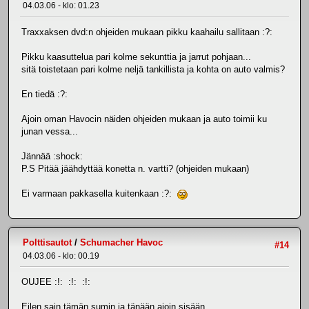
04.03.06 - klo: 01.23
Traxxaksen dvd:n ohjeiden mukaan pikku kaahailu sallitaan :?:
Pikku kaasuttelua pari kolme sekunttia ja jarrut pohjaan...
sitä toistetaan pari kolme neljä tankillista ja kohta on auto valmis?
En tiedä :?:
Ajoin oman Havocin näiden ohjeiden mukaan ja auto toimii ku
junan vessa...
Jännää :shock:
P.S Pitää jäähdyttää konetta n. vartti? (ohjeiden mukaan)
Ei varmaan pakkasella kuitenkaan :?:
Polttisautot
/
Schumacher Havoc
#14
04.03.06 - klo: 00.19
OUJEE :!: :!: :!:
Eilen sain tämän sumin ja tänään ajoin sisään.