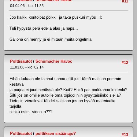
#11
04.04.06 - klo: 11.33
Joo kaikki koritolpat poikki ja taka puskuri myös :!:
Tuli hypystä perä edellä alas ja naps...
Gallona on menny ja ei mitään muita ongelmia.
Polttisautot
/
Schumacher Havoc
#12
11.03.06 - klo: 02.14
Eihän kukaan ole tainnut sanoa että just tämä malli on pommin
kestävä
ja purjoa ei juuri nenässä ole? Kait? Ehkä pari porkkanaa kuitenki?
Silti jos on omille autoille oma topicci niin pysyttäisiinkö siellä?
Tietenki vierailevat tähdet sallitaan jos on hyvää materiaalia
tarjolla
niinku esim: videoita???
Polttisautot
/
polttiksen sisäänajo?
#13