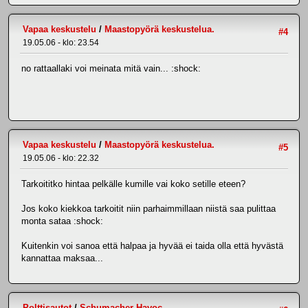
Vapaa keskustelu
/
Maastopyörä keskustelua.
#4
19.05.06 - klo: 23.54
no rattaallaki voi meinata mitä vain... :shock:
Vapaa keskustelu
/
Maastopyörä keskustelua.
#5
19.05.06 - klo: 22.32
Tarkoititko hintaa pelkälle kumille vai koko setille eteen?
Jos koko kiekkoa tarkoitit niin parhaimmillaan niistä saa pulittaa
monta sataa :shock:
Kuitenkin voi sanoa että halpaa ja hyvää ei taida olla että hyvästä
kannattaa maksaa...
Polttisautot
/
Schumacher Havoc