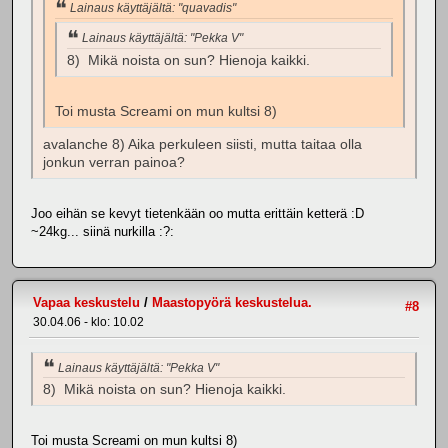
Lainaus käyttäjältä: "quavadis"
Lainaus käyttäjältä: "Pekka V"
8) Mikä noista on sun? Hienoja kaikki.
Toi musta Screami on mun kultsi 8)
avalanche 8) Aika perkuleen siisti, mutta taitaa olla
jonkun verran painoa?
Joo eihän se kevyt tietenkään oo mutta erittäin ketterä :D
~24kg... siinä nurkilla :?:
Vapaa keskustelu
/
Maastopyörä keskustelua.
#8
30.04.06 - klo: 10.02
Lainaus käyttäjältä: "Pekka V"
8) Mikä noista on sun? Hienoja kaikki.
Toi musta Screami on mun kultsi 8)