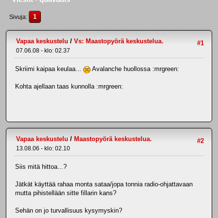
1
Sivuja
Vapaa keskustelu
/
Vs: Maastopyörä keskustelua.
#1
07.06.08 - klo: 02.37
Skriimi kaipaa keulaa...
Avalanche huollossa :mrgreen:
Kohta ajellaan taas kunnolla :mrgreen:
Vapaa keskustelu
/
Maastopyörä keskustelua.
#2
13.08.06 - klo: 02.10
Siis mitä hittoa...?
Jätkät käyttää rahaa monta sataa/jopa tonnia radio-ohjattavaan
mutta pihistellään sitte fillarin kans?
Sehän on jo turvallisuus kysymyskin?