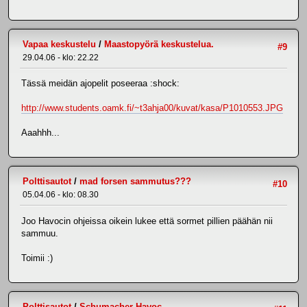
Vapaa keskustelu
/
Maastopyörä keskustelua.
#9
29.04.06 - klo: 22.22
Tässä meidän ajopelit poseeraa :shock:
http://www.students.oamk.fi/~t3ahja00/kuvat/kasa/P1010553.JPG
Aaahhh...
Polttisautot
/
mad forsen sammutus???
#10
05.04.06 - klo: 08.30
Joo Havocin ohjeissa oikein lukee että sormet pillien päähän nii
sammuu.
Toimii :)
Polttisautot
/
Schumacher Havoc