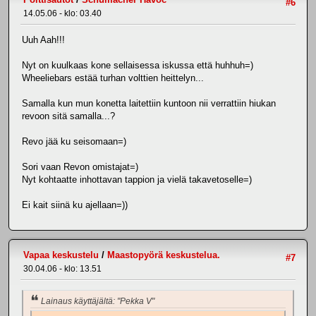
#6
14.05.06 - klo: 03.40
Uuh Aah!!!
Nyt on kuulkaas kone sellaisessa iskussa että huhhuh=)
Wheeliebars estää turhan volttien heittelyn...
Samalla kun mun konetta laitettiin kuntoon nii verrattiin hiukan
revoon sitä samalla...?
Revo jää ku seisomaan=)
Sori vaan Revon omistajat=)
Nyt kohtaatte inhottavan tappion ja vielä takavetoselle=)
Ei kait siinä ku ajellaan=))
Vapaa keskustelu
/
Maastopyörä keskustelua.
#7
30.04.06 - klo: 13.51
Lainaus käyttäjältä: "Pekka V"