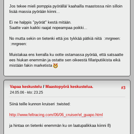
Jos tekee mieli pomppia pyörällä/ kaahailla maastossa niin silloin
lisää massia pyörään kiinni...
Ei ne halppis "pyörät" kestä mitään.
Saatte vain kaikki raajat nopeampaa poikki...
No mutta sekin on tietenki että jos tykkää pätkiä niitä :mrgreen:
:mrgreen:
Muistakaa ens kerralla ku ootte ostamassa pyörää, että satsaatte
ees hiukan enemmän ja ostatte sen oikeestä fillariputiikista eikä
mistään fakin marketista
Vapaa keskustelu
/
Maastopyörä keskustelua.
#3
24.05.06 - klo: 23.25
Siinä teille kunnon kruiseri :twisted:
http://www.feltracing.com/06/06_cruiser/el_guapo.html
ja hintaa on tietenki enemmän ku on laatupalikkaa kiinni 8)