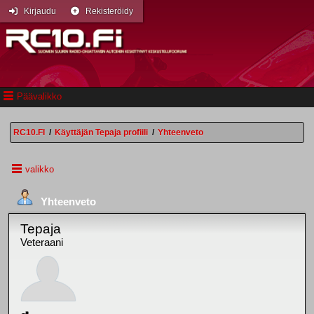
Kirjaudu
Rekisteröidy
Päävalikko
RC10.FI
/
Käyttäjän Tepaja profiili
/
Yhteenveto
valikko
Yhteenveto
Tepaja
Veteraani