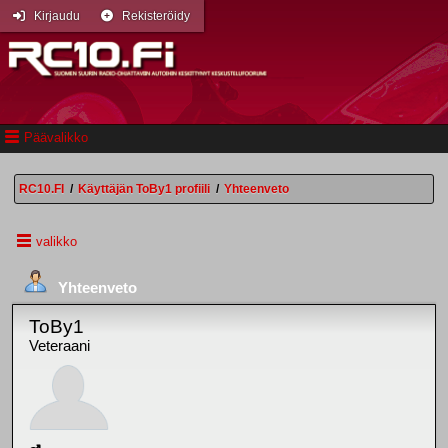
Kirjaudu
Rekisteröidy
Päävalikko
RC10.FI
/
Käyttäjän ToBy1 profiili
/
Yhteenveto
valikko
Yhteenveto
ToBy1
Veteraani