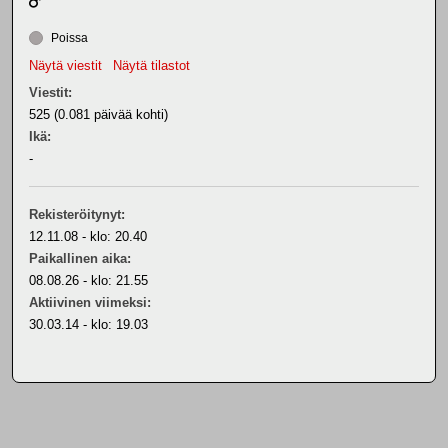
Poissa
Näytä viestit
Näytä tilastot
Viestit:
525 (0.081 päivää kohti)
Ikä:
-
Rekisteröitynyt:
12.11.08 - klo: 20.40
Paikallinen aika:
08.08.26 - klo: 21.55
Aktiivinen viimeksi:
30.03.14 - klo: 19.03