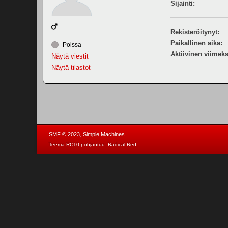
Sijainti:
Rekisteröitynyt:
Paikallinen aika:
Poissa
Aktiivinen viimeks
Näytä viestit
Näytä tilastot
,
SMF © 2023
Simple Machines
Teema RC10 pohjautuu:
Radical Red