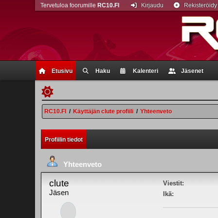
Tervetuloa foorumille
RC10.FI
Kirjaudu
Rekisteröidy
Etusivu
Haku
Kalenteri
Jäsenet
RC10.FI
/
Käyttäjän clute profiili
/
Yhteenveto
Profiilin tiedot
Yhteenveto
clute
Viestit:
Jäsen
Ikä: