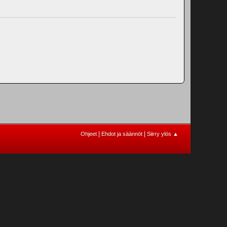
|
|
Ohjeet
Ehdot ja säännöt
Siirry ylös ▲