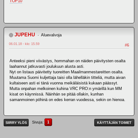
TOP10
JUPEHU
Aluevalvoja
06.01.18 - klo: 15.59
#6
Anteeksi pieni viivästys, hommahan on näiden päivitysten osalta
laahannut jatkuvasti joulukuun alusta asti.
Nyt on listaus päivitetty tuoreitten Maailmanmestareitten osalta.
Muutama Suomi kuljettaja taisi olla lähelläkin titteliä, mutta aivan
kultaiseen asti ei tänä vuonna meikäläisistä kukaan päässyt.
Mutta onpahan melkoinen kuhina VRC PRO:n ymärillä kun MM
kisat on käynnissä. Näinhän se pitää ollakin, kunhan
samanmoinen pöhinä on edes kerran vuodessa, sekin on hienoa.
1
Sivuja
SIIRRY YLÖS
KÄYTTÄJÄN TOIMET