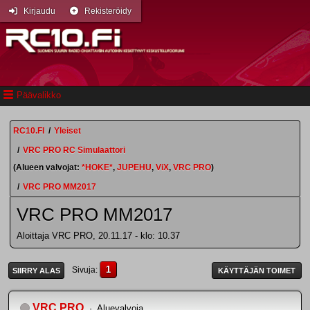
Kirjaudu
Rekisteröidy
Päävalikko
RC10.FI
/
Yleiset
/
VRC PRO RC Simulaattori
(Alueen valvojat:
*HOKE*
,
JUPEHU
,
ViX
,
VRC PRO
)
/
VRC PRO MM2017
VRC PRO MM2017
Aloittaja VRC PRO, 20.11.17 - klo: 10.37
1
Sivuja
SIIRRY ALAS
KÄYTTÄJÄN TOIMET
VRC PRO
Aluevalvoja