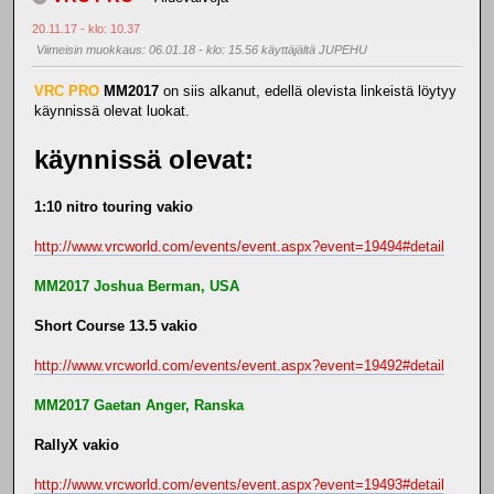
20.11.17 - klo: 10.37
Viimeisin muokkaus
: 06.01.18 - klo: 15.56 käyttäjältä JUPEHU
VRC PRO
MM2017
on siis alkanut, edellä olevista linkeistä löytyy
käynnissä olevat luokat.
käynnissä olevat:
1:10 nitro touring vakio
http://www.vrcworld.com/events/event.aspx?event=19494#detail
MM2017 Joshua Berman, USA
Short Course 13.5 vakio
http://www.vrcworld.com/events/event.aspx?event=19492#detail
MM2017 Gaetan Anger, Ranska
RallyX vakio
http://www.vrcworld.com/events/event.aspx?event=19493#detail