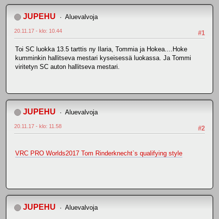
JUPEHU
Aluevalvoja
20.11.17 - klo: 10.44
#1
Toi SC luokka 13.5 tarttis ny Ilaria, Tommia ja Hokea....Hoke
kumminkin hallitseva mestari kyseisessä luokassa. Ja Tommi
viritetyn SC auton hallitseva mestari.
JUPEHU
Aluevalvoja
20.11.17 - klo: 11.58
#2
VRC PRO Worlds2017 Tom Rinderknecht`s qualifying style
JUPEHU
Aluevalvoja