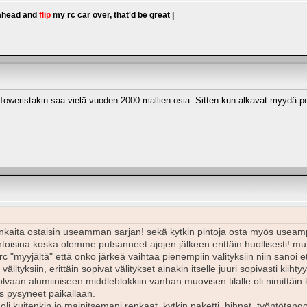
 ahead and
flip
my rc car over, that'd be great |
Toweristakin saa vielä vuoden 2000 mallien osia. Sitten kun alkavat myydä poi
kaita ostaisin useamman sarjan! sekä kytkin pintoja osta myös useampi,
toisina koska olemme putsanneet ajojen jälkeen erittäin huollisesti! mutta
rc "myyjältä" että onko järkeä vaihtaa pienempiin välityksiin niin sanoi et
 välityksiin, erittäin sopivat välitykset ainakin itselle juuri sopivasti kiih
olvaan alumiiniseen middleblokkiin vanhan muovisen tilalle oli nimittäin 
s pysyneet paikallaan.
 kuitenkin jo mainitsemani renkaat, kytkin paketti, hihnat, työntötango