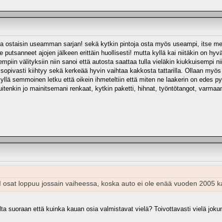
 ostaisin useamman sarjan! sekä kytkin pintoja osta myös useampi, itse meina
tsanneet ajojen jälkeen erittäin huollisesti! mutta kyllä kai niitäkin on hyvä 
piin välityksiin niin sanoi että autosta saattaa tulla vieläkin kiukkuisempi niin 
ri sopivasti kiihtyy sekä kerkeää hyvin vaihtaa kakkosta tattarilla. Ollaan myö
 kyllä semmoinen letku että oikein ihmeteltiin että miten ne laakerin on edes p
tenkin jo mainitsemani renkaat, kytkin paketti, hihnat, työntötangot, varmaan
PI osat loppuu jossain vaiheessa, koska auto ei ole enää vuoden 2005 k
a suoraan että kuinka kauan osia valmistavat vielä? Toivottavasti vielä jokunen