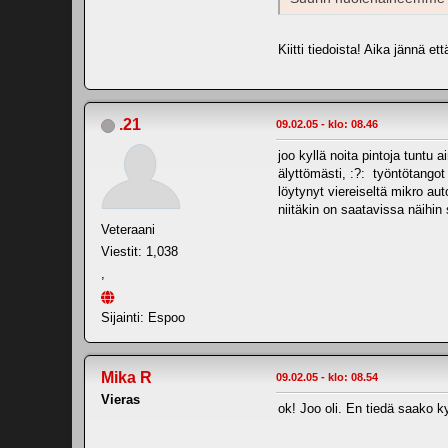
Kiitti tiedoista! Aika jännä 
.21
09.02.05 - klo: 08.46
joo kyllä noita pintoja tunt
älyttömästi, :?: työntötangot
löytynyt viereiseltä mikro auto
niitäkin on saatavissa näihin 
Veteraani
Viestit: 1,038
,
Sijainti: Espoo
Mika R
09.02.05 - klo: 08.54
Vieras
ok! Joo oli. En tiedä saako k