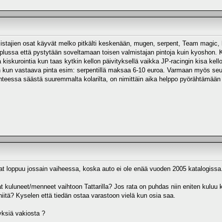
istajien osat käyvät melko pitkälti keskenään, mugen, serpent, Team magic, ka
iso plussa että pystytään soveltamaan toisen valmistajan pintoja kuin kyosho
a kiskurointia kun taas kytkin kellon päivityksellä vaikka JP-racingin kisa k
in kun vastaava pinta esim: serpentillä maksaa 6-10 euroa. Varmaan myös se
ilanteessa säästä suuremmalta kolarilta, on nimittäin aika helppo pyörähtämä
sat loppuu jossain vaiheessa, koska auto ei ole enää vuoden 2005 katalogissa
t kuluneet/menneet vaihtoon Tattarilla? Jos rata on puhdas niin eniten kuluu
iitä? Kyselen että tiedän ostaa varastoon vielä kun osia saa.
yksiä vakiosta ?