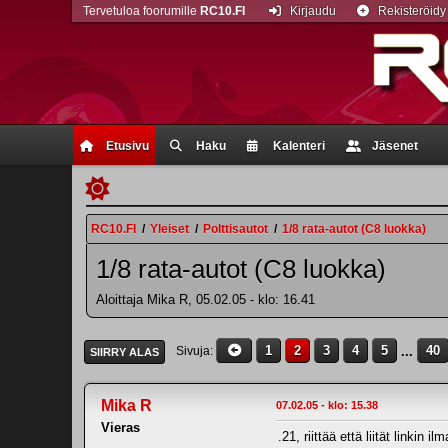
Tervetuloa foorumille
RC10.FI
Kirjaudu
Rekisteröidy
Etusivu
Haku
Kalenteri
Jäsenet
RC10.FI
/
Yleiset
/
Polttisautot
/
1/8 rata-autot (C8 luokka)
1/8 rata-autot (C8 luokka)
Aloittaja Mika R, 05.02.05 - klo: 16.41
1
2
3
4
5
...
40
Sivuja
SIIRRY ALAS
Mika R
07.02.05 - klo: 15.38
Vieras
.21, riittää että liität linkin il