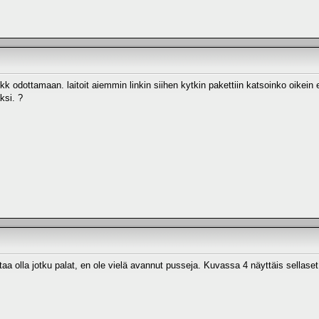
k odottamaan. laitoit aiemmin linkin siihen kytkin pakettiin katsoinko oikein e
ksi. ?
taa olla jotku palat, en ole vielä avannut pusseja. Kuvassa 4 näyttäis sellaset