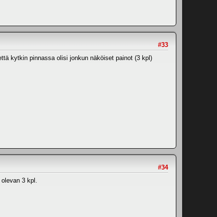
#33
ttä kytkin pinnassa olisi jonkun näköiset painot (3 kpl)
#34
 olevan 3 kpl.