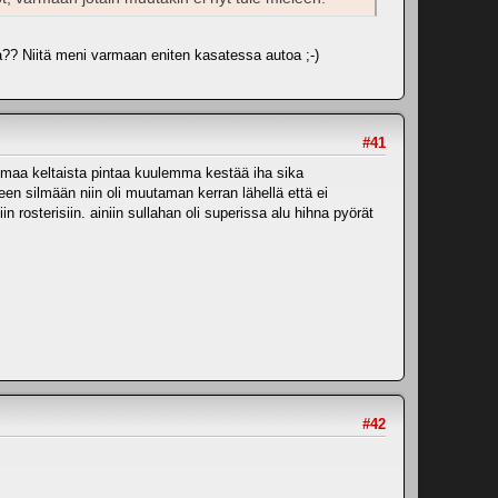
ja?? Niitä meni varmaan eniten kasatessa autoa ;-)
#41
omaa keltaista pintaa kuulemma kestää iha sika
een silmään niin oli muutaman kerran lähellä että ei
in rosterisiin. ainiin sullahan oli superissa alu hihna pyörät
#42