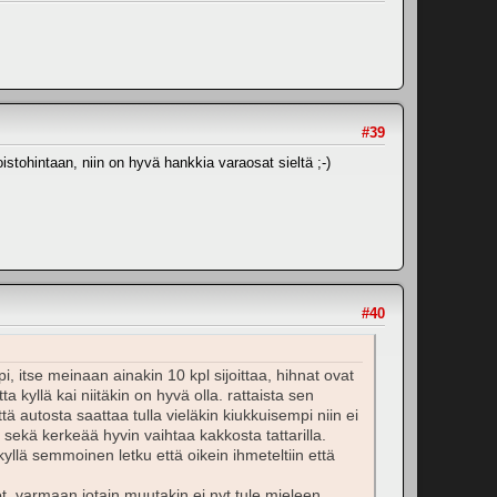
#39
stohintaan, niin on hyvä hankkia varaosat sieltä ;-)
#40
 itse meinaan ainakin 10 kpl sijoittaa, hihnat ovat
 kyllä kai niitäkin on hyvä olla. rattaista sen
tä autosta saattaa tulla vieläkin kiukkuisempi niin ei
tyy sekä kerkeää hyvin vaihtaa kakkosta tattarilla.
kyllä semmoinen letku että oikein ihmeteltiin että
t, varmaan jotain muutakin ei nyt tule mieleen.