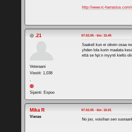
http://www.rc-harrastus.co
.21
07.02.05 - klo: 15.45
Saakeli kun ei oikein osaa no
yhden lola korin maalata kesä
että se hpi:n myynti kielto o
Veteraani
Viestit: 1,038
,
Sijainti: Espoo
Mika R
07.02.05 - klo: 16.01
Vieras
No joo, voisihan sen suoraank