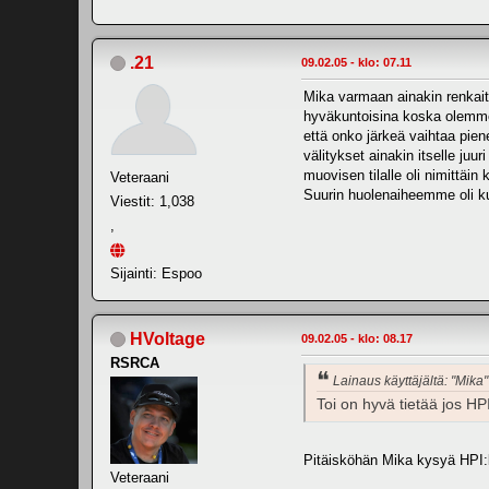
.21
09.02.05 - klo: 07.11
Mika varmaan ainakin renkaita
hyväkuntoisina koska olemme pu
että onko järkeä vaihtaa pienem
välitykset ainakin itselle juu
muovisen tilalle oli nimittäin
Veteraani
Suurin huolenaiheemme oli kui
Viestit: 1,038
,
Sijainti: Espoo
HVoltage
09.02.05 - klo: 08.17
RSRCA
Lainaus käyttäjältä: "Mika"
Toi on hyvä tietää jos H
Pitäisköhän Mika kysyä HPI:lt
Veteraani