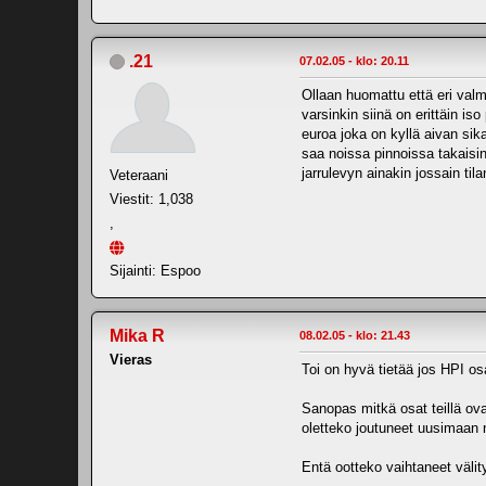
.21
07.02.05 - klo: 20.11
Ollaan huomattu että eri valm
varsinkin siinä on erittäin 
euroa joka on kyllä aivan sik
saa noissa pinnoissa takais
jarrulevyn ainakin jossain t
Veteraani
Viestit: 1,038
,
Sijainti: Espoo
Mika R
08.02.05 - klo: 21.43
Vieras
Toi on hyvä tietää jos HPI o
Sanopas mitkä osat teillä ova
oletteko joutuneet uusimaan n
Entä ootteko vaihtaneet välit