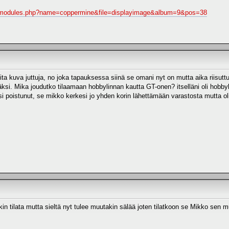
m/modules.php?name=coppermine&file=displayimage&album=9&pos=38
ita kuva juttuja, no joka tapauksessa siinä se omani nyt on mutta aika riisuttu
ksi. Mika joudutko tilaamaan hobbylinnan kautta GT-onen? itselläni oli hobby
lisi poistunut, se mikko kerkesi jo yhden korin lähettämään varastosta mutta ol
in tilata mutta sieltä nyt tulee muutakin sälää joten tilatkoon se Mikko sen m