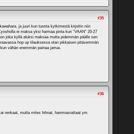
#35
wahara, ja juuri kun tuosta kytkimestä kirjoitin niin
n. Kyosholla ei maksa yksi harmaa pinta kun "VAAN" 20-27
elloon joka kyllä aluksi maksaa mutta pidemmän päälle sen
uraavassa hop up tilauksessa otan pikkaisen pitävemmän
än kun vähän enemmän painaa jarrua.
#36
.
 kai renkaat, mutta mites hihnat, hammasrattaat ym.