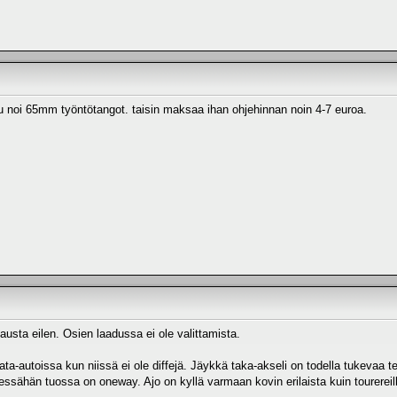
ttu noi 65mm työntötangot. taisin maksaa ihan ohjehinnan noin 4-7 euroa.
austa eilen. Osien laadussa ei ole valittamista.
ta-autoissa kun niissä ei ole diffejä. Jäykkä taka-akseli on todella tukevaa te
sähän tuossa on oneway. Ajo on kyllä varmaan kovin erilaista kuin tourereilla