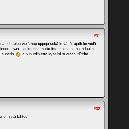
#31
na odottelee vielä hop uppeja sekä kevättä, ajattelin vielä
linnan tower tilauksessa mutta itse mokasin koska luulin
i superin.
ja puhuttiin että kyselisi suoraan HPI:ltä.
#32
ulle mistä tahtoo.