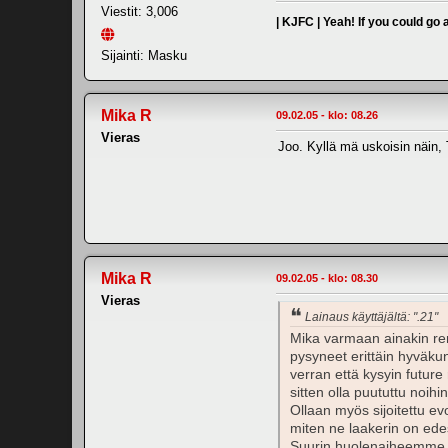
Viestit: 3,006
| KJFC | Yeah! If you could go
Sijainti: Masku
Mika R
09.02.05 - klo: 08.26
Vieras
Joo. Kyllä mä uskoisin näin, 
Mika R
09.02.05 - klo: 08.30
Vieras
Lainaus käyttäjältä: ".21"
Mika varmaan ainakin ren
pysyneet erittäin hyväkun
verran että kysyin future 
sitten olla puututtu noihin
Ollaan myös sijoitettu ev
miten ne laakerin on ede
Suurin huolenaiheemme oli