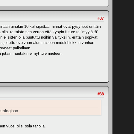
#37
an ainakin 10 kpl sijoittaa, hihnat ovat pysyneet erittäin
olla. rattaista sen verran että kysyin future rc "myyjältä"
ei sitten olla puututtu noihin välityksiin, erittäin sopivat
s sijoitettu evolvaan alumiiniseen middleblokkiin vanhan
ysyneet paikallaan.
 jotain muutakin ei nyt tule mieleen.
#38
atalogissa.
 vuosi olisi osia tarjolla.