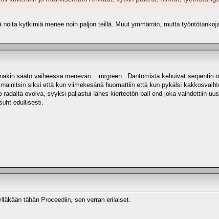
että noita kytkimiä menee noin paljon teillä. Muut ymmärrän, mutta työntötanko
u ainakin säätö vaiheessa menevän. :mrgreen: Dantomista kehuivat serpentin 
 mainitsin siksi että kun viimekesänä huomattiin että kun pykälsi kakkosvaiht
 radalta evolva, syyksi paljastui lähes kierteetön ball end joka vaihdettiin uusi
suht edullisesti.
ylläkään tähän Proceediin, sen verran erilaiset.