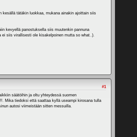
 kesällä tätäkin luokkaa, mukana ainakin ajoittain siis
 niin kevyellä panostuksella siis muutenkin pannuna
 siis virallisesti ole kisakelpoinen mutta so what..).
#1
 kaikkiin säätöihin ja oltu yhteydessä suomen
!!. Mika tiedoksi että saattaa kyllä useampi kirosana tulla
inun autosi viimeistään sitten messuilla.