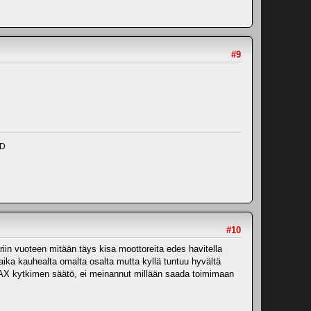
#9
ND
#10
in vuoteen mitään täys kisa moottoreita edes havitella
aika kauhealta omalta osalta mutta kyllä tuntuu hyvältä
NTAX kytkimen säätö, ei meinannut millään saada toimimaan