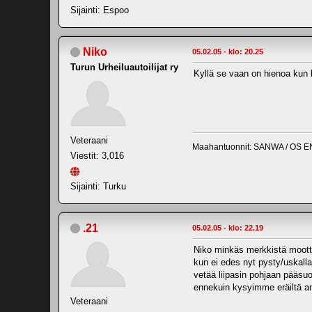
Sijainti: Espoo
Niko
05.02.05 - klo: 20.25
Turun Urheiluautoilijat ry
Kyllä se vaan on hienoa kun
Veteraani
Maahantuonnit: SANWA / OS E
Viestit: 3,016
Sijainti: Turku
.21
05.02.05 - klo: 22.19
Niko minkäs merkkistä mootto
kun ei edes nyt pysty/uskalla
vetää liipasin pohjaan pääsu
ennekuin kysyimme eräiltä am
Veteraani