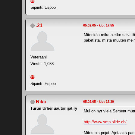
Sijainti: Espoo
.21
05.02.05 - klo: 17.55
Mitenkäs mika oletko selvitt
paketista, mistä muuten mei
Veteraani
Viestit: 1,038
,
Sijainti: Espoo
Niko
05.02.05 - klo: 18.39
Turun Urheiluautoilijat ry
Mul on nyt vielä Serpent mut
http://www.smp-slide.ch/
Mites ois pojat. Ajetaaks par