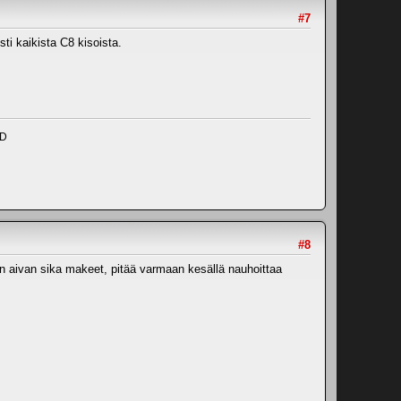
#7
ti kaikista C8 kisoista.
ND
#8
 on aivan sika makeet, pitää varmaan kesällä nauhoittaa