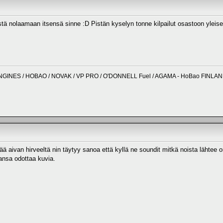
ä nolaamaan itsensä sinne :D Pistän kyselyn tonne kilpailut osastoon yleises
NGINES / HOBAO / NOVAK / VP PRO / O'DONNELL Fuel / AGAMA - HoBao FINLA
ä aivan hirveeltä nin täytyy sanoa että kyllä ne soundit mitkä noista lähtee
ansa odottaa kuvia.