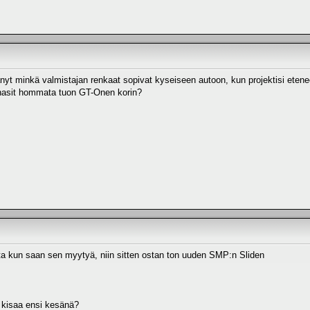
änyt minkä valmistajan renkaat sopivat kyseiseen autoon, kun projektisi etene
nasit hommata tuon GT-Onen korin?
ta kun saan sen myytyä, niin sitten ostan ton uuden SMP:n Sliden
i kisaa ensi kesänä?