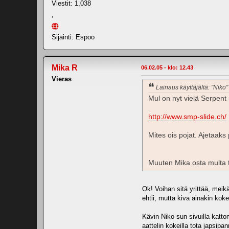
Viestit: 1,038
,
Sijainti: Espoo
Mika R
06.02.05 - klo: 12.43
Vieras
Lainaus käyttäjältä: "Niko"
Mul on nyt vielä Serpent
http://www.smp-slide.ch/
Mites ois pojat. Ajetaaks
Muuten Mika osta multa t
Ok! Voihan sitä yrittää, meik
ehtii, mutta kiva ainakin koke
Kävin Niko sun sivuilla katto
aattelin kokeilla tota japsipa