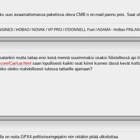
ks uusi avaamattomassa paketissa oleva CMB:n on-road pannu pois. Saat ulosh
NGINES / HOBAO / NOVAK / VP PRO / O'DONNELL Fuel / AGAMA - HoBao FINLA
satankin mutta taitaa ensi kesä mennä suurimmaksi osaksi fiilistellessä ajo 
.com/Car/car.html
saan lopullisesti kaikki osat kiinni kunnes tässä kevät koi
iko oletko mahdollisesti tulossa tattarille ajamaan?
 on noita GPX4 polttistouringejakin niin niitäkin pitää ulkoiluttaa.