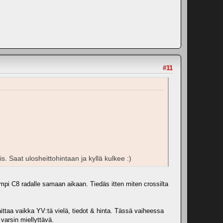
#11
Saat ulosheittohintaan ja kyllä kulkee :)
ampi C8 radalle samaan aikaan. Tiedäs itten miten crossilta
laittaa vaikka YV:tä vielä, tiedot & hinta. Tässä vaiheessa
 varsin miellyttävä.