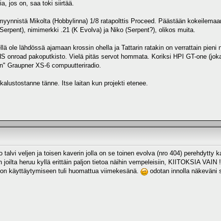
, jos on, saa toki siirtää.
omyynnistä Mikolta (Hobbylinna) 1/8 ratapolttis Proceed. Päästään kokeilemaan
erpent), nimimerkki .21 (K Evolva) ja Niko (Serpent?), olikos muita.
lä ole lähdössä ajamaan krossin ohella ja Tattarin ratakin on verrattain pieni
S onroad pakoputkisto. Vielä pitäs servot hommata. Koriksi HPI GT-one (joka ei
n" Graupner XS-6 compuutteriradio.
kalustostanne tänne. Itse laitan kun projekti etenee.
o talvi veljen ja toisen kaverin jolla on se toinen evolva (nro 404) perehdytty
joilta heruu kyllä erittäin paljon tietoa näihin vempeleisiin, KIITOKSIA VAIN !
ton käyttäytymiseen tuli huomattua viimekesänä.
odotan innolla näkeväni s