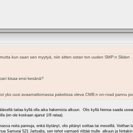
 mutta kun saan sen myytyä, niin sitten ostan ton uuden SMP:n Sliden
 pari kisaa ensi kesänä?
oi yks uusi avaamattomassa paketissa oleva CMB:n on-road pannu pois. 
äläisellä taitaa kyllä olla aika hakemista alkuun. Olis kyllä hienoa saada use
illa (en ole koskaan ajanut 1/8 rataa).
massa noita pannuja, enkä löytänyt, olis pitänyt soittaa tai meseillä. Voithan 
nnua Samurai 521 Jartsalta, sen tehot varmasti riittää mulle alkuun ja hintakin