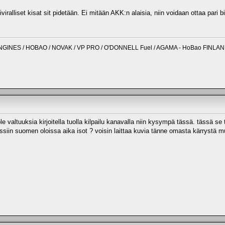
iviralliset kisat sit pidetään. Ei mitään AKK:n alaisia, niin voidaan ottaa pari 
NGINES / HOBAO / NOVAK / VP PRO / O'DONNELL Fuel / AGAMA - HoBao FINLA
e valtuuksia kirjoitella tuolla kilpailu kanavalla niin kysympä tässä. tässä se 
vissiin suomen oloissa aika isot ? voisin laittaa kuvia tänne omasta kärrystä m