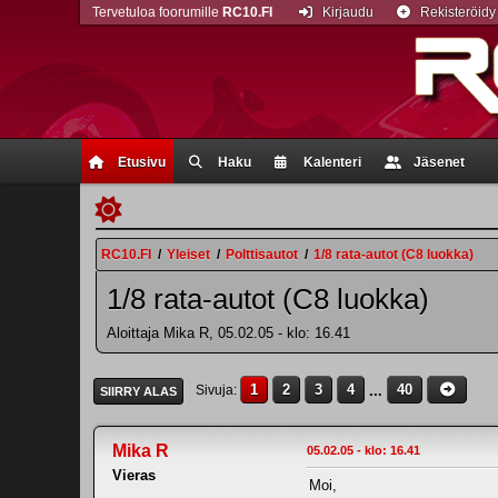
Tervetuloa foorumille
RC10.FI
Kirjaudu
Rekisteröidy
Etusivu
Haku
Kalenteri
Jäsenet
RC10.FI
/
Yleiset
/
Polttisautot
/
1/8 rata-autot (C8 luokka)
1/8 rata-autot (C8 luokka)
Aloittaja Mika R, 05.02.05 - klo: 16.41
1
2
3
4
...
40
Sivuja
SIIRRY ALAS
Mika R
05.02.05 - klo: 16.41
Vieras
Moi,