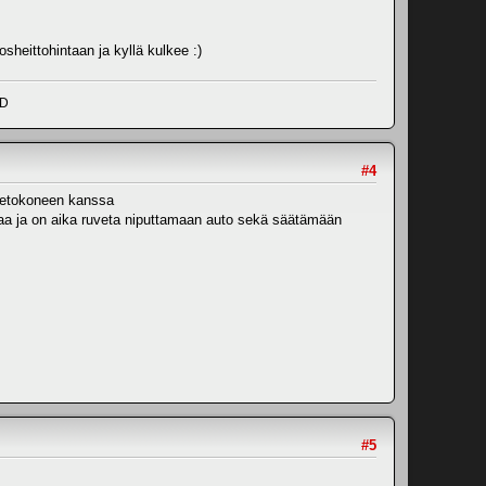
eittohintaan ja kyllä kulkee :)
ND
#4
tietokoneen kanssa
ttaa ja on aika ruveta niputtamaan auto sekä säätämään
#5