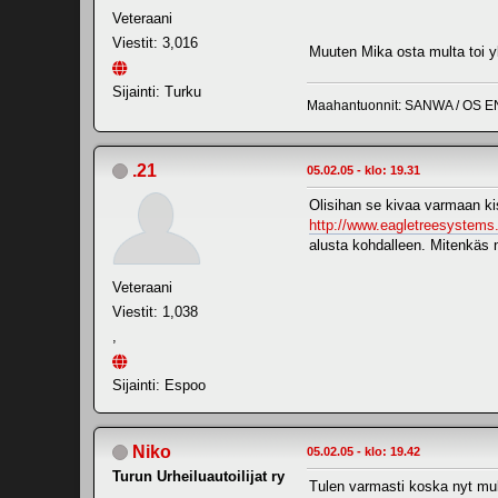
Veteraani
Viestit: 3,016
Muuten Mika osta multa toi y
Sijainti: Turku
Maahantuonnit: SANWA / OS E
.21
05.02.05 - klo: 19.31
Olisihan se kivaa varmaan ki
http://www.eagletreesystems
alusta kohdalleen. Mitenkäs n
Veteraani
Viestit: 1,038
,
Sijainti: Espoo
Niko
05.02.05 - klo: 19.42
Turun Urheiluautoilijat ry
Tulen varmasti koska nyt mulla