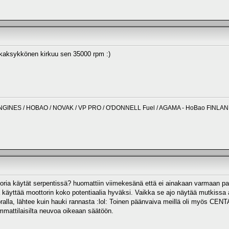
 kaksykkönen kirkuu sen 35000 rpm :)
NGINES / HOBAO / NOVAK / VP PRO / O'DONNELL Fuel / AGAMA - HoBao FINLA
ria käytät serpentissä? huomattiin viimekesänä että ei ainakaan varmaan pari
 käyttää moottorin koko potentiaalia hyväksi. Vaikka se ajo näytää mutkissa 
oralla, lähtee kuin hauki rannasta :lol: Toinen päänvaiva meillä oli myös CE
mattilaisilta neuvoa oikeaan säätöön.