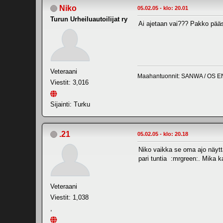
Niko
05.02.05 - klo: 20.01
Turun Urheiluautoilijat ry
Ai ajetaan vai??? Pakko pääst
Veteraani
Maahantuonnit: SANWA / OS E
Viestit: 3,016
Sijainti: Turku
.21
05.02.05 - klo: 20.18
Niko vaikka se oma ajo näyttä
pari tuntia :mrgreen:. Mika k
Veteraani
Viestit: 1,038
,