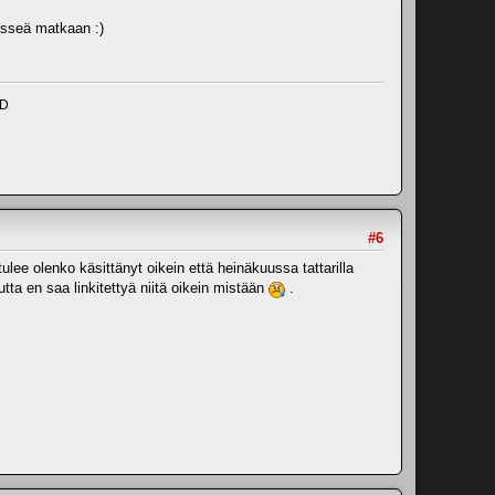
bisseä matkaan :)
ND
#6
tulee olenko käsittänyt oikein että heinäkuussa tattarilla
utta en saa linkitettyä niitä oikein mistään
.