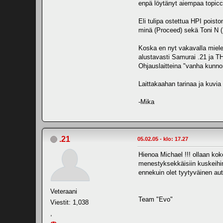
enpä löytänyt aiempaa topiccia
Eli tulipa ostettua HPI poist
minä (Proceed) sekä Toni N (S
Koska en nyt vakavalla mielel
alustavasti Samurai .21 ja TH
Ohjauslaitteina "vanha kunno
Laittakaahan tarinaa ja kuvia 
-Mika
.21
05.02.05 - klo: 17.27
Hienoa Michael !!! ollaan kok
menestyksekkäisiin kuskeihin 
ennekuin olet tyytyväinen au
Veteraani
Team "Evo"
Viestit: 1,038
,