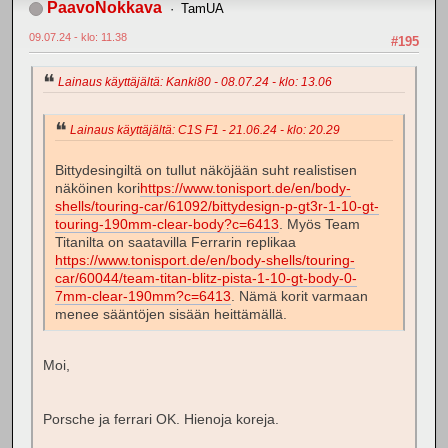
PaavoNokkava
TamUA
09.07.24 - klo: 11.38
#195
Lainaus käyttäjältä: Kanki80 - 08.07.24 - klo: 13.06
Lainaus käyttäjältä: C1S F1 - 21.06.24 - klo: 20.29
Bittydesingiltä on tullut näköjään suht realistisen
näköinen kori
https://www.tonisport.de/en/body-
shells/touring-car/61092/bittydesign-p-gt3r-1-10-gt-
touring-190mm-clear-body?c=6413
. Myös Team
Titanilta on saatavilla Ferrarin replikaa
https://www.tonisport.de/en/body-shells/touring-
car/60044/team-titan-blitz-pista-1-10-gt-body-0-
7mm-clear-190mm?c=6413
. Nämä korit varmaan
menee sääntöjen sisään heittämällä.
Moi,
Porsche ja ferrari OK. Hienoja koreja.