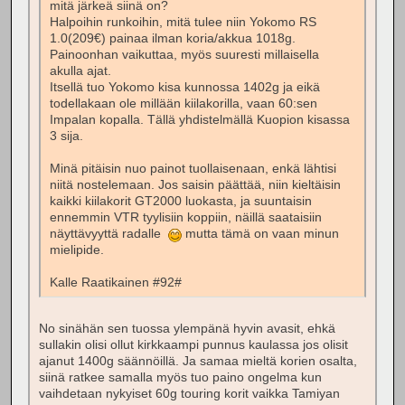
mitä järkeä siinä on?
Halpoihin runkoihin, mitä tulee niin Yokomo RS
1.0(209€) painaa ilman koria/akkua 1018g.
Painoonhan vaikuttaa, myös suuresti millaisella
akulla ajat.
Itsellä tuo Yokomo kisa kunnossa 1402g ja eikä
todellakaan ole millään kiilakorilla, vaan 60:sen
Impalan kopalla. Tällä yhdistelmällä Kuopion kisassa
3 sija.
Minä pitäisin nuo painot tuollaisenaan, enkä lähtisi
niitä nostelemaan. Jos saisin päättää, niin kieltäisin
kaikki kiilakorit GT2000 luokasta, ja suuntaisin
ennemmin VTR tyylisiin koppiin, näillä saataisiin
näyttävyyttä radalle
mutta tämä on vaan minun
mielipide.
Kalle Raatikainen #92#
No sinähän sen tuossa ylempänä hyvin avasit, ehkä
sullakin olisi ollut kirkkaampi punnus kaulassa jos olisit
ajanut 1400g säännöillä. Ja samaa mieltä korien osalta,
siinä ratkee samalla myös tuo paino ongelma kun
vaihdetaan nykyiset 60g touring korit vaikka Tamiyan