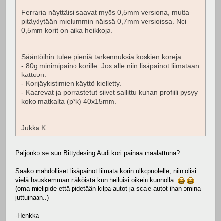
Ferraria näyttäisi saavat myös 0,5mm versiona, mutta
pitäydytään mielummin näissä 0,7mm versioissa. Noi
0,5mm korit on aika heikkoja.
Sääntöihin tulee pieniä tarkennuksia koskien koreja:
- 80g minimipaino korille. Jos alle niin lisäpainot liimataan
kattoon.
- Korijäykistimien käyttö kielletty.
- Kaarevat ja porrastetut siivet sallittu kuhan profiili pysyy
koko matkalta (p*k) 40x15mm.
Jukka K.
Paljonko se sun Bittydesing Audi kori painaa maalattuna?
Saako mahdolliset lisäpainot liimata korin ulkopuolelle, niin olisi
vielä hauskemman näköistä kun heiluisi oikein kunnolla
(oma mielipide että pidetään kilpa-autot ja scale-autot ihan omina
juttuinaan..)
-Henkka