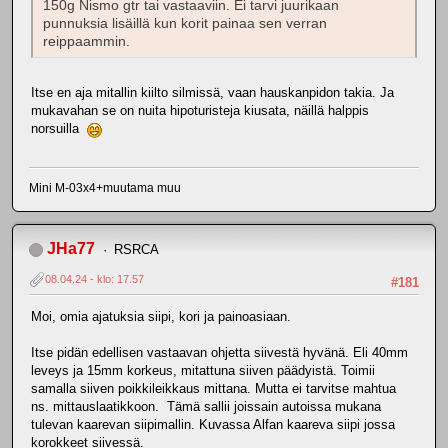
150g Nismo gtr tai vastaaviin. Ei tarvi juurikaan
punnuksia lisäillä kun korit painaa sen verran
reippaammin.
Itse en aja mitallin kiilto silmissä, vaan hauskanpidon takia. Ja
mukavahan se on nuita hipoturisteja kiusata, näillä halppis
norsuilla
Mini M-03x4+muutama muu
JHa77
RSRCA
08.04.24 - klo: 17.57
#181
Moi, omia ajatuksia siipi, kori ja painoasiaan.
Itse pidän edellisen vastaavan ohjetta siivestä hyvänä. Eli 40mm
leveys ja 15mm korkeus, mitattuna siiven päädyistä. Toimii
samalla siiven poikkileikkaus mittana. Mutta ei tarvitse mahtua
ns. mittauslaatikkoon. Tämä sallii joissain autoissa mukana
tulevan kaarevan siipimallin. Kuvassa Alfan kaareva siipi jossa
korokkeet siivessä.