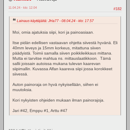
11.04.24 - klo: 12.04
#182
Lainaus käyttäjältä: JHa77 - 08.04.24 - klo: 17.57
Moi, omia ajatuksia siipi, kori ja painoasiaan.
Itse pidän edellisen vastaavan ohjetta siivestä hyvänä. Eli
40mm leveys ja 15mm korkeus, mitattuna siiven
päädyistä. Toimii samalla siiven poikkileikkaus mittana.
Mutta ei tarvitse mahtua ns. mittauslaatikkoon. Tämä
sallii joissain autoissa mukana tulevan kaarevan
siipimallin. Kuvassa Alfan kaareva siipi jossa korokkeet
siivessä.
Auton painoraja on hyvä nykyisellään, siihen ei
muutoksia.
Kori nykyisten ohjeiden mukaan ilman painorajoja.
Jari #42, Emppu #1, Arttu #47