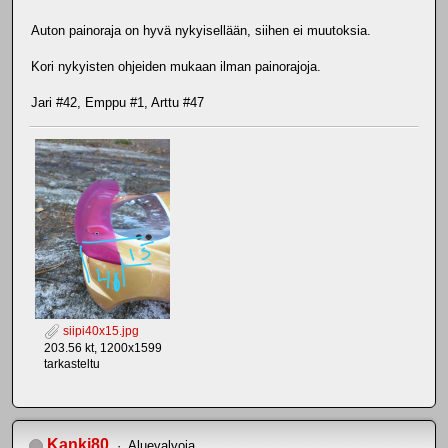
Auton painoraja on hyvä nykyisellään, siihen ei muutoksia.
Kori nykyisten ohjeiden mukaan ilman painorajoja.
Jari #42, Emppu #1, Arttu #47
siipi40x15.jpg
203.56 kt, 1200x1599
tarkasteltu
Kanki80
Aluevalvoja