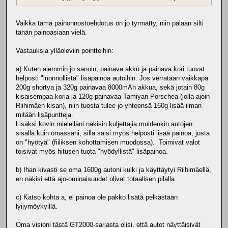
Vaikka tämä painonnostoehdotus on jo tyrmätty, niin palaan silti
tähän painoasiaan vielä.
Vastauksia ylläoleviin pointteihin:
a) Kuten aiemmin jo sanoin, painava akku ja painava kori tuovat
helposti "luonnollista" lisäpainoa autoihin. Jos verrataan vaikkapa
200g shortya ja 320g painavaa 8000mAh akkua, sekä jotain 80g
kisaisempaa koria ja 120g painavaa Tamiyan Porschea (jolla ajoin
Riihimäen kisan), niin tuosta tulee jo yhteensä 160g lisää ilman
mitään lisäpuntteja.
Lisäksi kovin mielelläni näkisin kuljettajia muidenkin autojen
sisällä kuin omassani, sillä saisi myös helposti lisää painoa, josta
on "hyötyä" (fiiliksen kohottamisen muodossa). Toimivat valot
toisivat myös hitusen tuota "hyödyllistä" lisäpainoa.
b) Ihan kivasti se oma 1600g autoni kulki ja käyttäytyi Riihimäellä,
en näkisi että ajo-ominaisuudet olivat totaalisen pilalla.
c) Katso kohta a, ei painoa ole pakko lisätä pelkästään
lyijymöykyillä.
Oma visioni tästä GT2000-sarjasta olisi, että autot näyttäisivät