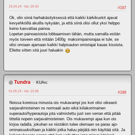
15.04.24 - klo: 20.43
#187
Ok, olin siinä harhakäsityksessä että kaikki kärkikuskit ajavat
kevyehköillä akuilla nykyään, ja että siinä olisi ollut yksi helppo
keino kasvattaa painoa.
Lopetan painoasioista lobbaamisen tähän, mutta samalla esitän
myös toiveen että mitään 1400g maksimipainorajaa ei tule, se
olisi omiaan ajamaan kaikki halpisauton omistajat kauas kisoista.
Ellette sitten sitä juuri haluakin
Tundra
KUArc
01.05.24 - klo: 23.06
#188
Noissa koreissa minusta ois mukavampi jos kori olisi oikeasti
sarjavalmisteinen ns normaali auto eikä kiilakorimainen
superauto/hyperautoja jota valmistettu just sen verran että pitää
titteliä nopein sarjavalmisteinen. Ois mukavempi ajaa kun ois
kirjoa radalla, jokuhan se niistäkin tulee olemaan se paras ajo-
ominaisuuksiltaan ja käikki jotka haluu pärjätä niin käyttää sitä. Ja