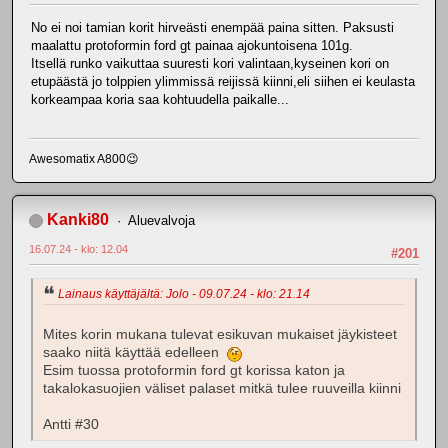
No ei noi tamian korit hirveästi enempää paina sitten. Paksusti
maalattu protoformin ford gt painaa ajokuntoisena 101g.
Itsellä runko vaikuttaa suuresti kori valintaan,kyseinen kori on
etupäästä jo tolppien ylimmissä reijissä kiinni,eli siihen ei keulasta
korkeampaa koria saa kohtuudella paikalle...
Awesomatix A800😉
Kanki80
Aluevalvoja
16.07.24 - klo: 12.04
#201
Lainaus käyttäjältä: Jolo - 09.07.24 - klo: 21.14
Mites korin mukana tulevat esikuvan mukaiset jäykisteet
saako niitä käyttää edelleen
Esim tuossa protoformin ford gt korissa katon ja
takalokasuojien väliset palaset mitkä tulee ruuveilla kiinni
Antti #30