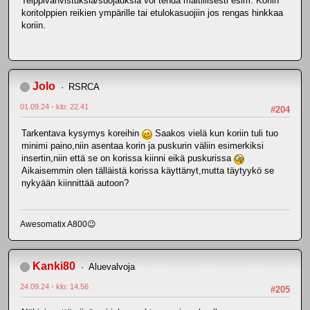
Teippivahvistuksia/suojauksia voi tehdä maltillisesti esim. Koriin
koritolppien reikien ympärille tai etulokasuojiin jos rengas hinkkaa
koriin.
Jolo
RSRCA
01.09.24 - klo: 22.41
#204
Tarkentava kysymys koreihin
Saakos vielä kun koriin tuli tuo
minimi paino,niin asentaa korin ja puskurin väliin esimerkiksi
insertin,niin että se on korissa kiinni eikä puskurissa
Aikaisemmin olen tälläistä korissa käyttänyt,mutta täytyykö se
nykyään kiinnittää autoon?
Awesomatix A800😉
Kanki80
Aluevalvoja
24.09.24 - klo: 14.56
#205