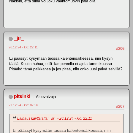
Näkisin, että siinä voi joku vaahtomuovin pala olla.
_jtr_
26.12.24 - klo: 22.11
#206
Ei päässyt kysymään tuossa kalenterisäikeessä, niin kysyn
täällä. Kuulin huhua, että Tampereella ei ajeta tammikuussa.
Pitääkö tämä paikkansa ja jos pitää, niin onko uusi päivä selvillä?
pitsinki
Aluevalvoja
27.12.24 - klo: 07.56
#207
Lainaus käyttäjältä: _jtr_ - 26.12.24 - klo: 22.11
Ei päässyt kysymään tuossa kalenterisäikeessä, niin