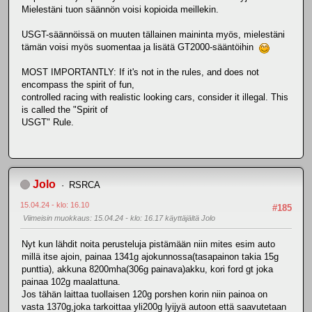
Mielestäni tuon säännön voisi kopioida meillekin.
USGT-säännöissä on muuten tällainen maininta myös, mielestäni
tämän voisi myös suomentaa ja lisätä GT2000-sääntöihin
MOST IMPORTANTLY: If it's not in the rules, and does not
encompass the spirit of fun,
controlled racing with realistic looking cars, consider it illegal. This
is called the "Spirit of
USGT" Rule.
Jolo
RSRCA
15.04.24 - klo: 16.10
#185
Viimeisin muokkaus
: 15.04.24 - klo: 16.17 käyttäjältä Jolo
Nyt kun lähdit noita perusteluja pistämään niin mites esim auto
millä itse ajoin, painaa 1341g ajokunnossa(tasapainon takia 15g
punttia), akkuna 8200mha(306g painava)akku, kori ford gt joka
painaa 102g maalattuna.
Jos tähän laittaa tuollaisen 120g porshen korin niin painoa on
vasta 1370g,joka tarkoittaa yli200g lyijyä autoon että saavutetaan