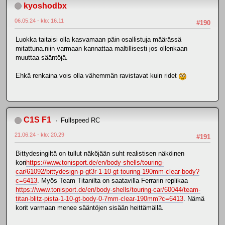
kyoshodbx
06.05.24 - klo: 16.11
#190
Luokka taitaisi olla kasvamaan päin osallistuja määrässä
mitattuna.niin varmaan kannattaa maltillisesti jos ollenkaan
muuttaa sääntöjä.
Ehkä renkaina vois olla vähemmän ravistavat kuin ridet
C1S F1
Fullspeed RC
21.06.24 - klo: 20.29
#191
Bittydesingiltä on tullut näköjään suht realistisen näköinen
kori
https://www.tonisport.de/en/body-shells/touring-
car/61092/bittydesign-p-gt3r-1-10-gt-touring-190mm-clear-body?
c=6413
. Myös Team Titanilta on saatavilla Ferrarin replikaa
https://www.tonisport.de/en/body-shells/touring-car/60044/team-
titan-blitz-pista-1-10-gt-body-0-7mm-clear-190mm?c=6413
. Nämä
korit varmaan menee sääntöjen sisään heittämällä.