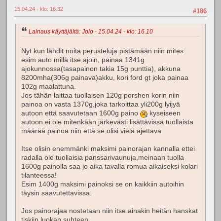
15.04.24 - klo: 16.32
#186
Lainaus käyttäjältä: Jolo - 15.04.24 - klo: 16.10
Nyt kun lähdit noita perusteluja pistämään niin mites
esim auto millä itse ajoin, painaa 1341g
ajokunnossa(tasapainon takia 15g punttia), akkuna
8200mha(306g painava)akku, kori ford gt joka painaa
102g maalattuna.
Jos tähän laittaa tuollaisen 120g porshen korin niin
painoa on vasta 1370g,joka tarkoittaa yli200g lyijyä
autoon että saavutetaan 1600g paino
kyseiseen
autoon ei ole mitenkään järkevästi lisättävissä tuollaista
määrää painoa niin että se olisi vielä ajettava
Itse olisin enemmänki maksimi painorajan kannalla ettei
radalla ole tuollaisia panssarivaunuja,meinaan tuolla
1600g painolla saa jo aika tavalla romua aikaiseksi kolari
tilanteessa!
Esim 1400g maksimi painoksi se on kaikkiin autoihin
täysin saavutettavissa.
Jos painorajaa nostetaan niin itse ainakin heitän hanskat
tiskiin luokan suhteen