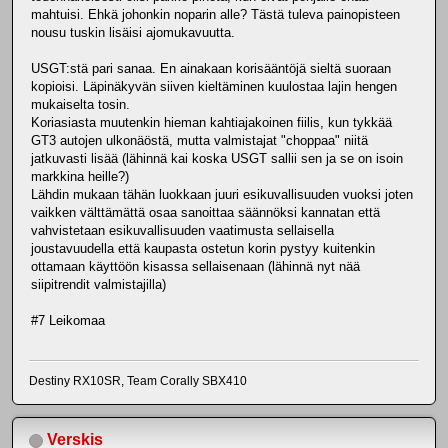
mahtuisi. Ehkä johonkin noparin alle? Tästä tuleva painopisteen
nousu tuskin lisäisi ajomukavuutta.
USGT:stä pari sanaa. En ainakaan korisääntöjä sieltä suoraan
kopioisi. Läpinäkyvän siiven kieltäminen kuulostaa lajin hengen
mukaiselta tosin.
Koriasiasta muutenkin hieman kahtiajakoinen fiilis, kun tykkää
GT3 autojen ulkonäöstä, mutta valmistajat "choppaa" niitä
jatkuvasti lisää (lähinnä kai koska USGT sallii sen ja se on isoin
markkina heille?)
Lähdin mukaan tähän luokkaan juuri esikuvallisuuden vuoksi joten
vaikken välttämättä osaa sanoittaa säännöksi kannatan että
vahvistetaan esikuvallisuuden vaatimusta sellaisella
joustavuudella että kaupasta ostetun korin pystyy kuitenkin
ottamaan käyttöön kisassa sellaisenaan (lähinnä nyt nää
siipitrendit valmistajilla)
#7 Leikomaa
Destiny RX10SR, Team Corally SBX410
Verskis