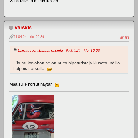
Vähä tällästä mietin itekkin.
Verskis
11.04.24 - klo: 20.39
#183
Lainaus käyttäjältä: pitsinki - 07.04.24 - klo: 10.08
. Ja mukavahan se on nuita hipoturisteja kiusata, näillä
halppis norsuilla
Mää sulle norsut näytän