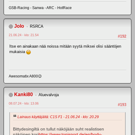
GSB-Racing - Sanwa - ARC - HotRace
Jolo
RSRCA
21.06.24 - klo: 21.54
#192
Itse en ainakaan nää noissa mitään syytä miksei olisi sääntöjen
mukaisia
Awesomatix A800😉
Kanki80
Aluevalvoja
08.07.24 - klo: 13.06
#193
Lainaus käyttäjältä: C1S F1 - 21.06.24 - klo: 20.29
Bittydesingiltä on tullut näköjään suht realistisen
näköinen kori
https://www.tonisport.de/en/body-