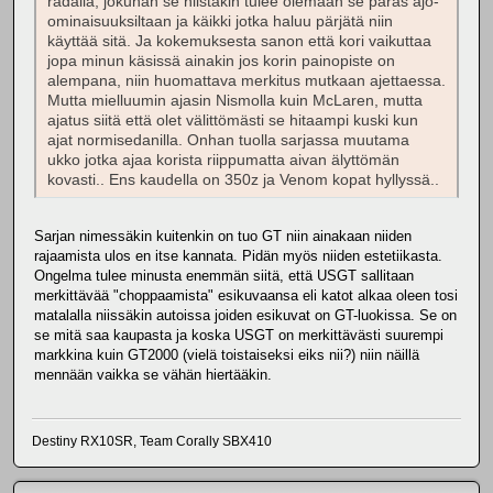
radalla, jokuhan se niistäkin tulee olemaan se paras ajo-
ominaisuuksiltaan ja käikki jotka haluu pärjätä niin
käyttää sitä. Ja kokemuksesta sanon että kori vaikuttaa
jopa minun käsissä ainakin jos korin painopiste on
alempana, niin huomattava merkitus mutkaan ajettaessa.
Mutta mielluumin ajasin Nismolla kuin McLaren, mutta
ajatus siitä että olet välittömästi se hitaampi kuski kun
ajat normisedanilla. Onhan tuolla sarjassa muutama
ukko jotka ajaa korista riippumatta aivan älyttömän
kovasti.. Ens kaudella on 350z ja Venom kopat hyllyssä..
Sarjan nimessäkin kuitenkin on tuo GT niin ainakaan niiden
rajaamista ulos en itse kannata. Pidän myös niiden estetiikasta.
Ongelma tulee minusta enemmän siitä, että USGT sallitaan
merkittävää "choppaamista" esikuvaansa eli katot alkaa oleen tosi
matalalla niissäkin autoissa joiden esikuvat on GT-luokissa. Se on
se mitä saa kaupasta ja koska USGT on merkittävästi suurempi
markkina kuin GT2000 (vielä toistaiseksi eiks nii?) niin näillä
mennään vaikka se vähän hiertääkin.
Destiny RX10SR, Team Corally SBX410