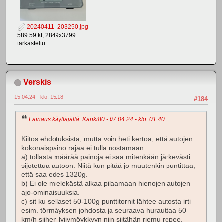
20240411_203250.jpg
589.59 kt, 2849x3799
tarkasteltu
Verskis
15.04.24 - klo: 15.18
#184
Lainaus käyttäjältä: Kanki80 - 07.04.24 - klo: 01.40
Kiitos ehdotuksista, mutta voin heti kertoa, että autojen
kokonaispaino rajaa ei tulla nostamaan.
a) tollasta määrää painoja ei saa mitenkään järkevästi
sijotettua autoon. Niitä kun pitää jo muutenkin puntittaa,
että saa edes 1320g.
b) Ei ole mielekästä alkaa pilaamaan hienojen autojen
ajo-ominaisuuksia.
c) sit ku sellaset 50-100g punttitornit lähtee autosta irti
esim. törmäyksen johdosta ja seuraava hurauttaa 50
km/h siihen lyijymöykkyyn niin siitähän riemu repee.