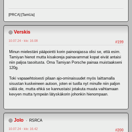
[PRCA] [TamUa]
Verskis
10.07.24 - klo: 16.08
#199
Minun mielestäni pääpointti korin painorajassa olisi se, että esim.
Tamiyan hienot mutta kisakoreja painavammat kopat eivät antaisi
niin paljoa tasoitusta. Oma Tamiyan Porsche painaa muistaakseni
120g.
Toki vapaaehtoisesti pilaan ajo-ominaisuudet myös laittamalla
sisustan kuskeineen autoon, joten ei tuolla nyt minulle niin paljon
väliä ole, mutta ehkä se kannustaisi jotakuta muuta vaihtamaan
kevyen mutta tympeän lätyskäkorin johonkin hienompaan.
Jolo
RSRCA
10.07.24 - klo: 16.42
#200