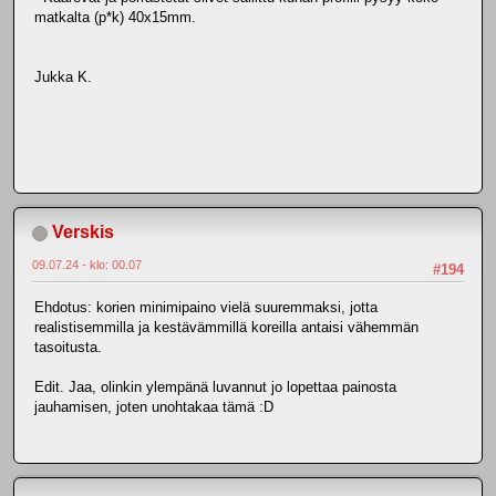
matkalta (p*k) 40x15mm.
Jukka K.
Verskis
09.07.24 - klo: 00.07
#194
Ehdotus: korien minimipaino vielä suuremmaksi, jotta
realistisemmilla ja kestävämmillä koreilla antaisi vähemmän
tasoitusta.
Edit. Jaa, olinkin ylempänä luvannut jo lopettaa painosta
jauhamisen, joten unohtakaa tämä :D