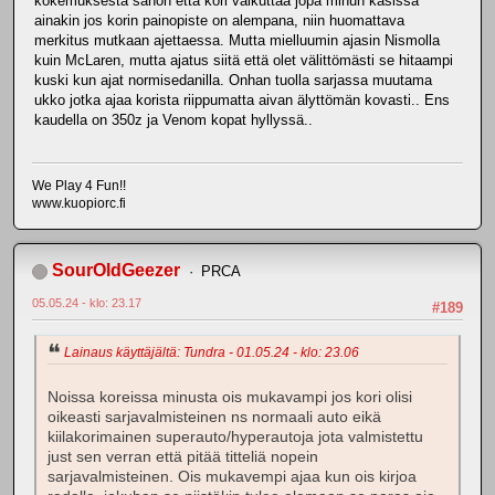
kokemuksesta sanon että kori vaikuttaa jopa minun käsissä
ainakin jos korin painopiste on alempana, niin huomattava
merkitus mutkaan ajettaessa. Mutta mielluumin ajasin Nismolla
kuin McLaren, mutta ajatus siitä että olet välittömästi se hitaampi
kuski kun ajat normisedanilla. Onhan tuolla sarjassa muutama
ukko jotka ajaa korista riippumatta aivan älyttömän kovasti.. Ens
kaudella on 350z ja Venom kopat hyllyssä..
We Play 4 Fun!!
www.kuopiorc.fi
SourOldGeezer
PRCA
05.05.24 - klo: 23.17
#189
Lainaus käyttäjältä: Tundra - 01.05.24 - klo: 23.06
Noissa koreissa minusta ois mukavampi jos kori olisi
oikeasti sarjavalmisteinen ns normaali auto eikä
kiilakorimainen superauto/hyperautoja jota valmistettu
just sen verran että pitää titteliä nopein
sarjavalmisteinen. Ois mukavempi ajaa kun ois kirjoa