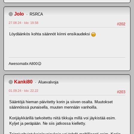
Jolo
RSRCA
27.08.24 - klo: 19.58
#202
Löydäänkös kohta säännöt kiinni ensikaudeksi
Awesomatix A800😉
Kanki80
Aluevalvoja
01.09.24 - klo: 22.22
#203
Sääntöjä hieman päivitetty korin ja siiven osalta. Muutokset
säännöissä punaisella, muuten mennään vanhoilla.
Korijäykkärillä tarkoitettu niitä tikkuja millä voi jäykistää esim.
Kyljet ja peräpään. Ne siis jatkossa kielletty.