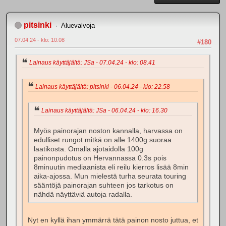
pitsinki
Aluevalvoja
07.04.24 - klo: 10.08
#180
Lainaus käyttäjältä: JSa - 07.04.24 - klo: 08.41
Lainaus käyttäjältä: pitsinki - 06.04.24 - klo: 22.58
Lainaus käyttäjältä: JSa - 06.04.24 - klo: 16.30
Myös painorajan noston kannalla, harvassa on
edulliset rungot mitkä on alle 1400g suoraa
laatikosta. Omalla ajotaidolla 100g
painonpudotus on Hervannassa 0.3s pois
8minuutin mediaanista eli reilu kierros lisää 8min
aika-ajossa. Mun mielestä turha seurata touring
sääntöjä painorajan suhteen jos tarkotus on
nähdä näyttäviä autoja radalla.
Nyt en kyllä ihan ymmärrä tätä painon nosto juttua, et