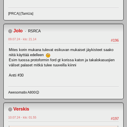
[PRCA] [TamUa]
Jolo
RSRCA
09.07.24 - klo: 21.14
#196
Mites korin mukana tulevat esikuvan mukaiset jäykisteet saako
niitä käyttää edelleen
Esim tuossa protoformin ford gt korissa katon ja takalokasuojien
väliset palaset mitkä tulee ruuveilla kiinni
Antti #30
Awesomatix A800😉
Verskis
10.07.24 - klo: 01.55
#197