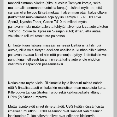
mahdollisimman oikeilta (siksi suosisin Tamiyan koreja, sekä
muita realistisemman muotoisia koreja). Lisäksi myös se, että
sarjaan olisi helppo lähteä mukaan halvemman pään kalustollakin
(tarkoittaen muoviammeautoja tyyliin Tamiya TT-02, HPI RS4
Sport3, Kyosho Fazer, Carten T410 tai miksei myös
painavammista materiaaleista tehtyjä halvempia kisa-autoja kuten
Yokomo Rookie tai Xpressin S-sarjan autot) ilman, että antaa
väkisinkin reilusti tasoitusta painossa.
En kuitenkaan haluaisi missään nimessä kieltää niitä hifimpiä
autoja, niillä voisi tietysti edelleen osallistua, kunhan niihin laittaa
painavaa tavaraa kiinni niin että painoraja täyttyy. Laitettaisiin vain
puntit kirjaimellisesti tasan niin että kallis auto ei ole ehdoton
vaatimus kisapainoon pääsemiseksi.
Koriasiasta myös vielä, Riihimäellä kyllä ilahdutti mieltä nähdä
että A-finaalissa asti oli kaksikin realistisemman muotoista koria,
Killerbodyn Lancia Stratos Turbo sekä kakkospaikalle yltänyt
HPI:n (?) Subaru Impreza.
Mutta läpinäkyvät siivet ihmetyttävät. USGT-säännöissä (joista
ilmeisesti muutkin GT2000-säännöt ovat saaneet vähintäänkin
inspiraatiota?) läpinäkyvät siivet ovat erikseen kiellettyjä.