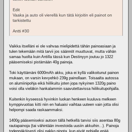
Edit
Vaaka ja auto oli vierellä kun tätä kirjoitin eli painot on
tarkistettu
Antti #30
Vaikka itselläni ei ole vahvaa mielipidettä tähän painoasiaan ja
tulen tekemään mitä tarvii jos säännöt muuttuvat, mutta vähän
samaa huolta kuin Antilla tässä kun Destinyyn joutuu jo 1322
pääsemiseksi pistämään 40g painoja.
Toki käyttämäni 6000mAh akku, joka ei kyllä valikoitunut painon
mukaan, on varsin kevyehkö 239g painollaan. Toisaalta autossa
on alumiinipohja eikä hiilikuitu joten jopa nykyinen 1320g paino
voisi olla vieläkin hankalammin saavutettavissa hiilikuitupohjalla.
Kuitenkin kyseessä hyvinkin luokan henkeen kuuluva melkeen
kymppivuotias kitti niin en haluaisi vaihtaa uuteen vain jotta olisi
helpompi saada raskaammaksi.
1400g pääsemiseksi autoon tällä hetkellä tarvisi siis asentaa 80g
rautapainoja (tai vähintään investoida uusiin akkuihin...). Painoja
todennäköisesti olisi pakko pinota, kun eivät pohjalle enää