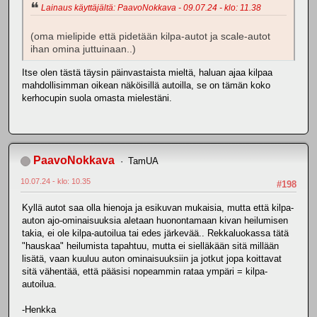
Lainaus käyttäjältä: PaavoNokkava - 09.07.24 - klo: 11.38
(oma mielipide että pidetään kilpa-autot ja scale-autot
ihan omina juttuinaan..)
Itse olen tästä täysin päinvastaista mieltä, haluan ajaa kilpaa
mahdollisimman oikean näköisillä autoilla, se on tämän koko
kerhocupin suola omasta mielestäni.
PaavoNokkava
TamUA
10.07.24 - klo: 10.35
#198
Kyllä autot saa olla hienoja ja esikuvan mukaisia, mutta että kilpa-
auton ajo-ominaisuuksia aletaan huonontamaan kivan heilumisen
takia, ei ole kilpa-autoilua tai edes järkevää.. Rekkaluokassa tätä
"hauskaa" heilumista tapahtuu, mutta ei sielläkään sitä millään
lisätä, vaan kuuluu auton ominaisuuksiin ja jotkut jopa koittavat
sitä vähentää, että pääsisi nopeammin rataa ympäri = kilpa-
autoilua.
-Henkka