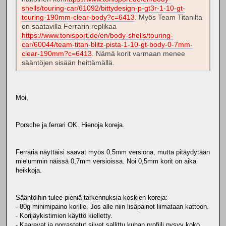
shells/touring-car/61092/bittydesign-p-gt3r-1-10-gt-
touring-190mm-clear-body?c=6413
. Myös Team Titanilta
on saatavilla Ferrarin replikaa
https://www.tonisport.de/en/body-shells/touring-
car/60044/team-titan-blitz-pista-1-10-gt-body-0-7mm-
clear-190mm?c=6413
. Nämä korit varmaan menee
sääntöjen sisään heittämällä.
Moi,
Porsche ja ferrari OK. Hienoja koreja.
Ferraria näyttäisi saavat myös 0,5mm versiona, mutta pitäydytään
mielummin näissä 0,7mm versioissa. Noi 0,5mm korit on aika
heikkoja.
Sääntöihin tulee pieniä tarkennuksia koskien koreja:
- 80g minimipaino korille. Jos alle niin lisäpainot liimataan kattoon.
- Korijäykistimien käyttö kielletty.
- Kaarevat ja porrastetut siivet sallittu kuhan profiili pysyy koko