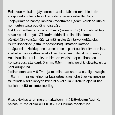
Esikuvan mukaiset jäykisteet saa olla, lähinnä tarkoitin korin
sisäpuolelle tulevia lisätukia, joita optiona saatavilla. Niitä
lisäjäykkäreitä nähnyt lähinnä käytettävän 0,5mm koreissa kun ei
ne muuten taida pysyä ryhdissään.
Nyt kun näyttää, että näitä 0,5mm (paino n. 65g) korivaihtoehtoja
alkaa ripotella myös GT korimarkkinoille niin sillä hieman
päivitellään korisääntöjä. Ei niitä mielestäni tarve kieltää ole,
mutta lisäpainot (esim. rengaspainot) liimataan kattoon
sisäpuolelle. Heikkoja ne kuitenkin on... pieni puolihuolimaton laita
kosketus niin saattaa revetä koko kylki auki. Näitäkin on nähty.
Valmistajilla tuntuisi olevan hieman erilaisia tapoja ilmoittaa
koripaksuus: standard, 0,7mm, 0,5mm, light weight, ultralite, ultra
light weight jne.
Joillain standard = 0,7mm ja toisella taas saattaa olla light weight
= 0,7mm. Painoa helpompi katsastaa ja jos joku tilaa vahingossa
tai tarkoituksella kevyen korin niin voi sillä kuitenkin ajaa kuhan
huolehtii, että minimipaino 80g.
PaavoNokkava: en muista tarkalleen mitä Bittydesign Audi R8
painoa, mutta olisko ollut n. 85-90g luokkaa maalattuna.