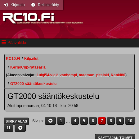
Kirjaudu
Rekisteröidy
Päävalikko
RC10.FI
/
Kilpailut
/
KerhoCup-ratasarja
(Alueen valvojat:
Luigi54/vielä vanhempi
,
macman
,
pitsinki
,
Kanki80
)
/
GT2000 sääntökeskustelu
GT2000 sääntökeskustelu
Aloittaja macman, 04.10.18 - klo: 20.58
1
...
4
5
6
7
8
9
10
Sivuja
SIIRRY ALAS
11
KÄYTTÄJÄN TOIMET