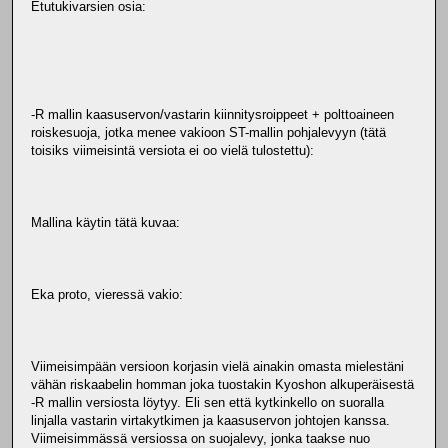
Etutukivarsien osia:
-R mallin kaasuservon/vastarin kiinnitysroippeet + polttoaineen
roiskesuoja, jotka menee vakioon ST-mallin pohjalevyyn (tätä
toisiks viimeisintä versiota ei oo vielä tulostettu):
Mallina käytin tätä kuvaa:
Eka proto, vieressä vakio:
Viimeisimpään versioon korjasin vielä ainakin omasta mielestäni
vähän riskaabelin homman joka tuostakin Kyoshon alkuperäisestä
-R mallin versiosta löytyy. Eli sen että kytkinkello on suoralla
linjalla vastarin virtakytkimen ja kaasuservon johtojen kanssa.
Viimeisimmässä versiossa on suojalevy, jonka taakse nuo