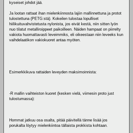
kyseiset johdot jää.
Ja lootan rattaat ihan mielenkiinnosta lajiin mallinnettuna ja protot
tulostettuna (PETG:stä). Kokeilen tulostaa lopulliset
hiilikuituvahvistetusta nylonista, jos eivät kestä, niin sitten lyön
nuo tilatut metalliroippeet paikoilleen. Näiden hampaat on piirrelty
vakiota huomattavasti leveimmiks, eli oikeestaan niin leveeks kun
vaihdelaatikon vakiokuoret antaa myöten.
Esimerkkikuva rattaiden leveyden maksimoinnista:
-R mallin vaihteiston kuoret (kesken vielä, viimesin proto just
tulostumassa):
Hommat jatkuu osa osalta, pitää päivitellä tänne lisää jos
porukalta löytyy mielenkiintoa tällaista prokkista kohtaan.