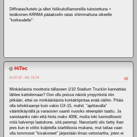
Diffiratas/kotelo ja idleri hiilikuitufilamentilla tulostettuna +
teräksinen ARRMA pääakselin ratas shimmattuna oikeelle
"korkeudelle":
HiTec
16.02.20 - klo: 19.24
#6
Minkäslaista moottoria tällaseen 1/10 Stadium Truckiin kannattais
lähtee kattelemaan? Oon ollu poissa näistä ympyröistä niin
pitkään, ettei oo minkäänlaista kontaktipintaa enää näihin. Pitäis
olla tehokkaampi kuin vakio GX-15, mahd. "ajettavalla"
vääntökäyrällä ja varaosien saanti vuosiks eteenpäin taattu. Ja
sanotaanko näin että hinta maks 400€, mutta toki luonnollisesti
mitä halvempi laatukone, sitä parempi. Narustartti olis tietty ihan
jees kun ei viittis kuljetella starttiboxia mukana, mut taitaa vaan
olla tommoset "kisakoneet" järjestään ilman vetostarttia, joten ei