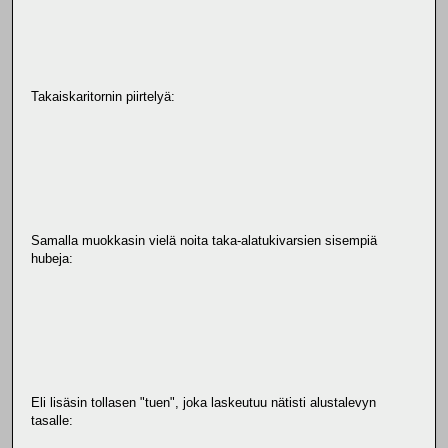
Takaiskaritornin piirtelyä:
Samalla muokkasin vielä noita taka-alatukivarsien sisempiä
hubeja:
Eli lisäsin tollasen "tuen", joka laskeutuu nätisti alustalevyn
tasalle: