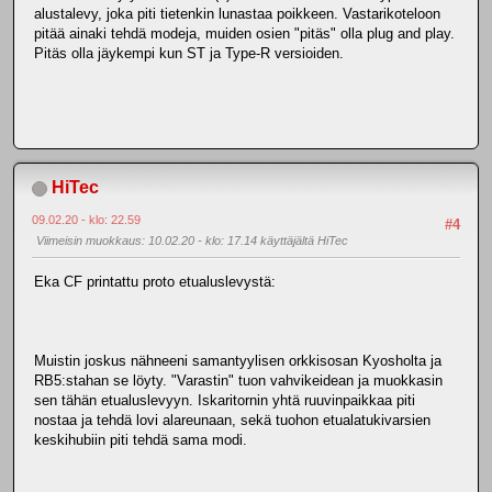
alustalevy, joka piti tietenkin lunastaa poikkeen. Vastarikoteloon
pitää ainaki tehdä modeja, muiden osien "pitäs" olla plug and play.
Pitäs olla jäykempi kun ST ja Type-R versioiden.
HiTec
09.02.20 - klo: 22.59
#4
Viimeisin muokkaus
: 10.02.20 - klo: 17.14 käyttäjältä HiTec
Eka CF printattu proto etualuslevystä:
Muistin joskus nähneeni samantyylisen orkkisosan Kyosholta ja
RB5:stahan se löyty. "Varastin" tuon vahvikeidean ja muokkasin
sen tähän etualuslevyyn. Iskaritornin yhtä ruuvinpaikkaa piti
nostaa ja tehdä lovi alareunaan, sekä tuohon etualatukivarsien
keskihubiin piti tehdä sama modi.