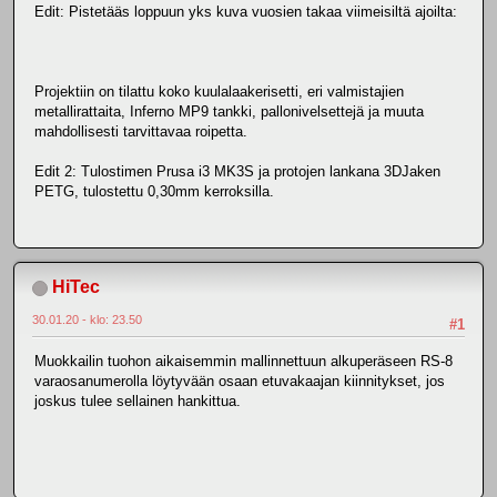
Edit: Pistetääs loppuun yks kuva vuosien takaa viimeisiltä ajoilta:
Projektiin on tilattu koko kuulalaakerisetti, eri valmistajien
metallirattaita, Inferno MP9 tankki, pallonivelsettejä ja muuta
mahdollisesti tarvittavaa roipetta.
Edit 2: Tulostimen Prusa i3 MK3S ja protojen lankana 3DJaken
PETG, tulostettu 0,30mm kerroksilla.
HiTec
30.01.20 - klo: 23.50
#1
Muokkailin tuohon aikaisemmin mallinnettuun alkuperäseen RS-8
varaosanumerolla löytyvään osaan etuvakaajan kiinnitykset, jos
joskus tulee sellainen hankittua.