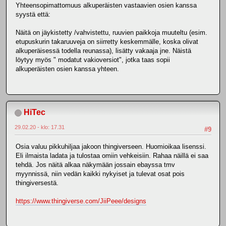
Yhteensopimattomuus alkuperäisten vastaavien osien kanssa
syystä että:
Näitä on jäykistetty /vahvistettu, ruuvien paikkoja muuteltu (esim.
etupuskurin takaruuveja on siirretty keskemmälle, koska olivat
alkuperäisessä todella reunassa), lisätty vakaaja jne. Näistä
löytyy myös " modatut vakioversiot", jotka taas sopii
alkuperäisten osien kanssa yhteen.
HiTec
29.02.20 - klo: 17.31
#9
Osia valuu pikkuhiljaa jakoon thingiverseen. Huomioikaa lisenssi.
Eli ilmaista ladata ja tulostaa omiin vehkeisiin. Rahaa näillä ei saa
tehdä. Jos näitä alkaa näkymään jossain ebayssa tmv
myynnissä, niin vedän kaikki nykyiset ja tulevat osat pois
thingiversestä.
https://www.thingiverse.com/JiiPeee/designs