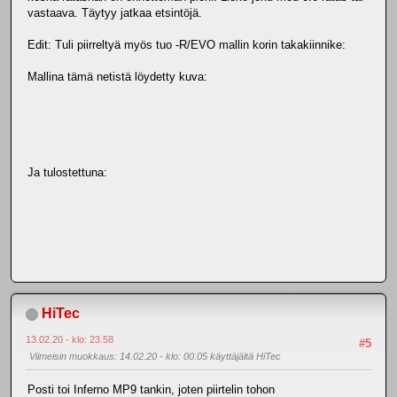
vastaava. Täytyy jatkaa etsintöjä.
Edit: Tuli piirreltyä myös tuo -R/EVO mallin korin takakiinnike:
Mallina tämä netistä löydetty kuva:
Ja tulostettuna:
HiTec
13.02.20 - klo: 23.58
#5
Viimeisin muokkaus
: 14.02.20 - klo: 00.05 käyttäjältä HiTec
Posti toi Inferno MP9 tankin, joten piirtelin tohon