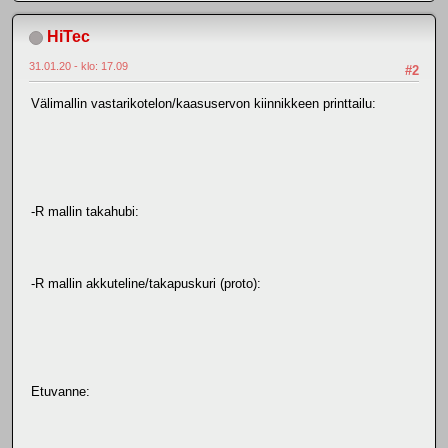
HiTec
31.01.20 - klo: 17.09
#2
Välimallin vastarikotelon/kaasuservon kiinnikkeen printtailu:
-R mallin takahubi:
-R mallin akkuteline/takapuskuri (proto):
Etuvanne: