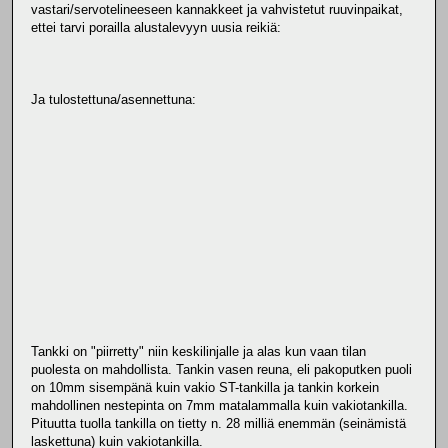
vastari/servotelineeseen kannakkeet ja vahvistetut ruuvinpaikat,
ettei tarvi porailla alustalevyyn uusia reikiä:
Ja tulostettuna/asennettuna:
Tankki on "piirretty" niin keskilinjalle ja alas kun vaan tilan
puolesta on mahdollista. Tankin vasen reuna, eli pakoputken puoli
on 10mm sisempänä kuin vakio ST-tankilla ja tankin korkein
mahdollinen nestepinta on 7mm matalammalla kuin vakiotankilla.
Pituutta tuolla tankilla on tietty n. 28 milliä enemmän (seinämistä
laskettuna) kuin vakiotankilla.