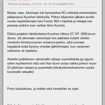
Viimeisin muokkaus
: 27.01.20 - klo: 21.55 käyttäjältä HiTec
Morjes vaan. Aikoinaan tuli harrasteltua RC-vehkeitä enemmänkin,
pääasiassa Kyoshon laitoksilla. Pitkän hiljaiselon jälkeen arvelin
ruveta harjottelemaan tota Fusion 360:n käyttöä ja mikäpä sen
parempi prokkis kuin vanhan liiton Kyosho.
Elikkä projektin lähtökohtana Kyoshon Ultima ST GP. 2000-luvun
alusta. Jäi aikoinaan seisomaan kun pääratas kulahti sileeks
moottorin kiinnitysruuvien antaessa periksi, eikä suoraan
käypäistä enää löytyny mistään (järkihintaan), kun varaosien
valmistus oli lopetettu.
Alottelin prokkiksen vakiomallin rattaan suunnittelulla (ja tajusin
sitten myöhemmin että voin ihan hyvin ostaa vaikka jonkun muun
53 piikkisen rattaan ja suunnitella kitkakytkinmekanismin uusiks
kyseiselle rattaalle):
Proto tulostettuna, ja todettu että sinnehhän se sopii: