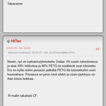
Takavanne:
HiTec
04.02.20 - klo: 15.02
#3
Viimeisin muokkaus
: 04.02.20 - klo: 15.08 käyttäjältä HiTec
Noniin, nyt on karkaistu/pinnoitettu Zodiac V6 suutin tulostimessa
ja ekat 20% hiilikuitua ja 80% PETG:tä sisältävät osat tulostettu.
Ero on kyllä noihin punasiin pelkällä PETG:llä tulostettuihin osiin
huomattava. Pinnassa on pirun siisti efekti ja osien jäykkyys on
ihan toista luokkaa.
-R mallin takahubi CF: