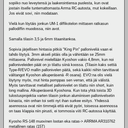
sopiiko nuo leveytensä ja laakerointiensa puolesta, kun ovat
jostain itselle tuntemattomasta Arrma RC-autosta, mut kokeillaan.
Jos eivät sovi, niin modataan.
Vielä kun löytäis jonkun UM-1 diffikotelon mittasen ratkasun
pallodiffin muodossa, niin avot.
Samalla tilasin 3,5 ja 6mm titaanitankoa.
Sopivia järjellisen hintasia pitkiä "King Pin" palloniveliä vaan ei
tahdo löytyä. 3mm akseli pitäis olla ja vähintään se 25mm
mittasena. Pallonivel mielellään Kyoshon vakio 4,8mm, kun noi
palloniveleiden päät on jo tilattu siinä koossa. (Tilasin kaks settiä
Type-R/EVO mallin pallonivelen päitä, sekä kaikki niihin tarvittavat
välitangot Kyoshon alkuperäsenä -R osana). EVO:na olis vielä
löytyny myös, mut hinta pomppas sen verran, että jäi välistä.
Myös tarvittavat metalliset pallonivelet on tilattu niin short, kuin
long mallina. Alkuperäsenä Kyoshona. Kun tota yhtä toista 3D
tulostusprojektia varten tilasin jonkun alumiinisen pallonivelsetin
kiinasta, niin onhan toi setti nyt ihan surkee esitys. Yhdessä
asennossa ovat niin timmejä että eivät pyöri, toisessa asennossa
on taas klappia niin pirusti, ei tommosia viiti RC-autossa käyttää.
Kyosho RS-148 muovinen lootan eka ratas-> ARRMA AR310762
metallinen ratas (15T)