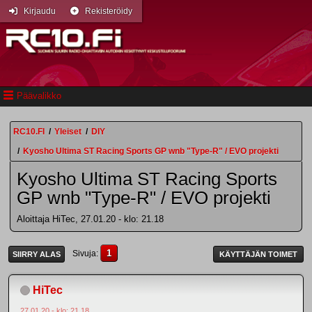
Kirjaudu
Rekisteröidy
Päävalikko
RC10.FI
/
Yleiset
/
DIY
/
Kyosho Ultima ST Racing Sports GP wnb "Type-R" / EVO projekti
Kyosho Ultima ST Racing Sports
GP wnb "Type-R" / EVO projekti
Aloittaja HiTec, 27.01.20 - klo: 21.18
1
Sivuja
SIIRRY ALAS
KÄYTTÄJÄN TOIMET
HiTec
27.01.20 - klo: 21.18