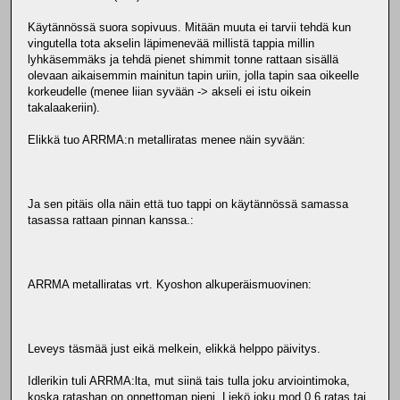
Käytännössä suora sopivuus. Mitään muuta ei tarvii tehdä kun
vingutella tota akselin läpimenevää millistä tappia millin
lyhkäsemmäks ja tehdä pienet shimmit tonne rattaan sisällä
olevaan aikaisemmin mainitun tapin uriin, jolla tapin saa oikeelle
korkeudelle (menee liian syvään -> akseli ei istu oikein
takalaakeriin).
Elikkä tuo ARRMA:n metalliratas menee näin syvään:
Ja sen pitäis olla näin että tuo tappi on käytännössä samassa
tasassa rattaan pinnan kanssa.:
ARRMA metalliratas vrt. Kyoshon alkuperäismuovinen:
Leveys täsmää just eikä melkein, elikkä helppo päivitys.
Idlerikin tuli ARRMA:lta, mut siinä tais tulla joku arviointimoka,
koska ratashan on onnettoman pieni. Liekö joku mod 0.6 ratas tai