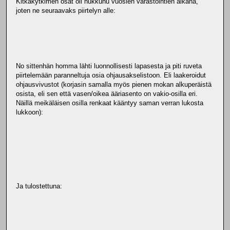
Kitkakytkimen osat oli hukkunu vuosien varastointien aikana,
joten ne seuraavaks piirtelyn alle:
No sittenhän homma lähti luonnollisesti lapasesta ja piti ruveta
piirtelemään paranneltuja osia ohjausakselistoon. Eli laakeroidut
ohjausvivustot (korjasin samalla myös pienen mokan alkuperäistä
osista, eli sen että vasen/oikea ääriasento on vakio-osilla eri.
Näillä meikäläisen osilla renkaat kääntyy saman verran lukosta
lukkoon):
Ja tulostettuna: