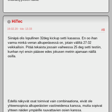
HiTec
19.02.20 - klo: 13.33
#8
Siinäpä olis lopullinen 32deg kickup setti kasassa. En oo ihan
varma minkä verran alkuperäsessä on, jotain väliltä 27-32
veikkailisin. Pitää tekaista jossain vaiheessa 25 deg setti testiin,
kunhan nyt ensin pääsee edes jokusen metrin ajamaan näillä
osilla.
Edellä näkyvät osat toimivat vain combinaationa, eivät ole
yhteensopivia alkuperäisten vastineidensa kanssa, mutta sopivat
yhteen näiden ympärille ruuvattavien osien kanssa.