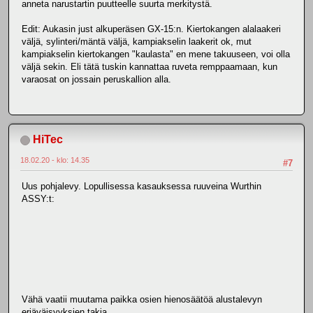
anneta narustartin puutteelle suurta merkitystä.
Edit: Aukasin just alkuperäsen GX-15:n. Kiertokangen alalaakeri
väljä, sylinteri/mäntä väljä, kampiakselin laakerit ok, mut
kampiakselin kiertokangen "kaulasta" en mene takuuseen, voi olla
väljä sekin. Eli tätä tuskin kannattaa ruveta remppaamaan, kun
varaosat on jossain peruskallion alla.
HiTec
18.02.20 - klo: 14.35
#7
Uus pohjalevy. Lopullisessa kasauksessa ruuveina Wurthin
ASSY:t:
Vähä vaatii muutama paikka osien hienosäätöä alustalevyn
eriäväisyyksien takia.