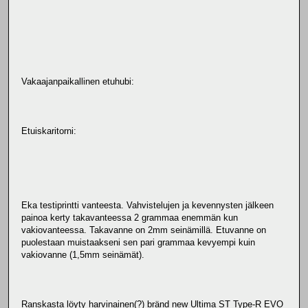
Vakaajanpaikallinen etuhubi:
Etuiskaritorni:
Eka testiprintti vanteesta. Vahvistelujen ja kevennysten jälkeen
painoa kerty takavanteessa 2 grammaa enemmän kun
vakiovanteessa. Takavanne on 2mm seinämillä. Etuvanne on
puolestaan muistaakseni sen pari grammaa kevyempi kuin
vakiovanne (1,5mm seinämät).
Ranskasta löyty harvinainen(?) bränd new Ultima ST Type-R EVO