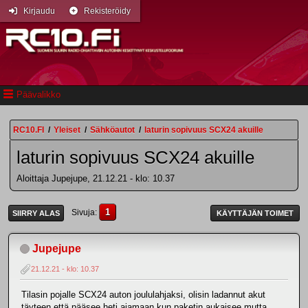
Kirjaudu
Rekisteröidy
Päävalikko
RC10.FI
/
Yleiset
/
Sähköautot
/
laturin sopivuus SCX24 akuille
laturin sopivuus SCX24 akuille
Aloittaja Jupejupe, 21.12.21 - klo: 10.37
1
Sivuja
SIIRRY ALAS
KÄYTTÄJÄN TOIMET
Jupejupe
21.12.21 - klo: 10.37
Tilasin pojalle SCX24 auton joululahjaksi, olisin ladannut akut
täyteen että pääsee heti ajamaan kun paketin aukaisee mutta