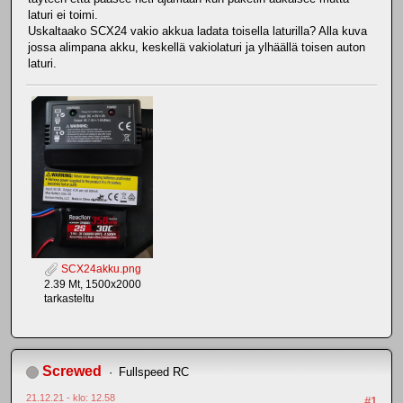
laturi ei toimi.
Uskaltaako SCX24 vakio akkua ladata toisella laturilla? Alla kuva
jossa alimpana akku, keskellä vakiolaturi ja ylhäällä toisen auton
laturi.
SCX24akku.png
2.39 Mt, 1500x2000
tarkasteltu
Screwed
Fullspeed RC
21.12.21 - klo: 12.58
#1