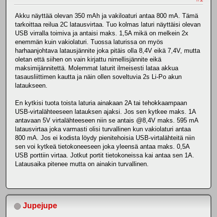
Akku näyttää olevan 350 mAh ja vakiloaturi antaa 800 mA. Tämä
tarkoittaa reilua 2C latausvirtaa. Tuo kolmas laturi näyttäisi olevan
USB virralla toimiva ja antaisi maks. 1,5A mikä on melkein 2x
enemmän kuin vakiolaturi. Tuossa laturissa on myös
harhaanjohtava latausjännite joka pitäis olla 8,4V eikä 7,4V, mutta
oletan että siihen on vain kirjattu nimellisjännite eikä
maksimijännitettä. Molemmat laturit ilmeisesti lataa akkua
tasausliittimen kautta ja näin ollen soveltuvia 2s Li-Po akun
lataukseen.
En kytkisi tuota toista laturia ainakaan 2A tai tehokkaampaan
USB-virtalähteeseen latauksen ajaksi. Jos sen kytkee maks. 1A
antavaan 5V virtalähteeseen niin se antais @8,4V maks. 595 mA
latausvirtaa joka varmasti olisi turvallinen kun vakiolaturi antaa
800 mA. Jos ei kodista löydy pienitehoisia USB-virtalähteitä niin
sen voi kytkeä tietokoneeseen joka yleensä antaa maks. 0,5A
USB porttiin virtaa. Jotkut portit tietokoneissa kai antaa sen 1A.
Latausaika pitenee mutta on ainakin turvallinen.
Jupejupe