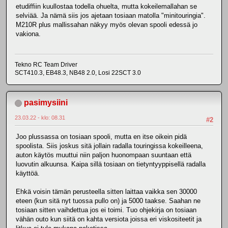
etudiffiin kuullostaa todella ohuelta, mutta kokeilemallahan se
selviää. Ja nämä siis jos ajetaan tosiaan matolla "minitouringia".
M210R plus mallissahan näkyy myös olevan spooli edessä jo
vakiona.
Tekno RC Team Driver
SCT410.3, EB48.3, NB48 2.0, Losi 22SCT 3.0
pasimysiini
23.03.22 - klo: 08.31
#2
Joo plussassa on tosiaan spooli, mutta en itse oikein pidä
spoolista. Siis joskus sitä jollain radalla touringissa kokeilleena,
auton käytös muuttui niin paljon huonompaan suuntaan että
luovutin alkuunsa. Kaipa sillä tosiaan on tietyntyyppisellä radalla
käyttöä.
Ehkä voisin tämän perusteella sitten laittaa vaikka sen 30000
eteen (kun sitä nyt tuossa pullo on) ja 5000 taakse. Saahan ne
tosiaan sitten vaihdettua jos ei toimi. Tuo ohjekirja on tosiaan
vähän outo kun siitä on kahta versiota joissa eri viskositeetit ja