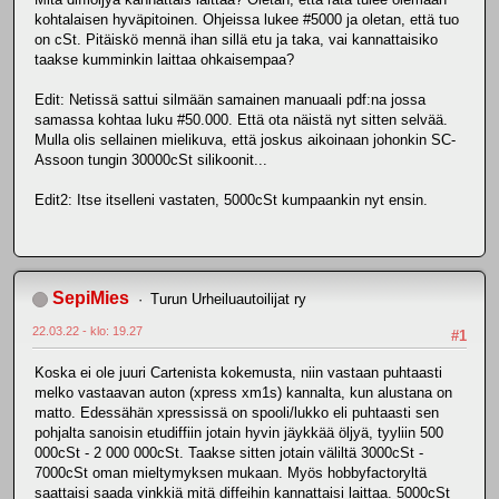
kohtalaisen hyväpitoinen. Ohjeissa lukee #5000 ja oletan, että tuo
on cSt. Pitäiskö mennä ihan sillä etu ja taka, vai kannattaisiko
taakse kumminkin laittaa ohkaisempaa?
Edit: Netissä sattui silmään samainen manuaali pdf:na jossa
samassa kohtaa luku #50.000. Että ota näistä nyt sitten selvää.
Mulla olis sellainen mielikuva, että joskus aikoinaan johonkin SC-
Assoon tungin 30000cSt silikoonit...
Edit2: Itse itselleni vastaten, 5000cSt kumpaankin nyt ensin.
SepiMies
Turun Urheiluautoilijat ry
22.03.22 - klo: 19.27
#1
Koska ei ole juuri Cartenista kokemusta, niin vastaan puhtaasti
melko vastaavan auton (xpress xm1s) kannalta, kun alustana on
matto. Edessähän xpressissä on spooli/lukko eli puhtaasti sen
pohjalta sanoisin etudiffiin jotain hyvin jäykkää öljyä, tyyliin 500
000cSt - 2 000 000cSt. Taakse sitten jotain väliltä 3000cSt -
7000cSt oman mieltymyksen mukaan. Myös hobbyfactoryltä
saattaisi saada vinkkiä mitä diffeihin kannattaisi laittaa. 5000cSt