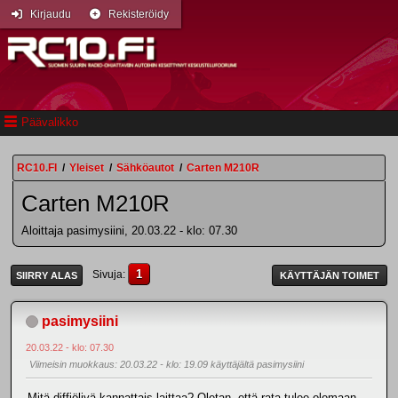
Kirjaudu
Rekisteröidy
Päävalikko
RC10.FI
/
Yleiset
/
Sähköautot
/
Carten M210R
Carten M210R
Aloittaja pasimysiini, 20.03.22 - klo: 07.30
1
Sivuja
SIIRRY ALAS
KÄYTTÄJÄN TOIMET
pasimysiini
20.03.22 - klo: 07.30
Viimeisin muokkaus
: 20.03.22 - klo: 19.09 käyttäjältä pasimysiini
Mitä diffiöljyä kannattais laittaa? Oletan, että rata tulee olemaan