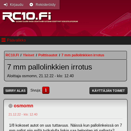
Kirjaudu
Rekisteröidy
Päävalikko
RC10.FI
/
Yleiset
/
Polttisautot
/
7 mm pallolinkkien irrotus
7 mm pallolinkkien irrotus
Aloittaja osmomn, 21.12.22 - klo: 12.40
1
Sivuja
SIIRRY ALAS
KÄYTTÄJÄN TOIMET
osmomn
21.12.22 - klo: 12.40
1/8 kokoset autot on uus tuttavuus. Näissä kun pallolinkeissä on 7
mm pallot niin millä työkalulla linkin saa helpoiten irti pallosta?