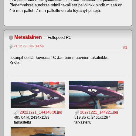
Pienemmissä autoissa toimii tavalliset pallolinkkipihdit missä on
4-5 mm pallot. 7 mm palloille en ole löytänyt pihtejä.
Metsäläinen
Fullspeed RC
21.12.22 - klo: 14.56
#1
Iskaripihdeillä, kuvissa TC Jambon muovinen takalinkki.
Kuvia:
20221221_144148(0).jpg
20221221_144221.jpg
495.04 kt, 2434x1189
519.85 kt, 2461x1267
tarkasteltu
tarkasteltu