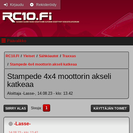
Kirjaudu
Rekisteröidy
Päävalikko
RC10.FI
/
Yleiset
/
Sähköautot
/
Traxxas
/
Stampede 4x4 moottorin akseli katkeaa
Stampede 4x4 moottorin akseli
katkeaa
Aloittaja -Lasse-, 14.08.23 - klo: 13.42
1
Sivuja
SIIRRY ALAS
KÄYTTÄJÄN TOIMET
-Lasse-
14.08.23 - klo: 13.42