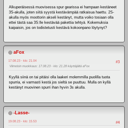
Alkuperäisessä muovisessa spur gearissa ei hampaan kestäneet
3S-akulla, joten siitä syystä kestävämpää ratkaisua haettu. 2S-
akulla myös moottorin akseli kestänyt, mutta voiko tosiaan olla
ettei tästä saa 3S:lle kestävää pakettia tehtyä. Kokemuksia
kaipaisin, jos on todistetusti kestävä kokoonpano löytynyt?
aFox
17.08.23 - klo: 21.04
#3
Viimeisin muokkaus
: 17.08.23 - klo: 21.28 käyttäjältä aFox
Kyyllä siinä on tai pitäisi olla laakeri molemmilla puolilla tuota
spurria, ei varmasti kestä jos sieltä se puuttuu. Mulla on kyllä
kestänyt muovinen spurri ihan hyvin 3s akulla.
-Lasse-
19.08.23 - klo: 15.53
#4