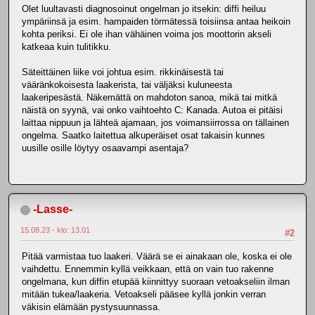
Olet luultavasti diagnosoinut ongelman jo itsekin: diffi heiluu
ympäriinsä ja esim. hampaiden törmätessä toisiinsa antaa heikoin
kohta periksi. Ei ole ihan vähäinen voima jos moottorin akseli
katkeaa kuin tulitikku.
Säteittäinen liike voi johtua esim. rikkinäisestä tai
vääränkokoisesta laakerista, tai väljäksi kuluneesta
laakeripesästä. Näkemättä on mahdoton sanoa, mikä tai mitkä
näistä on syynä, vai onko vaihtoehto C: Kanada. Autoa ei pitäisi
laittaa nippuun ja lähteä ajamaan, jos voimansiirrossa on tällainen
ongelma. Saatko laitettua alkuperäiset osat takaisin kunnes
uusille osille löytyy osaavampi asentaja?
-Lasse-
15.08.23 - klo: 13.01
#2
Pitää varmistaa tuo laakeri. Väärä se ei ainakaan ole, koska ei ole
vaihdettu. Ennemmin kyllä veikkaan, että on vain tuo rakenne
ongelmana, kun diffin etupää kiinnittyy suoraan vetoakseliin ilman
mitään tukea/laakeria. Vetoakseli pääsee kyllä jonkin verran
väkisin elämään pystysuunnassa.