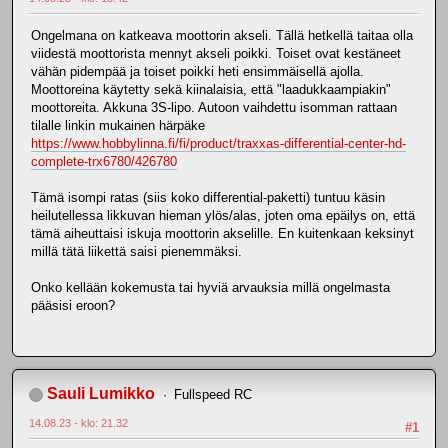
Ongelmana on katkeava moottorin akseli. Tällä hetkellä taitaa olla
viidestä moottorista mennyt akseli poikki. Toiset ovat kestäneet
vähän pidempää ja toiset poikki heti ensimmäisellä ajolla.
Moottoreina käytetty sekä kiinalaisia, että "laadukkaampiakin"
moottoreita. Akkuna 3S-lipo. Autoon vaihdettu isomman rattaan
tilalle linkin mukainen härpäke
https://www.hobbylinna.fi/fi/product/traxxas-differential-center-hd-
complete-trx6780/426780
Tämä isompi ratas (siis koko differential-paketti) tuntuu käsin
heilutellessa likkuvan hieman ylös/alas, joten oma epäilys on, että
tämä aiheuttaisi iskuja moottorin akselille. En kuitenkaan keksinyt
millä tätä liikettä saisi pienemmäksi.
Onko kellään kokemusta tai hyviä arvauksia millä ongelmasta
pääsisi eroon?
Sauli Lumikko
Fullspeed RC
14.08.23 - klo: 21.32
#1