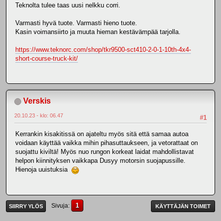
Teknolta tulee taas uusi nelkku corri.
Varmasti hyvä tuote. Varmasti hieno tuote.
Kasin voimansiirto ja muuta hieman kestävämpää tarjolla.
https://www.teknorc.com/shop/tkr9500-sct410-2-0-1-10th-4x4-
short-course-truck-kit/
Verskis
20.10.23 - klo: 06.47
#1
Kerrankin kisakitissä on ajateltu myös sitä että samaa autoa
voidaan käyttää vaikka mihin pihasuttaukseen, ja vetorattaat on
suojattu kiviltä! Myös nuo rungon korkeat laidat mahdollistavat
helpon kiinnityksen vaikkapa Dusyy motorsin suojapussille.
Hienoja uuistuksia
1
Sivuja
SIIRRY YLÖS
KÄYTTÄJÄN TOIMET