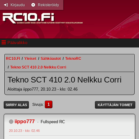
Kirjaudu
Rekisteröidy
Päävalikko
RC10.FI
/
Yleiset
/
Sähköautot
/
TeknoRC
/
Tekno SCT 410 2.0 Nelkku Corri
Tekno SCT 410 2.0 Nelkku Corri
Aloittaja iippo777, 20.10.23 - klo: 02.46
1
Sivuja
SIIRRY ALAS
KÄYTTÄJÄN TOIMET
iippo777
Fullspeed RC
20.10.23 - klo: 02.46