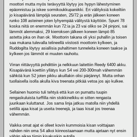
moottori mutta myös terävyyttä löytyy jos hypyn lähestyminen
epäonnistuu ja iskee sormikoukkupaniikki. Eri välityksiä kokeiltiin
jo kisapäivänä lämpöjä seuraten, 25/72 ja erän jälkeen koneen
runko 108 asteinen joten lyhyempää välitystä käyttöön. Spurri 78
koska niitä on enemmän kun 72:ia ja 23 vai oliko se 24 pinjoni, sai
lämmöt alemmaksi, 29 kierroksen jälkeen koneen lämpö 85
astetta joka on ihan ok. Moottorin takana oli yksi puhallin ja toisen
saa mukana tulevalla telineellä viistosti moottorin kylkeen, ja
Ruddogilta löytyy asiallisia puhaltimen tunneleita koneen taakse ja
kylkeen jos lämmöt ei muuten rauhoitu.
Virran riittävyyttä pohdittiin ja nelkkuun laitettiin Reedy 6400 akku.
Kisapäivänä koettiin yllätys kun S4 vei 200-300mah vähemmän
sähköä kun S2 joten pikku akuillakin olisi pärjännyt. Mutta onhan
tuollaisella isolla akulla kiva treenata pitkää vetoa jos ajo kulkee.
Sellainen huomio tuli tehtyä että kun on purnattu tuupin
rengaskuluista turffilla niin stokkinelkku ei sitten rengasta
juurikaan kuluttanut. Jos sama linja jatkuu matolla niin yhdellä
setillä ajaa kisat ja useita treenejä, ja taas kisat jos treenaa
vähemmän.
Vaikka omat ajat ei olleet kovin kummoisia kisan voittajaan
nähden niin oma S4 alkoi kiinnostaamaan mutta ajetaan nyt ensin
vähän aikaa tiimin kisakuskin autolla.