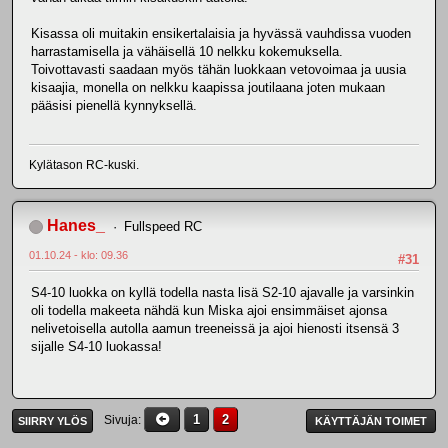
Kisassa oli muitakin ensikertalaisia ja hyvässä vauhdissa vuoden
harrastamisella ja vähäisellä 10 nelkku kokemuksella.
Toivottavasti saadaan myös tähän luokkaan vetovoimaa ja uusia
kisaajia, monella on nelkku kaapissa joutilaana joten mukaan
pääsisi pienellä kynnyksellä.
Kylätason RC-kuski.
Hanes_
Fullspeed RC
01.10.24 - klo: 09.36
#31
S4-10 luokka on kyllä todella nasta lisä S2-10 ajavalle ja varsinkin
oli todella makeeta nähdä kun Miska ajoi ensimmäiset ajonsa
nelivetoisella autolla aamun treeneissä ja ajoi hienosti itsensä 3
sijalle S4-10 luokassa!
1
2
Sivuja
SIIRRY YLÖS
KÄYTTÄJÄN TOIMET