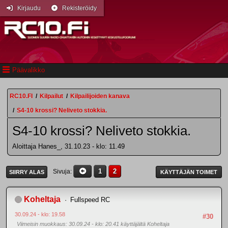
Kirjaudu
Rekisteröidy
Päävalikko
RC10.FI
/
Kilpailut
/
Kilpailijoiden kanava
/
S4-10 krossi? Neliveto stokkia.
S4-10 krossi? Neliveto stokkia.
Aloittaja Hanes_, 31.10.23 - klo: 11.49
1
2
Sivuja
SIIRRY ALAS
KÄYTTÄJÄN TOIMET
Koheltaja
Fullspeed RC
30.09.24 - klo: 19.58
#30
Viimeisin muokkaus
: 30.09.24 - klo: 20.41 käyttäjältä Koheltaja