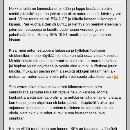
Nelkkustokki on kiinnostanut pitkään ja loppu kesästä alettiin
mietiä pitäisikö lopettaa jahkailu ja alkoi auton etsintä, käytetty vai
uusi. Viime torstaina tuli B74.2 CE ja kiirellä kasaan viikonlopun
kisaan. Pari vuotta sitten oli B74.1 ja kehitys on mennyt eteenpäin
joten sen setuppeja ei laitettu uudempaan versioon joten
pakettisäätöihin, Reedy SP5 10.5T moottori kiinni ja suoraan
kisaan.
Kisa meni auton setuppeja hakiessa ja kyllähän tuollaisen
stokkinelkun meno näyttää hienolta kun sitä osaa viedä kunnolla.
Meidän kisakuski ajoi molemmat stokkiluokat ja mun tehtäväksi
jäi höpistä yksin pöydässä ja syödä aina kun oli buffetissa jotain
tarjolla, mukavan päivän rytmiä sekoitti akkujen lataaminen ja -
mukamas- auton säätäminen, jollain piti saada aika kulumaan
Sen verran alkoi stokkinelkku itteä kiinnostamaan joten
seuraavana aamuna takaisin radalle nelkun kanssa. Monta
kuukautta ajettu samaa profiilia, ja nelkku on aika erilainen vietävä
kun tuuppi joten ohjelmaa oli koko päivän. Iltapäivällä alkoi ajo
sujumaan kohtalaisesti ja onhan tuollainen stokkinelkku hieno
viedä, varsinkin kun tehot ei revi autoa hysteerisenä joka
suuntaan.
Eniten yllätti moottori ja sen luonne, SP5 on tasaisesti vääntävä