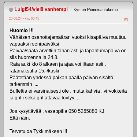
Luigi54/vielä vanhempi
Kymen Pienoisautokerho
23.08.24 - klo: 08.45
#1
Huomio !!!
Vähäisen osanottajamäärän vuoksi kisapäivä muuttuu
vapaaksi reenipäiväksi.
Päivää/säätä arvottiin tähän asti ja tapahtumapäivä on
siis huomenna la 24.8.
Rata auki klo 8 alkaen ja ajaa voi iltaan asti ,
ratamaksulla 15,-/kuski
Päätetään yhdessä paikan päällä päivän sisältö
tarkemmin ....
Buffettia ei varsinaisesti ole , mutta kahvia , virvokkeita
ja grilli sekä grillattavaa löytyy .....
Jos kysyttävää , vasappilla 050 5265880 KJ
Että näin.
Tervetuloa Tykkimäkeen !!!