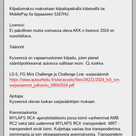
Kilpailumaksu maksetaan kilpailupaikalla käteisellä tai
MobilePay:lla lippaaseen 5167HU.
Lisenssi:
Ei pakollinen mutta voimassa oleva AKK:n lisenssi 2024 on
suositeltava.
Säännöt:
Kyseessä on vapaamuotoinen kilpailu, joten pienet
sääntöpoikkeamat autoissa sallitaan esim. CL-luokka
LS-5, FG Mini Challenge ja Challenge Line -sarjasäännöt
https://www.autourheilu.fi/site/assets/files/34221/2024_ls5_sm-
sarjasaannot_julkaistu_09042024.pdf
Ajotapa:
Kyseessä olevan luokan sarjasääntöjen mukaan.
Kierroslaskenta:
MYLAPS RC4 -ajanottolaitteisto jossa toimii vanhemmat AMB
RC2 sekä tätä uudemmat MYLAPS RC4 -transponderit. MRT -
transponderit eivät toimi. Kuljettaja vastaa itse transponderinsa
toiminnasta ja sen oikeaoppisesta asennuksesta. Transponderin