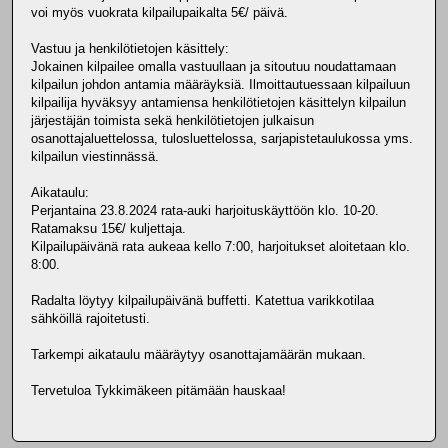
voi myös vuokrata kilpailupaikalta 5€/ päivä.
Vastuu ja henkilötietojen käsittely:
Jokainen kilpailee omalla vastuullaan ja sitoutuu noudattamaan
kilpailun johdon antamia määräyksiä. Ilmoittautuessaan kilpailuun
kilpailija hyväksyy antamiensa henkilötietojen käsittelyn kilpailun
järjestäjän toimista sekä henkilötietojen julkaisun
osanottajaluettelossa, tulosluettelossa, sarjapistetaulukossa yms.
kilpailun viestinnässä.
Aikataulu:
Perjantaina 23.8.2024 rata-auki harjoituskäyttöön klo. 10-20.
Ratamaksu 15€/ kuljettaja.
Kilpailupäivänä rata aukeaa kello 7:00, harjoitukset aloitetaan klo.
8:00.
Radalta löytyy kilpailupäivänä buffetti. Katettua varikkotilaa
sähköillä rajoitetusti.
Tarkempi aikataulu määräytyy osanottajamäärän mukaan.
Tervetuloa Tykkimäkeen pitämään hauskaa!