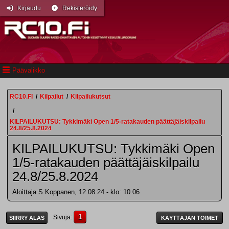
Kirjaudu
Rekisteröidy
Päävalikko
RC10.FI
/
Kilpailut
/
Kilpailukutsut
/
KILPAILUKUTSU: Tykkimäki Open 1/5-ratakauden päättäjäiskilpailu
24.8/25.8.2024
KILPAILUKUTSU: Tykkimäki Open
1/5-ratakauden päättäjäiskilpailu
24.8/25.8.2024
Aloittaja S.Koppanen, 12.08.24 - klo: 10.06
1
Sivuja
SIIRRY ALAS
KÄYTTÄJÄN TOIMET