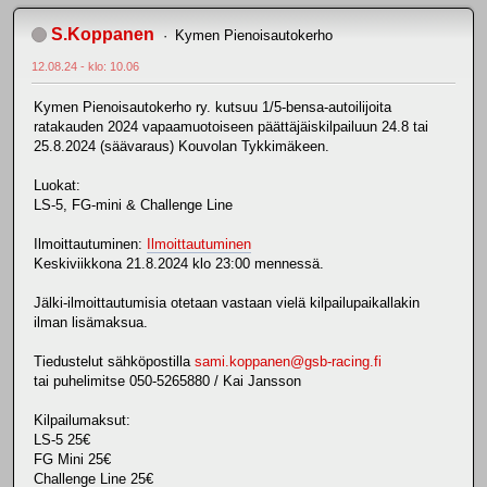
S.Koppanen
Kymen Pienoisautokerho
12.08.24 - klo: 10.06
Kymen Pienoisautokerho ry. kutsuu 1/5-bensa-autoilijoita
ratakauden 2024 vapaamuotoiseen päättäjäiskilpailuun 24.8 tai
25.8.2024 (säävaraus) Kouvolan Tykkimäkeen.
Luokat:
LS-5, FG-mini & Challenge Line
Ilmoittautuminen:
Ilmoittautuminen
Keskiviikkona 21.8.2024 klo 23:00 mennessä.
Jälki-ilmoittautumisia otetaan vastaan vielä kilpailupaikallakin
ilman lisämaksua.
Tiedustelut sähköpostilla
sami.koppanen@gsb-racing.fi
tai puhelimitse 050-5265880 / Kai Jansson
Kilpailumaksut:
LS-5 25€
FG Mini 25€
Challenge Line 25€