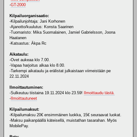
-
GT-2000
Kilpailuorganisaatio:
-Kilpailunjohtaja: Jani Korhonen
-Ajanotto/kuulutus: Konsta Saarinen
-Tuomaristo: Mika Suomalainen, Jamiel Gabrielsson, Joona
Haatanen
-Katsastus: Äkpa Rc
Aikataulu:
-Ovet aukeaa klo 7.00.
-Vapaa harjoitus alkaa klo 8.00.
-Tarkempi aikataulu ja erälistat julkaistaan viimeistään pe
22.11.2024
Ilmoittautuminen:
-Sulkeutuu tiistaina 19.11.2024 klo 23.59!
Ilmoittaudu tästä.
-
Ilmoittautuneet
Kilpailumaksut:
-Kilpailumaksu 20€ ensimmäinen luokka, 15€ seuraavat luokat.
-Maksu paikanpäällä käteisellä, muistathan tasarahan. Myös
MobilePay.
Rata: