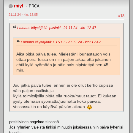
miyl
PRCA
21.11.24 - klo: 13.05
#18
Lainaus käyttäjältä: pitsinki - 21.11.24 - klo: 12.47
Lainaus käyttäjältä: C1S F1 - 21.11.24 - klo: 12.42
Aika pitkä päivä tulee. Mielestäni lounastauon vois
ottaa pois. Tossa on niin paljon aikaa että jokainen
ehtii kyllä syömään ja näin sais nipistettyä sen 45
min.
Juu pitkä päivä tulee, ennen ei ole ollut kerho cupissa
näin paljon osallistujia.
Kyllä toimitsijoilla pitää olla ruoka/muut tauot. Ei kukaan
pysty olemaan syömättä/juomatta koko päivää.
Vessassakin on käytävä päivän aikaan
positiivinen ongelma sinänsä.
Jos ryhmien väleistä tinkisi minuutin jokaisessa niin päivä lyhenisi
tunnilla.