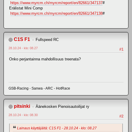
https://www.myrcm.ch/myrcm/report/en/82661/347137
#
Erälistat Mini Comp
https://www.myrcm.ch/myrcm/report/en/82661/347138
#
C1S F1
Fullspeed RC
28.10.24 - klo: 08.27
#1
Onko perjantainna mahdollisuus treenata?
GSB-Racing - Sanwa - ARC - HotRace
pitsinki
Äänekosken Pienoisautoilijat ry
28.10.24 - klo: 08.30
#2
Lainaus käyttäjältä: C1S F1 - 28.10.24 - klo: 08.27