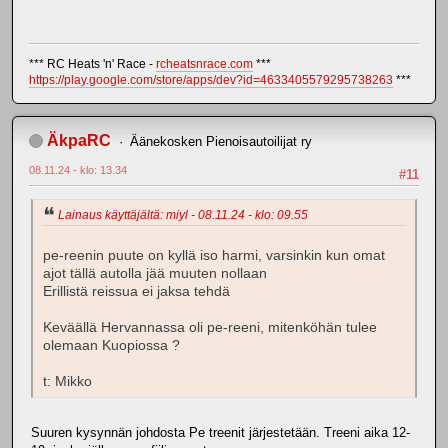
*** RC Heats 'n' Race -
rcheatsnrace.com
***
https://play.google.com/store/apps/dev?id=4633405579295738263
***
ÄkpaRC
Äänekosken Pienoisautoilijat ry
08.11.24 - klo: 13.34
#11
Lainaus käyttäjältä: miyl - 08.11.24 - klo: 09.55
pe-reenin puute on kyllä iso harmi, varsinkin kun omat
ajot tällä autolla jää muuten nollaan
Erillistä reissua ei jaksa tehdä
Keväällä Hervannassa oli pe-reeni, mitenköhän tulee
olemaan Kuopiossa ?
t: Mikko
Suuren kysynnän johdosta Pe treenit järjestetään. Treeni aika 12-