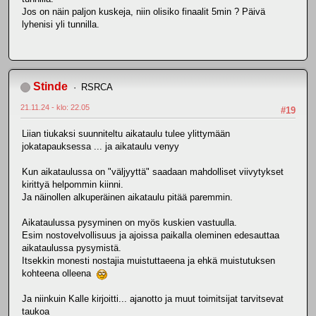
Jos on näin paljon kuskeja, niin olisiko finaalit 5min ? Päivä
lyhenisi yli tunnilla.
Stinde
RSRCA
21.11.24 - klo: 22.05
#19
Liian tiukaksi suunniteltu aikataulu tulee ylittymään
jokatapauksessa ... ja aikataulu venyy
Kun aikataulussa on "väljyyttä" saadaan mahdolliset viivytykset
kirittyä helpommin kiinni.
Ja näinollen alkuperäinen aikataulu pitää paremmin.
Aikataulussa pysyminen on myös kuskien vastuulla.
Esim nostovelvollisuus ja ajoissa paikalla oleminen edesauttaa
aikataulussa pysymistä.
Itsekkin monesti nostajia muistuttaeena ja ehkä muistutuksen
kohteena olleena
Ja niinkuin Kalle kirjoitti... ajanotto ja muut toimitsijat tarvitsevat
taukoa