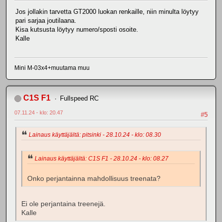
Jos jollakin tarvetta GT2000 luokan renkaille, niin minulta löytyy
pari sarjaa joutilaana.
Kisa kutsusta löytyy numero/sposti osoite.
Kalle
Mini M-03x4+muutama muu
C1S F1
Fullspeed RC
07.11.24 - klo: 20.47
#5
Lainaus käyttäjältä: pitsinki - 28.10.24 - klo: 08.30
Lainaus käyttäjältä: C1S F1 - 28.10.24 - klo: 08.27
Onko perjantainna mahdollisuus treenata?
Ei ole perjantaina treenejä.
Kalle