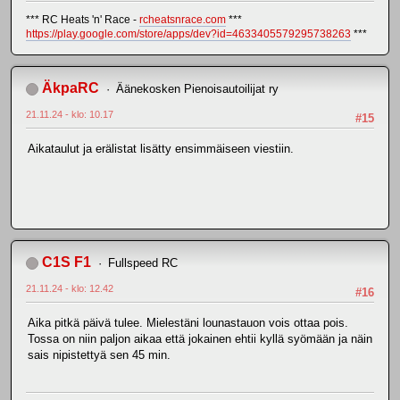
*** RC Heats 'n' Race -
rcheatsnrace.com
***
https://play.google.com/store/apps/dev?id=4633405579295738263
***
ÄkpaRC
Äänekosken Pienoisautoilijat ry
21.11.24 - klo: 10.17
#15
Aikataulut ja erälistat lisätty ensimmäiseen viestiin.
C1S F1
Fullspeed RC
21.11.24 - klo: 12.42
#16
Aika pitkä päivä tulee. Mielestäni lounastauon vois ottaa pois.
Tossa on niin paljon aikaa että jokainen ehtii kyllä syömään ja näin
sais nipistettyä sen 45 min.