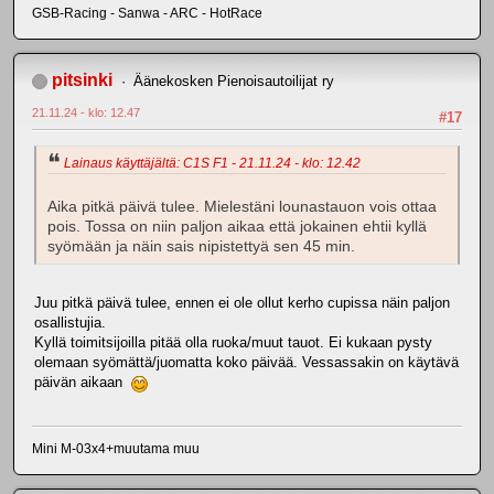
GSB-Racing - Sanwa - ARC - HotRace
pitsinki
Äänekosken Pienoisautoilijat ry
21.11.24 - klo: 12.47
#17
Lainaus käyttäjältä: C1S F1 - 21.11.24 - klo: 12.42
Aika pitkä päivä tulee. Mielestäni lounastauon vois ottaa
pois. Tossa on niin paljon aikaa että jokainen ehtii kyllä
syömään ja näin sais nipistettyä sen 45 min.
Juu pitkä päivä tulee, ennen ei ole ollut kerho cupissa näin paljon
osallistujia.
Kyllä toimitsijoilla pitää olla ruoka/muut tauot. Ei kukaan pysty
olemaan syömättä/juomatta koko päivää. Vessassakin on käytävä
päivän aikaan
Mini M-03x4+muutama muu