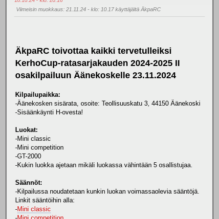
Viimeisin muokkaus
: 21.11.24 - klo: 10.17 käyttäjältä ÄkpaRC
ÄkpaRC toivottaa kaikki tervetulleiksi
KerhoCup-ratasarjakauden 2024-2025 II
osakilpailuun Äänekoskelle 23.11.2024
Kilpailupaikka:
-Äänekosken sisärata, osoite: Teollisuuskatu 3, 44150 Äänekoski
-Sisäänkäynti H-ovesta!
Luokat:
-Mini classic
-Mini competition
-GT-2000
-Kukin luokka ajetaan mikäli luokassa vähintään 5 osallistujaa.
Säännöt:
-Kilpailussa noudatetaan kunkin luokan voimassaolevia sääntöjä.
Linkit sääntöihin alla:
-
Mini classic
-
Mini competition