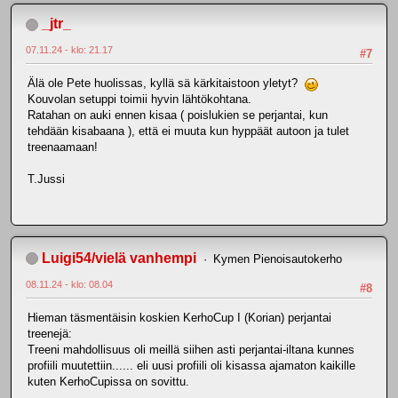
_jtr_
07.11.24 - klo: 21.17
#7
Älä ole Pete huolissas, kyllä sä kärkitaistoon yletyt?
Kouvolan setuppi toimii hyvin lähtökohtana.
Ratahan on auki ennen kisaa ( poislukien se perjantai, kun
tehdään kisabaana ), että ei muuta kun hyppäät autoon ja tulet
treenaamaan!
T.Jussi
Luigi54/vielä vanhempi
Kymen Pienoisautokerho
08.11.24 - klo: 08.04
#8
Hieman täsmentäisin koskien KerhoCup I (Korian) perjantai
treenejä:
Treeni mahdollisuus oli meillä siihen asti perjantai-iltana kunnes
profiili muutettiin...... eli uusi profiili oli kisassa ajamaton kaikille
kuten KerhoCupissa on sovittu.