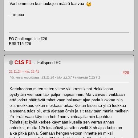
Vanhemmiten kusitaukojen määrä kasvaa
-Timppa
FG ChallengeLine #26
RS5 T15 #26
C1S F1
Fullspeed RC
21.11.24 - klo: 22.41
#20
Viimeisin muokkaus
: 21.11.24 - klo: 22.57 käyttäjältä C1S F1
Kertokaahan miten sitten viime vkl krossikisat Hakkilassa
pystyttiin viemään läpi paljon nopeammin. Mä vahvasti veikkaan
että jotkut päättävät tahot vaan haluavat ajaa paria luokkaa niin
olis meikkaus eikun mekkaus aikaa.Korian kisoissa yhtä luokkaa
ajaneena tulos oli, että ajetaan 8min ja sit raavitaan munia melkein
2h. Erät vaan käyntiin heti 1min vaihtoajalla niin tapahtuu.
Toimitsijat kyllä kerkee käymään kusella sen verran annan
anteeksi, mutta 12h kisapäivä ja sitten vielä 3,5h ajoa kotiin on
aika pitkä päivä. Samaan hengen vetoon ihmettelen miksi