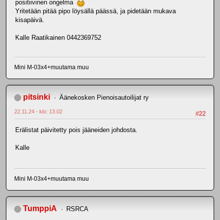
positiivinen ongelma
Yritetään pitää pipo löysällä päässä, ja pidetään mukava
kisapäivä.
Kalle Raatikainen 0442369752
Mini M-03x4+muutama muu
pitsinki
Äänekosken Pienoisautoilijat ry
22.11.24 - klo: 13.02
#22
Erälistat päivitetty pois jääneiden johdosta.
Kalle
Mini M-03x4+muutama muu
TumppiA
RSRCA