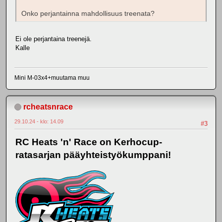
Onko perjantainna mahdollisuus treenata?
Ei ole perjantaina treenejä.
Kalle
Mini M-03x4+muutama muu
rcheatsnrace
29.10.24 - klo: 14.09
#3
RC Heats 'n' Race on Kerhocup-
ratasarjan pääyhteistyökumppani!