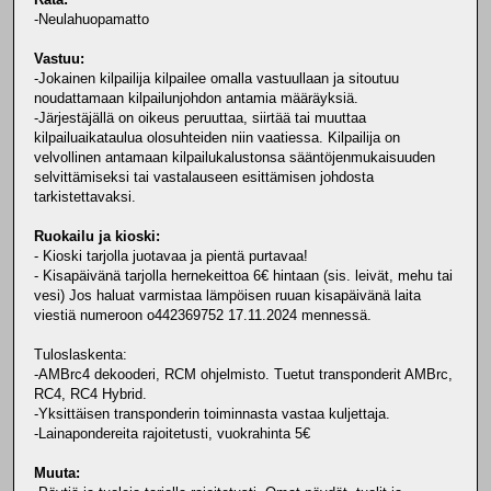
-Neulahuopamatto
Vastuu:
-Jokainen kilpailija kilpailee omalla vastuullaan ja sitoutuu
noudattamaan kilpailunjohdon antamia määräyksiä.
-Järjestäjällä on oikeus peruuttaa, siirtää tai muuttaa
kilpailuaikataulua olosuhteiden niin vaatiessa. Kilpailija on
velvollinen antamaan kilpailukalustonsa sääntöjenmukaisuuden
selvittämiseksi tai vastalauseen esittämisen johdosta
tarkistettavaksi.
Ruokailu ja kioski:
- Kioski tarjolla juotavaa ja pientä purtavaa!
- Kisapäivänä tarjolla hernekeittoa 6€ hintaan (sis. leivät, mehu tai
vesi) Jos haluat varmistaa lämpöisen ruuan kisapäivänä laita
viestiä numeroon o442369752 17.11.2024 mennessä.
Tuloslaskenta:
-AMBrc4 dekooderi, RCM ohjelmisto. Tuetut transponderit AMBrc,
RC4, RC4 Hybrid.
-Yksittäisen transponderin toiminnasta vastaa kuljettaja.
-Lainapondereita rajoitetusti, vuokrahinta 5€
Muuta: