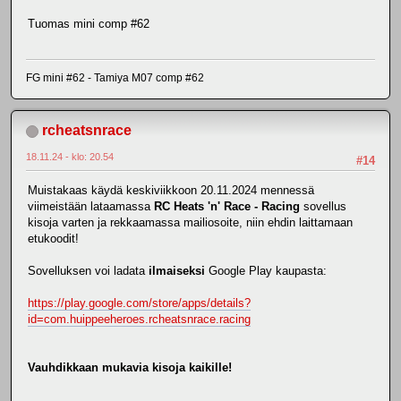
Tuomas mini comp #62
FG mini #62 - Tamiya M07 comp #62
rcheatsnrace
18.11.24 - klo: 20.54
#14
Muistakaas käydä keskiviikkoon 20.11.2024 mennessä
viimeistään lataamassa
RC Heats 'n' Race - Racing
sovellus
kisoja varten ja rekkaamassa mailiosoite, niin ehdin laittamaan
etukoodit!
Sovelluksen voi ladata
ilmaiseksi
Google Play kaupasta:
https://play.google.com/store/apps/details?
id=com.huippeeheroes.rcheatsnrace.racing
Vauhdikkaan mukavia kisoja kaikille!