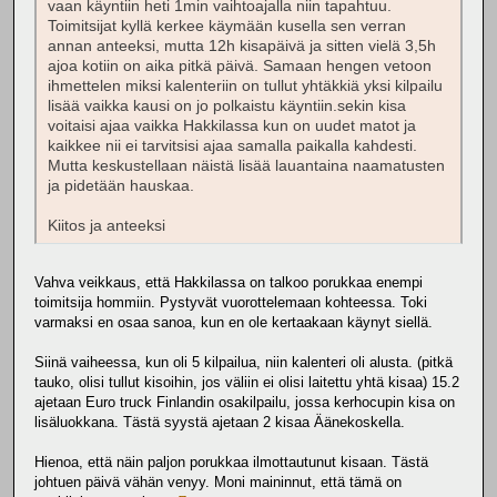
vaan käyntiin heti 1min vaihtoajalla niin tapahtuu.
Toimitsijat kyllä kerkee käymään kusella sen verran
annan anteeksi, mutta 12h kisapäivä ja sitten vielä 3,5h
ajoa kotiin on aika pitkä päivä. Samaan hengen vetoon
ihmettelen miksi kalenteriin on tullut yhtäkkiä yksi kilpailu
lisää vaikka kausi on jo polkaistu käyntiin.sekin kisa
voitaisi ajaa vaikka Hakkilassa kun on uudet matot ja
kaikkee nii ei tarvitsisi ajaa samalla paikalla kahdesti.
Mutta keskustellaan näistä lisää lauantaina naamatusten
ja pidetään hauskaa.
Kiitos ja anteeksi
Vahva veikkaus, että Hakkilassa on talkoo porukkaa enempi
toimitsija hommiin. Pystyvät vuorottelemaan kohteessa. Toki
varmaksi en osaa sanoa, kun en ole kertaakaan käynyt siellä.
Siinä vaiheessa, kun oli 5 kilpailua, niin kalenteri oli alusta. (pitkä
tauko, olisi tullut kisoihin, jos väliin ei olisi laitettu yhtä kisaa) 15.2
ajetaan Euro truck Finlandin osakilpailu, jossa kerhocupin kisa on
lisäluokkana. Tästä syystä ajetaan 2 kisaa Äänekoskella.
Hienoa, että näin paljon porukkaa ilmottautunut kisaan. Tästä
johtuen päivä vähän venyy. Moni maininnut, että tämä on