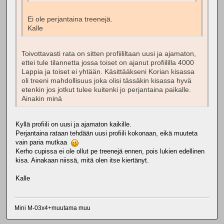
Ei ole perjantaina treenejä.
Kalle
Toivottavasti rata on sitten profiililtaan uusi ja ajamaton,
ettei tule tilannetta jossa toiset on ajanut profiililla 4000
Lappia ja toiset ei yhtään. Käsittääkseni Korian kisassa
oli treeni mahdollisuus joka olisi tässäkin kisassa hyvä
etenkin jos jotkut tulee kuitenki jo perjantaina paikalle.
Ainakin minä
Kyllä profiili on uusi ja ajamaton kaikille.
Perjantaina rataan tehdään uusi profiili kokonaan, eikä muuteta
vain paria mutkaa
Kerho cupissa ei ole ollut pe treenejä ennen, pois lukien edellinen
kisa. Ainakaan niissä, mitä olen itse kiertänyt.
Kalle
Mini M-03x4+muutama muu