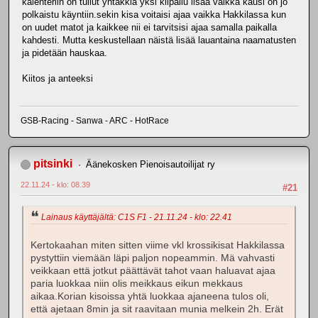
kalenteriin on tullut yhtäkkiä yksi kilpailu lisää vaikka kausi on jo
polkaistu käyntiin.sekin kisa voitaisi ajaa vaikka Hakkilassa kun
on uudet matot ja kaikkee nii ei tarvitsisi ajaa samalla paikalla
kahdesti. Mutta keskustellaan näistä lisää lauantaina naamatusten
ja pidetään hauskaa.
Kiitos ja anteeksi
GSB-Racing - Sanwa - ARC - HotRace
pitsinki
Äänekosken Pienoisautoilijat ry
22.11.24 - klo: 08.39
#21
Lainaus käyttäjältä: C1S F1 - 21.11.24 - klo: 22.41
Kertokaahan miten sitten viime vkl krossikisat Hakkilassa
pystyttiin viemään läpi paljon nopeammin. Mä vahvasti
veikkaan että jotkut päättävät tahot vaan haluavat ajaa
paria luokkaa niin olis meikkaus eikun mekkaus
aikaa.Korian kisoissa yhtä luokkaa ajaneena tulos oli,
että ajetaan 8min ja sit raavitaan munia melkein 2h. Erät