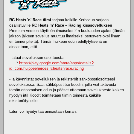
RC Heats 'n' Race tiimi
tarjoaa kaikille Kerhocup-sarjaan
osallistuville
RC Heats 'n' Race – Racing kisasovelluksen
Premium-version käyttöön ilmaiseksi 2:n kuukauden ajaksi (tämän
jakson jälkeen sovellus muuttuu ilmaiseksi perusversioksi ilman
eri toimenpiteitä). Tämän huikean edun edellytyksenä on
ainoastaan, että
- lataat sovelluksen osoitteesta:
*
https://play.google.com/store/apps/details?
id=com.huippeeheroes.rcheatsnrace.racing
- ja käynnistät sovelluksen ja rekisteröit sähköpostiosoitteesi
sovelluksessa. Saat sähköpostitse koodin, jolla voit aktivoida
tämän erinomaisen edun ja pääset ottamaan sovelluksesta kaiken
hyödyn irti! Koodit toimitetaan tiimin toimesta kaikille
rekisteröityneille.
Edun voi hyödyntää ainoastaan kerran.