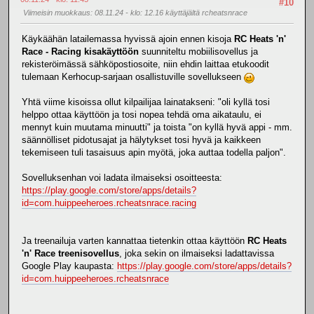
#10
Viimeisin muokkaus
: 08.11.24 - klo: 12.16 käyttäjältä rcheatsnrace
Käykäähän latailemassa hyvissä ajoin ennen kisoja
RC Heats 'n'
Race - Racing kisakäyttöön
suunniteltu mobiilisovellus ja
rekisteröimässä sähköpostiosoite, niin ehdin laittaa etukoodit
tulemaan Kerhocup-sarjaan osallistuville sovellukseen
Yhtä viime kisoissa ollut kilpailijaa lainatakseni: "oli kyllä tosi
helppo ottaa käyttöön ja tosi nopea tehdä oma aikataulu, ei
mennyt kuin muutama minuutti" ja toista "on kyllä hyvä appi - mm.
säännölliset pidotusajat ja hälytykset tosi hyvä ja kaikkeen
tekemiseen tuli tasaisuus apin myötä, joka auttaa todella paljon".
Sovelluksenhan voi ladata ilmaiseksi osoitteesta:
https://play.google.com/store/apps/details?
id=com.huippeeheroes.rcheatsnrace.racing
Ja treenailuja varten kannattaa tietenkin ottaa käyttöön
RC Heats
'n' Race treenisovellus
, joka sekin on ilmaiseksi ladattavissa
Google Play kaupasta:
https://play.google.com/store/apps/details?
id=com.huippeeheroes.rcheatsnrace