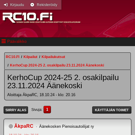
Kirjaudu
Rekisteröidy
Päävalikko
RC10.FI
/
Kilpailut
/
Kilpailukutsut
/
KerhoCup 2024-25 2. osakilpailu 23.11.2024 Äänekoski
KerhoCup 2024-25 2. osakilpailu
23.11.2024 Äänekoski
Aloittaja ÄkpaRC, 18.10.24 - klo: 20.16
1
Sivuja
SIIRRY ALAS
KÄYTTÄJÄN TOIMET
ÄkpaRC
Äänekosken Pienoisautoilijat ry
18.10.24 - klo: 20.16