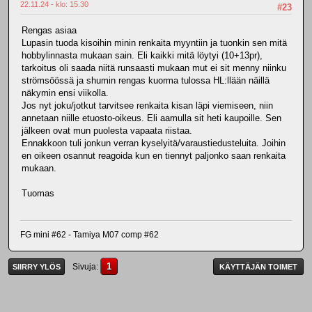
22.11.24 - klo: 15.30
#23
Rengas asiaa
Lupasin tuoda kisoihin minin renkaita myyntiin ja tuonkin sen mitä
hobbylinnasta mukaan sain. Eli kaikki mitä löytyi (10+13pr),
tarkoitus oli saada niitä runsaasti mukaan mut ei sit menny niinku
strömsöössä ja shumin rengas kuorma tulossa HL:llään näillä
näkymin ensi viikolla.
Jos nyt joku/jotkut tarvitsee renkaita kisan läpi viemiseen, niin
annetaan niille etuosto-oikeus. Eli aamulla sit heti kaupoille. Sen
jälkeen ovat mun puolesta vapaata riistaa.
Ennakkoon tuli jonkun verran kyselyitä/varaustiedusteluita. Joihin
en oikeen osannut reagoida kun en tiennyt paljonko saan renkaita
mukaan.
Tuomas
FG mini #62 - Tamiya M07 comp #62
1
Sivuja
SIIRRY YLÖS
KÄYTTÄJÄN TOIMET