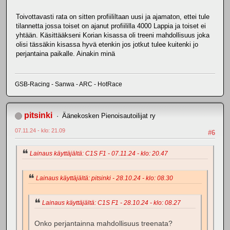
Toivottavasti rata on sitten profiililtaan uusi ja ajamaton, ettei tule
tilannetta jossa toiset on ajanut profiililla 4000 Lappia ja toiset ei
yhtään. Käsittääkseni Korian kisassa oli treeni mahdollisuus joka
olisi tässäkin kisassa hyvä etenkin jos jotkut tulee kuitenki jo
perjantaina paikalle. Ainakin minä
GSB-Racing - Sanwa - ARC - HotRace
pitsinki
Äänekosken Pienoisautoilijat ry
07.11.24 - klo: 21.09
#6
Lainaus käyttäjältä: C1S F1 - 07.11.24 - klo: 20.47
Lainaus käyttäjältä: pitsinki - 28.10.24 - klo: 08.30
Lainaus käyttäjältä: C1S F1 - 28.10.24 - klo: 08.27
Onko perjantainna mahdollisuus treenata?