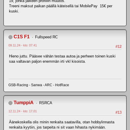
19, jonka jälkeen profiilin muutos.
Treeni maksut paikan päällä käteisellä tai MobilePay 15€ per
kuski.
C1S F1
Fullspeed RC
09.11.24 - klo: 07.41
#12
Hieno juttu. Pääsee vähän testaa autoa ja perheen toinen kuski
saa valtavan paljon enemmän irti vkl kisoista.
GSB-Racing - Sanwa - ARC - HotRace
TumppiA
RSRCA
12.11.24 - klo: 17.01
#13
Äänekoskella olis minin renkaita saatavilla, otan hobbylinnasta
renkaita kyytiin, jos tarpeita ni sit vaan hihasta nykimään.