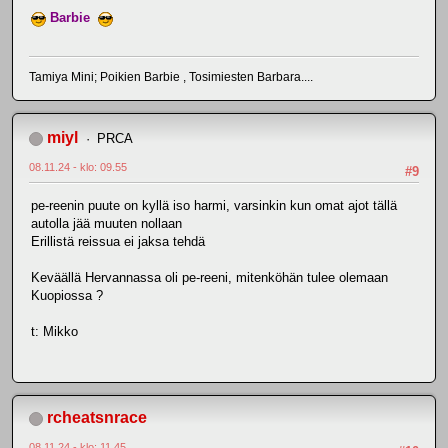
Barbie
Tamiya Mini; Poikien Barbie , Tosimiesten Barbara....
miyl
PRCA
08.11.24 - klo: 09.55
#9
pe-reenin puute on kyllä iso harmi, varsinkin kun omat ajot tällä
autolla jää muuten nollaan
Erillistä reissua ei jaksa tehdä
Keväällä Hervannassa oli pe-reeni, mitenköhän tulee olemaan
Kuopiossa ?
t: Mikko
rcheatsnrace
08.11.24 - klo: 11.45