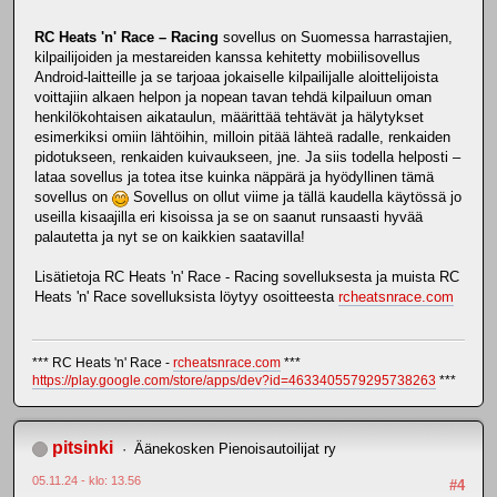
RC Heats 'n' Race – Racing
sovellus on Suomessa harrastajien,
kilpailijoiden ja mestareiden kanssa kehitetty mobiilisovellus
Android-laitteille ja se tarjoaa jokaiselle kilpailijalle aloittelijoista
voittajiin alkaen helpon ja nopean tavan tehdä kilpailuun oman
henkilökohtaisen aikataulun, määrittää tehtävät ja hälytykset
esimerkiksi omiin lähtöihin, milloin pitää lähteä radalle, renkaiden
pidotukseen, renkaiden kuivaukseen, jne. Ja siis todella helposti –
lataa sovellus ja totea itse kuinka näppärä ja hyödyllinen tämä
sovellus on
Sovellus on ollut viime ja tällä kaudella käytössä jo
useilla kisaajilla eri kisoissa ja se on saanut runsaasti hyvää
palautetta ja nyt se on kaikkien saatavilla!
Lisätietoja RC Heats 'n' Race - Racing sovelluksesta ja muista RC
Heats 'n' Race sovelluksista löytyy osoitteesta
rcheatsnrace.com
*** RC Heats 'n' Race -
rcheatsnrace.com
***
https://play.google.com/store/apps/dev?id=4633405579295738263
***
pitsinki
Äänekosken Pienoisautoilijat ry
05.11.24 - klo: 13.56
#4