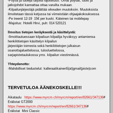
-Pöytiä ja tuoleja tarjolla rajoitetusti. Omat pöydät, tuolit ja
jatkojohdot kannattaa ottaa varuilta mukaan.
-Kilpailunjärjestäjä pidättää oikeuden muutoksiin. Muutoksista
ilmoitetaan tässä ketjussa tai viimeistään ohjaajakokouksessa
-Pe treenit 12-19 15€ per kuski. Käteinen tai mobilepay
-Majoitus: Hotelli Hirvi, puh: 014 520121
Ilmoitus tietojen keräyksestä ja käsittelystä:
-Ilmoittautuessaan kilpailuun kilpailija hyväksyy antamiensa
henkilötietojen käsittelyn kilpailun
järjestäjän toimesta sekä henkilötietojen julkaisun
osanottajaluettelossa, tulosluettelossa,
sarjapistetaulukossa yms. kilpailun viestinnässä.
Yhteydenotto:
-Mahdolliset tiedustelut: kalleraatikainen5(at)gmail(piste)com
TERVETULOA ÄÄNEKOSKELLE!!!
Aikataulu
https://www.myrcm.ch/myrcm/report/en/82661/347136
#
Erälistat GT2000
https://www.myrcm.ch/myrcm/report/en/82661/347136
#
Erälistat Mini Classic