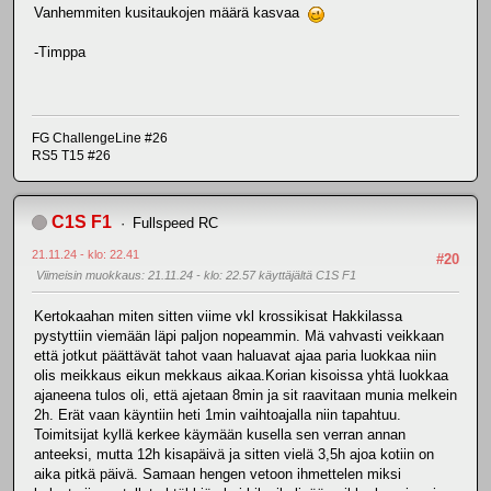
Vanhemmiten kusitaukojen määrä kasvaa
-Timppa
FG ChallengeLine #26
RS5 T15 #26
C1S F1
Fullspeed RC
21.11.24 - klo: 22.41
#20
Viimeisin muokkaus
: 21.11.24 - klo: 22.57 käyttäjältä C1S F1
Kertokaahan miten sitten viime vkl krossikisat Hakkilassa
pystyttiin viemään läpi paljon nopeammin. Mä vahvasti veikkaan
että jotkut päättävät tahot vaan haluavat ajaa paria luokkaa niin
olis meikkaus eikun mekkaus aikaa.Korian kisoissa yhtä luokkaa
ajaneena tulos oli, että ajetaan 8min ja sit raavitaan munia melkein
2h. Erät vaan käyntiin heti 1min vaihtoajalla niin tapahtuu.
Toimitsijat kyllä kerkee käymään kusella sen verran annan
anteeksi, mutta 12h kisapäivä ja sitten vielä 3,5h ajoa kotiin on
aika pitkä päivä. Samaan hengen vetoon ihmettelen miksi