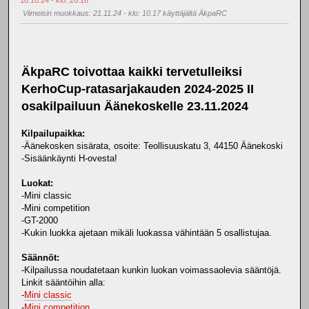
Viimeisin muokkaus
: 21.11.24 - klo: 10.17 käyttäjältä ÄkpaRC
ÄkpaRC toivottaa kaikki tervetulleiksi
KerhoCup-ratasarjakauden 2024-2025 II
osakilpailuun Äänekoskelle 23.11.2024
Kilpailupaikka:
-Äänekosken sisärata, osoite: Teollisuuskatu 3, 44150 Äänekoski
-Sisäänkäynti H-ovesta!
Luokat:
-Mini classic
-Mini competition
-GT-2000
-Kukin luokka ajetaan mikäli luokassa vähintään 5 osallistujaa.
Säännöt:
-Kilpailussa noudatetaan kunkin luokan voimassaolevia sääntöjä.
Linkit sääntöihin alla:
-
Mini classic
-
Mini competition