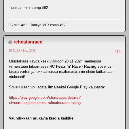
Tuomas mini comp #62
FG mini #62 - Tamiya M07 comp #62
rcheatsnrace
18.11.24 - klo: 20.54
#14
Muistakaas käydä keskiviikkoon 20.11.2024 mennessä
viimeistään lataamassa
RC Heats 'n' Race - Racing
sovellus
kisoja varten ja rekkaamassa mailiosoite, niin ehdin laittamaan
etukoodit!
Sovelluksen voi ladata
ilmaiseksi
Google Play kaupasta:
https://play.google.com/store/apps/details?
id=com.huippeeheroes.rcheatsnrace.racing
Vauhdikkaan mukavia kisoja kaikille!