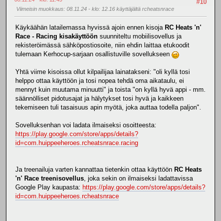
#10
Viimeisin muokkaus
: 08.11.24 - klo: 12.16 käyttäjältä rcheatsnrace
Käykäähän latailemassa hyvissä ajoin ennen kisoja
RC Heats 'n'
Race - Racing kisakäyttöön
suunniteltu mobiilisovellus ja
rekisteröimässä sähköpostiosoite, niin ehdin laittaa etukoodit
tulemaan Kerhocup-sarjaan osallistuville sovellukseen
Yhtä viime kisoissa ollut kilpailijaa lainatakseni: "oli kyllä tosi
helppo ottaa käyttöön ja tosi nopea tehdä oma aikataulu, ei
mennyt kuin muutama minuutti" ja toista "on kyllä hyvä appi - mm.
säännölliset pidotusajat ja hälytykset tosi hyvä ja kaikkeen
tekemiseen tuli tasaisuus apin myötä, joka auttaa todella paljon".
Sovelluksenhan voi ladata ilmaiseksi osoitteesta:
https://play.google.com/store/apps/details?
id=com.huippeeheroes.rcheatsnrace.racing
Ja treenailuja varten kannattaa tietenkin ottaa käyttöön
RC Heats
'n' Race treenisovellus
, joka sekin on ilmaiseksi ladattavissa
Google Play kaupasta:
https://play.google.com/store/apps/details?
id=com.huippeeheroes.rcheatsnrace