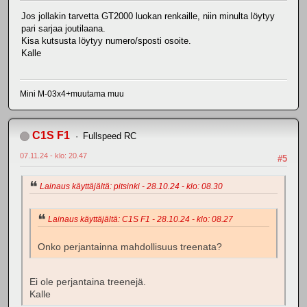
Jos jollakin tarvetta GT2000 luokan renkaille, niin minulta löytyy
pari sarjaa joutilaana.
Kisa kutsusta löytyy numero/sposti osoite.
Kalle
Mini M-03x4+muutama muu
C1S F1
Fullspeed RC
07.11.24 - klo: 20.47
#5
Lainaus käyttäjältä: pitsinki - 28.10.24 - klo: 08.30
Lainaus käyttäjältä: C1S F1 - 28.10.24 - klo: 08.27
Onko perjantainna mahdollisuus treenata?
Ei ole perjantaina treenejä.
Kalle