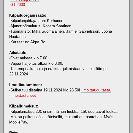
-
GT-2000
Kilpailuorganisaatio:
-Kilpailunjohtaja: Jani Korhonen
-Ajanotto/kuulutus: Konsta Saarinen
-Tuomaristo: Mika Suomalainen, Jamiel Gabrielsson, Joona
Haatanen
-Katsastus: Äkpa Rc
Aikataulu:
-Ovet aukeaa klo 7.00.
-Vapaa harjoitus alkaa klo 8.00.
-Tarkempi aikataulu ja erälistat julkaistaan viimeistään pe
22.11.2024
Ilmoittautuminen:
-Sulkeutuu tiistaina 19.11.2024 klo 23.59!
Ilmoittaudu tästä.
-
Ilmoittautuneet
Kilpailumaksut:
-Kilpailumaksu 20€ ensimmäinen luokka, 15€ seuraavat luokat.
-Maksu paikanpäällä käteisellä, muistathan tasarahan. Myös
MobilePay.
Rata: