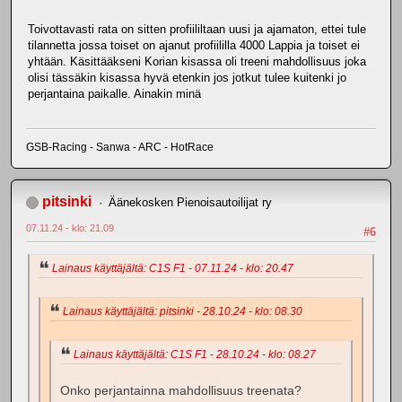
Toivottavasti rata on sitten profiililtaan uusi ja ajamaton, ettei tule
tilannetta jossa toiset on ajanut profiililla 4000 Lappia ja toiset ei
yhtään. Käsittääkseni Korian kisassa oli treeni mahdollisuus joka
olisi tässäkin kisassa hyvä etenkin jos jotkut tulee kuitenki jo
perjantaina paikalle. Ainakin minä
GSB-Racing - Sanwa - ARC - HotRace
pitsinki
Äänekosken Pienoisautoilijat ry
07.11.24 - klo: 21.09
#6
Lainaus käyttäjältä: C1S F1 - 07.11.24 - klo: 20.47
Lainaus käyttäjältä: pitsinki - 28.10.24 - klo: 08.30
Lainaus käyttäjältä: C1S F1 - 28.10.24 - klo: 08.27
Onko perjantainna mahdollisuus treenata?