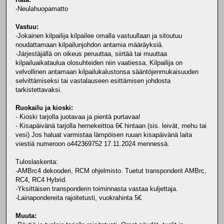
-Neulahuopamatto
Vastuu:
-Jokainen kilpailija kilpailee omalla vastuullaan ja sitoutuu
noudattamaan kilpailunjohdon antamia määräyksiä.
-Järjestäjällä on oikeus peruuttaa, siirtää tai muuttaa
kilpailuaikataulua olosuhteiden niin vaatiessa. Kilpailija on
velvollinen antamaan kilpailukalustonsa sääntöjenmukaisuuden
selvittämiseksi tai vastalauseen esittämisen johdosta
tarkistettavaksi.
Ruokailu ja kioski:
- Kioski tarjolla juotavaa ja pientä purtavaa!
- Kisapäivänä tarjolla hernekeittoa 6€ hintaan (sis. leivät, mehu tai
vesi) Jos haluat varmistaa lämpöisen ruuan kisapäivänä laita
viestiä numeroon o442369752 17.11.2024 mennessä.
Tuloslaskenta:
-AMBrc4 dekooderi, RCM ohjelmisto. Tuetut transponderit AMBrc,
RC4, RC4 Hybrid.
-Yksittäisen transponderin toiminnasta vastaa kuljettaja.
-Lainapondereita rajoitetusti, vuokrahinta 5€
Muuta: