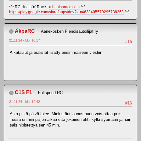
*** RC Heats 'n' Race -
rcheatsnrace.com
***
https://play.google.com/store/apps/dev?id=4633405579295738263
***
ÄkpaRC
Äänekosken Pienoisautoilijat ry
21.11.24 - klo: 10.17
#15
Aikataulut ja erälistat lisätty ensimmäiseen viestiin.
C1S F1
Fullspeed RC
21.11.24 - klo: 12.42
#16
Aika pitkä päivä tulee. Mielestäni lounastauon vois ottaa pois.
Tossa on niin paljon aikaa että jokainen ehtii kyllä syömään ja näin
sais nipistettyä sen 45 min.