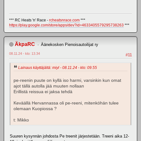
*** RC Heats 'n' Race -
rcheatsnrace.com
***
https://play.google.com/store/apps/dev?id=4633405579295738263
***
ÄkpaRC
Äänekosken Pienoisautoilijat ry
08.11.24 - klo: 13.34
#11
Lainaus käyttäjältä: miyl - 08.11.24 - klo: 09.55
pe-reenin puute on kyllä iso harmi, varsinkin kun omat
ajot tällä autolla jää muuten nollaan
Erillistä reissua ei jaksa tehdä
Keväällä Hervannassa oli pe-reeni, mitenköhän tulee
olemaan Kuopiossa ?
t: Mikko
Suuren kysynnän johdosta Pe treenit järjestetään. Treeni aika 12-