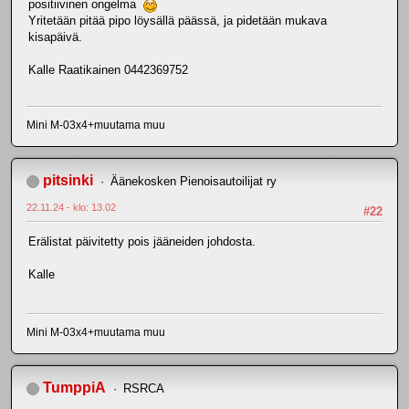
positiivinen ongelma
Yritetään pitää pipo löysällä päässä, ja pidetään mukava
kisapäivä.
Kalle Raatikainen 0442369752
Mini M-03x4+muutama muu
pitsinki
Äänekosken Pienoisautoilijat ry
22.11.24 - klo: 13.02
#22
Erälistat päivitetty pois jääneiden johdosta.
Kalle
Mini M-03x4+muutama muu
TumppiA
RSRCA