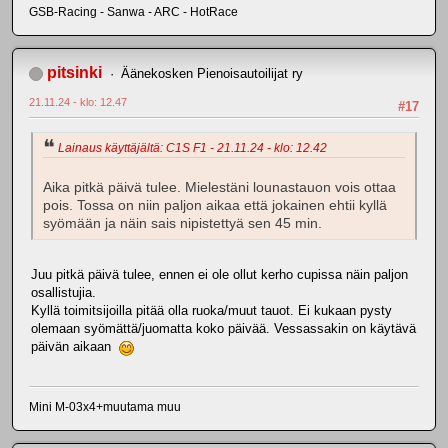
GSB-Racing - Sanwa - ARC - HotRace
pitsinki
Äänekosken Pienoisautoilijat ry
21.11.24 - klo: 12.47
#17
Lainaus käyttäjältä: C1S F1 - 21.11.24 - klo: 12.42
Aika pitkä päivä tulee. Mielestäni lounastauon vois ottaa
pois. Tossa on niin paljon aikaa että jokainen ehtii kyllä
syömään ja näin sais nipistettyä sen 45 min.
Juu pitkä päivä tulee, ennen ei ole ollut kerho cupissa näin paljon
osallistujia.
Kyllä toimitsijoilla pitää olla ruoka/muut tauot. Ei kukaan pysty
olemaan syömättä/juomatta koko päivää. Vessassakin on käytävä
päivän aikaan
Mini M-03x4+muutama muu