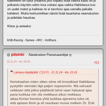
kalenteriin on tullut yhtäkkiä yksi kilpailu lisää vaikka kausi on jo
polkaistu käyntiin.sekin kisa voitaisi ajaa vaikka Hakkilassa kun
on uudet matot ja kaikkee nii ei tarvitsisi ajaa samalla paikalla
kahdesti. Mutta keskustellaan näistä lisää lauantaina naamatusten
ja pidetään hauskaa.
Kiitos ja anteeksi
GSB-Racing - Sanwa - ARC - HotRace
pitsinki
Äänekosken Pienoisautoilijat ry
22.11.24 - klo: 08.39
#21
Lainaus käyttäjältä: C1S F1 - 21.11.24 - klo: 22.41
Kertokaahan miten sitten viime vkl krossikisat Hakkilassa
pystyttiin viemään läpi paljon nopeammin. Mä vahvasti
veikkaan että jotkut päättävät tahot vaan haluavat ajaa
paria luokkaa niin olis meikkaus eikun mekkaus
aikaa.Korian kisoissa yhtä luokkaa ajaneena tulos oli,
että ajetaan 8min ja sit raavitaan munia melkein 2h. Erät