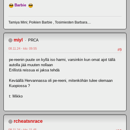
Barbie
Tamiya Mini; Poikien Barbie , Tosimiesten Barbara....
miyl
PRCA
08.11.24 - klo: 09.55
#9
pe-reenin puute on kyllä iso harmi, varsinkin kun omat ajot tällä
autolla jää muuten nollaan
Erillistä reissua ei jaksa tehdä
Keväällä Hervannassa oli pe-reeni, mitenköhän tulee olemaan
Kuopiossa ?
t: Mikko
rcheatsnrace
08.11.24 - klo: 11.45