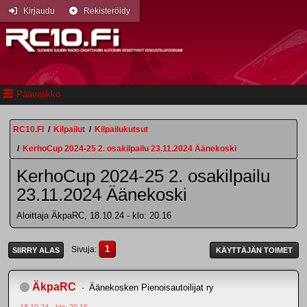
Kirjaudu
Rekisteröidy
Päävalikko
RC10.FI
/
Kilpailut
/
Kilpailukutsut
/
KerhoCup 2024-25 2. osakilpailu 23.11.2024 Äänekoski
KerhoCup 2024-25 2. osakilpailu
23.11.2024 Äänekoski
Aloittaja ÄkpaRC, 18.10.24 - klo: 20.16
1
Sivuja
SIIRRY ALAS
KÄYTTÄJÄN TOIMET
ÄkpaRC
Äänekosken Pienoisautoilijat ry
18.10.24 - klo: 20.16