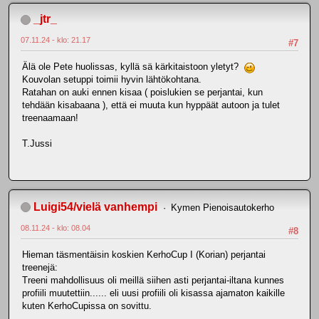
_jtr_
07.11.24 - klo: 21.17
#7
Älä ole Pete huolissas, kyllä sä kärkitaistoon yletyt?
Kouvolan setuppi toimii hyvin lähtökohtana.
Ratahan on auki ennen kisaa ( poislukien se perjantai, kun
tehdään kisabaana ), että ei muuta kun hyppäät autoon ja tulet
treenaamaan!
T.Jussi
Luigi54/vielä vanhempi
Kymen Pienoisautokerho
08.11.24 - klo: 08.04
#8
Hieman täsmentäisin koskien KerhoCup I (Korian) perjantai
treenejä:
Treeni mahdollisuus oli meillä siihen asti perjantai-iltana kunnes
profiili muutettiin...... eli uusi profiili oli kisassa ajamaton kaikille
kuten KerhoCupissa on sovittu.