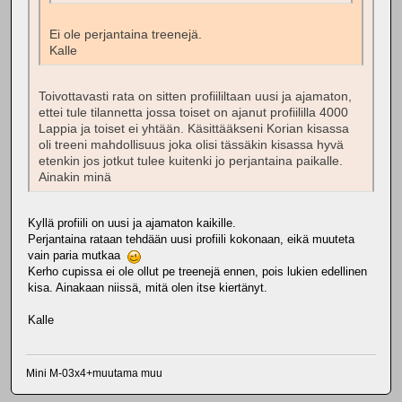
Ei ole perjantaina treenejä.
Kalle
Toivottavasti rata on sitten profiililtaan uusi ja ajamaton,
ettei tule tilannetta jossa toiset on ajanut profiililla 4000
Lappia ja toiset ei yhtään. Käsittääkseni Korian kisassa
oli treeni mahdollisuus joka olisi tässäkin kisassa hyvä
etenkin jos jotkut tulee kuitenki jo perjantaina paikalle.
Ainakin minä
Kyllä profiili on uusi ja ajamaton kaikille.
Perjantaina rataan tehdään uusi profiili kokonaan, eikä muuteta
vain paria mutkaa
Kerho cupissa ei ole ollut pe treenejä ennen, pois lukien edellinen
kisa. Ainakaan niissä, mitä olen itse kiertänyt.
Kalle
Mini M-03x4+muutama muu