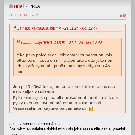
miyl
PRCA
21.11.24 - klo: 13.05
#18
Lainaus käyttäjältä: pitsinki - 21.11.24 - klo: 12.47
Lainaus käyttäjältä: C1S F1 - 21.11.24 - klo: 12.42
Aika pitkä päivä tulee. Mielestäni lounastauon vois
ottaa pois. Tossa on niin paljon aikaa että jokainen
ehtii kyllä syömään ja näin sais nipistettyä sen 45
min.
Juu pitkä päivä tulee, ennen ei ole ollut kerho cupissa
näin paljon osallistujia.
Kyllä toimitsijoilla pitää olla ruoka/muut tauot. Ei kukaan
pysty olemaan syömättä/juomatta koko päivää.
Vessassakin on käytävä päivän aikaan
positiivinen ongelma sinänsä.
Jos ryhmien väleistä tinkisi minuutin jokaisessa niin päivä lyhenisi
tunnilla.