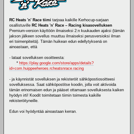
RC Heats 'n' Race tiimi
tarjoaa kaikille Kerhocup-sarjaan
osallistuville
RC Heats 'n' Race – Racing kisasovelluksen
Premium-version käyttöön ilmaiseksi 2:n kuukauden ajaksi (tämän
jakson jälkeen sovellus muuttuu ilmaiseksi perusversioksi ilman
eri toimenpiteitä). Tämän huikean edun edellytyksenä on
ainoastaan, että
- lataat sovelluksen osoitteesta:
*
https://play.google.com/store/apps/details?
id=com.huippeeheroes.rcheatsnrace.racing
- ja käynnistät sovelluksen ja rekisteröit sähköpostiosoitteesi
sovelluksessa. Saat sähköpostitse koodin, jolla voit aktivoida
tämän erinomaisen edun ja pääset ottamaan sovelluksesta kaiken
hyödyn irti! Koodit toimitetaan tiimin toimesta kaikille
rekisteröityneille.
Edun voi hyödyntää ainoastaan kerran.