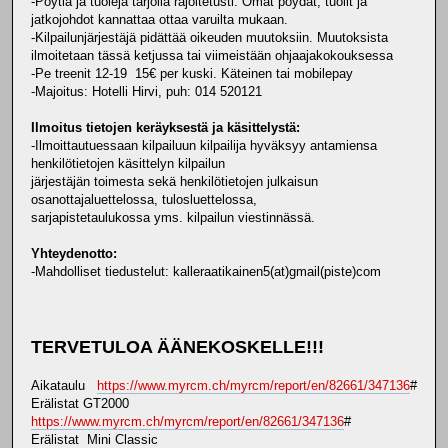
-Pöytiä ja tuoleja tarjolla rajoitetusti. Omat pöydät, tuolit ja
jatkojohdot kannattaa ottaa varuilta mukaan.
-Kilpailunjärjestäjä pidättää oikeuden muutoksiin. Muutoksista
ilmoitetaan tässä ketjussa tai viimeistään ohjaajakokouksessa
-Pe treenit 12-19 15€ per kuski. Käteinen tai mobilepay
-Majoitus: Hotelli Hirvi, puh: 014 520121
Ilmoitus tietojen keräyksestä ja käsittelystä:
-Ilmoittautuessaan kilpailuun kilpailija hyväksyy antamiensa
henkilötietojen käsittelyn kilpailun
järjestäjän toimesta sekä henkilötietojen julkaisun
osanottajaluettelossa, tulosluettelossa,
sarjapistetaulukossa yms. kilpailun viestinnässä.
Yhteydenotto:
-Mahdolliset tiedustelut: kalleraatikainen5(at)gmail(piste)com
TERVETULOA ÄÄNEKOSKELLE!!!
Aikataulu
https://www.myrcm.ch/myrcm/report/en/82661/347136
#
Erälistat GT2000
https://www.myrcm.ch/myrcm/report/en/82661/347136
#
Erälistat Mini Classic