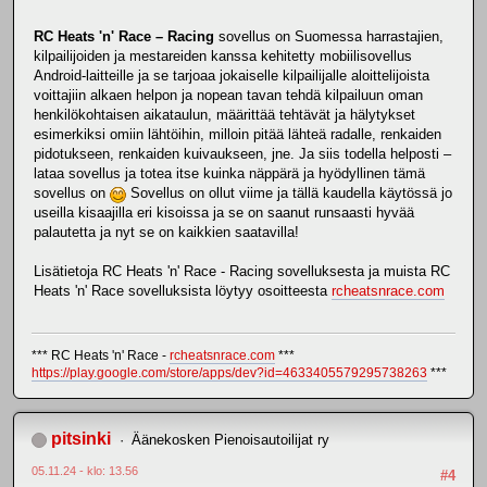
RC Heats 'n' Race – Racing
sovellus on Suomessa harrastajien,
kilpailijoiden ja mestareiden kanssa kehitetty mobiilisovellus
Android-laitteille ja se tarjoaa jokaiselle kilpailijalle aloittelijoista
voittajiin alkaen helpon ja nopean tavan tehdä kilpailuun oman
henkilökohtaisen aikataulun, määrittää tehtävät ja hälytykset
esimerkiksi omiin lähtöihin, milloin pitää lähteä radalle, renkaiden
pidotukseen, renkaiden kuivaukseen, jne. Ja siis todella helposti –
lataa sovellus ja totea itse kuinka näppärä ja hyödyllinen tämä
sovellus on
Sovellus on ollut viime ja tällä kaudella käytössä jo
useilla kisaajilla eri kisoissa ja se on saanut runsaasti hyvää
palautetta ja nyt se on kaikkien saatavilla!
Lisätietoja RC Heats 'n' Race - Racing sovelluksesta ja muista RC
Heats 'n' Race sovelluksista löytyy osoitteesta
rcheatsnrace.com
*** RC Heats 'n' Race -
rcheatsnrace.com
***
https://play.google.com/store/apps/dev?id=4633405579295738263
***
pitsinki
Äänekosken Pienoisautoilijat ry
05.11.24 - klo: 13.56
#4