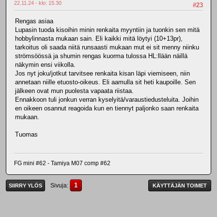
22.11.24 - klo: 15.30
#23
Rengas asiaa
Lupasin tuoda kisoihin minin renkaita myyntiin ja tuonkin sen mitä
hobbylinnasta mukaan sain. Eli kaikki mitä löytyi (10+13pr),
tarkoitus oli saada niitä runsaasti mukaan mut ei sit menny niinku
strömsöössä ja shumin rengas kuorma tulossa HL:llään näillä
näkymin ensi viikolla.
Jos nyt joku/jotkut tarvitsee renkaita kisan läpi viemiseen, niin
annetaan niille etuosto-oikeus. Eli aamulla sit heti kaupoille. Sen
jälkeen ovat mun puolesta vapaata riistaa.
Ennakkoon tuli jonkun verran kyselyitä/varaustiedusteluita. Joihin
en oikeen osannut reagoida kun en tiennyt paljonko saan renkaita
mukaan.
Tuomas
FG mini #62 - Tamiya M07 comp #62
1
Sivuja
SIIRRY YLÖS
KÄYTTÄJÄN TOIMET