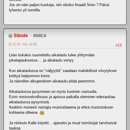
Jos on näin paljon kuskeja, niin olisiko finaalit 5min ? Päivä
lyhenisi yli tunnilla.
Stinde
RSRCA
21.11.24 - klo: 22.05
#19
Liian tiukaksi suunniteltu aikataulu tulee ylittymään
jokatapauksessa ... ja aikataulu venyy
Kun aikataulussa on "väljyyttä" saadaan mahdolliset viivytykset
kirittyä helpommin kiinni.
Ja näinollen alkuperäinen aikataulu pitää paremmin.
Aikataulussa pysyminen on myös kuskien vastuulla.
Esim nostovelvollisuus ja ajoissa paikalla oleminen edesauttaa
aikataulussa pysymistä.
Itsekkin monesti nostajia muistuttaeena ja ehkä muistutuksen
kohteena olleena
Ja niinkuin Kalle kirjoitti... ajanotto ja muut toimitsijat tarvitsevat
taukoa