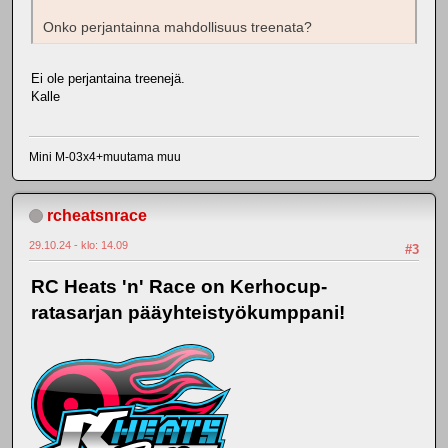
Onko perjantainna mahdollisuus treenata?
Ei ole perjantaina treenejä.
Kalle
Mini M-03x4+muutama muu
rcheatsnrace
29.10.24 - klo: 14.09
#3
RC Heats 'n' Race on Kerhocup-
ratasarjan pääyhteistyökumppani!