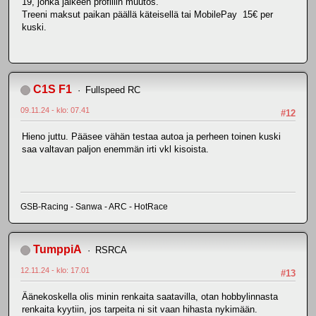
19, jonka jälkeen profiilin muutos.
Treeni maksut paikan päällä käteisellä tai MobilePay 15€ per
kuski.
C1S F1
Fullspeed RC
09.11.24 - klo: 07.41
#12
Hieno juttu. Pääsee vähän testaa autoa ja perheen toinen kuski
saa valtavan paljon enemmän irti vkl kisoista.
GSB-Racing - Sanwa - ARC - HotRace
TumppiA
RSRCA
12.11.24 - klo: 17.01
#13
Äänekoskella olis minin renkaita saatavilla, otan hobbylinnasta
renkaita kyytiin, jos tarpeita ni sit vaan hihasta nykimään.