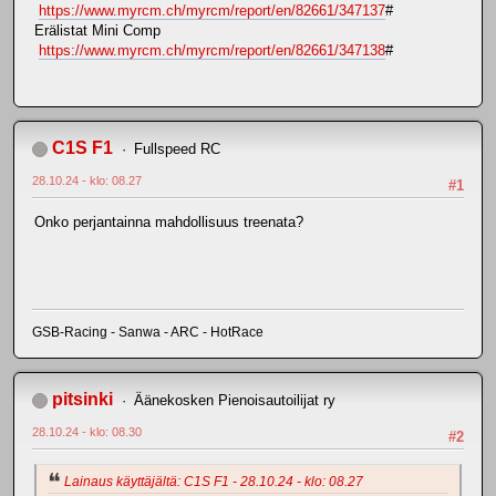
https://www.myrcm.ch/myrcm/report/en/82661/347137
#
Erälistat Mini Comp
https://www.myrcm.ch/myrcm/report/en/82661/347138
#
C1S F1
Fullspeed RC
28.10.24 - klo: 08.27
#1
Onko perjantainna mahdollisuus treenata?
GSB-Racing - Sanwa - ARC - HotRace
pitsinki
Äänekosken Pienoisautoilijat ry
28.10.24 - klo: 08.30
#2
Lainaus käyttäjältä: C1S F1 - 28.10.24 - klo: 08.27