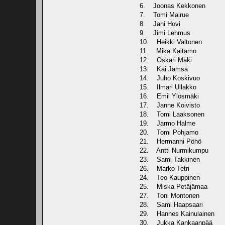
6. Joonas Kekkonen
7. Tomi Mairue
8. Jani Hovi
9. Jimi Lehmus
10. Heikki Valtonen
11. Mika Kaitamo
12. Oskari Mäki
13. Kai Jämsä
14. Juho Koskivuo
15. Ilmari Ullakko
16. Emil Ylösmäki
17. Janne Koivisto
18. Tomi Laaksonen
19. Jarmo Halme
20. Tomi Pohjamo
21. Hermanni Pöhö
22. Antti Nurmikumpu
23. Sami Takkinen
26. Marko Tetri
24. Teo Kauppinen
25. Miska Petäjämaa
27. Toni Montonen
28. Sami Haapsaari
29. Hannes Kainulainen
30. Jukka Kankaanpää