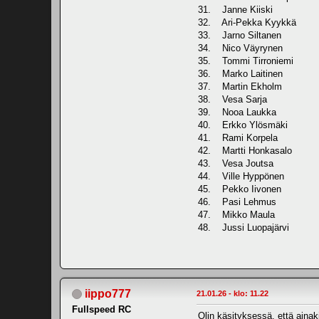
31. Janne Kiiski
32. Ari-Pekka Kyykkä
33. Jarno Siltanen
34. Nico Väyrynen
35. Tommi Tirroniemi
36. Marko Laitinen
37. Martin Ekholm
38. Vesa Sarja
39. Nooa Laukka
40. Erkko Ylösmäki
41. Rami Korpela
42. Martti Honkasalo
43. Vesa Joutsa
44. Ville Hyppönen
45. Pekko Iivonen
46. Pasi Lehmus
47. Mikko Maula
48. Jussi Luopajärvi
iippo777
21.01.26 - klo: 11.22
Fullspeed RC
Olin käsityksessä, että ainak