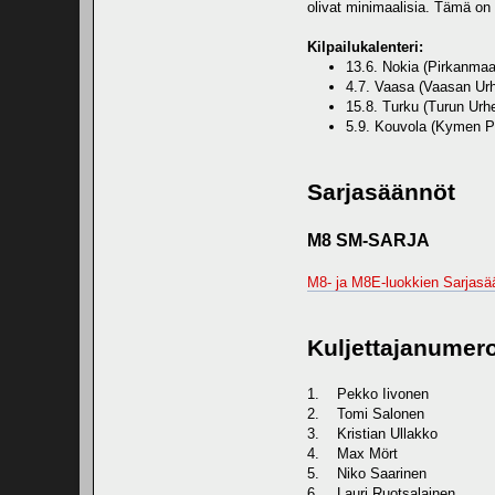
olivat minimaalisia. Tämä on
Kilpailukalenteri:
13.6. Nokia (Pirkanmaan
4.7. Vaasa (Vaasan Urhe
15.8. Turku (Turun Urhei
5.9. Kouvola (Kymen P
Sarjasäännöt
M8 SM-SARJA
M8- ja M8E-luokkien Sarjasä
Kuljettajanumer
1. Pekko Iivonen
2. Tomi Salonen
3. Kristian Ullakko
4. Max Mört
5. Niko Saarinen
6. Lauri Ruotsalainen