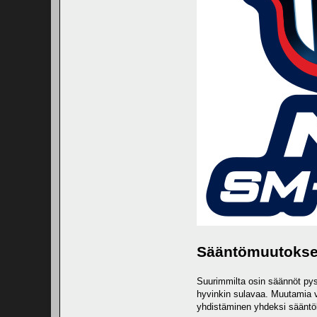
Sääntömuutokset
Suurimmilta osin säännöt pysy
hyvinkin sulavaa. Muutamia vi
yhdistäminen yhdeksi sääntök