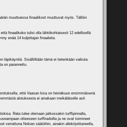
määrän muuttuessa finaalikoot muuttuvat myös. Tällöin
tä finaalikoko tulisi olla lähtökohtaisesti 12 edellisellä
nny enää 14 kuljettajan finaaleita.
 läpikäyntiä. Sisällöltään tämä ei tietenkään vaikuta
ta on parannettu.
ä erotuksella, että Vaasan kisa on heinäkuun ensimmäisenä
emmästä alotuksesta ei ainakaan meikäläiselle asti
kisa. Rata tulee olemaan jatkossakin turffipinnalla,
 useampaan otteeseen turffiradoilla ja ne ovat toimineet
et verrattuna Nokian säätöihin, ainakin allekirjoittaneella,