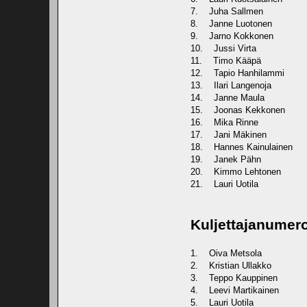
7. Juha Sallmen
8. Janne Luotonen
9. Jarno Kokkonen
10. Jussi Virta
11. Timo Kääpä
12. Tapio Hanhilammi
13. Ilari Langenoja
14. Janne Maula
15. Joonas Kekkonen
16. Mika Rinne
17. Jani Mäkinen
18. Hannes Kainulainen
19. Janek Pähn
20. Kimmo Lehtonen
21. Lauri Uotila
Kuljettajanumer
1. Oiva Metsola
2. Kristian Ullakko
3. Teppo Kauppinen
4. Leevi Martikainen
5. Lauri Uotila