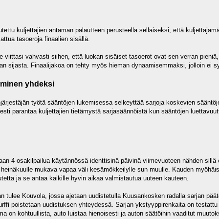
ttu kuljettajien antaman palautteen perusteella sellaiseksi, että kuljettaja
tua tasoeroja finaalien sisällä.
iittasi vahvasti siihen, että luokan sisäiset tasoerot ovat sen verran pieniä, et
jan sijasta. Finaalijakoa on tehty myös hieman dynaamisemmaksi, jolloin ei sy
äminen yhdeksi
ärjestäjän työtä sääntöjen lukemisessa selkeyttää sarjoja koskevien sääntöjen
sesti parantaa kuljettajien tietämystä sarjasäännöistä kun sääntöjen luettavuut
aan 4 osakilpailua käytännössä identtisinä päivinä viimevuoteen nähden sill
s heinäkuulle mukava vapaa väli kesämökkeilylle sun muulle. Kauden myöhäis
utetta ja se antaa kaikille hyvin aikaa valmistautua uuteen kauteen.
tulee Kouvola, jossa ajetaan uudistetulla Kuusankosken radalla sarjan päätös
urffi poistetaan uudistuksen yhteydessä. Sarjan ykstyyppirenkaita on testattu
ma on kohtuullista, auto luistaa hienoisesti ja auton säätöihin vaaditut muutoks