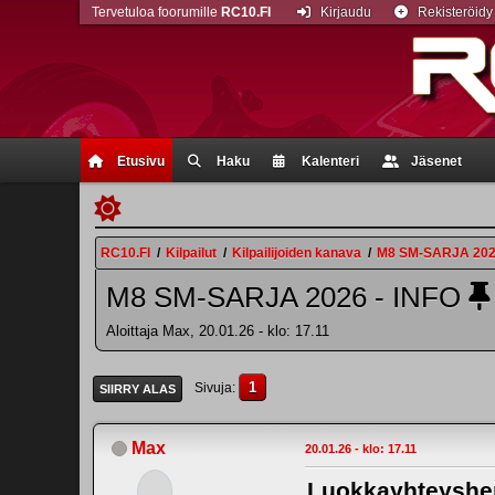
Tervetuloa foorumille
RC10.FI
Kirjaudu
Rekisteröidy
Etusivu
Haku
Kalenteri
Jäsenet
RC10.FI
/
Kilpailut
/
Kilpailijoiden kanava
/
M8 SM-SARJA 2026
M8 SM-SARJA 2026 - INFO
Aloittaja Max, 20.01.26 - klo: 17.11
1
Sivuja
SIIRRY ALAS
Max
20.01.26 - klo: 17.11
Luokkayhteyshen