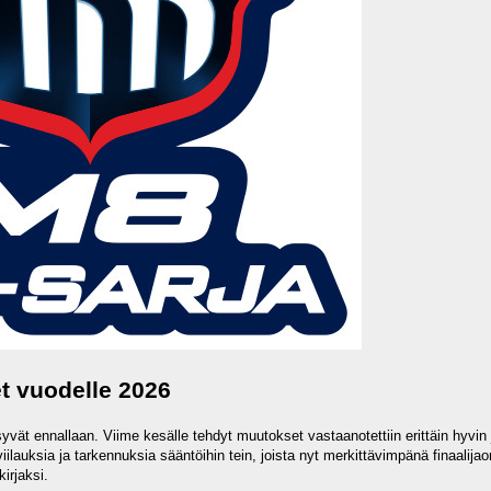
 vuodelle 2026
vät ennallaan. Viime kesälle tehdyt muutokset vastaanotettiin erittäin hyvin 
ilauksia ja tarkennuksia sääntöihin tein, joista nyt merkittävimpänä finaali
irjaksi.