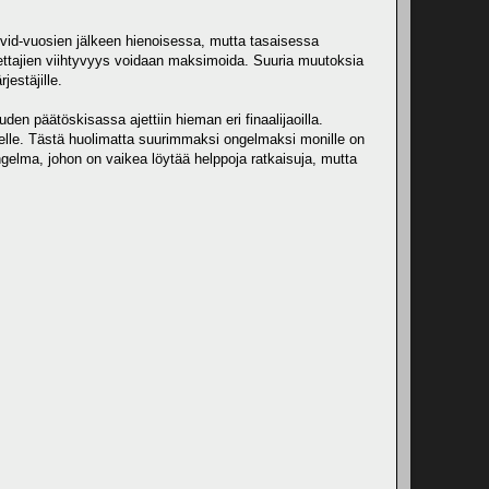
ovid-vuosien jälkeen hienoisessa, mutta tasaisessa
ljettajien viihtyvyys voidaan maksimoida. Suuria muutoksia
jestäjille.
den päätöskisassa ajettiin hieman eri finaalijaoilla.
udelle. Tästä huolimatta suurimmaksi ongelmaksi monille on
elma, johon on vaikea löytää helppoja ratkaisuja, mutta