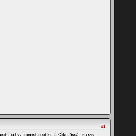
#1
ositut ja hyvin onnistuneet kisat. Oliko tässä joku syy,