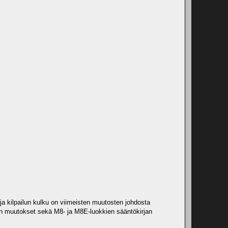
ja kilpailun kulku on viimeisten muutosten johdosta
jaon muutokset sekä M8- ja M8E-luokkien sääntökirjan