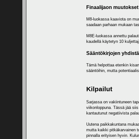
Finaalijaon muutokset
M8-luokassa kaaviota on muute
saadaan parhaan mukaan tasat
M8E-luokassa annettu palaute v
kaudellä käytetyn 10 kuljetta
Sääntökirjojen yhdist
Tämä helpottaa etenkin kisanj
sääntöihin, mutta potentiaali
Kilpailut
Sarjassa on vakiintuneen tap
viikonloppuna. Tässä jää sii
kantautunut negatiivista pala
Uutena paikkakuntana mukaan 
mutta kaikki pitkäkarvainen t
pinnalla erityisen hyvin. Kulu