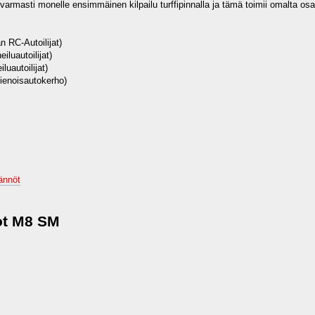
 varmasti monelle ensimmäinen kilpailu turffipinnalla ja tämä toimii omalta
 RC-Autoilijat)
iluautoilijat)
luautoilijat)
ienoisautokerho)
ännöt
ot M8 SM