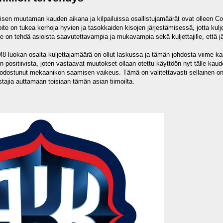
llisen muutaman kauden aikana ja kilpailuissa osallistujamäärät ovat olleen C
ite on tukea kerhoja hyvien ja tasokkaiden kisojen järjestämisessä, jotta ku
e on tehdä asioista saavutettavampia ja mukavampia sekä kuljettajille, että jär
 M8-luokan osalta kuljettajamäärä on ollut laskussa ja tämän johdosta viime kau
in positiivista, joten vastaavat muutokset ollaan otettu käyttöön nyt tälle ka
odostunut mekaanikon saamisen vaikeus. Tämä on valitettavasti sellainen ong
tajia auttamaan toisiaan tämän asian tiimoilta.