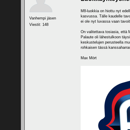
M8-luokkia on hiottu nyt ede
kasvussa. Tälle kaudelle tavo
Vanhempi jäsen
ei ole nyt luvassa vaan tavoit
Viestit: 148
On valitettava tosiasia, että
Palaute oli lähestulkoon täys
keskustelujen perusteella mu
rohkaisen tässä kanssaharras
Max Mört