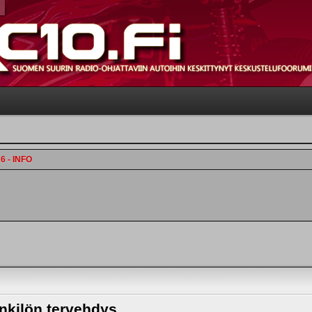
 - INFO
kilön tervehdys