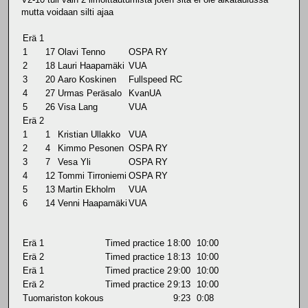
mutta voidaan silti ajaa
Erä 1
1
17
Olavi Tenno
OSPA RY
2
18
Lauri Haapamäki
VUA
3
20
Aaro Koskinen
Fullspeed RC
4
27
Urmas Peräsalo
KvanUA
5
26
Visa Lang
VUA
Erä 2
1
1
Kristian Ullakko
VUA
2
4
Kimmo Pesonen
OSPA RY
3
7
Vesa Yli
OSPA RY
4
12
Tommi Tirroniemi
OSPA RY
5
13
Martin Ekholm
VUA
6
14
Venni Haapamäki
VUA
Erä 1
Timed practice 1
8:00
10:00
Erä 2
Timed practice 1
8:13
10:00
Erä 1
Timed practice 2
9:00
10:00
Erä 2
Timed practice 2
9:13
10:00
Tuomariston kokous
9:23
0:08