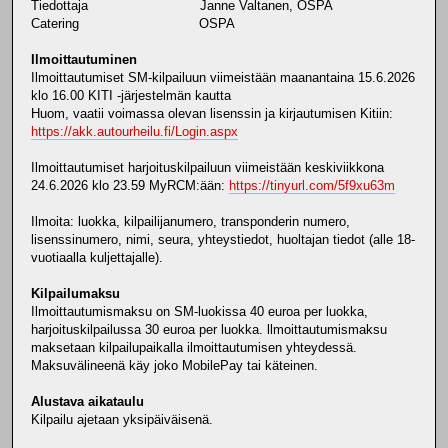
Tiedottaja Janne Valtanen, OSPA
Catering OSPA
Ilmoittautuminen
Ilmoittautumiset SM-kilpailuun viimeistään maanantaina 15.6.2026
klo 16.00 KITI -järjestelmän kautta
Huom, vaatii voimassa olevan lisenssin ja kirjautumisen Kitiin:
https://akk.autourheilu.fi/Login.aspx
Ilmoittautumiset harjoituskilpailuun viimeistään keskiviikkona
24.6.2026 klo 23.59 MyRCM:ään:
https://tinyurl.com/5f9xu63m
Ilmoita: luokka, kilpailijanumero, transponderin numero,
lisenssinumero, nimi, seura, yhteystiedot, huoltajan tiedot (alle 18-
vuotiaalla kuljettajalle).
Kilpailumaksu
Ilmoittautumismaksu on SM-luokissa 40 euroa per luokka,
harjoituskilpailussa 30 euroa per luokka. llmoittautumismaksu
maksetaan kilpailupaikalla ilmoittautumisen yhteydessä.
Maksuvälineenä käy joko MobilePay tai käteinen.
Alustava aikataulu
Kilpailu ajetaan yksipäiväisenä.