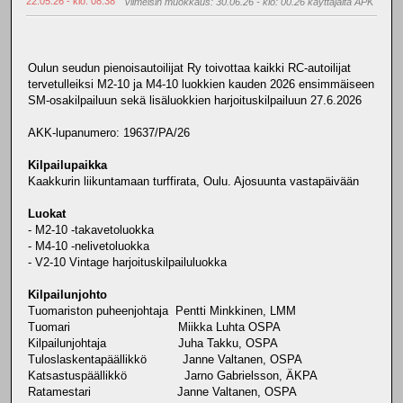
22.05.26 - klo: 08.38
Viimeisin muokkaus
: 30.06.26 - klo: 00.26 käyttäjältä APK
Oulun seudun pienoisautoilijat Ry toivottaa kaikki RC-autoilijat
tervetulleiksi M2-10 ja M4-10 luokkien kauden 2026 ensimmäiseen
SM-osakilpailuun sekä lisäluokkien harjoituskilpailuun 27.6.2026
AKK-lupanumero: 19637/PA/26
Kilpailupaikka
Kaakkurin liikuntamaan turffirata, Oulu. Ajosuunta vastapäivään
Luokat
- M2-10 -takavetoluokka
- M4-10 -nelivetoluokka
- V2-10 Vintage harjoituskilpailuluokka
Kilpailunjohto
Tuomariston puheenjohtaja Pentti Minkkinen, LMM
Tuomari Miikka Luhta OSPA
Kilpailunjohtaja Juha Takku, OSPA
Tuloslaskentapäällikkö Janne Valtanen, OSPA
Katsastuspäällikkö Jarno Gabrielsson, ÄKPA
Ratamestari Janne Valtanen, OSPA