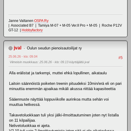
Janne Valtanen
OSPA Ry
| Associated B7 | Tamiya M-07 + M-05 Ver.II Pro + M-05 | Roche P12V
GT-12 |
Hobbyfactory
jval
Oulun seudun pienoisautoilijat ry
25.06.26 - klo: 09.04
#5
Viimeisin muokkaus
: 25.06.26 - klo: 09.13 käyttäjältä jval
Alla erälistat ja tarkempi, muttei ehkä lopullinen, aikataulu
Laitoin säännöistä poiketen treenin pituudeksi 10min/erä eli on pari
minuuttia enemmän ajoaikaa mikäli akussa riittää kapasiteettia
Sääennuste näyttää loppuviikolle aurinkoa mutta sehän voi
muuttua hetkessä.
Takavetoluokkaan tuli yksi jälki-ilmoittautuminen joten nyt listalla
on 11 kilpailijaa.
Nelivetoluokkaa ei ajeta.
V2-10 tuli vain 2 ilmoittautumista joten sitä ei ole aikataulussa