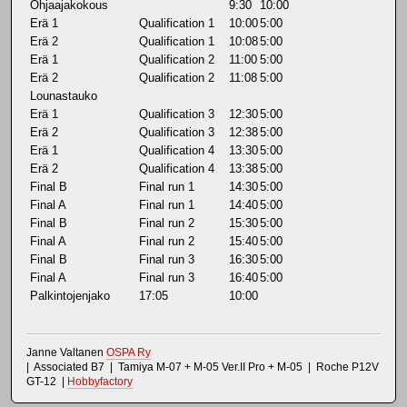
Ohjaajakokous
9:30
10:00
Erä 1
Qualification 1
10:00
5:00
Erä 2
Qualification 1
10:08
5:00
Erä 1
Qualification 2
11:00
5:00
Erä 2
Qualification 2
11:08
5:00
Lounastauko
Erä 1
Qualification 3
12:30
5:00
Erä 2
Qualification 3
12:38
5:00
Erä 1
Qualification 4
13:30
5:00
Erä 2
Qualification 4
13:38
5:00
Final B
Final run 1
14:30
5:00
Final A
Final run 1
14:40
5:00
Final B
Final run 2
15:30
5:00
Final A
Final run 2
15:40
5:00
Final B
Final run 3
16:30
5:00
Final A
Final run 3
16:40
5:00
Palkintojenjako
17:05
10:00
Janne Valtanen
OSPA Ry
| Associated B7 | Tamiya M-07 + M-05 Ver.II Pro + M-05 | Roche P12V
GT-12 |
Hobbyfactory