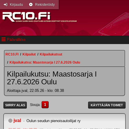
Kirjaudu
Rekisteröidy
Päävalikko
RC10.FI
/
Kilpailut
/
Kilpailukutsut
/
Kilpailukutsu: Maastosarja I 27.6.2026 Oulu
Kilpailukutsu: Maastosarja I
27.6.2026 Oulu
Aloittaja jval, 22.05.26 - klo: 08.38
1
Sivuja
SIIRRY ALAS
KÄYTTÄJÄN TOIMET
jval
Oulun seudun pienoisautoilijat ry