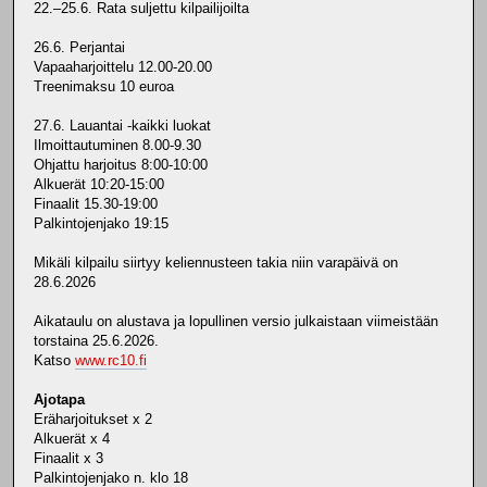
22.–25.6. Rata suljettu kilpailijoilta
26.6. Perjantai
Vapaaharjoittelu 12.00-20.00
Treenimaksu 10 euroa
27.6. Lauantai -kaikki luokat
Ilmoittautuminen 8.00-9.30
Ohjattu harjoitus 8:00-10:00
Alkuerät 10:20-15:00
Finaalit 15.30-19:00
Palkintojenjako 19:15
Mikäli kilpailu siirtyy keliennusteen takia niin varapäivä on
28.6.2026
Aikataulu on alustava ja lopullinen versio julkaistaan viimeistään
torstaina 25.6.2026.
Katso
www.rc10.fi
Ajotapa
Eräharjoitukset x 2
Alkuerät x 4
Finaalit x 3
Palkintojenjako n. klo 18