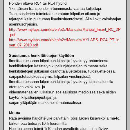
Ponderi oltava RC4 tai RC4 hybridi
Yksittäisen transponderin toiminnasta vastaa kuljettaja.
Transponderien toimintaa seurataan kilpailun aikana ja
rajatapauksiin puututaan ilmoitusluontoisesti. Alla linkit valmistajan
asennusohjeisiin.
http://www.mylaps.com/kb/en/b2c/Manuals/Manual_Insert_RC_DP
.pdf
http://www.mylaps.com/kb/en/b2c/Manuals/MYLAPS_RC4_PT_in
sert_07_2010.pdf
Suostumus henkilötietojen käyttöön
Ilmoittautuessaan kilpailuun kilpailija hyväksyy antamiensa
henkilötietojen käsittelyn kilpailunjärjestäjän toimesta sekä
henkilötietojen julkaisun osanottajaluettelossa, tulosluettelossa,
sarjapistetaulukossa yms. kilpailun viestinnässä.
Ilmoittautuessaan kilpailuun kilpailija hyväksyy kilpailualueella
otettujen valokuva- ja
videomateriaalien julkaisun sosiaalisissa medioissa sekä niiden
käytön kilpailunjärjestäjän ja
sarjan ylläpitäjän markkinointimateriaalissa.
Muuta
Rata avoinna harjoittelulle päivittäin, pois lukien kisaviikolla ma-to,
tarkempaa tietoa rc10.fi-foorumilta.
Huoltoalueena toimii 1/10-radan asvaltoitu alue, jolta löytyy