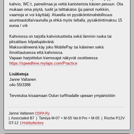
kahvio, WC:t, paineilmaa ja vettä kanisterista käsien pesuun. Ota
mukaan oma pöytä, tuolit ja telttakatos (ja painot nurkkiin,
vaarnoja ei voi käyttää). Alueella on pysäköintimahdollisuus
asuntoautolla/vaunulla ja ehkä myös teltalla, pysäköintimaksu 15
euroa / vrk
Kahviossa on tarjolla kahviotuotteita sekä lämmin ruoka tai
pitsatilaus kilpailupäivänä.
Maksuvälineenä käy joko MobilePay tai käteinen sekä
ilmoittautuessa että kahviossa.
Vapaan harjoittelun kierrosajat näkyvät osoitteessa
https://speedhive.mylaps.com/Practice
Lisätietoja
Janne Valtanen
o4o 55I3388
Tervetuloa kisaamaan Oulun turffiradalle upeaan ympäristöön
Janne Valtanen
OSPA Ry
| Associated B7 | Tamiya M-07 + M-05 Ver.II Pro + M-05 | Roche P12V
GT-12 |
Hobbyfactory