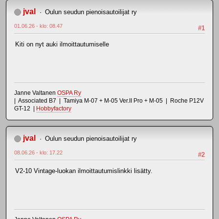
jval
Oulun seudun pienoisautoilijat ry
01.06.26 - klo: 08.47
#1
Kiti on nyt auki ilmoittautumiselle
Janne Valtanen
OSPA Ry
| Associated B7 | Tamiya M-07 + M-05 Ver.II Pro + M-05 | Roche P12V
GT-12 |
Hobbyfactory
jval
Oulun seudun pienoisautoilijat ry
08.06.26 - klo: 17.22
#2
V2-10 Vintage-luokan ilmoittautumislinkki lisätty.