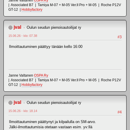
Janne Valtanen
OSPA Ry
| Associated B7 | Tamiya M-07 + M-05 Ver.II Pro + M-05 | Roche P12V
GT-12 |
Hobbyfactory
jval
Oulun seudun pienoisautoilijat ry
15.06.26 - klo: 07.38
#3
Ilmoittautuminen päättyy tänään kello 16:00
Janne Valtanen
OSPA Ry
| Associated B7 | Tamiya M-07 + M-05 Ver.II Pro + M-05 | Roche P12V
GT-12 |
Hobbyfactory
jval
Oulun seudun pienoisautoilijat ry
15.06.26 - klo: 18.14
#4
Ilmoittautuminen päättynyt ja kilpailulla on SM-arvo.
Jälki-ilmottautumisia otetaan vastaan esim. yv:llä