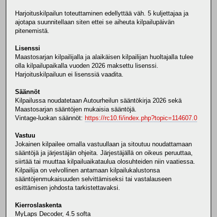
Harjoituskilpailun toteuttaminen edellyttää väh. 5 kuljettajaa ja
ajotapa suunnitellaan siten ettei se aiheuta kilpailupäivän
pitenemistä.
Lisenssi
Maastosarjan kilpailijalla ja alaikäisen kilpailijan huoltajalla tulee
olla kilpailupaikalla vuoden 2026 maksettu lisenssi.
Harjoituskilpailuun ei lisenssiä vaadita.
Säännöt
Kilpailussa noudatetaan Autourheilun sääntökirja 2026 sekä
Maastosarjan sääntöjen mukaisia sääntöjä.
Vintage-luokan säännöt:
https://rc10.fi/index.php?topic=114607.0
Vastuu
Jokainen kilpailee omalla vastuullaan ja sitoutuu noudattamaan
sääntöjä ja järjestäjän ohjeita. Järjestäjällä on oikeus peruuttaa,
siirtää tai muuttaa kilpailuaikataulua olosuhteiden niin vaatiessa.
Kilpailija on velvollinen antamaan kilpailukalustonsa
sääntöjenmukaisuuden selvittämiseksi tai vastalauseen
esittämisen johdosta tarkistettavaksi.
Kierroslaskenta
MyLaps Decoder, 4.5 softa