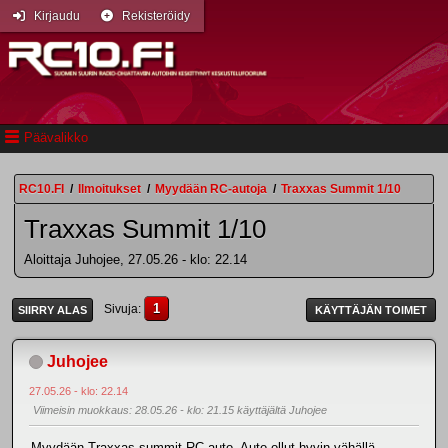
Kirjaudu
Rekisteröidy
Päävalikko
RC10.FI
/
Ilmoitukset
/
Myydään RC-autoja
/
Traxxas Summit 1/10
Traxxas Summit 1/10
Aloittaja Juhojee, 27.05.26 - klo: 22.14
1
Sivuja
SIIRRY ALAS
KÄYTTÄJÄN TOIMET
Juhojee
27.05.26 - klo: 22.14
Viimeisin muokkaus
: 28.05.26 - klo: 21.15 käyttäjältä Juhojee
Myydään Traxxas summit RC auto. Auto ollut hyvin vähällä