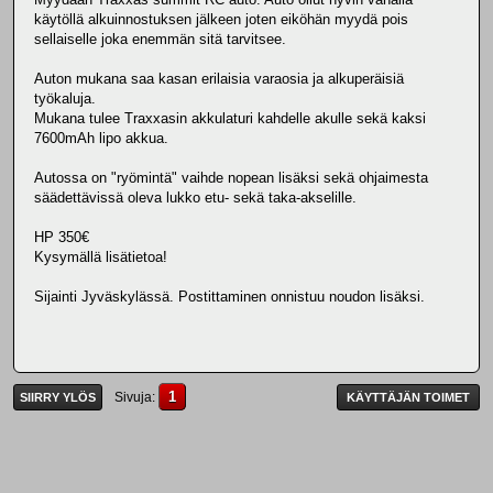
käytöllä alkuinnostuksen jälkeen joten eiköhän myydä pois
sellaiselle joka enemmän sitä tarvitsee.
Auton mukana saa kasan erilaisia varaosia ja alkuperäisiä
työkaluja.
Mukana tulee Traxxasin akkulaturi kahdelle akulle sekä kaksi
7600mAh lipo akkua.
Autossa on "ryömintä" vaihde nopean lisäksi sekä ohjaimesta
säädettävissä oleva lukko etu- sekä taka-akselille.
HP 350€
Kysymällä lisätietoa!
Sijainti Jyväskylässä. Postittaminen onnistuu noudon lisäksi.
1
Sivuja
SIIRRY YLÖS
KÄYTTÄJÄN TOIMET