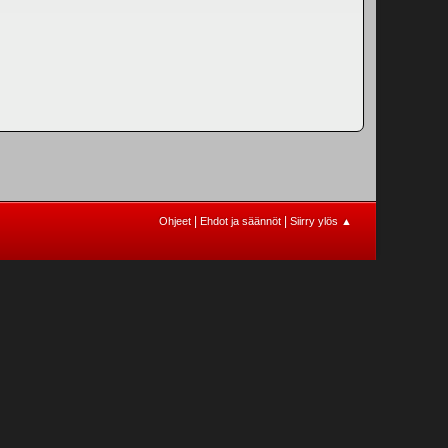
|
|
Ohjeet
Ehdot ja säännöt
Siirry ylös ▲