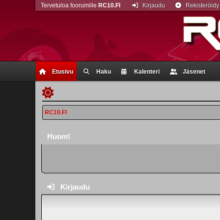
Tervetuloa foorumille
RC10.FI
Kirjaudu
Rekisteröidy
Etusivu
Haku
Kalenteri
Jäsenet
RC10.FI
Huom!
Kirjaudu