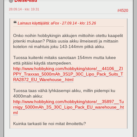
Diese-listi
28.09.14 - klo: 19.31
#4520
Lainaus käyttäjältä: aFox - 27.09.14 - klo: 15.26
Onko noihin hobbykingin akkujen mittoihin otettu kaapelit
jotenki mukaan? Pitäis uusia akku ilmeisesti ja mittasin
kotelon nii mahtuis joku 143-144mm pitkä akku.
Tuossa kuitenki mitaks sanotaan 154mm mutta lukee
että pitäisi käydä stampedeen.
http://www.hobbyking.com/hobbyking/store/__44106__ZI
PPY_Traxxas_5000mAh_3S1P_30C_Lipo_Pack_Suits_T
RA2872_EU_Warehouse_.html
Tuossa taas vähä lyhkäsempi akku, millin pidempi ku
4000mah akku:
http://www.hobbyking.com/hobbyking/store/__35897__Tu
rnigy_5000mAh_3S_30C_Lipo_Pack_EU_warehouse_.ht
ml
Kuinka tarkasti lie noi mitat ilmoitettu?