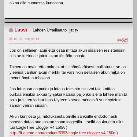
alkaa olla huonossa kunnossa.
Lassi
Lahden Urheiluautoilijat ry
06.10.14 - klo: 09.14
#4525
Jos on sellanen laturi että osaa mitata akun sisäisen resistanssin
niin se kertonee jotain akun iästä/kunnosta.
Toinen on myös että onko akut silmämääräisesti pullistunut se on
yleensä vanhan akun merkki tai varsinkin sellaisen akun mikä on
menettänyt jo tehojaan.
Jos laturissa on purku ja lataus toiminto niin voi toki koittaa
purkaa ensiksi akkua tyhjäksi katsoa paljonko sieltä lähtee mah:ta
pois ja sitten ladata taas täyteen katsoa meneekö suurinpiirtein
saman verran sisään.
Akun kunnosta ja mitotuksesta omille sähköille ehdottomasti
parasta dataa saa jonkun tason loggerilla. Itsellä on 4vuotta ollut
tuo EagleTree Elogger v4 150A (
http://fi.eurorc.com/product/6393/eagle-tree-elogger-v4-150a
).