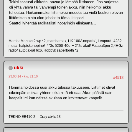
Tekisi taatusti oikkarin, savua ja lämpöä liittimeen. Jos sarjassa
oli yhtä vahva tai vahvempi toinen akku, niin heikompi akku
tuhoutuu. Heikoimmaksi liittimeksi muodostuu vielä kesken olevan
liittämisen pinta-alan johdosta tämä liitinpari.
Saattoi lyhentää radikaalisti noparinkin elinkaarta...
MambaMonster2 wp *2, mambamax, HK 100A noparit/ , Leopard- 4282
mosa, halpiskonepino/ 4*3s 5200-40c + 2*2s akut/ Futaba3pm 2,4HGz
radio/ autot axial 6x6, Hobbyk sabertooth *2
ukki
23.08.14 - klo: 21.10
#4518
Homma hoidossa uusi akku tulossa takuuseen. Liittimet olivat
oikeinpäin sulivat yhteen eikä niitä irti saa. Akun päästä sain
kaapelit irti kun näissä akuissa on irroitettavat kaapelit.
TEKNO EB410.2. Xray xb4c 23