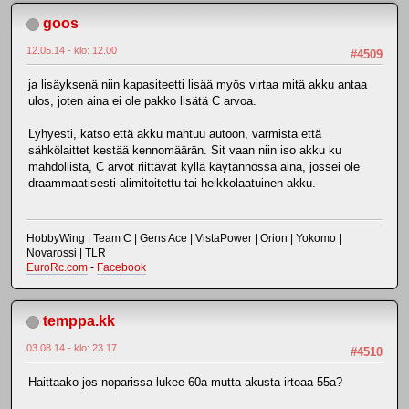
goos
12.05.14 - klo: 12.00
#4509
ja lisäyksenä niin kapasiteetti lisää myös virtaa mitä akku antaa
ulos, joten aina ei ole pakko lisätä C arvoa.
Lyhyesti, katso että akku mahtuu autoon, varmista että
sähkölaittet kestää kennomäärän. Sit vaan niin iso akku ku
mahdollista, C arvot riittävät kyllä käytännössä aina, jossei ole
draammaatisesti alimitoitettu tai heikkolaatuinen akku.
HobbyWing | Team C | Gens Ace | VistaPower | Orion | Yokomo |
Novarossi | TLR
EuroRc.com
-
Facebook
temppa.kk
03.08.14 - klo: 23.17
#4510
Haittaako jos noparissa lukee 60a mutta akusta irtoaa 55a?