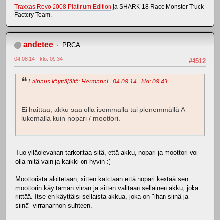
Traxxas Revo 2008 Platinum Edition
ja SHARK-18 Race Monster Truck
Factory Team.
andetee
PRCA
04.08.14 - klo: 09.34
#4512
Lainaus käyttäjältä: Hermanni - 04.08.14 - klo: 08.49
Ei haittaa, akku saa olla isommalla tai pienemmällä A
lukemalla kuin nopari / moottori.
Tuo ylläolevahan tarkoittaa sitä, että akku, nopari ja moottori voi
olla mitä vain ja kaikki on hyvin :)
Moottorista aloitetaan, sitten katotaan että nopari kestää sen
moottorin käyttämän virran ja sitten valitaan sellainen akku, joka
riittää. Itse en käyttäisi sellaista akkua, joka on "ihan siinä ja
siinä" virranannon suhteen.