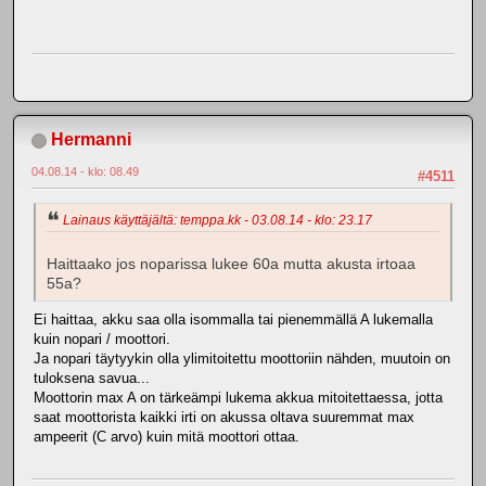
Hermanni
04.08.14 - klo: 08.49
#4511
Lainaus käyttäjältä: temppa.kk - 03.08.14 - klo: 23.17
Haittaako jos noparissa lukee 60a mutta akusta irtoaa
55a?
Ei haittaa, akku saa olla isommalla tai pienemmällä A lukemalla
kuin nopari / moottori.
Ja nopari täytyykin olla ylimitoitettu moottoriin nähden, muutoin on
tuloksena savua...
Moottorin max A on tärkeämpi lukema akkua mitoitettaessa, jotta
saat moottorista kaikki irti on akussa oltava suuremmat max
ampeerit (C arvo) kuin mitä moottori ottaa.