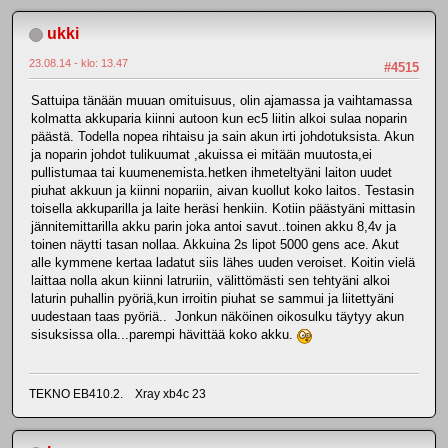
ukki
23.08.14 - klo: 13.47
#4515
Sattuipa tänään muuan omituisuus, olin ajamassa ja vaihtamassa
kolmatta akkuparia kiinni autoon kun ec5 liitin alkoi sulaa noparin
päästä. Todella nopea rihtaisu ja sain akun irti johdotuksista. Akun
ja noparin johdot tulikuumat ,akuissa ei mitään muutosta,ei
pullistumaa tai kuumenemista.hetken ihmeteltyäni laiton uudet
piuhat akkuun ja kiinni nopariin, aivan kuollut koko laitos. Testasin
toisella akkuparilla ja laite heräsi henkiin. Kotiin päästyäni mittasin
jännitemittarilla akku parin joka antoi savut..toinen akku 8,4v ja
toinen näytti tasan nollaa. Akkuina 2s lipot 5000 gens ace. Akut
alle kymmene kertaa ladatut siis lähes uuden veroiset. Koitin vielä
laittaa nolla akun kiinni latruriin, välittömästi sen tehtyäni alkoi
laturin puhallin pyöriä,kun irroitin piuhat se sammui ja liitettyäni
uudestaan taas pyöriä.. Jonkun näköinen oikosulku täytyy akun
sisuksissa olla...parempi hävittää koko akku.
TEKNO EB410.2. Xray xb4c 23