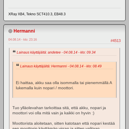
XRay XB4, Tekno SCT410.3, EB48.3
Hermanni
04.08.14 - klo: 23.16
#4513
Lainaus käyttäjältä: andetee - 04.08.14 - klo: 09.34
Lainaus käyttäjältä: Hermanni - 04.08.14 - klo: 08.49
Ei haittaa, akku saa olla isommalla tai pienemmällä A
lukemalla kuin nopari / moottori.
Tuo ylläolevahan tarkoittaa sitä, että akku, nopari ja
moottori voi olla mitä vain ja kaikki on hyvin :)
Moottorista aloitetaan, sitten katotaan että nopari kestää
sen moottorin käyttämän virran ja sitten valitaan