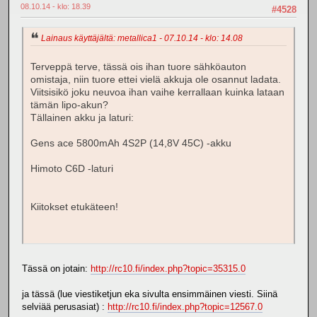
08.10.14 - klo: 18.39
#4528
Lainaus käyttäjältä: metallica1 - 07.10.14 - klo: 14.08
Terveppä terve, tässä ois ihan tuore sähköauton
omistaja, niin tuore ettei vielä akkuja ole osannut ladata.
Viitsisikö joku neuvoa ihan vaihe kerrallaan kuinka lataan
tämän lipo-akun?
Tällainen akku ja laturi:
Gens ace 5800mAh 4S2P (14,8V 45C) -akku
Himoto C6D -laturi
Kiitokset etukäteen!
Tässä on jotain:
http://rc10.fi/index.php?topic=35315.0
ja tässä (lue viestiketjun eka sivulta ensimmäinen viesti. Siinä
selviää perusasiat) :
http://rc10.fi/index.php?topic=12567.0