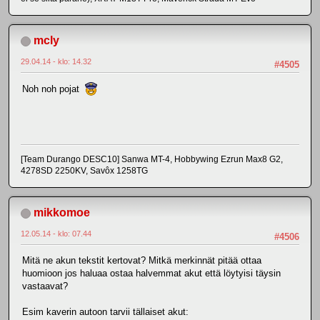
mcly
29.04.14 - klo: 14.32
#4505
Noh noh pojat
[Team Durango DESC10] Sanwa MT-4, Hobbywing Ezrun Max8 G2,
4278SD 2250KV, Savôx 1258TG
mikkomoe
12.05.14 - klo: 07.44
#4506
Mitä ne akun tekstit kertovat? Mitkä merkinnät pitää ottaa
huomioon jos haluaa ostaa halvemmat akut että löytyisi täysin
vastaavat?
Esim kaverin autoon tarvii tällaiset akut: