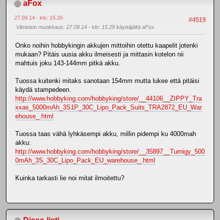
aFox
27.09.14 - klo: 15.26
#4519
Viimeisin muokkaus
: 27.09.14 - klo: 15.29 käyttäjältä aFox
Onko noihin hobbykingin akkujen mittoihin otettu kaapelit jotenki
mukaan? Pitäis uusia akku ilmeisesti ja mittasin kotelon nii
mahtuis joku 143-144mm pitkä akku.
Tuossa kuitenki mitaks sanotaan 154mm mutta lukee että pitäisi
käydä stampedeen.
http://www.hobbyking.com/hobbyking/store/__44106__ZIPPY_Tra
xxas_5000mAh_3S1P_30C_Lipo_Pack_Suits_TRA2872_EU_War
ehouse_.html
Tuossa taas vähä lyhkäsempi akku, millin pidempi ku 4000mah
akku:
http://www.hobbyking.com/hobbyking/store/__35897__Turnigy_500
0mAh_3S_30C_Lipo_Pack_EU_warehouse_.html
Kuinka tarkasti lie noi mitat ilmoitettu?