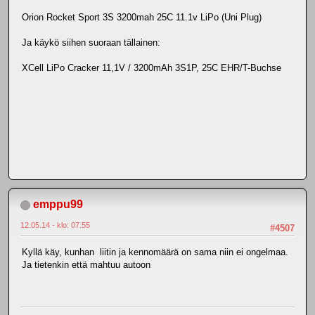
Orion Rocket Sport 3S 3200mah 25C 11.1v LiPo (Uni Plug)
Ja käykö siihen suoraan tällainen:
XCell LiPo Cracker 11,1V / 3200mAh 3S1P, 25C EHR/T-Buchse
emppu99
12.05.14 - klo: 07.55
#4507
Kyllä käy, kunhan liitin ja kennomäärä on sama niin ei ongelmaa.
Ja tietenkin että mahtuu autoon