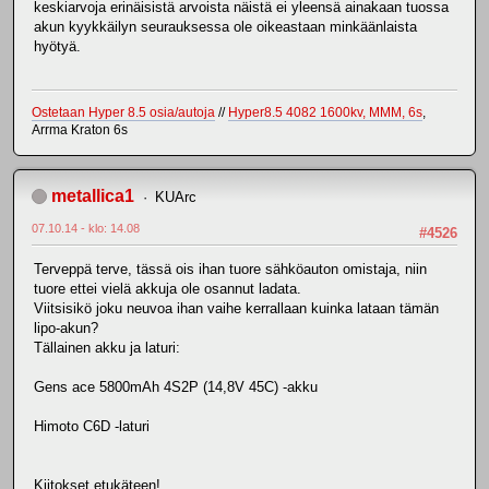
keskiarvoja erinäisistä arvoista näistä ei yleensä ainakaan tuossa
akun kyykkäilyn seurauksessa ole oikeastaan minkäänlaista
hyötyä.
Ostetaan Hyper 8.5 osia/autoja
//
Hyper8.5 4082 1600kv, MMM, 6s
,
Arrma Kraton 6s
metallica1
KUArc
07.10.14 - klo: 14.08
#4526
Terveppä terve, tässä ois ihan tuore sähköauton omistaja, niin
tuore ettei vielä akkuja ole osannut ladata.
Viitsisikö joku neuvoa ihan vaihe kerrallaan kuinka lataan tämän
lipo-akun?
Tällainen akku ja laturi:
Gens ace 5800mAh 4S2P (14,8V 45C) -akku
Himoto C6D -laturi
Kiitokset etukäteen!