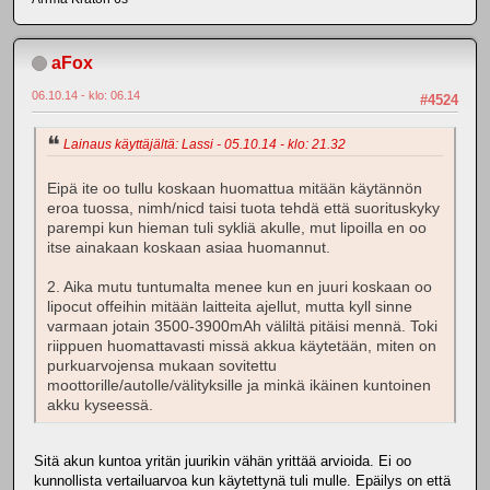
aFox
06.10.14 - klo: 06.14
#4524
Lainaus käyttäjältä: Lassi - 05.10.14 - klo: 21.32
Eipä ite oo tullu koskaan huomattua mitään käytännön
eroa tuossa, nimh/nicd taisi tuota tehdä että suorituskyky
parempi kun hieman tuli sykliä akulle, mut lipoilla en oo
itse ainakaan koskaan asiaa huomannut.
2. Aika mutu tuntumalta menee kun en juuri koskaan oo
lipocut offeihin mitään laitteita ajellut, mutta kyll sinne
varmaan jotain 3500-3900mAh väliltä pitäisi mennä. Toki
riippuen huomattavasti missä akkua käytetään, miten on
purkuarvojensa mukaan sovitettu
moottorille/autolle/välityksille ja minkä ikäinen kuntoinen
akku kyseessä.
Sitä akun kuntoa yritän juurikin vähän yrittää arvioida. Ei oo
kunnollista vertailuarvoa kun käytettynä tuli mulle. Epäilys on että