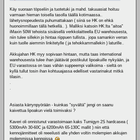
Käy suoraan töpseliin ja tuotetuki ja mahd. takuuasiat hoituu
varmaan hieman toisella tasolla täällä kotimaassa..
lähetysnopeudesta puhumattakaan ( siinä se HK on ehkä
huonoimmillaan tällä hetkellä.. ). Malliksi katsoin HK:lta "aitoa"
iMaxin 50W tehoista sisäisellä verkkolaitteella EU warehousesta,
niin tulee sillekin jo hintaa riippuen tullista.. jopa samankin verran
kuin tuolle aiemmin linkitetylle ( ja tehokkammallekin ) laturille..
Akkujahan HK myy sopivaan hintaan, mutta taas international
warehousesta tulee ihan jäätävät postikulut lipoakuille nykyään, ja
EU varastossa on taas vähän suppeempi valikoima - sieltä on
kyllä tullut tosin ihan kohtuuajassa edelliset vastarinakut mitkä
tilasin..
.
.
Asiasta kärrynpyörään - kuinkas "syvältä" jengi on saanu
kaivettua lipoakun vielä toimivaksi ?
Kaveri oli onnistunut varastoimaan kaks Turnigyn 2S hardcasea (
5300mAh 30-60C ja 6200mAh 65-130C mallit ) niin että
kennojännitteet oli reeeilusti alle yhden voltin molempien akkujen
molemmissa kennoissa