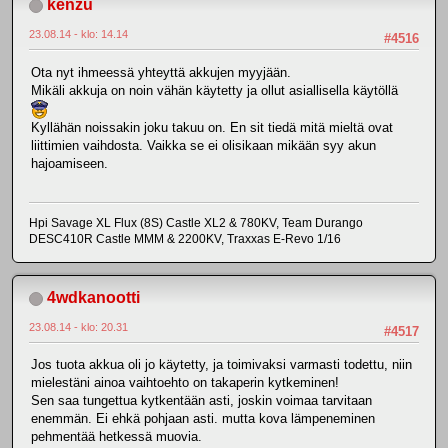
kenzu
23.08.14 - klo: 14.14
#4516
Ota nyt ihmeessä yhteyttä akkujen myyjään.
Mikäli akkuja on noin vähän käytetty ja ollut asiallisella käytöllä
Kyllähän noissakin joku takuu on. En sit tiedä mitä mieltä ovat
liittimien vaihdosta. Vaikka se ei olisikaan mikään syy akun
hajoamiseen.
Hpi Savage XL Flux (8S) Castle XL2 & 780KV, Team Durango
DESC410R Castle MMM & 2200KV, Traxxas E-Revo 1/16
4wdkanootti
23.08.14 - klo: 20.31
#4517
Jos tuota akkua oli jo käytetty, ja toimivaksi varmasti todettu, niin
mielestäni ainoa vaihtoehto on takaperin kytkeminen!
Sen saa tungettua kytkentään asti, joskin voimaa tarvitaan
enemmän. Ei ehkä pohjaan asti. mutta kova lämpeneminen
pehmentää hetkessä muovia.