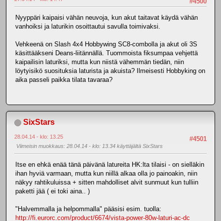
#4500
Nyyppäri kaipaisi vähän neuvoja, kun akut taitavat käydä vähän
vanhoiksi ja laturikin osoittautui savulla toimivaksi.
Vehkeenä on Slash 4x4 Hobbywing SC8-combolla ja akut oli 3S
käsittääkseni Deans-liitännällä. Tuommoista fiksumpaa vehjettä
kaipailisin laturiksi, mutta kun niistä vähemmän tiedän, niin
löytyisikö suosituksia laturista ja akuista? Ilmeisesti Hobbyking on
aika passeli paikka tilata tavaraa?
SixStars
28.04.14 - klo: 13.25
#4501
Viimeisin muokkaus
: 28.04.14 - klo: 13.34 käyttäjältä SixStars
Itse en ehkä enää tänä päivänä latureita HK:lta tilaisi - on sielläkin
ihan hyviä varmaan, mutta kun niillä alkaa olla jo painoakin, niin
näkyy rahtikuluissa + sitten mahdolliset alvit sunmuut kun tulliin
paketti jää ( ei toki aina.. )
"Halvemmalla ja helpommalla" pääsisi esim. tuolla:
http://fi.eurorc.com/product/6674/vista-power-80w-laturi-ac-dc