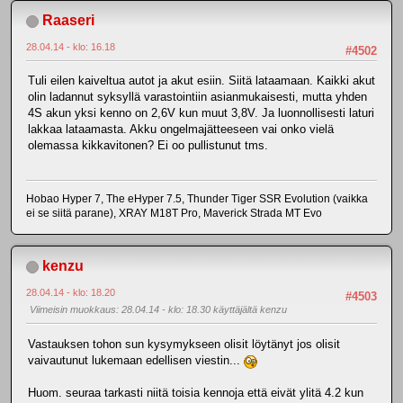
Raaseri
28.04.14 - klo: 16.18
#4502
Tuli eilen kaiveltua autot ja akut esiin. Siitä lataamaan. Kaikki akut
olin ladannut syksyllä varastointiin asianmukaisesti, mutta yhden
4S akun yksi kenno on 2,6V kun muut 3,8V. Ja luonnollisesti laturi
lakkaa lataamasta. Akku ongelmajätteeseen vai onko vielä
olemassa kikkavitonen? Ei oo pullistunut tms.
Hobao Hyper 7, The eHyper 7.5, Thunder Tiger SSR Evolution (vaikka
ei se siitä parane), XRAY M18T Pro, Maverick Strada MT Evo
kenzu
28.04.14 - klo: 18.20
#4503
Viimeisin muokkaus
: 28.04.14 - klo: 18.30 käyttäjältä kenzu
Vastauksen tohon sun kysymykseen olisit löytänyt jos olisit
vaivautunut lukemaan edellisen viestin...
Huom. seuraa tarkasti niitä toisia kennoja että eivät ylitä 4.2 kun