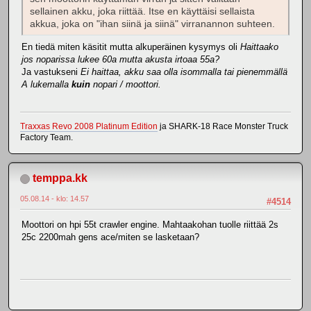
sellainen akku, joka riittää. Itse en käyttäisi sellaista
akkua, joka on "ihan siinä ja siinä" virranannon suhteen.
En tiedä miten käsitit mutta alkuperäinen kysymys oli
Haittaako
jos noparissa lukee 60a mutta akusta irtoaa 55a?
Ja vastukseni
Ei haittaa, akku saa olla isommalla tai pienemmällä
A lukemalla
kuin
nopari / moottori.
Traxxas Revo 2008 Platinum Edition
ja SHARK-18 Race Monster Truck
Factory Team.
temppa.kk
05.08.14 - klo: 14.57
#4514
Moottori on hpi 55t crawler engine. Mahtaakohan tuolle riittää 2s
25c 2200mah gens ace/miten se lasketaan?