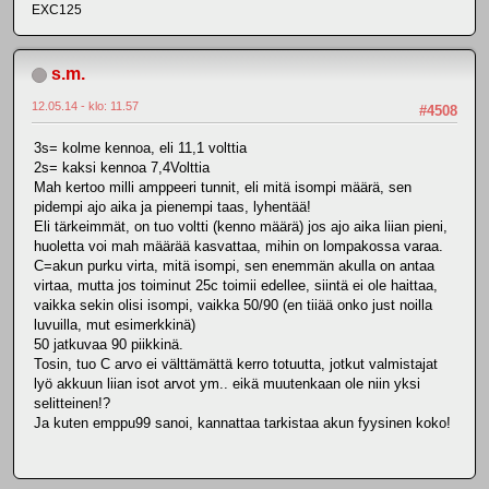
EXC125
s.m.
12.05.14 - klo: 11.57
#4508
3s= kolme kennoa, eli 11,1 volttia
2s= kaksi kennoa 7,4Volttia
Mah kertoo milli amppeeri tunnit, eli mitä isompi määrä, sen
pidempi ajo aika ja pienempi taas, lyhentää!
Eli tärkeimmät, on tuo voltti (kenno määrä) jos ajo aika liian pieni,
huoletta voi mah määrää kasvattaa, mihin on lompakossa varaa.
C=akun purku virta, mitä isompi, sen enemmän akulla on antaa
virtaa, mutta jos toiminut 25c toimii edellee, siintä ei ole haittaa,
vaikka sekin olisi isompi, vaikka 50/90 (en tiiää onko just noilla
luvuilla, mut esimerkkinä)
50 jatkuvaa 90 piikkinä.
Tosin, tuo C arvo ei välttämättä kerro totuutta, jotkut valmistajat
lyö akkuun liian isot arvot ym.. eikä muutenkaan ole niin yksi
selitteinen!?
Ja kuten emppu99 sanoi, kannattaa tarkistaa akun fyysinen koko!