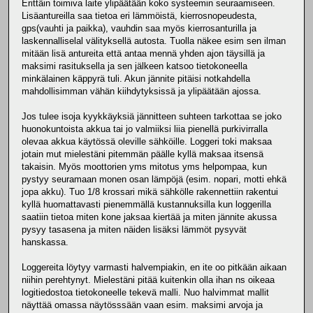
Erittäin toimiva laite ylipäätään koko systeemin seuraamiseen.
Lisäantureilla saa tietoa eri lämmöistä, kierrosnopeudesta,
gps(vauhti ja paikka), vauhdin saa myös kierrosanturilla ja
laskennalliselal välityksellä autosta. Tuolla näkee esim sen ilman
mitään lisä antureita että antaa mennä yhden ajon täysillä ja
maksimi rasituksella ja sen jälkeen katsoo tietokoneella
minkälainen käppyrä tuli. Akun jännite pitäisi notkahdella
mahdollisimman vähän kiihdytyksissä ja ylipäätään ajossa.
Jos tulee isoja kyykkäyksiä jännitteen suhteen tarkottaa se joko
huonokuntoista akkua tai jo valmiiksi liia pienellä purkivirralla
olevaa akkua käytössä oleville sähköille. Loggeri toki maksaa
jotain mut mielestäni pitemmän päälle kyllä maksaa itsensä
takaisin. Myös moottorien yms mitotus yms helpompaa, kun
pystyy seuramaan monen osan lämpöjä (esim. nopari, motti ehkä
jopa akku). Tuo 1/8 krossari mikä sähkölle rakennettiin rakentui
kyllä huomattavasti pienemmällä kustannuksilla kun loggerilla
saatiin tietoa miten kone jaksaa kiertää ja miten jännite akussa
pysyy tasasena ja miten näiden lisäksi lämmöt pysyvät
hanskassa.
Loggereita löytyy varmasti halvempiakin, en ite oo pitkään aikaan
niihin perehtynyt. Mielestäni pitää kuitenkin olla ihan ns oikeaa
logitiedostoa tietokoneelle tekevä malli. Nuo halvimmat mallit
näyttää omassa näytösssään vaan esim. maksimi arvoja ja