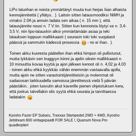
LiPo laturihan ei noista ymmärtänyt muuta kun herjas liian alhaista
kennojännitettä ( yllätys.. ). Laitoin sitten latausmoodiksi NiMH ja
virraksi 2.0A ja annoin ladata sen aikaa ( n. 15 min ), että
latausjännite nousi n. 7 V:iin. Sitten kun kennoista löytyi se n. 3,4-
3,5 V, niin lipo-latauskin alkoi ymmärtämään asiaa ja teki
latauksen loppuun mallikkaasti ( seurasin toki toki suojalasit
päässä ja sammutin kädessä prosessia
- no ei ihan.. ).
Toinen akku kuoresta päätellen ihan ehkä himpun oli pullistunut,
mutta lykkäsin sen truggyyn kiinni ja ajelin oikein mallikkaasti n.
10 minuuttia kovaa kyytiä ja ajon jälkeen kennot oli n. 4,02 ja 4,03
- toinen akku ehkä kyykkäs vähän enemmän vastaavalla ajolla,
mutta ajoin ne sitten varastointijännitteisiin ja molemmat oli
sadasosan tarkkuudella samoissa jännitteissä vielä 5 päivän
päästäkin.. joten luovutin akut kaverille pienen ohjeistuksen kera,
että joskus talvellakin olis syytä ehkä seurata ja tarvittaessa
ladatakin
Kyosho Fazer EP Subaru, Traxxas Stampedet 2WD + 4WD, Kyosho
Jetstream 800 vintagepaatti FOR SALE !, Quanum Nova Pro
quadkopteri