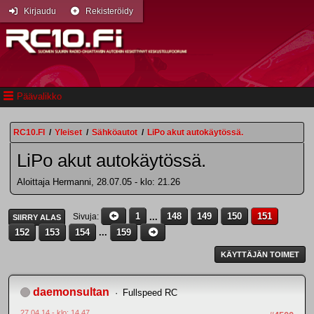
Kirjaudu
Rekisteröidy
Päävalikko
RC10.FI
/
Yleiset
/
Sähköautot
/
LiPo akut autokäytössä.
LiPo akut autokäytössä.
Aloittaja Hermanni, 28.07.05 - klo: 21.26
1
...
148
149
150
151
Sivuja
SIIRRY ALAS
152
153
154
...
159
KÄYTTÄJÄN TOIMET
daemonsultan
Fullspeed RC
27.04.14 - klo: 14.47