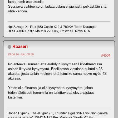
lataat nimh asetuksella.
Seuraava vaihtoehto on ladata balanseripiuhasta pelkästään sitä
yhtä kennoa.
Hpi Savage XL Flux (8S) Castle XL2 & 780KV, Team Durango
DESC410R Castle MMM & 2200KV, Traxxas E-Revo 1/16
Raaseri
29.04.14 - klo: 08.56
#4504
No anteeksi suuresti että erehdyin kysymään LiPo-threadissa
asiaan liittyvää kysymystä. Edellisessä viestissä puhuttiin 2S
akuista, josta tulikin mieleeni että toimiiko sama neuvo myös 4S
akuissa.
Yritän olla fiksumpi ja olla kysymättä kysymystä, johon
todennäköisesti foorumilla on tulkittavissa oleva vastaus
kuitenkin.
Hobao Hyper 7, The eHyper 7.5, Thunder Tiger SSR Evolution (vaikka
ei se siitä parane), XRAY M18T Pro, Maverick Strada MT Evo