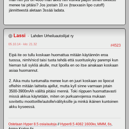
menee tai pitäisi? Jos jostain 10.xx (traxxasin lipo cutoff)
jännitteestä aletaan 3ssää ladata.
Lassi
Lahden Urheiluautoilijat ry
05.10.14 - klo: 21.32
#4523
Eipä ite oo tullu koskaan huomattua mitään käytännön eroa
tuossa, nimh/nicd taisi tuota tehdä että suorituskyky parempi kun
hieman tuli sykliä akulle, mut lipoilla en oo itse ainakaan koskaan
asiaa huomannut.
2. Aika mutu tuntumalta menee kun en juuri koskaan oo lipocut
offeihin mitään laitteita ajellut, mutta kyll sinne varmaan jotain
3500-3900mAh väliltä pitäisi mennä. Toki riippuen huomattavasti
missä akkua käytetään, miten on purkuarvojensa mukaan
sovitettu moottorille/autolle/välityksille ja minkä ikäinen kuntoinen
akku kyseessä.
Ostetaan Hyper 8.5 osia/autoja
//
Hyper8.5 4082 1600kv, MMM, 6s
,
Arrma Kraton 6s