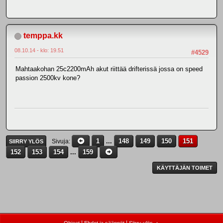
temppa.kk
08.10.14 - klo: 19.51
#4529
Mahtaakohan 25c2200mAh akut riittää drifterissä jossa on speed
passion 2500kv kone?
1
...
148
149
150
151
Sivuja
SIIRRY YLÖS
152
153
154
...
159
KÄYTTÄJÄN TOIMET