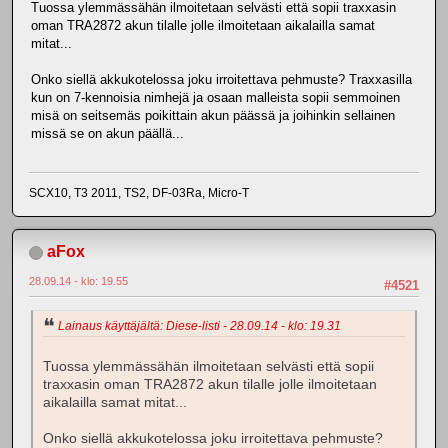
Tuossa ylemmässähän ilmoitetaan selvästi että sopii traxxasin
oman TRA2872 akun tilalle jolle ilmoitetaan aikalailla samat
mitat...
Onko siellä akkukotelossa joku irroitettava pehmuste? Traxxasilla
kun on 7-kennoisia nimhejä ja osaan malleista sopii semmoinen
misä on seitsemäs poikittain akun päässä ja joihinkin sellainen
missä se on akun päällä...
SCX10, T3 2011, TS2, DF-03Ra, Micro-T
aFox
28.09.14 - klo: 19.55
#4521
Lainaus käyttäjältä: Diese-listi - 28.09.14 - klo: 19.31
Tuossa ylemmässähän ilmoitetaan selvästi että sopii
traxxasin oman TRA2872 akun tilalle jolle ilmoitetaan
aikalailla samat mitat...
Onko siellä akkukotelossa joku irroitettava pehmuste?