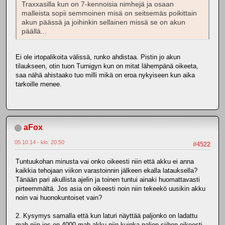
Traxxasilla kun on 7-kennoisia nimhejä ja osaan
malleista sopii semmoinen misä on seitsemäs poikittain
akun päässä ja joihinkin sellainen missä se on akun
päällä...
Ei ole irtopalikoita välissä, runko ahdistaa. Pistin jo akun
tilaukseen, otin tuon Turnigyn kun on mitat lähempänä oikeeta,
saa nähä ahistaako tuo milli mikä on eroa nykyiseen kun aika
tarkoille menee.
aFox
05.10.14 - klo: 20.50
#4522
Tuntuukohan minusta vai onko oikeesti niin että akku ei anna
kaikkia tehojaan viikon varastoinnin jälkeen ekalla latauksella?
Tänään pari akullista ajelin ja toinen tuntui ainaki huomattavasti
pirteemmältä. Jos asia on oikeesti noin niin tekeekö uusikin akku
noin vai huonokuntoiset vain?
2. Kysymys samalla että kun laturi näyttää paljonko on ladattu
mah niin jos on 4000 mah akku niin kuinka paljon siihen oikeesti