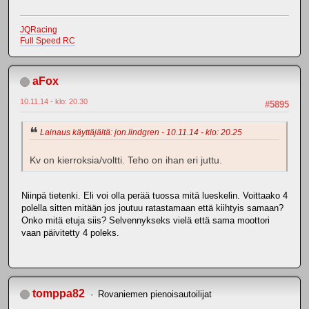
JQRacing
Full Speed RC
aFox
10.11.14 - klo: 20.30
#5895
Lainaus käyttäjältä: jon.lindgren - 10.11.14 - klo: 20.25
Kv on kierroksia/voltti. Teho on ihan eri juttu.
Niinpä tietenki. Eli voi olla perää tuossa mitä lueskelin. Voittaako 4
polella sitten mitään jos joutuu ratastamaan että kiihtyis samaan?
Onko mitä etuja siis? Selvennykseks vielä että sama moottori
vaan päivitetty 4 poleks.
tomppa82
Rovaniemen pienoisautoilijat