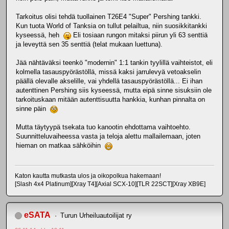
Tarkoitus olisi tehdä tuollainen T26E4 "Super" Pershing tankki.
Kun tuota World of Tanksia on tullut pelailtua, niin suosikkitankki
kyseessä, heh
Eli tosiaan rungon mitaksi piirun yli 63 senttiä
ja leveyttä sen 35 senttiä (telat mukaan luettuna).
Jää nähtäväksi teenkö "modernin" 1:1 tankin tyylillä vaihteistot, eli
kolmella tasauspyörästöllä, missä kaksi jarrulevyä vetoakselin
päällä olevalle akselille, vai yhdellä tasauspyörästöllä... Ei ihan
autenttinen Pershing siis kyseessä, mutta eipä sinne sisuksiin ole
tarkoituskaan mitään autenttisuutta hankkia, kunhan pinnalta on
sinne päin
Mutta täytyypä tsekata tuo kanootin ehdottama vaihtoehto.
Suunnitteluvaiheessa vasta ja teloja alettu mallailemaan, joten
hieman on matkaa sähköihin
Katon kautta mutkasta ulos ja oikopolkua hakemaan!
[Slash 4x4 Platinum][Xray T4][Axial SCX-10][TLR 22SCT][Xray XB9E]
eSATA
Turun Urheiluautoilijat ry