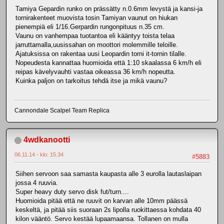
Tamiya Gepardin runko on prässätty n.0.6mm levystä ja kansi-ja
tornirakenteet muovista tosin Tamiyan vaunut on hiukan
pienempiä eli 1/16.Gerpardin rungonpituus n.35 cm.
Vaunu on vanhempaa tuotantoa eli kääntyy toista telaa
jarruttamalla,uusissahan on moottori molemmille teloille.
Ajatuksissa on rakentaa uusi Leopardin torni it-tornin tilalle.
Nopeudesta kannattaa huomioida että 1:10 skaalassa 6 km/h eli
reipas kävelyvauhti vastaa oikeassa 36 km/h nopeutta.
Kuinka paljon on tarkoitus tehdä itse ja mikä vaunu?
Cannondale Scalpel Team Replica
4wdkanootti
06.11.14 - klo: 15.34
#5883
Siihen servoon saa samasta kaupasta alle 3 eurolla lautaslaipan
jossa 4 ruuvia.
Super heavy duty servo disk fut/turn....
Huomioida pitää että ne ruuvit on karvan alle 10mm päässä
keskeltä, ja pitää siis suoraan 2s lipolla ruokittaessa kohdata 40
kilon vääntö. Servo kestää lupaamaansa. Tollanen on mulla