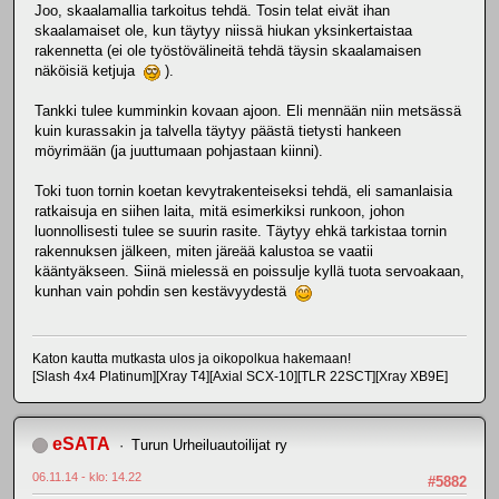
Joo, skaalamallia tarkoitus tehdä. Tosin telat eivät ihan
skaalamaiset ole, kun täytyy niissä hiukan yksinkertaistaa
rakennetta (ei ole työstövälineitä tehdä täysin skaalamaisen
näköisiä ketjuja
).
Tankki tulee kumminkin kovaan ajoon. Eli mennään niin metsässä
kuin kurassakin ja talvella täytyy päästä tietysti hankeen
möyrimään (ja juuttumaan pohjastaan kiinni).
Toki tuon tornin koetan kevytrakenteiseksi tehdä, eli samanlaisia
ratkaisuja en siihen laita, mitä esimerkiksi runkoon, johon
luonnollisesti tulee se suurin rasite. Täytyy ehkä tarkistaa tornin
rakennuksen jälkeen, miten järeää kalustoa se vaatii
kääntyäkseen. Siinä mielessä en poissulje kyllä tuota servoakaan,
kunhan vain pohdin sen kestävyydestä
Katon kautta mutkasta ulos ja oikopolkua hakemaan!
[Slash 4x4 Platinum][Xray T4][Axial SCX-10][TLR 22SCT][Xray XB9E]
eSATA
Turun Urheiluautoilijat ry
06.11.14 - klo: 14.22
#5882