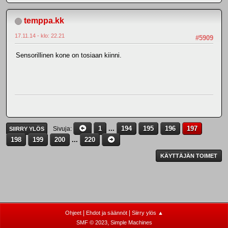
temppa.kk
17.11.14 - klo: 22.21
#5909
Sensorillinen kone on tosiaan kiinni.
1
...
194
195
196
197
Sivuja
SIIRRY YLÖS
198
199
200
...
220
KÄYTTÄJÄN TOIMET
|
|
Ohjeet
Ehdot ja säännöt
Siirry ylös ▲
,
SMF © 2023
Simple Machines