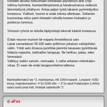
kohdalle akselia roikkumaan kentällään pöytälevyn alla! Ehjä
roikkuu kylmänä, huoneenlämpösenä ja hanakuumassa vedessä
lämmitettynä yhtähyvin. Antaa paljon työtä takaisin pyörintätyöksi
koneessa. Vialliset, huonot ei enää roikota ollenkaan. Sellainen
kuumentaa reilun parin kilowatin tehoilla koneen kiukaaksi jo
puolessa tunnissa.
Viimesin ryhmä on teholla läpilyöntejä tekevät käämit koneessa.
Erään neuvon muinoin bk-noparia ihmetellessä sain:
Laitat samanlaisen 55-100 watin polttimon jokaisen vaihejohdon
väliin. Yrität auto ilmassa pyörittää pienintä tasaseen pyörittävää
hidasta nopeutta, tarkkaillen lamppuja. Ne hehkuu, palaa, edes
himmeästi.
Välkkyy kaikki samoin, normaalia. 1 vaihe erilainen mitenkään=
vikaa. Ei vaan ole enää lamppuviritelmä tallessa.
MambaMonster2 wp *2, mambamax, HK 100A noparit/ , Leopard- 4282
mosa, halpiskonepino/ 4*3s 5200-40c + 2*2s akut/ Futaba3pm 2,4HGz
radio/ autot axial 6x6, Hobbyk sabertooth *2
aFox