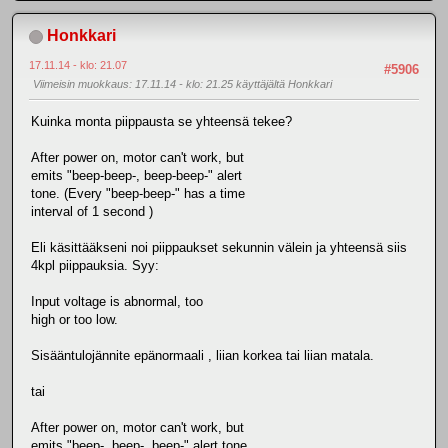
Honkkari
17.11.14 - klo: 21.07
#5906
Viimeisin muokkaus
: 17.11.14 - klo: 21.25 käyttäjältä Honkkari
Kuinka monta piippausta se yhteensä tekee?
After power on, motor can't work, but
emits "beep-beep-, beep-beep-" alert
tone. (Every "beep-beep-" has a time
interval of 1 second )
Eli käsittääkseni noi piippaukset sekunnin välein ja yhteensä siis
4kpl piippauksia. Syy:
Input voltage is abnormal, too
high or too low.
Sisääntulojännite epänormaali , liian korkea tai liian matala.
tai
After power on, motor can't work, but
emits "beep-, beep-, beep-" alert tone.