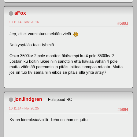
aFox
10.11.14 - klo: 20.16
#5893
Jep, eli ei varmistunu sekään vielä
No kysytääs taas tyhmiä.
Onko 3500kv 2 pole moottori äkäsempi ku 4 pole 3500kv ?
Jostain ku koitin lukee niin sanottiin että häviää vähän 4 pole
mutta vääntää paremmin ja pitäis laittaa isompaa ratasta. Mutta
jos on tuo kv sama niin eikös se pitäis olla yhtä ärtsy?
jon.lindgren
Fullspeed RC
10.11.14 - klo: 20.25
#5894
Kv on kierroksia/voltti. Teho on ihan eri juttu.