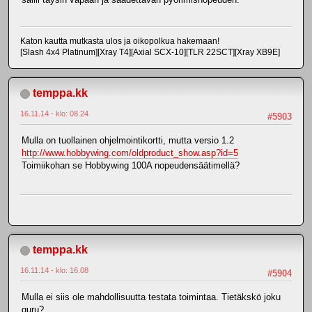
Katon kautta mutkasta ulos ja oikopolkua hakemaan!
[Slash 4x4 Platinum][Xray T4][Axial SCX-10][TLR 22SCT][Xray XB9E]
temppa.kk
16.11.14 - klo: 08.24
#5903
Mulla on tuollainen ohjelmointikortti, mutta versio 1.2
http://www.hobbywing.com/oldproduct_show.asp?id=5
Toimiikohan se Hobbywing 100A nopeudensäätimellä?
temppa.kk
16.11.14 - klo: 16.08
#5904
Mulla ei siis ole mahdollisuutta testata toimintaa. Tietäkskö joku
guru?