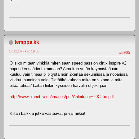
temppa.kk
17.11.14 - klo: 19.33
#5905
Olisiko mitään vinkkiä miten saan speed passion cirtix inspire v2
nopeuden säädin toimimaan? Aina kun yritän käynnistää niin
kuuluu vain tiheää piipitystä noin 2kertaa sekunnissa ja noparissa
vilkkuu punainen valo. Tietääkö kukaan mikä on vikana ja mitä
pitää tehdä? Laitan linkin kyseisen härvelin ohjekirjaan.
http://www.planet-rc.ch/images/pdf/Anleitung%20Cirtix.pdf
Kiitän kaikkia jotka vastaavat jo valmiiksi!