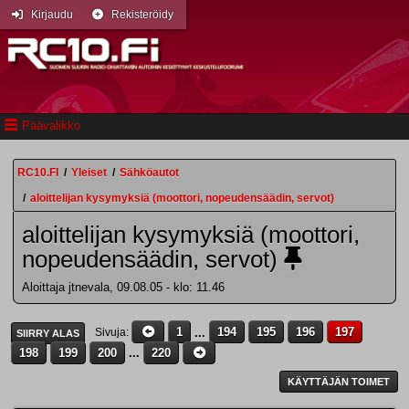
Kirjaudu
Rekisteröidy
Päävalikko
RC10.FI
/
Yleiset
/
Sähköautot
/
aloittelijan kysymyksiä (moottori, nopeudensäädin, servot)
aloittelijan kysymyksiä (moottori,
nopeudensäädin, servot)
Aloittaja jtnevala, 09.08.05 - klo: 11.46
1
...
194
195
196
197
Sivuja
SIIRRY ALAS
198
199
200
...
220
KÄYTTÄJÄN TOIMET