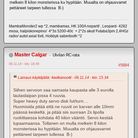
melkein 8 kilon monsterissa ku hypitään. Muualta on ohjausvarret
pettäneet tarpeen tullessa B-)
MambaMonster2 wp *2, mambamax, HK 100A noparit/ , Leopard- 4282
mosa, halpiskonepino/ 4*3s 5200-40c + 2*2s akut/ Futaba3pm 2,4HGz
radio/ autot axial 6x6, Hobbyk sabertooth *2
Master Calgar
Ulvilan RC-rata
06.11.14 - klo: 18.49
#5884
Lainaus käyttäjältä: 4wdkanootti - 06.11.14 - klo: 15.34
Siihen servoon saa samasta kaupasta alle 3 eurolla
lautaslaipan jossa 4 ruuvia.
Super heavy duty servo disk fut/turn....
Huomioida pitää että ne ruuvit on karvan alle 10mm
päässä keskeltä, ja pitää siis suoraan 2s lipolla
ruokittaessa kohdata 40 kilon vääntö. Servo kestää
lupaamaansa. Tollanen on mulla melkein 8 kilon
monsterissa ku hypitään. Muualta on ohjausvarret
pettäneet tarpeen tullessa B-)