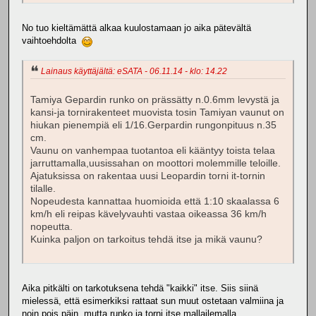
No tuo kieltämättä alkaa kuulostamaan jo aika pätevältä
vaihtoehdolta
Lainaus käyttäjältä: eSATA - 06.11.14 - klo: 14.22
Tamiya Gepardin runko on prässätty n.0.6mm levystä ja
kansi-ja tornirakenteet muovista tosin Tamiyan vaunut on
hiukan pienempiä eli 1/16.Gerpardin rungonpituus n.35
cm.
Vaunu on vanhempaa tuotantoa eli kääntyy toista telaa
jarruttamalla,uusissahan on moottori molemmille teloille.
Ajatuksissa on rakentaa uusi Leopardin torni it-tornin
tilalle.
Nopeudesta kannattaa huomioida että 1:10 skaalassa 6
km/h eli reipas kävelyvauhti vastaa oikeassa 36 km/h
nopeutta.
Kuinka paljon on tarkoitus tehdä itse ja mikä vaunu?
Aika pitkälti on tarkotuksena tehdä "kaikki" itse. Siis siinä
mielessä, että esimerkiksi rattaat sun muut ostetaan valmiina ja
noin pois päin, mutta runko ja torni itse mallailemalla.