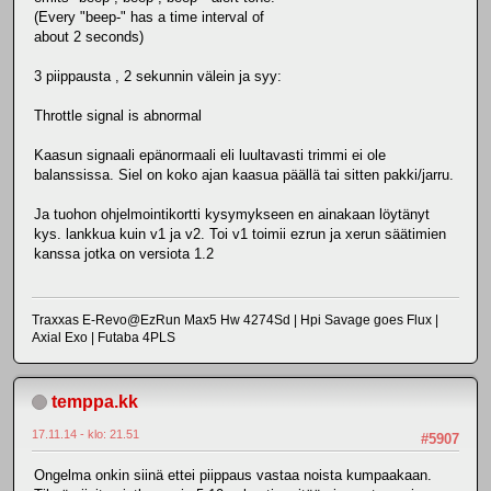
(Every "beep-" has a time interval of
about 2 seconds)
3 piippausta , 2 sekunnin välein ja syy:
Throttle signal is abnormal
Kaasun signaali epänormaali eli luultavasti trimmi ei ole
balanssissa. Siel on koko ajan kaasua päällä tai sitten pakki/jarru.
Ja tuohon ohjelmointikortti kysymykseen en ainakaan löytänyt
kys. lankkua kuin v1 ja v2. Toi v1 toimii ezrun ja xerun säätimien
kanssa jotka on versiota 1.2
Traxxas E-Revo@EzRun Max5 Hw 4274Sd | Hpi Savage goes Flux |
Axial Exo | Futaba 4PLS
temppa.kk
17.11.14 - klo: 21.51
#5907
Ongelma onkin siinä ettei piippaus vastaa noista kumpaakaan.