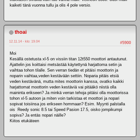
kaiketi tänä vuonna tullu ja olis 4 pole versio.
thoai
12.11.14 - klo: 19.04
#5900
Moi
Kesällä ostetusta xl-5 on vissiin titan 12t550 moottori antautunut.
Ajattelin jos koittaisi metsästää käytettynä harjattoma setin ja
vaihtaa tohon tilalle. Sen verran tiedän et pitäisi moottorin ja
noparin vaihtaa,veden kestävään settiin. Noparia pitäis etsiä
veden kestävänä, mutta mites moottorin kanssa, ovatko kaikki
harjattomat moottorin veden kestäviä vai pitääkö niistä olla
maininta erikseen? Ja minkä verran tehoja pitäisi olla moottorissa
tohon xl-5 autoon ja miten voin tarkistaa et moottori ja nopari
sopivat toisiinsa jos erikseen hommaan? Esim. Myynti palstalla
ois Reedy sonic 8.5 tai Speed Pasion 17.5, oisko jompikumpi
sopiva? Ja entäs nopari näille?
Kiitos etukäteen