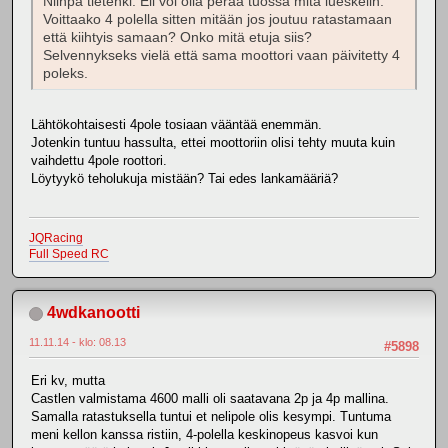
Niinpä tietenki. Eli voi olla perää tuossa mitä lueskelin.
Voittaako 4 polella sitten mitään jos joutuu ratastamaan
että kiihtyis samaan? Onko mitä etuja siis?
Selvennykseks vielä että sama moottori vaan päivitetty 4
poleks.
Lähtökohtaisesti 4pole tosiaan vääntää enemmän.
Jotenkin tuntuu hassulta, ettei moottoriin olisi tehty muuta kuin
vaihdettu 4pole roottori.
Löytyykö teholukuja mistään? Tai edes lankamääriä?
JQRacing
Full Speed RC
4wdkanootti
11.11.14 - klo: 08.13
#5898
Eri kv, mutta
Castlen valmistama 4600 malli oli saatavana 2p ja 4p mallina.
Samalla ratastuksella tuntui et nelipole olis kesympi. Tuntuma
meni kellon kanssa ristiin, 4-polella keskinopeus kasvoi kun