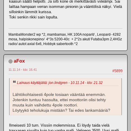
kaasun säätö helpotti. Ja silti kone oli merkittävästi viileämpi. Sai
laittaa hampaan verran isomman pinionin ja vääntölisä näkyi. Vielä
silloinkin lämmöt kurissa.
Toki senkin rikki sain lopulta.
MambaMonster2 wp *2, mambamax, HK 100A noparit/ , Leopard- 4282
mosa, halpiskonepino/ 4*3s 5200-40c + 2*2s akut/ Futaba3pm 2,4HGz
radio/ autot axial 6x6, Hobbyk sabertooth *2
aFox
11.11.14 - klo: 16.41
#5899
Lainaus käyttäjältä: jon.lindgren - 10.11.14 - klo: 21.32
Lähtökohtaisesti 4pole tosiaan vääntää enemmän.
Jotenkin tuntuu hassulta, ettei moottoriin olisi tehty
muuta kuin vaihdettu 4pole roottori.
Löytyykö teholukuja mistään? Tai edes lankamääriä?
Ilmeisesti 10 turn. Vissiin molemmissa. Ei löydy taida vielä
traxxasen sivuilta kuin tuo vanha malli. Velineon 3500. Uusi malli