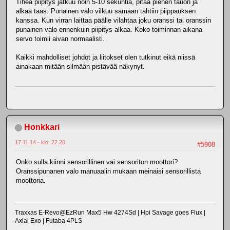
Tiheä piipitys jatkuu noin 5-10 sekuntia, pitää pienen tauon ja
alkaa taas. Punainen valo vilkuu samaan tahtiin piippauksen
kanssa. Kun virran laittaa päälle vilahtaa joku oranssi tai oranssin
punainen valo ennenkuin piipitys alkaa. Koko toiminnan aikana
servo toimii aivan normaalisti.
Kaikki mahdolliset johdot ja liitokset olen tutkinut eikä niissä
ainakaan mitään silmään pistävää näkynyt.
Honkkari
17.11.14 - klo: 22.20
#5908
Onko sulla kiinni sensorillinen vai sensoriton moottori?
Oranssipunanen valo manuaalin mukaan meinaisi sensorillista
moottoria.
Traxxas E-Revo@EzRun Max5 Hw 4274Sd | Hpi Savage goes Flux |
Axial Exo | Futaba 4PLS