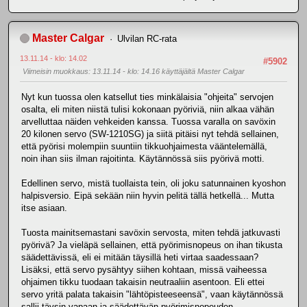
Master Calgar
Ulvilan RC-rata
13.11.14 - klo: 14.02
#5902
Viimeisin muokkaus
: 13.11.14 - klo: 14.16 käyttäjältä Master Calgar
Nyt kun tuossa olen katsellut ties minkälaisia "ohjeita" servojen
osalta, eli miten niistä tulisi kokonaan pyöriviä, niin alkaa vähän
arvelluttaa näiden vehkeiden kanssa. Tuossa varalla on savöxin
20 kilonen servo (SW-1210SG) ja siitä pitäisi nyt tehdä sellainen,
että pyörisi molempiin suuntiin tikkuohjaimesta vääntelemällä,
noin ihan siis ilman rajoitinta. Käytännössä siis pyörivä motti.
Edellinen servo, mistä tuollaista tein, oli joku satunnainen kyoshon
halpisversio. Eipä sekään niin hyvin pelitä tällä hetkellä... Mutta
itse asiaan.
Tuosta mainitsemastani savöxin servosta, miten tehdä jatkuvasti
pyörivä? Ja vieläpä sellainen, että pyörimisnopeus on ihan tikusta
säädettävissä, eli ei mitään täysillä heti virtaa saadessaan?
Lisäksi, että servo pysähtyy siihen kohtaan, missä vaiheessa
ohjaimen tikku tuodaan takaisin neutraaliin asentoon. Eli ettei
servo yritä palata takaisin "lähtöpisteeseensä", vaan käytännössä
sallii täysin vapaan ja säädettävän pyörimisnopeuden.