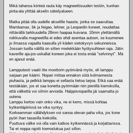
Mikä tahansa kiinteä rauta käy magneettisuuden testiin, kunhan
pinta-ala ylittää akselin säteilyalueen.
Matka pitää olla uudelle akselille haaste, jonka se saavuttaa.
Mambamax, bk ja feigao, lehner, ja Leopardin koneet, noudattaa
riittävällä tarkkuudella 28mm haapaa kuivana. 10mm ylettämällä
roikkuvalla magneetilla ei edes ehdi asentaa autoon, se kuumenee
jo ilmassa vajaalla kaasulla yli käden sietokyvyn sekunneissa.
Jossain tuolla välillä on sitten mielekkään hyötysuhteen raja. Jätin
kaverille aja-jos-uskallat koneen joka ei tosta enää "selvinnyt". Mä
en ajanut enää.
Lampputesti vaatii itte moottorin pyörivänä myös, eli lamppu
sarjaan per käämi. Nopari mittaa ennakon siitä kolmannesta
piuhasta, ja pelkkä lamppu ei sellasta tietoa tarjoa. Etkä saa enää
testiäkään, jos et saa konetta pyörimään niin pienillä kierroksilla,
että välkettä voi silmin arvioida. Halppisnoparilla jäi saamatta jo
uutena.
Lamppu kertoo vain onko vika, ne ei kerro, missä kohtaa
kytkentäpiirissä se vika syntyy.
Korkeamman välähdyksen voi sanoa olevan paha vika, jos kone
pyöri ihan tasasilla kiekoilla.
Puuttuva välke voi olla vain katkos kytkennässä ja korjattavissa.
Tai et noppa rajotti kierroslukua just sillon.