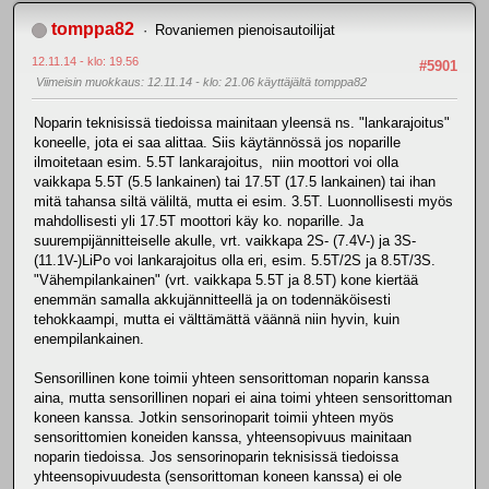
tomppa82
Rovaniemen pienoisautoilijat
12.11.14 - klo: 19.56
#5901
Viimeisin muokkaus
: 12.11.14 - klo: 21.06 käyttäjältä tomppa82
Noparin teknisissä tiedoissa mainitaan yleensä ns. "lankarajoitus"
koneelle, jota ei saa alittaa. Siis käytännössä jos noparille
ilmoitetaan esim. 5.5T lankarajoitus, niin moottori voi olla
vaikkapa 5.5T (5.5 lankainen) tai 17.5T (17.5 lankainen) tai ihan
mitä tahansa siltä väliltä, mutta ei esim. 3.5T. Luonnollisesti myös
mahdollisesti yli 17.5T moottori käy ko. noparille. Ja
suurempijännitteiselle akulle, vrt. vaikkapa 2S- (7.4V-) ja 3S-
(11.1V-)LiPo voi lankarajoitus olla eri, esim. 5.5T/2S ja 8.5T/3S.
"Vähempilankainen" (vrt. vaikkapa 5.5T ja 8.5T) kone kiertää
enemmän samalla akkujännitteellä ja on todennäköisesti
tehokkaampi, mutta ei välttämättä väännä niin hyvin, kuin
enempilankainen.
Sensorillinen kone toimii yhteen sensorittoman noparin kanssa
aina, mutta sensorillinen nopari ei aina toimi yhteen sensorittoman
koneen kanssa. Jotkin sensorinoparit toimii yhteen myös
sensorittomien koneiden kanssa, yhteensopivuus mainitaan
noparin tiedoissa. Jos sensorinoparin teknisissä tiedoissa
yhteensopivuudesta (sensorittoman koneen kanssa) ei ole