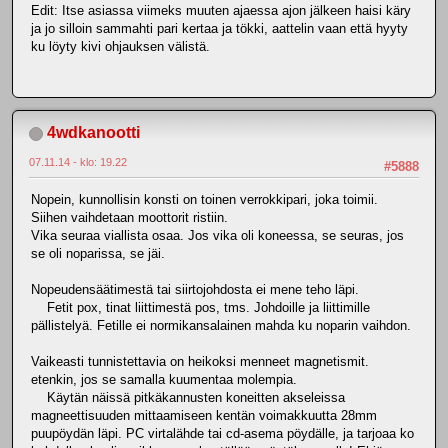
Edit: Itse asiassa viimeks muuten ajaessa ajon jälkeen haisi käry
ja jo silloin sammahti pari kertaa ja tökki, aattelin vaan että hyyty
ku löyty kivi ohjauksen välistä.
4wdkanootti
07.11.14 - klo: 19.22
#5888
Nopein, kunnollisin konsti on toinen verrokkipari, joka toimii.
Siihen vaihdetaan moottorit ristiin.
Vika seuraa viallista osaa. Jos vika oli koneessa, se seuras, jos
se oli noparissa, se jäi.
Nopeudensäätimestä tai siirtojohdosta ei mene teho läpi.
Fetit pox, tinat liittimestä pos, tms. Johdoille ja liittimille
pällistelyä. Fetille ei normikansalainen mahda ku noparin vaihdon.
Vaikeasti tunnistettavia on heikoksi menneet magnetismit.
etenkin, jos se samalla kuumentaa molempia.
Käytän näissä pitkäkannusten koneitten akseleissa
magneettisuuden mittaamiseen kentän voimakkuutta 28mm
puupöydän läpi. PC virtalähde tai cd-asema pöydälle, ja tarjoaa ko