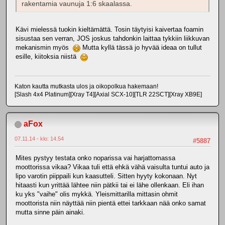
rakentamia vaunuja 1:6 skaalassa.
Kävi mielessä tuokin kieltämättä. Tosin täytyisi kaivertaa foamin
sisustaa sen verran, JOS joskus tahdonkin laittaa tykkiin liikkuvan
mekanismin myös
Mutta kyllä tässä jo hyvää ideaa on tullut
esille, kiitoksia niistä
Katon kautta mutkasta ulos ja oikopolkua hakemaan!
[Slash 4x4 Platinum][Xray T4][Axial SCX-10][TLR 22SCT][Xray XB9E]
aFox
07.11.14 - klo: 14.54
#5887
Mites pystyy testata onko noparissa vai harjattomassa
moottorissa vikaa? Vikaa tuli että ehkä vähä vaisulta tuntui auto ja
lipo varotin piippaili kun kaasutteli. Sitten hyyty kokonaan. Nyt
hitaasti kun yrittää lähtee niin pätkii tai ei lähe ollenkaan. Eli ihan
ku yks "vaihe" olis mykkä. Yleismittarilla mittasin ohmit
moottorista niin näyttää niin pientä ettei tarkkaan nää onko samat
mutta sinne päin ainaki.