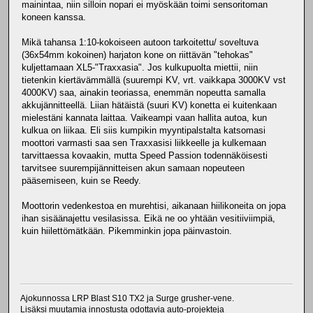
mainintaa, niin silloin nopari ei myöskään toimi sensoritoman
koneen kanssa.
Mikä tahansa 1:10-kokoiseen autoon tarkoitettu/ soveltuva
(36x54mm kokoinen) harjaton kone on riittävän "tehokas"
kuljettamaan XL5-"Traxxasia". Jos kulkupuolta miettii, niin
tietenkin kiertävämmällä (suurempi KV, vrt. vaikkapa 3000KV vst
4000KV) saa, ainakin teoriassa, enemmän nopeutta samalla
akkujännitteellä. Liian hätäistä (suuri KV) konetta ei kuitenkaan
mielestäni kannata laittaa. Vaikeampi vaan hallita autoa, kun
kulkua on liikaa. Eli siis kumpikin myyntipalstalta katsomasi
moottori varmasti saa sen Traxxasisi liikkeelle ja kulkemaan
tarvittaessa kovaakin, mutta Speed Passion todennäköisesti
tarvitsee suurempijännitteisen akun samaan nopeuteen
pääsemiseen, kuin se Reedy.
Moottorin vedenkestoa en murehtisi, aikanaan hiilikoneita on jopa
ihan sisäänajettu vesilasissa. Eikä ne oo yhtään vesitiiviimpiä,
kuin hiilettömätkään. Pikemminkin jopa päinvastoin.
Ajokunnossa LRP Blast S10 TX2 ja Surge grusher-vene.
Lisäksi muutamia innostusta odottavia auto-projekteja