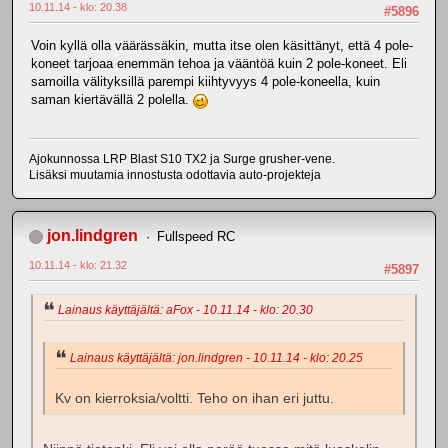
10.11.14 - klo: 20.38
#5896
Voin kyllä olla väärässäkin, mutta itse olen käsittänyt, että 4 pole-
koneet tarjoaa enemmän tehoa ja vääntöä kuin 2 pole-koneet. Eli
samoilla välityksillä parempi kiihtyvyys 4 pole-koneella, kuin
saman kiertävällä 2 polella.
Ajokunnossa LRP Blast S10 TX2 ja Surge grusher-vene.
Lisäksi muutamia innostusta odottavia auto-projekteja
jon.lindgren
Fullspeed RC
10.11.14 - klo: 21.32
#5897
Lainaus käyttäjältä: aFox - 10.11.14 - klo: 20.30
Lainaus käyttäjältä: jon.lindgren - 10.11.14 - klo: 20.25
Kv on kierroksia/voltti. Teho on ihan eri juttu.