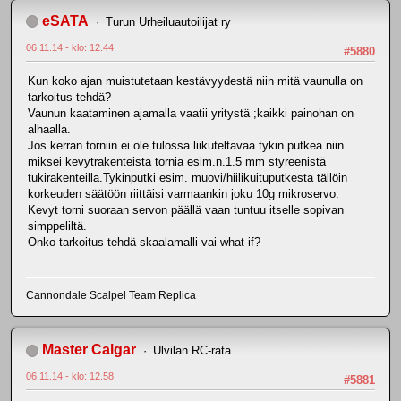
eSATA
Turun Urheiluautoilijat ry
06.11.14 - klo: 12.44
#5880
Kun koko ajan muistutetaan kestävyydestä niin mitä vaunulla on
tarkoitus tehdä?
Vaunun kaataminen ajamalla vaatii yritystä ;kaikki painohan on
alhaalla.
Jos kerran torniin ei ole tulossa liikuteltavaa tykin putkea niin
miksei kevytrakenteista tornia esim.n.1.5 mm styreenistä
tukirakenteilla.Tykinputki esim. muovi/hiilikuituputkesta tällöin
korkeuden säätöön riittäisi varmaankin joku 10g mikroservo.
Kevyt torni suoraan servon päällä vaan tuntuu itselle sopivan
simppeliltä.
Onko tarkoitus tehdä skaalamalli vai what-if?
Cannondale Scalpel Team Replica
Master Calgar
Ulvilan RC-rata
06.11.14 - klo: 12.58
#5881