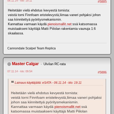
06.11.14 - klo: 19.11
#5885
Heitetään vielä ehdotus kevyestä tornista:
veistä torni Finnfoam eristelevystä,liimaa vaneri pohjaksi johon
saa kiinnitettyä pyöritysmekanismin.
Kannattaa varmaan käydä
pienoismallit.net
:ssä katsomassa
muistaakseni käyttäjä Matti Piilolan rakentamia vaunuja 1:6
skaalassa.
Cannondale Scalpel Team Replica
Master Calgar
Ulvilan RC-rata
07.11.14 - klo: 09.54
#5886
Lainaus käyttäjältä: eSATA - 06.11.14 - klo: 19.11
Heitetään vielä ehdotus kevyestä tornista:
veistä torni Finnfoam eristelevystä,liimaa vaneri pohjaksi
johon saa kiinnitettyä pyöritysmekanismin.
Kannattaa varmaan käydä
pienoismallit.net
:ssä
katsomassa muistaakseni käyttäjä Matti Piilolan