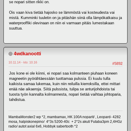
se nopari sitten rikki on.
Ois vaan kiva tietää hajosko se lämmöstä vai kosteudesta vai
mistä. Kumminki tuuletin on ja pitäshän siinä olla lämpökatkaisu ja
waterprooffiki olevinaan on niin ei varmaan pitäis lumestakaan
suuttua.
4wdkanootti
10.11.14 - klo: 10.16
#5892
Jos kone ei ole kiinni, ei nopari saa kolmanteen piuhaan koneen
magneetin pyörähtäessään tuottamaa pulssia. Ei kuulu tulla
kaikista samaa lukemaa, kuin niin reiluilla kierroksilla, ettei mittari
enää näe aikaeroja. Siitä pulssista, tulipa se anturijohdoista tai
tuosta työn kannalta kolmannesta, nopari tietää vaihtaa johtoparia,
tahdistua.
MambaMonster2 wp *2, mambamax, HK 100A noparit/ , Leopard- 4282
mosa, halpiskonepino/ 4*3s 5200-40c + 2*2s akut/ Futaba3pm 2,4HGz
radio/ autot axial 6x6, Hobbyk sabertooth *2