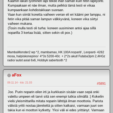
Käämin lakan lyöminen läpi tekee ihan saman kuin fetin läpilyönti.
Kumpaakaan et näe ilman, mutta pelkkä tämä testi ei vikaa
kumpaankaan kohdistakkaan suoraan.
Vaan kun siirrät konetta vaiheen verran eli eri käämi per lamppu, ni
fetin vika pitää saman lampun välkkyvänä, koneen vika siirtyi
vaiheen mukana.
(Tosin mulla testi oli turha: koneen uusiminen antoi ajaa sillä
noparilla 3 kertaa lisää, sitten sekin oli pox.)
MambaMonster2 wp *2, mambamax, HK 100A noparit/ , Leopard- 4282
mosa, halpiskonepino/ 4*3s 5200-40c + 2*2s akut/ Futaba3pm 2,4HGz
radio/ autot axial 6x6, Hobbyk sabertooth *2
aFox
09.11.14 - klo: 21.03
#5891
Joo. Purin noparin eilen irti ja kurkkasin sisään vaan sepä onki
valettu umpeen eli tarvii sitä sen enempi tutkia silmällä :) Kokeilin
vielä yleismittarilla mitata noparin lähtöjä ilman moottoria. Parista
välistä yritti nostaa jännitettä ja sitten katkaisi, varmaan juuri sen
takia kun ei moottori kytketty. Yksi väli ei edes yrittänyt. Varmaan