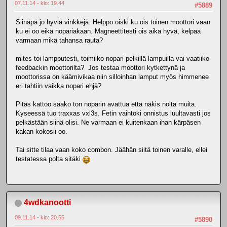
07.11.14 - klo: 19.44
#5889
Siinäpä jo hyviä vinkkejä. Helppo oiski ku ois toinen moottori vaan
ku ei oo eikä nopariakaan. Magneettitesti ois aika hyvä, kelpaa
varmaan mikä tahansa rauta?
mites toi lampputesti, toimiiko nopari pelkillä lampuilla vai vaatiiko
feedbackin moottorilta? Jos testaa moottori kytkettynä ja
moottorissa on käämivikaa niin silloinhan lamput myös himmenee
eri tahtiin vaikka nopari ehjä?
Pitäs kattoo saako ton noparin avattua että näkis noita muita.
Kyseessä tuo traxxas vxl3s. Fetin vaihtoki onnistus luultavasti jos
pelkästään siinä olisi. Ne varmaan ei kuitenkaan ihan kärpäsen
kakan kokosii oo.
Tai sitte tilaa vaan koko combon. Jäähän siitä toinen varalle, ellei
testatessa polta sitäki
4wdkanootti
09.11.14 - klo: 20.55
#5890