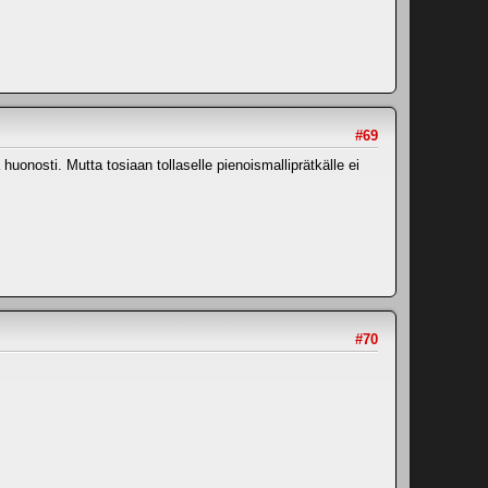
#69
uonosti. Mutta tosiaan tollaselle pienoismalliprätkälle ei
#70