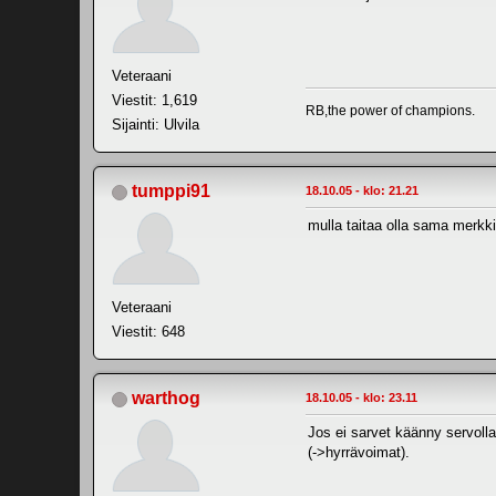
Veteraani
Viestit: 1,619
RB,the power of champions.
Sijainti: Ulvila
tumppi91
18.10.05 - klo: 21.21
mulla taitaa olla sama merkki
Veteraani
Viestit: 648
warthog
18.10.05 - klo: 23.11
Jos ei sarvet käänny servolla 
(->hyrrävoimat).