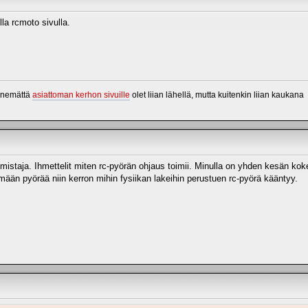
olla rcmoto sivulla.
menemättä
asiattoman kerhon sivuille
olet liian lähellä, mutta kuitenkin liian kaukana
omistaja. Ihmettelit miten rc-pyörän ohjaus toimii. Minulla on yhden kesän k
tämään pyörää niin kerron mihin fysiikan lakeihin perustuen rc-pyörä kääntyy.