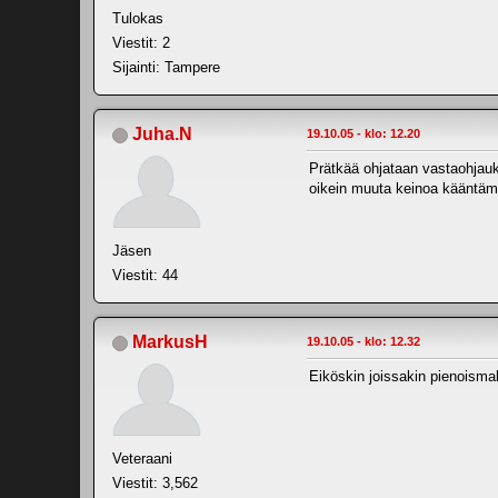
Tulokas
Viestit: 2
Sijainti: Tampere
Juha.N
19.10.05 - klo: 12.20
Prätkää ohjataan vastaohjauks
oikein muuta keinoa kääntämi
Jäsen
Viestit: 44
MarkusH
19.10.05 - klo: 12.32
Eiköskin joissakin pienoismal
Veteraani
Viestit: 3,562