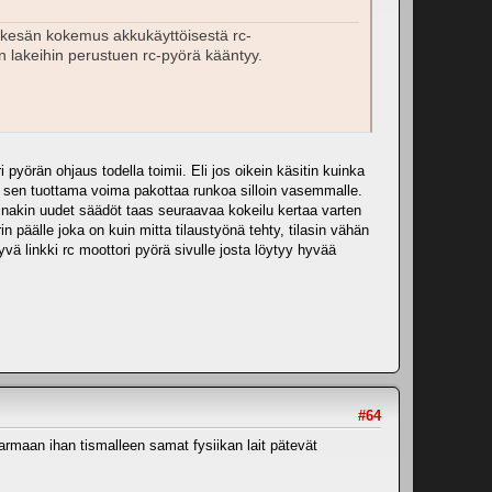
n kesän kokemus akkukäyttöisestä rc-
an lakeihin perustuen rc-pyörä kääntyy.
i pyörän ohjaus todella toimii. Eli jos oikein käsitin kuinka
in sen tuottama voima pakottaa runkoa silloin vasemmalle.
ainakin uudet säädöt taas seuraavaa kokeilu kertaa varten
n päälle joka on kuin mitta tilaustyönä tehty, tilasin vähän
vä linkki rc moottori pyörä sivulle josta löytyy hyvää
#64
rmaan ihan tismalleen samat fysiikan lait pätevät