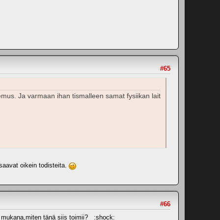
#65
mus. Ja varmaan ihan tismalleen samat fysiikan lait
 saavat oikein todisteita.
#66
en mukana,miten tänä siis toimii? :shock: