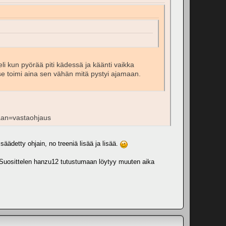
i kun pyörää piti kädessä ja käänti vaikka
 se toimi aina sen vähän mitä pystyi ajamaan.
taan=vastaohjaus
 säädetty ohjain, no treeniä lisää ja lisää.
n. Suosittelen hanzu12 tutustumaan löytyy muuten aika