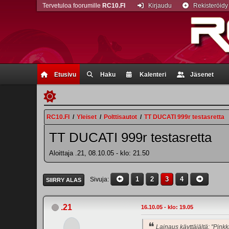
Tervetuloa foorumille
RC10.FI
Kirjaudu
Rekisteröidy
Etusivu
Haku
Kalenteri
Jäsenet
RC10.FI
/
Yleiset
/
Polttisautot
/
TT DUCATI 999r testasretta
TT DUCATI 999r testasretta
Aloittaja .21, 08.10.05 - klo: 21.50
1
2
3
4
Sivuja
SIIRRY ALAS
.21
16.10.05 - klo: 19.05
Lainaus käyttäjältä: "Pinkk