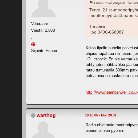
Lainaus käyttäjältä: "koivis
Terve .21 rc-moottoripyö
moottoripyörästä parin ke
Veteraani
Terveisin
Viestit: 1,038
Ilpo 0400-668987
,
Kiitos ilpolle puhelin palvelu
Sijainti: Espoo
ohjaus tapahtuu niin esim: jo
:?: :shock: En ole varma käsi
tehty joten nähtäväksi jää kui
mutu tuntumalla 300mm pätkän 
tietoa aina ohjausksesta nippe
http://www.teambenwell.co.uk
warthog
18.10.05 - klo: 20.31
Radio-ohjattavia moottoripyö
pienempiinkin pyöriin.