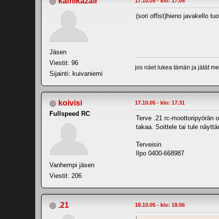
kamikazair
17.10.05 - klo: 17.05
(sori offist)hieno javakello tu
Jäsen
Viestit: 96
jos näet lukea tämän ja jätät 
Sijainti: kuivaniemi
koivisi
17.10.05 - klo: 17.31
Fullspeed RC
Terve .21 rc-moottoripyörän 
takaa. Soittele tai tule näyt
Terveisin
Ilpo 0400-668987
Vanhempi jäsen
Viestit: 206
.21
18.10.05 - klo: 18.56