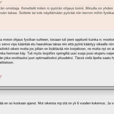
i"
rän omistaja. Ihmettelit miten rc-pyörän ohjaus toimii. Minulla on yhde
sän takaa. Soittele tai tule näyttämään pyörää niin kerron mihin fysiik
sta moton ohjaus fysiikan suhteen, tosiaan tuli pieni oppitunti kuinka rc moottor
s servo vipu kääntää etu haarukkaa takaa niin että pyörä kääntyy oikealle ni
tinkö oikein mutta jos jollain on lisättävää niin korjatkoon, no mutta nyt on 
nka homman käy. Tuli myös lesjoförs springiltä uusi suoja jousi etujarru vaijeri
joka osoittauitui juuri optimaaliseksi pituudeksi. Tässä vielä ilpolta saatu hy
litietoon.
/
rää en oo koskaan ajanut. Mut oikeista mp:stä on yli 6 vuoden kokemus. Ja va