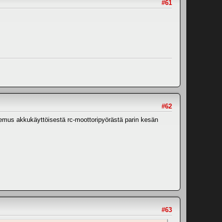
#61
#62
okemus akkukäyttöisestä rc-moottoripyörästä parin kesän
#63