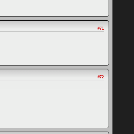
#71
#72