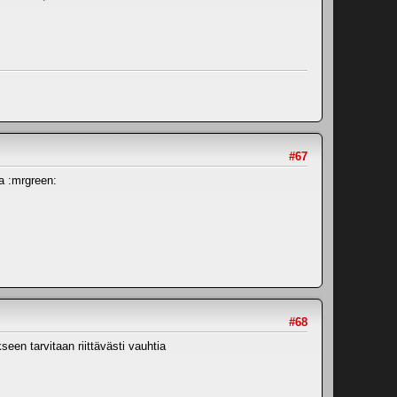
#67
a :mrgreen:
#68
seen tarvitaan riittävästi vauhtia