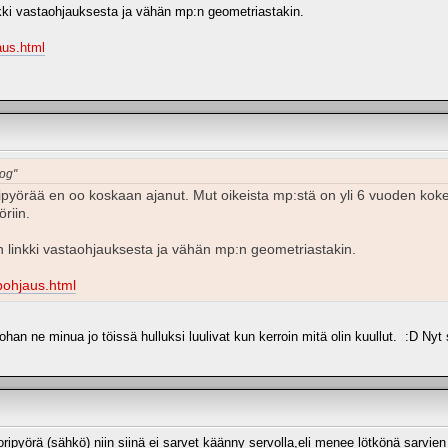
kki vastaohjauksesta ja vähän mp:n geometriastakin.
aus.html
hog"
ipyörää en oo koskaan ajanut. Mut oikeista mp:stä on yli 6 vuoden koke
riin.
 linkki vastaohjauksesta ja vähän mp:n geometriastakin.
mpohjaus.html
johan ne minua jo töissä hulluksi luulivat kun kerroin mitä olin kuullut. :D Nyt
oripyörä (sähkö) niin siinä ei sarvet käänny servolla,eli menee lötkönä sarvi