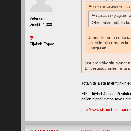
Lainaus käyttäjältä: ".21
Lainaus käyttäjältä: "
Veteraani
Olin paikan päällä k
Viestit: 1,038
,
Jännä homma se tosiaan
oikealle niin rengas kä
Sijainti: Espoo
:mrgreen:
just prätkäkortin ajaneena
Eli perustuu siihen että 
Jotain tälläista mietittiinkin
EDIT: löytyihän netistä vihdo
paljon nippeli tietoa myös si
http://www.steliosh.net/rcmot