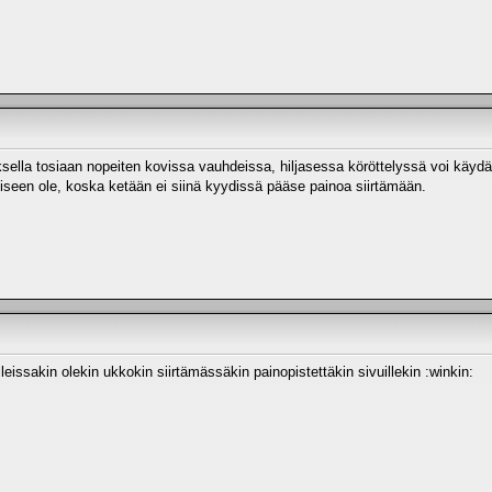
ella tosiaan nopeiten kovissa vauhdeissa, hiljasessa köröttelyssä voi käydä h
seen ole, koska ketään ei siinä kyydissä pääse painoa siirtämään.
leissakin olekin ukkokin siirtämässäkin painopistettäkin sivuillekin :winkin: