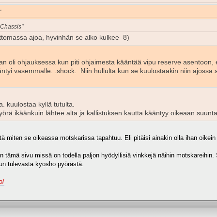
"
4Chassis"
attomassa ajoa, hyvinhän se alko kulkee 8)
 oli ohjauksessa kun piti ohjaimesta kääntää vipu reserve asentoon, el
äntyi vasemmalle. :shock: Niin hullulta kun se kuulostaakin niin ajossa
. kuulostaa kyllä tutulta.
pyörä ikäänkuin lähtee alta ja kallistuksen kautta kääntyy oikeaan suun
 että miten se oikeassa motskarissa tapahtuu. Eli pitäisi ainakin olla ihan oikein
in tämä sivu missä on todella paljon hyödyllisiä vinkkejä näihin motskareihi
nun tulevasta kyosho pyörästä.
o/