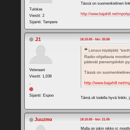
Tässä on suomenkielinen lin
Tulokas
http://www.bajahill.net/mpohj
Viestit: 2
Sijainti: Tampere
.21
18.10.05 - klo: 20.58
Lainaus käyttäjältä: "wart
Radio-ohjattavia moottor
pätevät pienempiinkin pyö
Veteraani
Tässä on suomenkielinen
Viestit: 1,038
,
http://www.bajahill.net/
Sijainti: Espoo
Tämä oli todella hyvä linkki, 
Juuzmo
18.10.05 - klo: 21.05
Mulla on jokin nikko rc moott