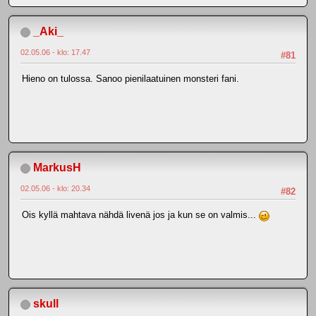
_Aki_
02.05.06 - klo: 17.47
#81
Hieno on tulossa. Sanoo pienilaatuinen monsteri fani.
MarkusH
02.05.06 - klo: 20.34
#82
Ois kyllä mahtava nähdä livenä jos ja kun se on valmis...
skull