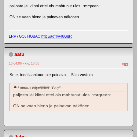
paljosta jäi kiinni ettei ois mahtunut ulos :mrgreen:
ON se vaan hieno ja painavan näkönen
LRP / GO / HOBAO
http://adf.ly/46GqR
aatu
16.04.06 - klo: 16.55
#63
Se ei todellaankaan ole painava... Päin vastoin..
Lainaus käyttäjältä: "Bagi"
paljosta jäi kiinni ettei ois mahtunut ulos :mrgreen:
ON se vaan hieno ja painavan näkönen
Jabe