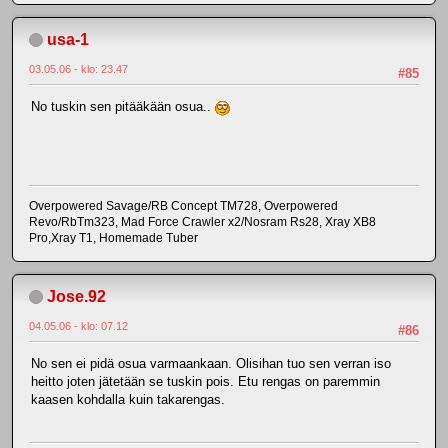
usa-1
03.05.06 - klo: 23.47
#85
No tuskin sen pitääkään osua..
Overpowered Savage/RB Concept TM728, Overpowered
Revo/RbTm323, Mad Force Crawler x2/Nosram Rs28, Xray XB8
Pro,Xray T1, Homemade Tuber
Jose.92
04.05.06 - klo: 07.12
#86
No sen ei pidä osua varmaankaan. Olisihan tuo sen verran iso
heitto joten jätetään se tuskin pois. Etu rengas on paremmin
kaasen kohdalla kuin takarengas.