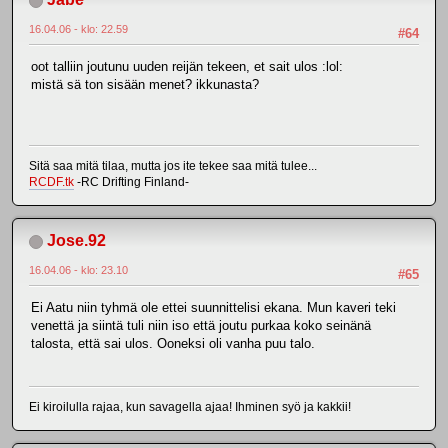
16.04.06 - klo: 22.59
#64
oot talliin joutunu uuden reijän tekeen, et sait ulos :lol:
mistä sä ton sisään menet? ikkunasta?
Sitä saa mitä tilaa, mutta jos ite tekee saa mitä tulee...
RCDF.tk
-RC Drifting Finland-
Jose.92
16.04.06 - klo: 23.10
#65
Ei Aatu niin tyhmä ole ettei suunnittelisi ekana. Mun kaveri teki
venettä ja siintä tuli niin iso että joutu purkaa koko seinänä
talosta, että sai ulos. Ooneksi oli vanha puu talo.
Ei kiroilulla rajaa, kun savagella ajaa! Ihminen syö ja kakkii!