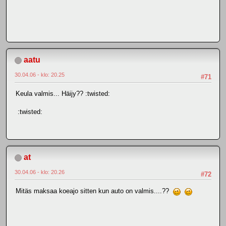
aatu
30.04.06 - klo: 20.25
#71
Keula valmis... Häijy?? :twisted:
:twisted:
at
30.04.06 - klo: 20.26
#72
Mitäs maksaa koeajo sitten kun auto on valmis....??