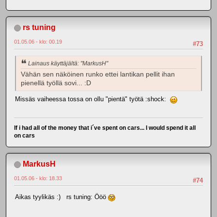
rs tuning
01.05.06 - klo: 00.19
#73
Lainaus käyttäjältä: "MarkusH"
Vähän sen näköinen runko ettei lantikan pellit ihan
pienellä työllä sovi... :D
Missäs vaiheessa tossa on ollu "pientä" työtä :shock:
If i had all of the money that i´ve spent on cars... I would spend it all
on cars
MarkusH
01.05.06 - klo: 18.33
#74
Aikas tyylikäs :) rs tuning: Ööö