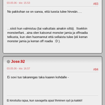
03.05.06 - klo: 15.53
#83
No pakkohan se on sanoa, että tuosta tulee hirveän.....
...siisti kun valmistuu (tai vaikuttais ainakin siltä). Itsekkin
monsterifani...aina olen katsonut monster jamia ja offroadia
telkusta, kun olen huomannut että sellaista tulee (eli kerran
monster jamia ja kerran off roadia :D ).
Jose.92
03.05.06 - klo: 16.57
#84
Ei sovi tuo takarengas taka kaaren kohdalle -
Ei kiroilulla rajaa, kun savagella ajaa! Ihminen syö ja kakkii!