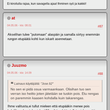
Ei kiroilulla rajaa, kun savagella ajaa! Ihminen syö ja kakkii!
at
04.05.06 - klo: 08.01
#87
Akselihan tulee "putomaan" alaspäin ja samalla siirtyy enemmän
rungon etupäätä kohti kun iskarit asennetaan.
Juuzmo
04.05.06 - klo: 14.09
#88
Lainaus käyttäjältä: "Jose.92"
No sen ei pidä osua varmaankaan. Olisihan tuo sen
verran iso heitto joten jätetään se tuskin pois. Etu rengas
on paremmin kaasen kohdalla kuin takarengas.
Ihme valitusta,ei tullut mieleen että etupääkin menee pois