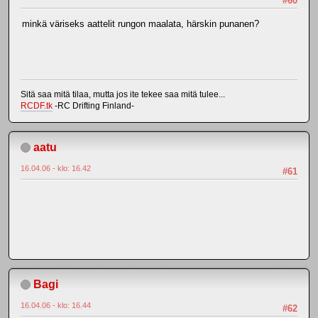
#60
minkä väriseks aattelit rungon maalata, härskin punanen?
Sitä saa mitä tilaa, mutta jos ite tekee saa mitä tulee...
RCDF.tk
-RC Drifting Finland-
aatu
16.04.06 - klo: 16.42
#61
Bagi
16.04.06 - klo: 16.44
#62