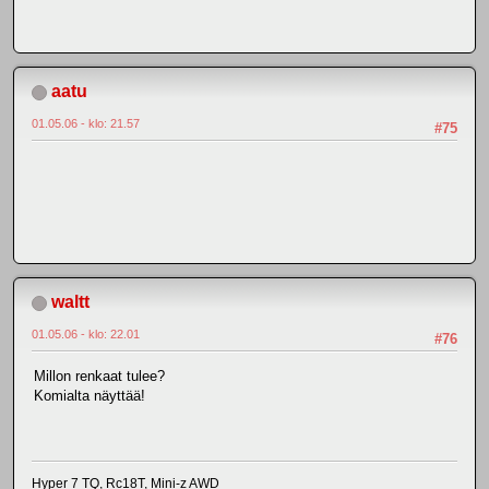
aatu
01.05.06 - klo: 21.57
#75
waltt
01.05.06 - klo: 22.01
#76
Millon renkaat tulee?
Komialta näyttää!
Hyper 7 TQ, Rc18T, Mini-z AWD