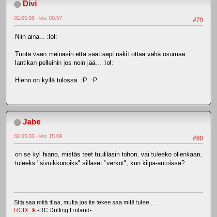
Divi
02.05.06 - klo: 00.57
#79
Niin aina... :lol:
Tuota vaan meinasin että saattaapi nakit ottaa vähä osumaa
lantikan pelleihin jos noin jää... :lol:
Hieno on kyllä tulossa :P :P
Jabe
02.05.06 - klo: 15.09
#80
on se kyl hiano, mistäs teet tuulilasin tohon, vai tuleeko ollenkaan,
tuleeks "sivuikkunoiks" sillaset "verkot", kun kilpa-autoissa?
Sitä saa mitä tilaa, mutta jos ite tekee saa mitä tulee...
RCDF.tk
-RC Drifting Finland-