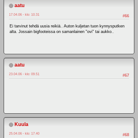
aatu
17.04.06 - klo: 10.31
#66
Ei tarvinut tehdä uusia reikiä.. Auton kuljetan tuon kynnysputken
alta. Jossain bigfooteissa on samanlainen "ovi" tai aukko..
aatu
23.04.06 - klo: 09.51
#67
Kuula
25.04.06 - klo: 17.40
#68