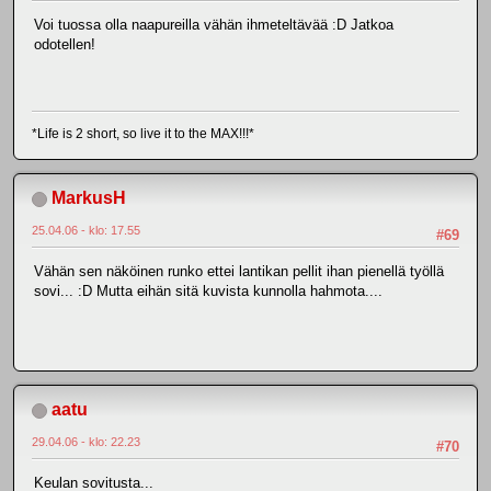
Voi tuossa olla naapureilla vähän ihmeteltävää :D Jatkoa
odotellen!
*Life is 2 short, so live it to the MAX!!!*
MarkusH
25.04.06 - klo: 17.55
#69
Vähän sen näköinen runko ettei lantikan pellit ihan pienellä työllä
sovi... :D Mutta eihän sitä kuvista kunnolla hahmota....
aatu
29.04.06 - klo: 22.23
#70
Keulan sovitusta...