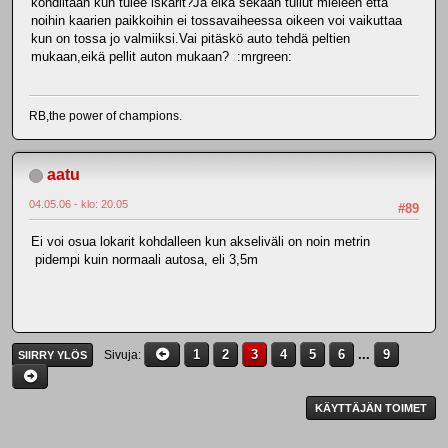
kohdiltaan kun tulee iskarit?Ja eikä sekään tullut mieleen että
noihin kaarien paikkoihin ei tossavaiheessa oikeen voi vaikuttaa
kun on tossa jo valmiiksi.Vai pitäskö auto tehdä peltien
mukaan,eikä pellit auton mukaan? :mrgreen:
RB,the power of champions.
aatu
04.05.06 - klo: 20.05
#89
Ei voi osua lokarit kohdalleen kun akseliväli on noin metrin
pidempi kuin normaali autosa, eli 3,5m
1
2
3
4
5
6
...
9
Sivuja
SIIRRY YLÖS
KÄYTTÄJÄN TOIMET