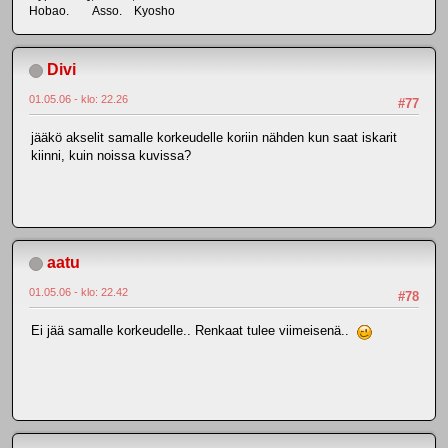
Hobao. Asso. Kyosho
Divi
01.05.06 - klo: 22.26
#77
jääkö akselit samalle korkeudelle koriin nähden kun saat iskarit
kiinni, kuin noissa kuvissa?
aatu
01.05.06 - klo: 22.42
#78
Ei jää samalle korkeudelle.. Renkaat tulee viimeisenä..