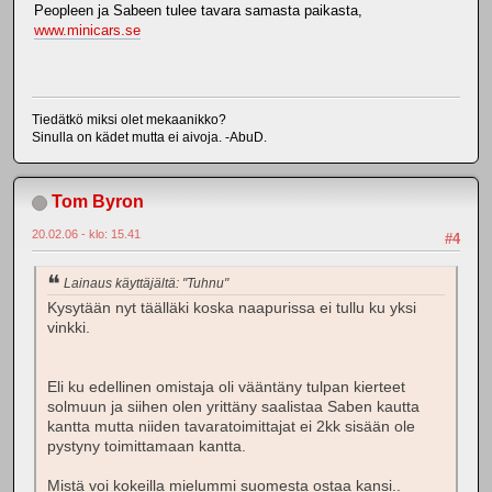
Peopleen ja Sabeen tulee tavara samasta paikasta,
www.minicars.se
Tiedätkö miksi olet mekaanikko?
Sinulla on kädet mutta ei aivoja. -AbuD.
Tom Byron
20.02.06 - klo: 15.41
#4
Lainaus käyttäjältä: "Tuhnu"
Kysytään nyt täälläki koska naapurissa ei tullu ku yksi
vinkki.
Eli ku edellinen omistaja oli vääntäny tulpan kierteet
solmuun ja siihen olen yrittäny saalistaa Saben kautta
kantta mutta niiden tavaratoimittajat ei 2kk sisään ole
pystyny toimittamaan kantta.
Mistä voi kokeilla mielummi suomesta ostaa kansi..