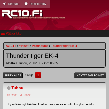
Kirjaudu
Rekisteröidy
Päävalikko
RC10.FI
/
Yleiset
/
Polttisautot
/
Thunder tiger EK-4
Thunder tiger EK-4
Aloittaja Tuhnu, 20.02.06 - klo: 06.35
1
Sivuja
SIIRRY ALAS
KÄYTTÄJÄN TOIMET
Tuhnu
20.02.06 - klo: 06.35
Kysytään nyt täälläki koska naapurissa ei tullu ku yksi vinkki.