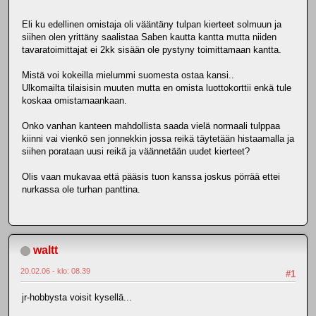
Eli ku edellinen omistaja oli vääntäny tulpan kierteet solmuun ja
siihen olen yrittäny saalistaa Saben kautta kantta mutta niiden
tavaratoimittajat ei 2kk sisään ole pystyny toimittamaan kantta.
Mistä voi kokeilla mielummi suomesta ostaa kansi..
Ulkomailta tilaisisin muuten mutta en omista luottokorttii enkä tule
koskaa omistamaankaan.
Onko vanhan kanteen mahdollista saada vielä normaali tulppaa
kiinni vai vienkö sen jonnekkin jossa reikä täytetään histaamalla ja
siihen porataan uusi reikä ja väännetään uudet kierteet?
Olis vaan mukavaa että pääsis tuon kanssa joskus pörrää ettei
nurkassa ole turhan panttina.
waltt
20.02.06 - klo: 08.39
#1
jr-hobbysta voisit kysellä...