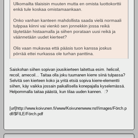
Ulkomailta tilaisisin muuten mutta en omista luottokorttii
enkä tule koskaa omistamaankaan.
Onko vanhan kanteen mahdollista saada vielä normaali
tulppaa kiinni vai vienkö sen jonnekkin jossa reikä
täytetään histaamalla ja siihen porataan uusi reikä ja
väännetään uudet kierteet?
Olis vaan mukavaa että pääsis tuon kanssa joskus
pörrää ettei nurkassa ole turhan panttina.
Saiskohan siihen sopivan jousikierteen laitettua esim. helicoil,
recoil, amecoil... Taitaa olla joku tuumanen kierre siinä tulpassa?
Selvitä sen kierteen koko ja yritä etsiä sopiva kierre-elementti
siihen, käy vaikka jossain paikallisella konepajalla kyselemässä.
Helpommalla taitaa päästä, kun tilaa uuden kannen. :?
[url]http://www.koivunen.fi/www/Koivunenwww.nsf/images/Förch.p
df/$FILE/Förch.pdf