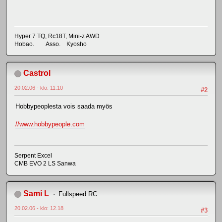
Hyper 7 TQ, Rc18T, Mini-z AWD
Hobao. Asso. Kyosho
Castrol
20.02.06 - klo: 11.10
#2
Hobbypeoplesta vois saada myös
//www.hobbypeople.com
Serpent Excel
CMB EVO 2 LS Sanwa
Sami L
Fullspeed RC
20.02.06 - klo: 12.18
#3