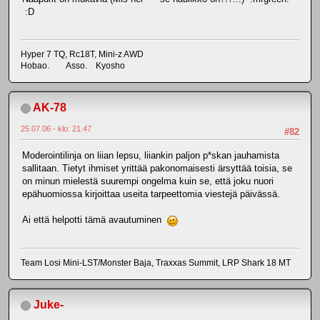
:D
Hyper 7 TQ, Rc18T, Mini-z AWD
Hobao. Asso. Kyosho
AK-78
25.07.06 - klo: 21.47
#82
Moderointilinja on liian lepsu, liiankin paljon p*skan jauhamista
sallitaan. Tietyt ihmiset yrittää pakonomaisesti ärsyttää toisia, se
on minun mielestä suurempi ongelma kuin se, että joku nuori
epähuomiossa kirjoittaa useita tarpeettomia viestejä päivässä.
Ai että helpotti tämä avautuminen
Team Losi Mini-LST/Monster Baja, Traxxas Summit, LRP Shark 18 MT
Juke-