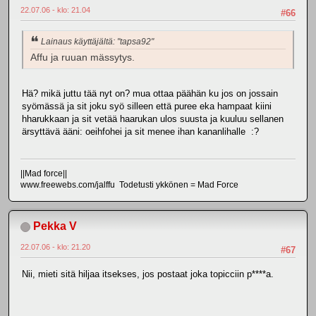
22.07.06 - klo: 21.04
#66
Lainaus käyttäjältä: "tapsa92"
Affu ja ruuan mässytys.
Hä? mikä juttu tää nyt on? mua ottaa päähän ku jos on jossain
syömässä ja sit joku syö silleen että puree eka hampaat kiini
hharukkaan ja sit vetää haarukan ulos suusta ja kuuluu sellanen
ärsyttävä ääni: oeihfohei ja sit menee ihan kananlihalle :?
||Mad force||
www.freewebs.com/jalffu Todetusti ykkönen = Mad Force
Pekka V
22.07.06 - klo: 21.20
#67
Nii, mieti sitä hiljaa itsekses, jos postaat joka topicciin p****a.