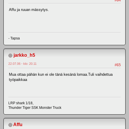
#64
Affu ja ruuan mässytys.
- Tapsa
jarkko_h5
22.07.06 - klo: 20.11
#65
Mua ottaa pähän kun ei ole tänä kesänä lomaa.Tuli vaihdettua
työpaikkaa
LRP shark 1/18,
Thunder Tiger SSK Monster Truck
Affu