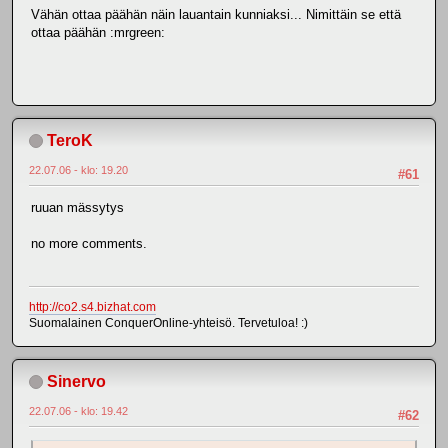
Vähän ottaa päähän näin lauantain kunniaksi... Nimittäin se että
ottaa päähän :mrgreen:
TeroK
22.07.06 - klo: 19.20
#61
ruuan mässytys
no more comments.
http://co2.s4.bizhat.com
Suomalainen ConquerOnline-yhteisö. Tervetuloa! :)
Sinervo
22.07.06 - klo: 19.42
#62