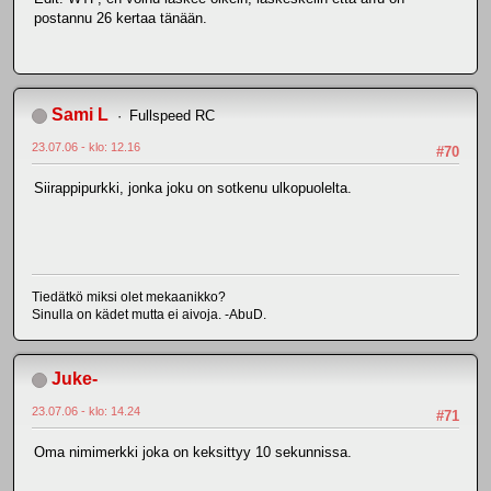
postannu 26 kertaa tänään.
Sami L
Fullspeed RC
23.07.06 - klo: 12.16
#70
Siirappipurkki, jonka joku on sotkenu ulkopuolelta.
Tiedätkö miksi olet mekaanikko?
Sinulla on kädet mutta ei aivoja. -AbuD.
Juke-
23.07.06 - klo: 14.24
#71
Oma nimimerkki joka on keksittyy 10 sekunnissa.