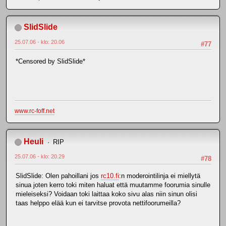
SlidSlide
25.07.06 - klo: 20.06
#77
*Censored by SlidSlide*
www.rc-foff.net
Heuli
RIP
25.07.06 - klo: 20.29
#78
SlidSlide: Olen pahoillani jos
rc10.fi
:n moderointilinja ei miellytä
sinua joten kerro toki miten haluat että muutamme foorumia sinulle
mieleiseksi? Voidaan toki laittaa koko sivu alas niin sinun olisi
taas helppo elää kun ei tarvitse provota nettifoorumeilla?