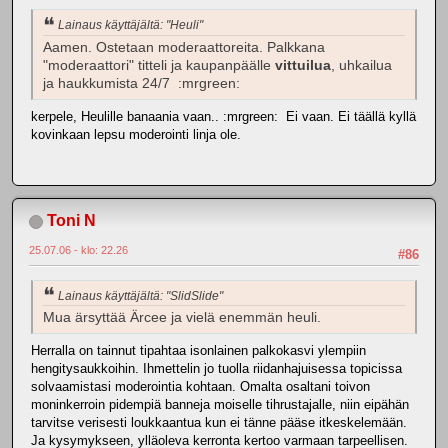
Lainaus käyttäjältä: "Heuli"
Aamen. Ostetaan moderaattoreita. Palkkana
"moderaattori" titteli ja kaupanpäälle
vittuilua
, uhkailua
ja haukkumista 24/7 :mrgreen:
kerpele, Heulille banaania vaan.. :mrgreen: Ei vaan. Ei täällä kyllä
kovinkaan lepsu moderointi linja ole.
Toni N
25.07.06 - klo: 22.26
#86
Lainaus käyttäjältä: "SlidSlide"
Mua ärsyttää Ärcee ja vielä enemmän heuli.
Herralla on tainnut tipahtaa isonlainen palkokasvi ylempiin
hengitysaukkoihin. Ihmettelin jo tuolla riidanhajuisessa topicissa
solvaamistasi moderointia kohtaan. Omalta osaltani toivon
moninkerroin pidempiä banneja moiselle tihrustajalle, niin eipähän
tarvitse verisesti loukkaantua kun ei tänne pääse itkeskelemään.
Ja kysymykseen, ylläoleva kerronta kertoo varmaan tarpeellisen.