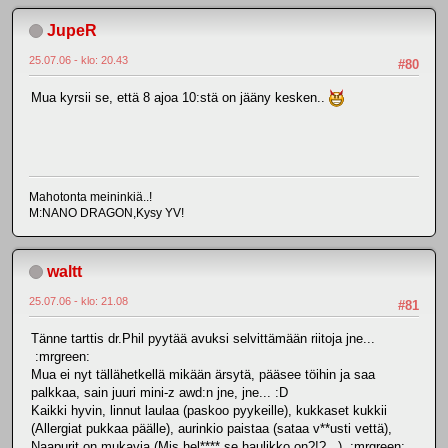
JupeR
25.07.06 - klo: 20.43
#80
Mua kyrsii se, että 8 ajoa 10:stä on jääny kesken..
Mahotonta meininkiä..!
M:NANO DRAGON,Kysy YV!
waltt
25.07.06 - klo: 21.08
#81
Tänne tarttis dr.Phil pyytää avuksi selvittämään riitoja jne...
:mrgreen:
Mua ei nyt tällähetkellä mikään ärsytä, pääsee töihin ja saa
palkkaa, sain juuri mini-z awd:n jne, jne... :D
Kaikki hyvin, linnut laulaa (paskoo pyykeille), kukkaset kukkii
(Allergiat pukkaa päälle), aurinkio paistaa (sataa v**usti vettä),
Naapurit on mukavia (Mis hel**** se haulikko on?!?...) :mrgreen: