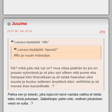
Juuzmo
23.07.06 - klo: 20.16
#74
Lainaus käyttäjältä: "Affu"
Lainaus käyttäjältä: "tapsa92"
Affu ja ruuan mässytys.
Hä? mikä juttu tää nyt on? mua ottaa päähän ku jos on
jossain syömässä ja sit joku syö silleen että puree eka
hampaat kiini hharukkaan ja sit vetää haarukan ulos
suusta ja kuuluu sellanen ärsyttävä ääni: oeihfohei ja sit
menee ihan kananlihalle :?
Pekka sen jo toteski, joka topicciin tarvii vastata vaikka et tietäs
edes mistä puhutaan. Jäätelötopic pahin onki, melkein jokatoinen
viesti on sulta :?