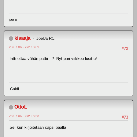
joo o
kisaaja
JoeUa RC
23.07.06 - klo: 18.09
#72
Intti ottaa vähän pattii :? Nyt pari viikkoo lusittu!
-Goldi
OttoL
23.07.06 - klo: 18.58
#73
Se, kun kirjoitetaan capsi päällä