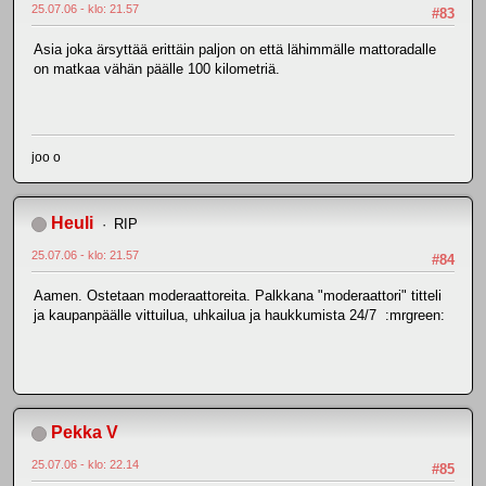
25.07.06 - klo: 21.57
#83
Asia joka ärsyttää erittäin paljon on että lähimmälle mattoradalle
on matkaa vähän päälle 100 kilometriä.
joo o
Heuli
RIP
25.07.06 - klo: 21.57
#84
Aamen. Ostetaan moderaattoreita. Palkkana "moderaattori" titteli
ja kaupanpäälle vittuilua, uhkailua ja haukkumista 24/7 :mrgreen:
Pekka V
25.07.06 - klo: 22.14
#85