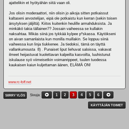
ajattelikin et hyötyähän siitä vaan oli.
Jos olisin moderaattori, niin olisin jo aikoja sitten potkaissut
kaltaseni arvostelijan, eipä ole potkaistu kun kerran (sekin toisen
ärsytyksen jäljiltä). Kiitos kuitenkin heulille armahduksista. Ja
minkäkö takia tällainen?? Jossain vaiheessa se kullakin
naksahtaa. Mikäs siinä jos tykkää kylpee p*skassa. Käytökseni
on aivan samanlaista kun monilla muillakin. Se loppuu siinä
vaiheessa kun linja tiukkenee. Ja tiedoksi, tämä on täyttä
vallankumousta 8) . Punaiset liput liehuvat saloissa, vakavat
ilmeet heijastuvat kuolettavan kalpeilta kasvoilta, luuhistunut
iskulause syö viimeisetkin voimanrippeet, tuulen tuodessa
kaukaisen kaiun kuljettaman äänen, ELÄMÄ ON!
www.rc-foff.net
1
2
3
4
5
6
Sivuja
SIIRRY YLÖS
KÄYTTÄJÄN TOIMET