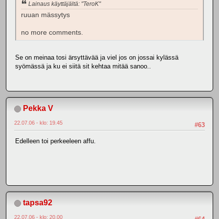
Lainaus käyttäjältä: "TeroK"
ruuan mässytys
no more comments.
Se on meinaa tosi ärsyttävää ja viel jos on jossai kylässä
syömässä ja ku ei siitä sit kehtaa mitää sanoo..
Pekka V
22.07.06 - klo: 19.45
#63
Edelleen toi perkeeleen affu.
tapsa92
22.07.06 - klo: 20.00