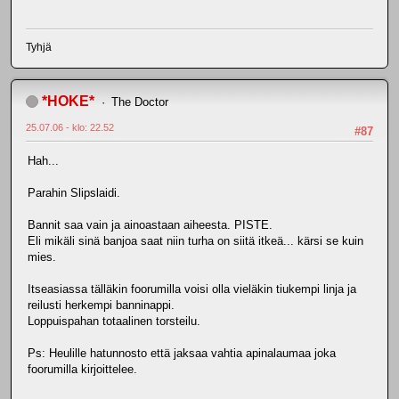
Tyhjä
*HOKE*
The Doctor
25.07.06 - klo: 22.52
#87
Hah...
Parahin Slipslaidi.
Bannit saa vain ja ainoastaan aiheesta. PISTE.
Eli mikäli sinä banjoa saat niin turha on siitä itkeä... kärsi se kuin
mies.
Itseasiassa tälläkin foorumilla voisi olla vieläkin tiukempi linja ja
reilusti herkempi banninappi.
Loppuispahan totaalinen torsteilu.
Ps: Heulille hatunnosto että jaksaa vahtia apinalaumaa joka
foorumilla kirjoittelee.