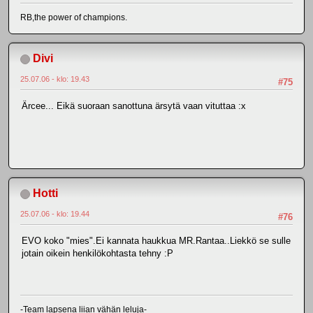
RB,the power of champions.
Divi
25.07.06 - klo: 19.43
#75
Ärcee... Eikä suoraan sanottuna ärsytä vaan vituttaa :x
Hotti
25.07.06 - klo: 19.44
#76
EVO koko "mies".Ei kannata haukkua MR.Rantaa..Liekkö se sulle
jotain oikein henkilökohtasta tehny :P
-Team lapsena liian vähän leluja-