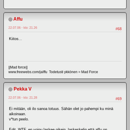
Affu
22.07.06 - klo: 21.26
#68
Kiitos...
||Mad force||
www.freewebs.com/jalffu Todetusti ykkönen = Mad Force
Pekka V
22.07.06 - klo: 21.28
#69
Ei mitään, oli ilo sanoa totuus. Sähän olet jo pahempi ku minä
aikoinaan.
v*tun peelo.
Edit. WTF, en voinu laskee oikein, laskeskelin että affu on