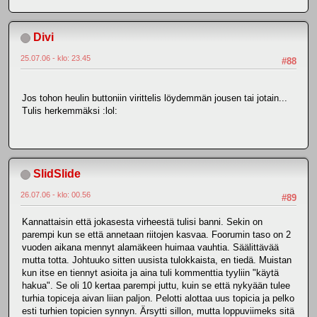
Divi
25.07.06 - klo: 23.45
#88
Jos tohon heulin buttoniin virittelis löydemmän jousen tai jotain...
Tulis herkemmäksi :lol:
SlidSlide
26.07.06 - klo: 00.56
#89
Kannattaisin että jokasesta virheestä tulisi banni. Sekin on
parempi kun se että annetaan riitojen kasvaa. Foorumin taso on 2
vuoden aikana mennyt alamäkeen huimaa vauhtia. Säälittävää
mutta totta. Johtuuko sitten uusista tulokkaista, en tiedä. Muistan
kun itse en tiennyt asioita ja aina tuli kommenttia tyyliin "käytä
hakua". Se oli 10 kertaa parempi juttu, kuin se että nykyään tulee
turhia topiceja aivan liian paljon. Pelotti alottaa uus topicia ja pelko
esti turhien topicien synnyn. Ärsytti sillon, mutta loppuviimeks sitä