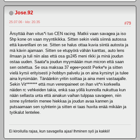
Jose.92
25.07.06 - klo: 20.35
#79
Ärsyttää ihan vitus*i tuo CEN racing. Matkii vaan savagea ja iso
5hp kone on vaan myyntikikka. Sitten sekin vielä siinnä autossa
että kaverillani on se. Sitten se halus ottaa kuvia siintä autosta ja
mä kävin ajamaan. Sitten se etupyörä vähän kanttas, auto lens
ilmaan ja tuli niin alas että osa gs245 meni rikki ja minä joudun
ostaa uuden. Saata*a joudun myymäään mun micron että saan
sen ostettua. Se osa maksaa 37 egee+postit Perke*e ja sitten
vielä kyrsii erityisesti jr-hobbyn palvelu ja on aina kyrsinyt ja tulee
aina kyrsimään. Tänäänkin yritin soittaa ja aina meni vastaajalle.
Sekin Vit******* että mun verenpaineet on ihan vit*n korkeella
näiden rc vehkeiden takia, enkä saa yöllä kunnolla nukuttua kun
nään sellasta unta että ainakun vaihan tulppaa savageen, niin
sinne sylinteriin menee hiekkaa ja joudun avaa kannen ja
putsaamaan sen sylnterin ja sitten ei taas huvita enää mikään ja
työkalut lentelee.
Ei kiroilulla rajaa, kun savagella ajaa! Ihminen syö ja kakkii!