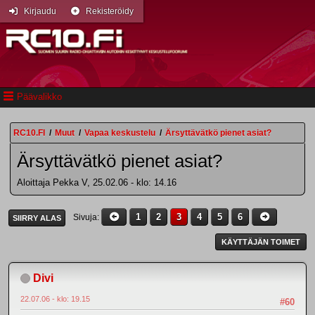
Kirjaudu
Rekisteröidy
Päävalikko
RC10.FI
/
Muut
/
Vapaa keskustelu
/
Ärsyttävätkö pienet asiat?
Ärsyttävätkö pienet asiat?
Aloittaja Pekka V, 25.02.06 - klo: 14.16
1
2
3
4
5
6
Sivuja
SIIRRY ALAS
KÄYTTÄJÄN TOIMET
Divi
22.07.06 - klo: 19.15
#60