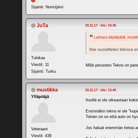
Sijainti: Nurmijärvi
JuTa
19.11.17 - klo: 10.35
Lainaus käyttäjältä: mustik
Itse suosittelen teknoa 
Tulokas
Viestit: 11
Millä perustein Tekno on par
Sijainti: Turku
mustikka
19.11.17 - klo: 13.45
Ylläpitäjä
Itsellä ei ole oikeastaan kok
Ensinnäkin tekno ei ole "kopi
Toinen on se että auto on hyv
Jos haluat enemmän tietoa aut
Veteraani
Viestit: 438