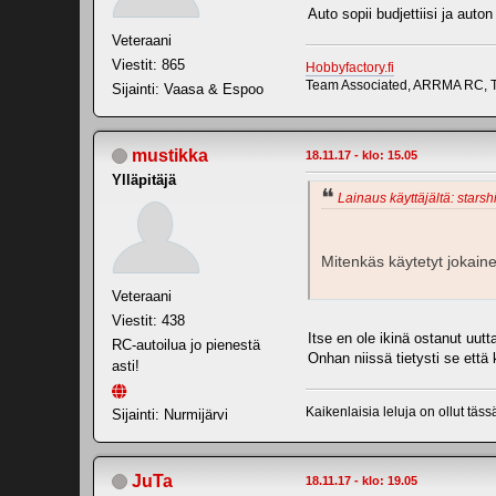
Auto sopii budjettiisi ja auton 
Veteraani
Viestit: 865
Hobbyfactory.fi
Team Associated, ARRMA RC, T
Sijainti: Vaasa & Espoo
mustikka
18.11.17 - klo: 15.05
Ylläpitäjä
Lainaus käyttäjältä: starshi
Mitenkäs käytetyt jokaine
Veteraani
Viestit: 438
Itse en ole ikinä ostanut uut
RC-autoilua jo pienestä
Onhan niissä tietysti se että
asti!
Kaikenlaisia leluja on ollut täs
Sijainti: Nurmijärvi
JuTa
18.11.17 - klo: 19.05