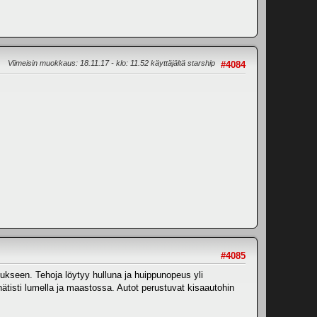
Viimeisin muokkaus
: 18.11.17 - klo: 11.52 käyttäjältä starship
#4084
#4085
tukseen. Tehoja löytyy hulluna ja huippunopeus yli
nätisti lumella ja maastossa. Autot perustuvat kisaautohin