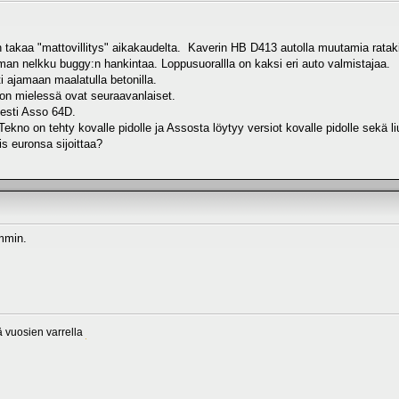
takaa "mattovillitys" aikakaudelta. Kaverin HB D413 autolla muutamia ratakier
man nelkku buggy:n hankintaa. Loppusuorallla on kaksi eri auto valmistajaa.
ti ajamaan maalatulla betonilla.
 on mielessä ovat seuraavanlaiset.
esti Asso 64D.
 Tekno on tehty kovalle pidolle ja Assosta löytyy versiot kovalle pidolle sekä li
 euronsa sijoittaa?
mmin.
sä vuosien varrella