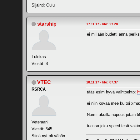
Sijainti: Oulu
starship
17.11.17 - klo: 23.20
ei millään budetti anna perik
Tulokas
Viestit: 8
VTEC
18.11.17 - klo: 07.37
RSRCA
tääs esim hyvä vaihtoehto:
h
ei niin kovaa mee ku toi xmaxx
Normi akuilla nopeus jotain 
Veteraani
tuossa joku speed testi vakio
Viestit: 545
Siinä nyt oli vähän