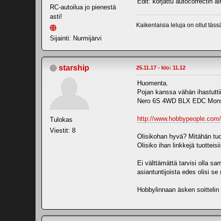
Edit: korjattu autocorrectin ai
RC-autoilua jo pienestä
asti!
Kaikenlaisia leluja on ollut täs
Sijainti: Nurmijärvi
starship
25.11.17 - klo: 11.12
Huomenta.
Pojan kanssa vähän ihastutti
Nero 6S 4WD BLX EDC Monst
http://www.hobbypeople.co
Tulokas
Viestit: 8
Olisikohan hyvä? Mitähän tuoho
Olisiko ihan linkkejä tuotteisi
Ei välttämättä tarvisi olla sa
asiantuntijoista edes olisi se
Hobbylinnaan äsken soittelin 