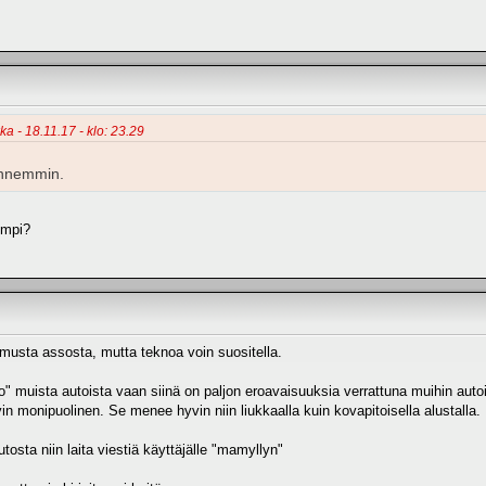
ka - 18.11.17 - klo: 23.29
ennemmin.
empi?
emusta assosta, mutta teknoa voin suositella.
o" muista autoista vaan siinä on paljon eroavaisuuksia verrattuna muihin autoi
in monipuolinen. Se menee hyvin niin liukkaalla kuin kovapitoisella alustalla.
osta niin laita viestiä käyttäjälle "mamyllyn"