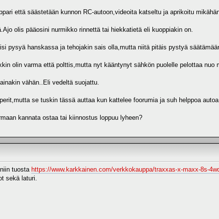
ppari että säästetään kunnon RC-autoon,videoita katseltu ja aprikoitu mikähän
o olis pääosini nurmikko rinnettä tai hiekkatietä eli kuoppiakin on.
äisi pysyä hanskassa ja tehojakin sais olla,mutta niitä pitäis pystyä säätämään
ekkin olin varma että polttis,mutta nyt kääntynyt sähkön puolelle pelottaa nu
ainakin vähän..Eli vedeltä suojattu.
aperit,mutta se tuskin tässä auttaa kun kattelee foorumia ja suh helppoa auto
armaan kannata ostaa tai kiinnostus loppuu lyheen?
 niin tuosta
https://www.karkkainen.com/verkkokauppa/traxxas-x-maxx-8s-4wd
ot sekä laturi.