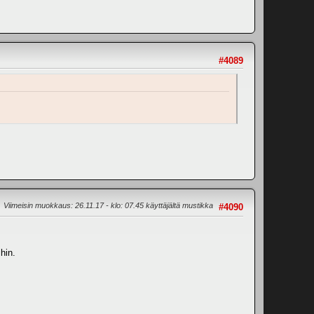
#4089
Viimeisin muokkaus
: 26.11.17 - klo: 07.45 käyttäjältä mustikka
#4090
hin.