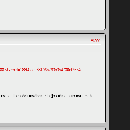
#4091
30887&zenid=188f4facc63196b760b054730af2574d
n nyt ja tilpehöörit myöhemmin (jos tämä auto nyt teistä