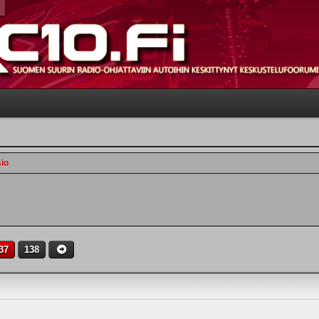
sio
37
138