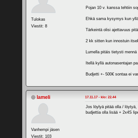
Pojan 10 v. kanssa tehtiin so
Ehkä sama kysymys kun yllä.Aj
Tulokas
Viestit: 8
Tärkeintä olisi ajettavuus pit
2 kk sitten kun innostuin its
Lumella pitäis tietysti mennä 
Itellä kyllä autonasentajan p
Budjetti +- 500€ sontaa ei v
lameli
17.11.17 - klo: 22.44
Jos löylyä pitää olla / löytyä,
budjettia olla lisää + 2x4S lip
Vanhempi jäsen
Viestit: 103