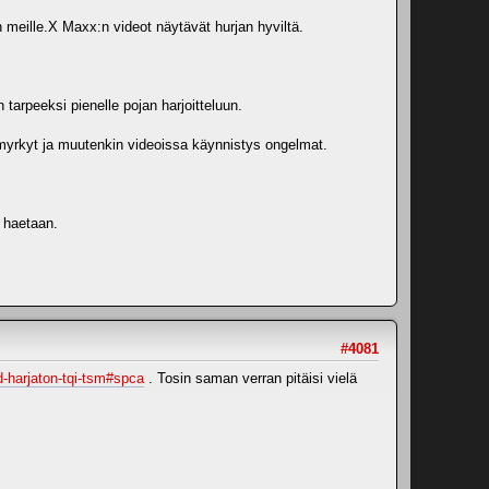
 meille.X Maxx:n videot näytävät hurjan hyviltä.
 tarpeeksi pienelle pojan harjoitteluun.
o myrkyt ja muutenkin videoissa käynnistys ongelmat.
a haetaan.
#4081
-harjaton-tqi-tsm#spca
. Tosin saman verran pitäisi vielä