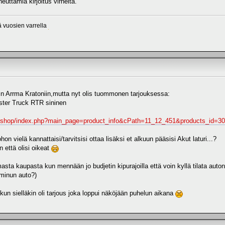
heuttamia kirjoitus virheitä.
sä vuosien varrella
in Arrma Kratoniin,mutta nyt olis tuommonen tarjouksessa:
er Truck RTR sininen
m/shop/index.php?main_page=product_info&cPath=11_12_451&products_id=
n vielä kannattaisi/tarvitsisi ottaa lisäksi et alkuun pääsisi Akut laturi...?
in että olisi oikeat
masta kaupasta kun mennään jo budjetin kipurajoilla että voin kyllä tilata auto
 minun auto?)
kun sielläkin oli tarjous joka loppui näköjään puhelun aikana