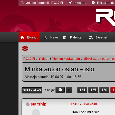
Tervetuloa foorumille
RC10.FI
Kirjaudu
Rekisteröidy
Etusivu
Haku
Kalenteri
Jäsenet
RC10.FI
/
Yleiset
/
Yleinen keskustelu
/
Minkä auton ostan -o
Minkä auton ostan -osio
Aloittaja historia, 10.04.07 - klo: 18.36
1
...
134
135
136
1
Sivuja
SIIRRY ALAS
starship
17.11.17 - klo: 22.10
Iltaa Foorumilaiset.