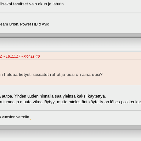
lisäksi tarvitset vain akun ja laturin.
eam Orion, Power HD & Avid
p - 18.11.17 - klo: 11.40
n haluaa tietysti rassatut rahut ja uusi on aina uusi?
ta autoa. Yhden uuden hinnalla saa yleinsä kaksi käytettyä.
 kulumaa ja muuta vikaa löytyy, mutta mielestäni käytetty on lähes poikkeukse
sä vuosien varrella