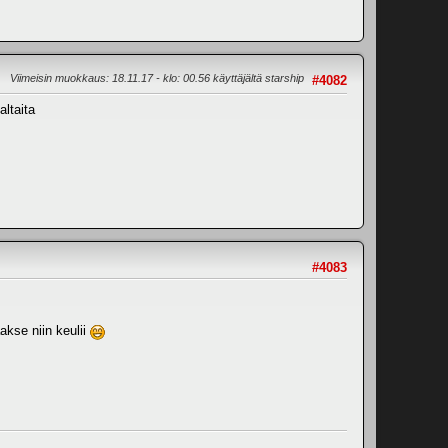
Viimeisin muokkaus
: 18.11.17 - klo: 00.56 käyttäjältä starship
#4082
altaita
#4083
akse niin keulii