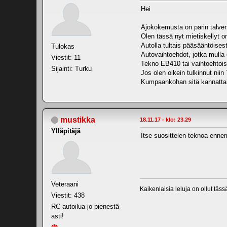
Hei
Ajokokemusta on parin talven 
Olen tässä nyt mietiskellyt o
Autolla tultais pääsääntöises
Tulokas
Autovaihtoehdot, jotka mulla
Viestit: 11
Tekno EB410 tai vaihtoehtois
Sijainti: Turku
Jos olen oikein tulkinnut niin
Kumpaankohan sitä kannattais
mustikka
18.11.17 - klo: 23.29
Ylläpitäjä
Itse suosittelen teknoa enne
Veteraani
Kaikenlaisia leluja on ollut täs
Viestit: 438
RC-autoilua jo pienestä
asti!