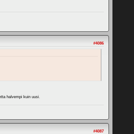
#4086
tta halvempi kuin uusi.
#4087