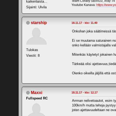
Team Corally SBX410, Xray T4 
kaikenlaista...
Youtube Kanava:
https://www.
Sijainti: Ulvila
starship
18.11.17 - klo: 11.40
Onkohan joka säätimessä täs
Ei se muutama saturainen ns.
onko kellään valmistajalla val
Tulokas
Mitenkäs käytetyt jokainen ha
Viestit: 8
Tärkeää olisi ajettavuus,tied
Olenko oikeilla jäljillä että 
Maxxi
18.11.17 - klo: 12.17
Fullspeed RC
Arrman nelivetoautot, esim ty
100km/h mutta tehoja pystyy v
joten ajettavuudeltaan ne ov