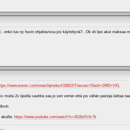
si...onko tuo ny huvin ohjattavissa jos käytettynä?...Ok eli lipo akut maksaa m
ttps://www.eurorc.com/searchproduct/18922/Traxxas+Slash+2WD+VXL
 mutta 2s lipoilla vauhtia saa jo sen verran että jos vähän painoja laittaa taa
50kmh
 akuilla:
https://www.youtube.com/watch?v=3G0hiXVd-7k