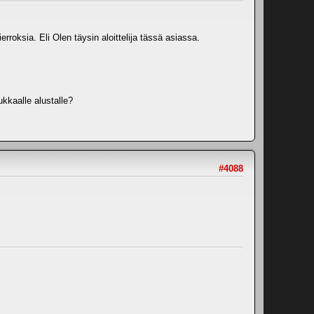
roksia. Eli Olen täysin aloittelija tässä asiassa.
ukkaalle alustalle?
#4088