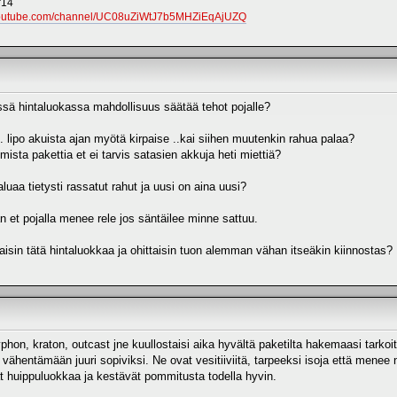
'14
youtube.com/channel/UC08uZiWtJ7b5MHZiEqAjUZQ
sä hintaluokassa mahdollisuus säätää tehot pojalle?
 lipo akuista ajan myötä kirpaise ..kai siihen muutenkin rahua palaa?
mista pakettia et ei tarvis satasien akkuja heti miettiä?
luaa tietysti rassatut rahut ja uusi on aina uusi?
än et pojalla menee rele jos säntäilee minne sattuu.
ostaisin tätä hintaluokkaa ja ohittaisin tuon alemman vähan itseäkin kiinnostas?
phon, kraton, outcast jne kuullostaisi aika hyvältä paketilta hakemaasi tarkoi
ähentämään juuri sopiviksi. Ne ovat vesitiiviitä, tarpeeksi isoja että menee 
at huippuluokkaa ja kestävät pommitusta todella hyvin.