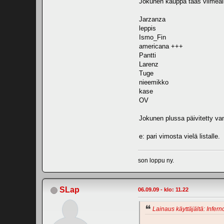
Jokunen kauppa taas viimeaiko
Jarzanza
leppis
Ismo_Fin
americana +++
Pantti
Larenz
Tuge
nieemikko
kase
OV
Jokunen plussa päivitetty va
e: pari vimosta vielä listalle.
son loppu ny.
SLap
06.09.09 - klo: 11.22
Lainaus käyttäjältä: Infern