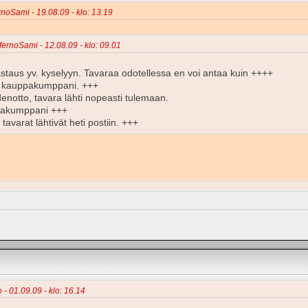
ernoSami - 19.08.09 - klo: 13.19
nfernoSami - 12.08.09 - klo: 09.01
astaus yv. kyselyyn. Tavaraa odotellessa en voi antaa kuin ++++
n kauppakumppani. +++
enotto, tavara lähti nopeasti tulemaan.
pakumppani +++
avarat lähtivät heti postiin. +++
 - 01.09.09 - klo: 16.14