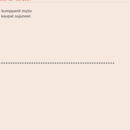
a kumppanit myös.
 kaupat sujuneet.
+++++++++++++++++++++++++++++++++++++++++++++++++++