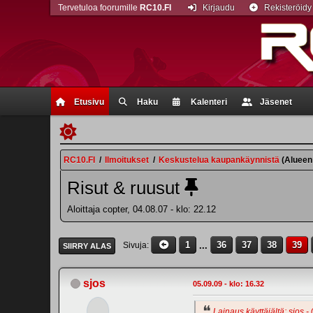
Tervetuloa foorumille
RC10.FI
Kirjaudu
Rekisteröidy
Etusivu
Haku
Kalenteri
Jäsenet
RC10.FI
/
Ilmoitukset
/
Keskustelua kaupankäynnistä
(Alueen
Risut & ruusut
Aloittaja copter, 04.08.07 - klo: 22.12
1
...
36
37
38
39
Sivuja
SIIRRY ALAS
sjos
05.09.09 - klo: 16.32
Lainaus käyttäjältä: sjos -