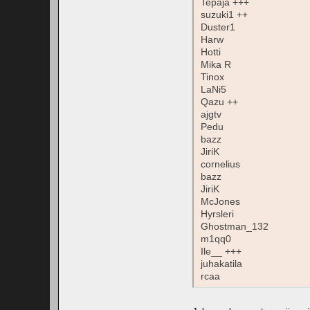
Tepaja +++
suzuki1 ++
Duster1
Harw
Hotti
Mika R
Tinox
LaNi5
Qazu ++
ajgtv
Pedu
bazz
JiriK
cornelius
bazz
JiriK
McJones
Hyrsleri
Ghostman_132
m1qq0
Ile__ +++
juhakatila
rcaa