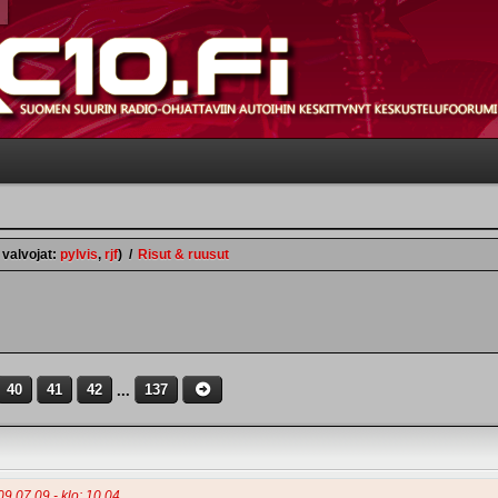
 valvojat:
pylvis
,
rjf
)
/
Risut & ruusut
40
41
42
...
137
 09.07.09 - klo: 10.04