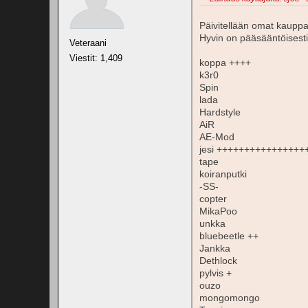
Päivitellään omat kaupp
Hyvin on pääsääntöisesti
Veteraani
Viestit: 1,409
koppa ++++
k3r0
Spin
lada
Hardstyle
AiR
AE-Mod
jesi +++++++++++++++
tape
koiranputki
-SS-
copter
MikaPoo
unkka
bluebeetle ++
Jankka
Dethlock
pylvis +
ouzo
mongomongo