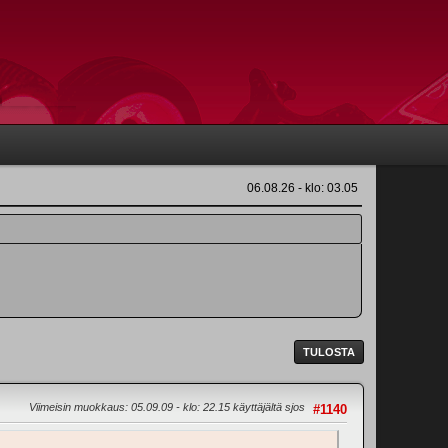
06.08.26 - klo: 03.05
TULOSTA
Viimeisin muokkaus
: 05.09.09 - klo: 22.15 käyttäjältä sjos
#1140