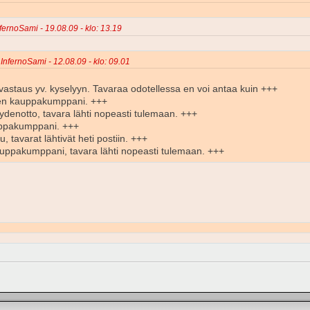
nfernoSami - 19.08.09 - klo: 13.19
 InfernoSami - 12.08.09 - klo: 09.01
vastaus yv. kyselyyn. Tavaraa odotellessa en voi antaa kuin +++
en kauppakumppani. +++
ydenotto, tavara lähti nopeasti tulemaan. +++
uppakumppani. +++
 tavarat lähtivät heti postiin. +++
uppakumppani, tavara lähti nopeasti tulemaan. +++