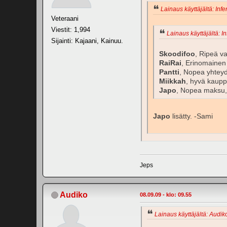
Lainaus käyttäjältä: Inf
Veteraani
Viestit: 1,994
Lainaus käyttäjältä: I
Sijainti: Kajaani, Kainuu.
Skoodifoo
, Ripeä v
RaiRai
, Erinomaine
Pantti
, Nopea yhteyd
Miikkah
, hyvä kaup
Japo
, Nopea maksu, t
Japo
lisätty. -Sami
Jeps
Audiko
08.09.09 - klo: 09.55
Lainaus käyttäjältä: Audiko