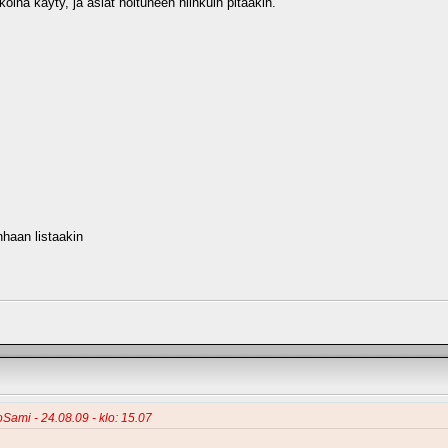
ina käyty, ja asiat hoituneen niinkuin pitääkin.
nhaan listaakin
oSami - 24.08.09 - klo: 15.07