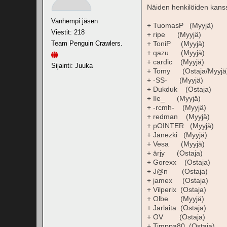
Näiden henkilöiden kans
Vanhempi jäsen
+ TuomasP (Myyjä)
Viestit: 218
+ ripe (Myyjä)
Team Penguin Crawlers.
+ ToniP (Myyjä)
+ qazu (Myyjä)
+ cardic (Myyjä)
Sijainti: Juuka
+ Tomy (Ostaja/Myyjä
+ -SS- (Myyjä)
+ Dukduk (Ostaja)
+ Ile_ (Myyjä)
+ -rcmh- (Myyjä)
+ redman (Myyjä)
+ pOINTER (Myyjä)
+ Janezki (Myyjä)
+ Vesa (Myyjä)
+ ärjy (Ostaja)
+ Gorexx (Ostaja)
+ J@n (Ostaja)
+ jamex (Ostaja)
+ Vilperix (Ostaja)
+ Olbe (Myyjä)
+ Jarlaita (Ostaja)
+ OV (Ostaja)
+ Timppa80 (Ostaja)