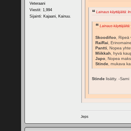
Veteraani
Viestit: 1,994
Lainaus käyttäjältä: I
Sijainti: Kajaani, Kainuu.
Lainaus käyttäjältä:
Skoodifoo
, Ripeä 
RaiRai
, Erinomain
Pantti
, Nopea yhte
Miikkah
, hyvä ka
Japo
, Nopea maksu,
Stinde
, mukava ka
Stinde
lisätty. -Sami
Jeps