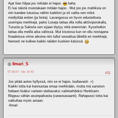
Ajat liian hiljaa jos mikään ei hajoo
haha
Ei kai näistä muistakaan mitään hajoo.. Mut joo jos mahiksia on
niin kandee tutustuu näihin kaikkiin ja sit valita sen mikä
miellyttää eniten (ja hinta). Lavangossa on hyvin edustettuna
useimpia merkkejä, paitsi Loseja taitaa olla nolla aktiiviporukalla,
Turusta ja Salosta sen sijaan löytyy niitä enemmän. Kyoshotkin
taitaa olla meillä aika vähissä. Mut kisoissa kun on ollu nostajana
finaaleissa viime aikoina niin tullut seurattua läheltä eri merkkejä;
hienosti ne kulkee kaikki näiden kuskien käsissä
Ilmari_S
07.08.07 - klo: 10.43
#11
Jos pitää autoo hyllyssä, niin se ei hajoo..luultavasti. =)
Kaikki totta kai kannustaa omaa merkkiään, mutta mä sanoisin
hobaon lisäksi varteen otettavaksi vaihtoehdoksi Honkkarin.
Riippuu vähän asuinpaikasta (varaosasaanti). Rahapussi totta kai
vaikuttaa myös asiaan.
-Ilmari