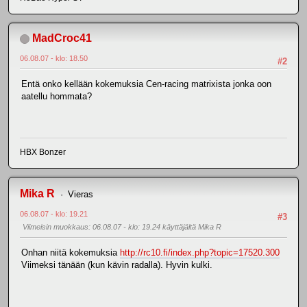
MadCroc41
06.08.07 - klo: 18.50
#2
Entä onko kellään kokemuksia Cen-racing matrixista jonka oon
aatellu hommata?
HBX Bonzer
Mika R
Vieras
06.08.07 - klo: 19.21
#3
Viimeisin muokkaus
: 06.08.07 - klo: 19.24 käyttäjältä Mika R
Onhan niitä kokemuksia
http://rc10.fi/index.php?topic=17520.300
Viimeksi tänään (kun kävin radalla). Hyvin kulki.