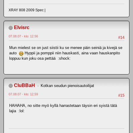
XRAY 808 2009 Spec |
Elvisrc
07.08.07 - klo: 12.56
#14
Mun mielest se on just siistii ku se menee päin seiniä ja kivejä se
auto
Hyppii ja pomppii niin hauskasti, aina vaan hauskanpito
loppuu kun joku osa pettää :shock:
CluBBaH
Kotkan seudun pienoisautoilijat
07.08.07 - klo: 12.59
#15
HAHAHA, no sitte myö kyllä harrastetaan täysin eri syistä tätä
lajia :lol: