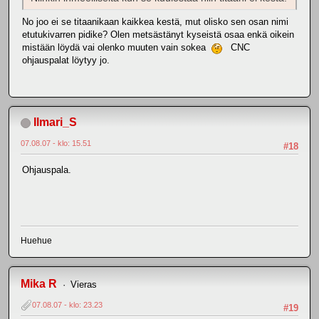
No joo ei se titaanikaan kaikkea kestä, mut olisko sen osan nimi
etutukivarren pidike? Olen metsästänyt kyseistä osaa enkä oikein
mistään löydä vai olenko muuten vain sokea
CNC
ohjauspalat löytyy jo.
Ilmari_S
07.08.07 - klo: 15.51
#18
Ohjauspala.
Huehue
Mika R
Vieras
07.08.07 - klo: 23.23
#19