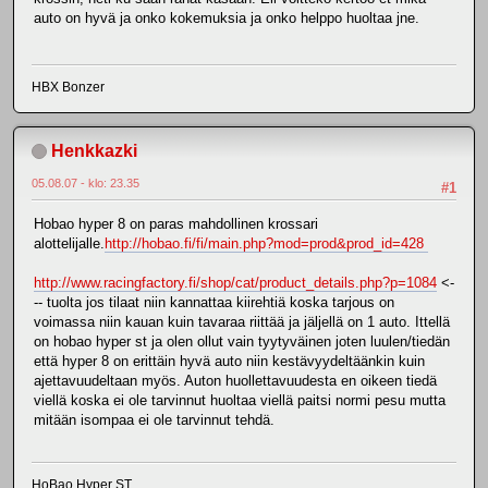
auto on hyvä ja onko kokemuksia ja onko helppo huoltaa jne.
HBX Bonzer
Henkkazki
05.08.07 - klo: 23.35
#1
Hobao hyper 8 on paras mahdollinen krossari
alottelijalle.
http://hobao.fi/fi/main.php?mod=prod&prod_id=428
http://www.racingfactory.fi/shop/cat/product_details.php?p=1084
<-
-- tuolta jos tilaat niin kannattaa kiirehtiä koska tarjous on
voimassa niin kauan kuin tavaraa riittää ja jäljellä on 1 auto. Ittellä
on hobao hyper st ja olen ollut vain tyytyväinen joten luulen/tiedän
että hyper 8 on erittäin hyvä auto niin kestävyydeltäänkin kuin
ajettavuudeltaan myös. Auton huollettavuudesta en oikeen tiedä
viellä koska ei ole tarvinnut huoltaa viellä paitsi normi pesu mutta
mitään isompaa ei ole tarvinnut tehdä.
HoBao Hyper ST