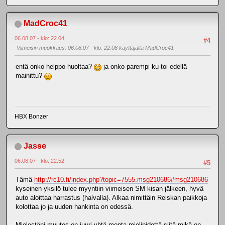
MadCroc41
06.08.07 - klo: 22.04
#4
Viimeisin muokkaus
: 06.08.07 - klo: 22.08 käyttäjältä MadCroc41
entä onko helppo huoltaa?
ja onko parempi ku toi edellä
mainittu?
HBX Bonzer
Jasse
06.08.07 - klo: 22.52
#5
Tämä
http://rc10.fi/index.php?topic=7555.msg210686#msg210686
kyseinen yksilö tulee myyntiin viimeisen SM kisan jälkeen, hyvä
auto aloittaa harrastus (halvalla). Alkaa nimittäin Reiskan paikkoja
kolottaa jo ja uuden hankinta on edessä.
Mielestäni muutes on juuri yhtä monta mielipidettä siitä mikä on