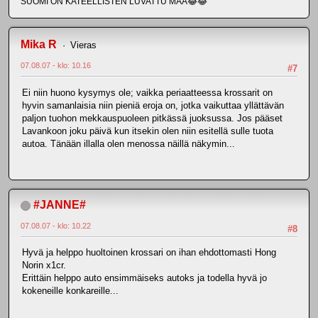
SUOMI ON KATEELLISTEN LUVATTU MAA😂😂
Mika R
Vieras
07.08.07 - klo: 10.16
#7
Ei niin huono kysymys ole; vaikka periaatteessa krossarit on
hyvin samanlaisia niin pieniä eroja on, jotka vaikuttaa yllättävän
paljon tuohon mekkauspuoleen pitkässä juoksussa. Jos pääset
Lavankoon joku päivä kun itsekin olen niin esitellä sulle tuota
autoa. Tänään illalla olen menossa näillä näkymin...
#JANNE#
07.08.07 - klo: 10.22
#8
Hyvä ja helppo huoltoinen krossari on ihan ehdottomasti Hong
Norin x1cr.
Erittäin helppo auto ensimmäiseks autoks ja todella hyvä jo
kokeneille konkareille...