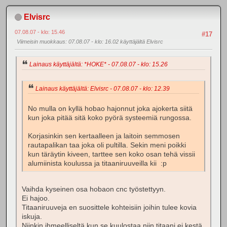
Elvisrc
07.08.07 - klo: 15.46
#17
Viimeisin muokkaus
: 07.08.07 - klo: 16.02 käyttäjältä Elvisrc
Lainaus käyttäjältä: *HOKE* - 07.08.07 - klo: 15.26
Lainaus käyttäjältä: Elvisrc - 07.08.07 - klo: 12.39
No mulla on kyllä hobao hajonnut joka ajokerta siitä
kun joka pitää sitä koko pyörä systeemiä rungossa.
Korjasinkin sen kertaalleen ja laitoin semmosen
rautapalikan taa joka oli pultilla. Sekin meni poikki
kun täräytin kiveen, tarttee sen koko osan tehä vissii
alumiinista koulussa ja titaaniruuveilla kii :p
Vaihda kyseinen osa hobaon cnc työstettyyn.
Ei hajoo.
Titaaniruuveja en suosittele kohteisiin joihin tulee kovia
iskuja.
Niinkin ihmeelliseltä kun se kuulostaa niin titaani ei kestä.