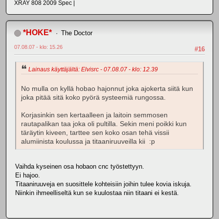
XRAY 808 2009 Spec |
*HOKE*
The Doctor
07.08.07 - klo: 15.26
#16
Lainaus käyttäjältä: Elvisrc - 07.08.07 - klo: 12.39
No mulla on kyllä hobao hajonnut joka ajokerta siitä kun
joka pitää sitä koko pyörä systeemiä rungossa.
Korjasinkin sen kertaalleen ja laitoin semmosen
rautapalikan taa joka oli pultilla. Sekin meni poikki kun
täräytin kiveen, tarttee sen koko osan tehä vissii
alumiinista koulussa ja titaaniruuveilla kii :p
Vaihda kyseinen osa hobaon cnc työstettyyn.
Ei hajoo.
Titaaniruuveja en suosittele kohteisiin joihin tulee kovia iskuja.
Niinkin ihmeelliseltä kun se kuulostaa niin titaani ei kestä.