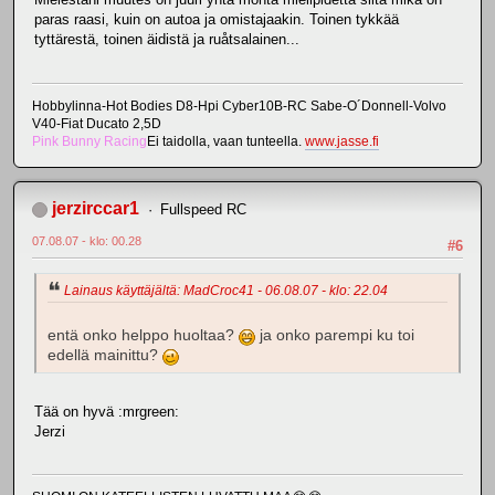
paras raasi, kuin on autoa ja omistajaakin. Toinen tykkää
tyttärestä, toinen äidistä ja ruåtsalainen...
Hobbylinna-Hot Bodies D8-Hpi Cyber10B-RC Sabe-O´Donnell-Volvo
V40-Fiat Ducato 2,5D
Pink Bunny Racing
Ei taidolla, vaan tunteella.
www.jasse.fi
jerzirccar1
Fullspeed RC
07.08.07 - klo: 00.28
#6
Lainaus käyttäjältä: MadCroc41 - 06.08.07 - klo: 22.04
entä onko helppo huoltaa?
ja onko parempi ku toi
edellä mainittu?
Tää on hyvä :mrgreen:
Jerzi