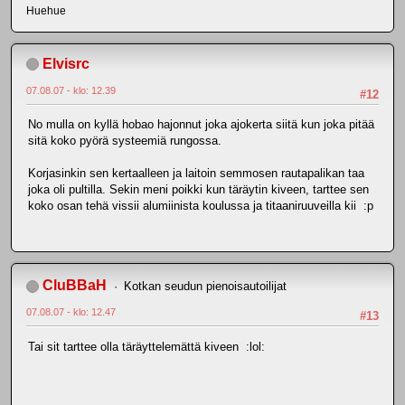
Huehue
Elvisrc
07.08.07 - klo: 12.39
#12
No mulla on kyllä hobao hajonnut joka ajokerta siitä kun joka pitää
sitä koko pyörä systeemiä rungossa.
Korjasinkin sen kertaalleen ja laitoin semmosen rautapalikan taa
joka oli pultilla. Sekin meni poikki kun täräytin kiveen, tarttee sen
koko osan tehä vissii alumiinista koulussa ja titaaniruuveilla kii :p
CluBBaH
Kotkan seudun pienoisautoilijat
07.08.07 - klo: 12.47
#13
Tai sit tarttee olla täräyttelemättä kiveen :lol: