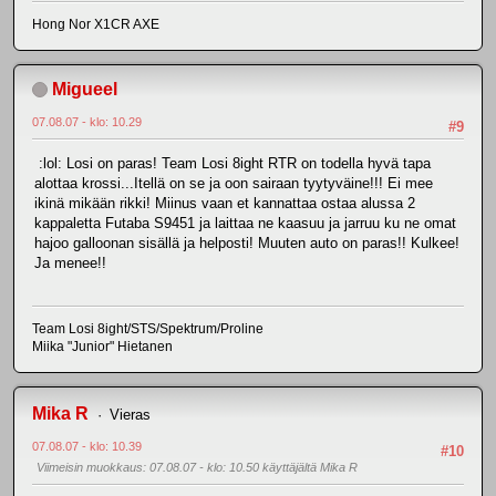
Hong Nor X1CR AXE
Migueel
07.08.07 - klo: 10.29
#9
:lol: Losi on paras! Team Losi 8ight RTR on todella hyvä tapa
alottaa krossi...Itellä on se ja oon sairaan tyytyväine!!! Ei mee
ikinä mikään rikki! Miinus vaan et kannattaa ostaa alussa 2
kappaletta Futaba S9451 ja laittaa ne kaasuu ja jarruu ku ne omat
hajoo galloonan sisällä ja helposti! Muuten auto on paras!! Kulkee!
Ja menee!!
Team Losi 8ight/STS/Spektrum/Proline
Miika "Junior" Hietanen
Mika R
Vieras
07.08.07 - klo: 10.39
#10
Viimeisin muokkaus
: 07.08.07 - klo: 10.50 käyttäjältä Mika R