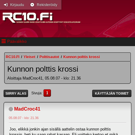
Kirjaudu
Rekisteröidy
Päävalikko
RC10.FI
/
Yleiset
/
Polttisautot
/
Kunnon polttis krossi
Kunnon polttis krossi
Aloittaja MadCroc41, 05.08.07 - klo: 21.36
1
Sivuja
SIIRRY ALAS
KÄYTTÄJÄN TOIMET
MadCroc41
05.08.07 - klo: 21.36
Joo, elikkä jonkin ajan sisällä aattelin ostaa kunnon polttis
krossin, heti ku saan rahat kasaan. Eli voitteko kertoo et mikä