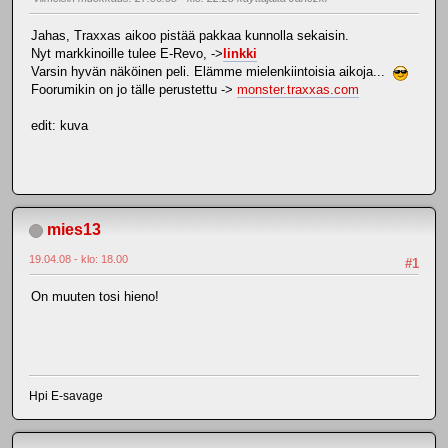
Jahas, Traxxas aikoo pistää pakkaa kunnolla sekaisin.
Nyt markkinoille tulee E-Revo, ->
linkki
Varsin hyvän näköinen peli. Elämme mielenkiintoisia aikoja...
Foorumikin on jo tälle perustettu ->
monster.traxxas.com
edit: kuva
mies13
19.04.08 - klo: 18.00
#1
On muuten tosi hieno!
Hpi E-savage