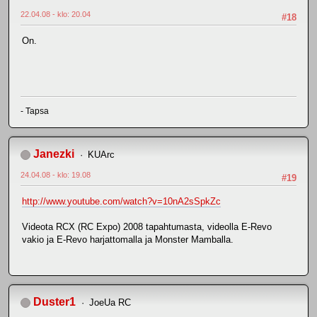
22.04.08 - klo: 20.04
#18
On.
- Tapsa
Janezki
KUArc
24.04.08 - klo: 19.08
#19
http://www.youtube.com/watch?v=10nA2sSpkZc
Videota RCX (RC Expo) 2008 tapahtumasta, videolla E-Revo
vakio ja E-Revo harjattomalla ja Monster Mamballa.
Duster1
JoeUa RC