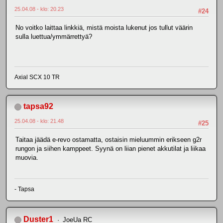
25.04.08 - klo: 20.23
#24
No voitko laittaa linkkiä, mistä moista lukenut jos tullut väärin
sulla luettua/ymmärrettyä?
Axial SCX 10 TR
tapsa92
25.04.08 - klo: 21.48
#25
Taitaa jäädä e-revo ostamatta, ostaisin mieluummin erikseen g2r
rungon ja siihen kamppeet. Syynä on liian pienet akkutilat ja liikaa
muovia.
- Tapsa
Duster1
JoeUa RC