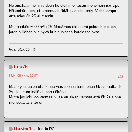
No ainakaan noihin videon koteloihin ei tasan mene noin iso Lipo.
Näkeehän tuon, että normaali NiMh pakoille tehty. Veikkaampa
että edes 8k 2S ei mahdu.
Mutta eikös 6000mAh 2S MaxAmps ole normi pakan kokoinen,
joten niillähän olis hyvä kun suojassa kotelossa ovat.
Axial SCX 10 TR
tuju76
25.04.08 - klo: 20.07
#23
Mää kyllä luulen että sinne vois mennä tommonen 6k 3s mutta 8k
3s :lle se on kyllä ahtaan näkönen
Mutta jos joku on varmaa nii se on aivan varmaa että 8k 2s sinne
menee....tai sitte ei
Duster1
JoeUa RC