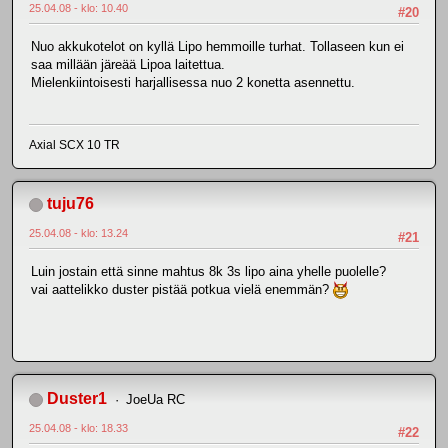
25.04.08 - klo: 10.40
#20
Nuo akkukotelot on kyllä Lipo hemmoille turhat. Tollaseen kun ei
saa millään järeää Lipoa laitettua.
Mielenkiintoisesti harjallisessa nuo 2 konetta asennettu.
Axial SCX 10 TR
tuju76
25.04.08 - klo: 13.24
#21
Luin jostain että sinne mahtus 8k 3s lipo aina yhelle puolelle?
vai aattelikko duster pistää potkua vielä enemmän?
Duster1
JoeUa RC
25.04.08 - klo: 18.33
#22