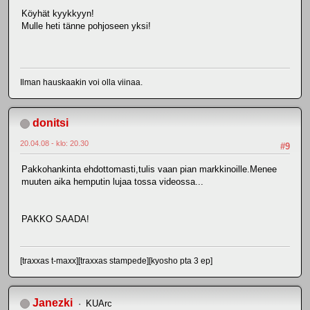
Köyhät kyykkyyn!
Mulle heti tänne pohjoseen yksi!
Ilman hauskaakin voi olla viinaa.
donitsi
20.04.08 - klo: 20.30
#9
Pakkohankinta ehdottomasti,tulis vaan pian markkinoille.Menee
muuten aika hemputin lujaa tossa videossa...
PAKKO SAADA!
[traxxas t-maxx][traxxas stampede][kyosho pta 3 ep]
Janezki
KUArc