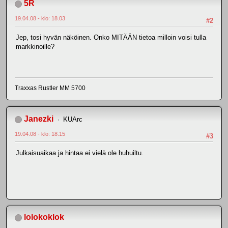
5R
19.04.08 - klo: 18.03
#2
Jep, tosi hyvän näköinen. Onko MITÄÄN tietoa milloin voisi tulla
markkinoille?
Traxxas Rustler MM 5700
Janezki
KUArc
19.04.08 - klo: 18.15
#3
Julkaisuaikaa ja hintaa ei vielä ole huhuiltu.
lolokoklok