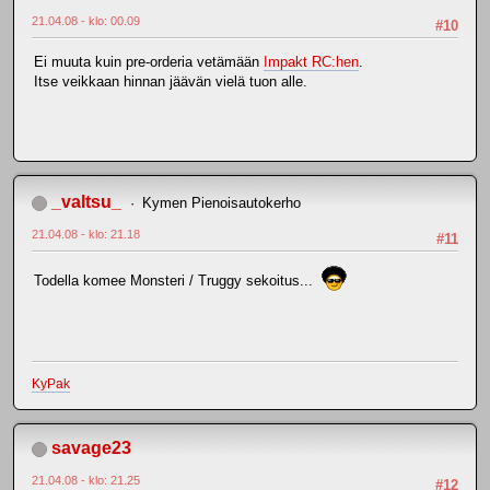
21.04.08 - klo: 00.09
#10
Ei muuta kuin pre-orderia vetämään
Impakt RC:hen
.
Itse veikkaan hinnan jäävän vielä tuon alle.
_valtsu_
Kymen Pienoisautokerho
21.04.08 - klo: 21.18
#11
Todella komee Monsteri / Truggy sekoitus...
KyPak
savage23
21.04.08 - klo: 21.25
#12