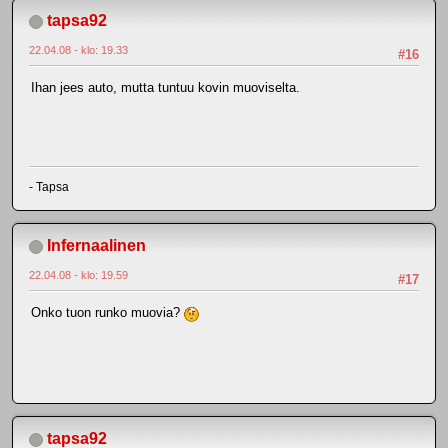
tapsa92
22.04.08 - klo: 19.33
#16
Ihan jees auto, mutta tuntuu kovin muoviselta.
- Tapsa
Infernaalinen
22.04.08 - klo: 19.59
#17
Onko tuon runko muovia?
tapsa92