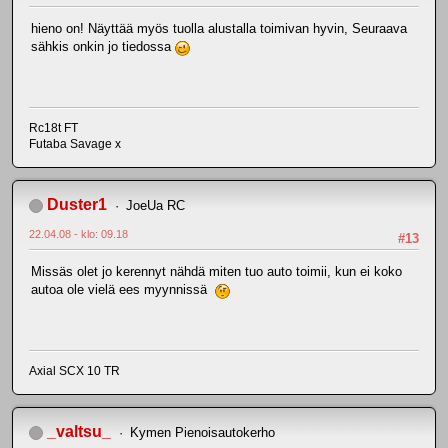
hieno on! Näyttää myös tuolla alustalla toimivan hyvin, Seuraava
sähkis onkin jo tiedossa
Rc18t FT
Futaba Savage x
Duster1
JoeUa RC
22.04.08 - klo: 09.18
#13
Missäs olet jo kerennyt nähdä miten tuo auto toimii, kun ei koko
autoa ole vielä ees myynnissä
Axial SCX 10 TR
_valtsu_
Kymen Pienoisautokerho