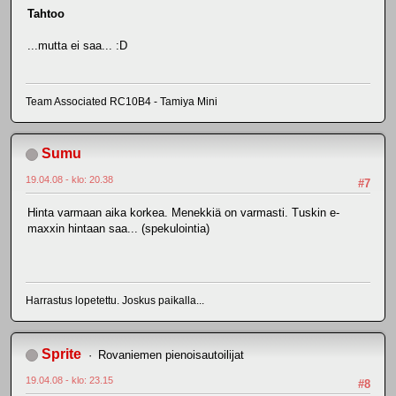
Tahtoo
...mutta ei saa... :D
Team Associated RC10B4 - Tamiya Mini
Sumu
19.04.08 - klo: 20.38
#7
Hinta varmaan aika korkea. Menekkiä on varmasti. Tuskin e-
maxxin hintaan saa... (spekulointia)
Harrastus lopetettu. Joskus paikalla...
Sprite
Rovaniemen pienoisautoilijat
19.04.08 - klo: 23.15
#8