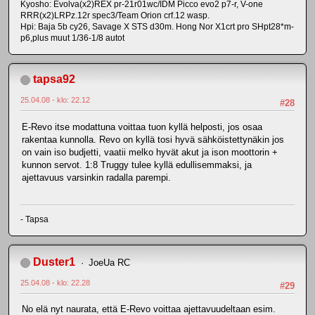
Kyosho: Evolva(x2)REX pr-21r01wc/IDM Picco evo2 p7-r, V-one
RRR(x2)LRPz.12r spec3/Team Orion crf.12 wasp.
Hpi: Baja 5b cy26, Savage X STS d30m. Hong Nor X1crt pro SHpt28*m-
p6,plus muut 1/36-1/8 autot
tapsa92
25.04.08 - klo: 22.12
#28
E-Revo itse modattuna voittaa tuon kyllä helposti, jos osaa
rakentaa kunnolla. Revo on kyllä tosi hyvä sähköistettynäkin jos
on vain iso budjetti, vaatii melko hyvät akut ja ison moottorin +
kunnon servot. 1:8 Truggy tulee kyllä edullisemmaksi, ja
ajettavuus varsinkin radalla parempi.
- Tapsa
Duster1
JoeUa RC
25.04.08 - klo: 22.28
#29
No elä nyt naurata, että E-Revo voittaa ajettavuudeltaan esim.