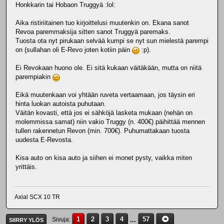
Honkkarin tai Hobaon Truggyä :lol:
Aika ristiriitainen tuo kirjoittelusi muutenkin on. Ekana sanot
Revoa paremmaksija sitten sanot Truggyä paremaks.
Tuosta ota nyt pirukaan selvää kumpi se nyt sun mielestä parempi
on (sullahan oli E-Revo joten kotiin päin
:p).
Ei Revokaan huono ole. Ei sitä kukaan väitäkään, mutta on niitä
parempiakin
Eikä muutenkaan voi yhtään ruveta vertaamaan, jos täysin eri
hinta luokan autoista puhutaan.
Väitän kovasti, että jos ei sähköjä lasketa mukaan (nehän on
molemmissa samat) niin vakio Truggy (n. 400€) päihittää mennen
tullen rakennetun Revon (min. 700€). Puhumattakaan tuosta
uudesta E-Revosta.
Kisa auto on kisa auto ja siihen ei monet pysty, vaikka miten
yrittäis.
Axial SCX 10 TR
1
2
3
4
...
57
Sivuja
SIIRRY YLÖS