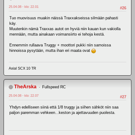
25.04.08 - klo: 22.01
#26
Tuo muovisuus muakin näissä Traxxakseissa silmään pahasti
käy.
Muutenkin nämä Traxxas autot on hyviä niin kauan kun vakiolla
mennään, mutta ainakaan voimansiirto ei tehoja kestä.
Ennemmin rullaava Truggy + moottori pukki niin samoissa
hinnoissa pysytään, mutta ihan eri maata ovat
Axial SCX 10 TR
TheArska
Fullspeed RC
25.04.08 - klo: 22.07
#27
Yhdyn edelliseen siinä että 1/8 truggy ja siihen sähköt niin saa
paljon paremman vehkeen...keston ja ajettavuuden puolesta.