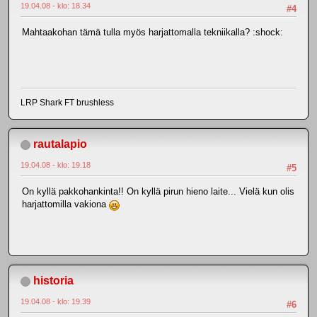
19.04.08 - klo: 18.34
#4
Mahtaakohan tämä tulla myös harjattomalla tekniikalla? :shock:
LRP Shark FT brushless
rautalapio
19.04.08 - klo: 19.18
#5
On kyllä pakkohankinta!! On kyllä pirun hieno laite... Vielä kun olis
harjattomilla vakiona
historia
19.04.08 - klo: 19.39
#6