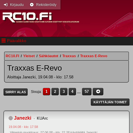
Kirjaudu
Rekisteröidy
Päävalikko
RC10.FI
/
Yleiset
/
Sähköautot
/
Traxxas
/
Traxxas E-Revo
Traxxas E-Revo
Aloittaja Janezki, 19.04.08 - klo: 17.58
1
2
3
4
...
57
Sivuja
SIIRRY ALAS
KÄYTTÄJÄN TOIMET
Janezki
KUArc
19.04.08 - klo: 17.58
Viimeisin muokkaus
: 27.06.08 - klo: 22.28 käyttäjältä Janezki