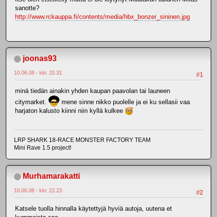
sanotte?
http://www.rckauppa.fi/contents/media/hbx_bonzer_sininen.jpg
joonas93
10.06.08 - klo: 20.31
#1
minä tiedän ainakin yhden kaupan paavolan tai launeen
citymarket.
mene sinne nikko puolelle ja ei ku sellasii vaa
harjaton kalusto kiinni niin kyllä kulkee
LRP SHARK 18-RACE MONSTER FACTORY TEAM
Mini Rave 1.5 project!
Murhamarakatti
10.06.08 - klo: 22.23
#2
Katsele tuolla hinnalla käytettyjä hyviä autoja, uutena et