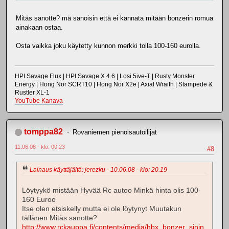
Mitäs sanotte? mä sanoisin että ei kannata mitään bonzerin romua
ainakaan ostaa.
Osta vaikka joku käytetty kunnon merkki tolla 100-160 eurolla.
HPI Savage Flux | HPI Savage X 4.6 | Losi 5ive-T | Rusty Monster
Energy | Hong Nor SCRT10 | Hong Nor X2e | Axial Wraith | Stampede &
Rustler XL-1
YouTube Kanava
tomppa82
Rovaniemen pienoisautoilijat
11.06.08 - klo: 00.23
#8
Lainaus käyttäjältä: jerezku - 10.06.08 - klo: 20.19
Löytyykö mistään Hyvää Rc autoo Minkä hinta olis 100-
160 Euroo
Itse olen etsiskelly mutta ei ole löytynyt Muutakun
tällänen Mitäs sanotte?
http://www.rckauppa.fi/contents/media/hbx_bonzer_sinin