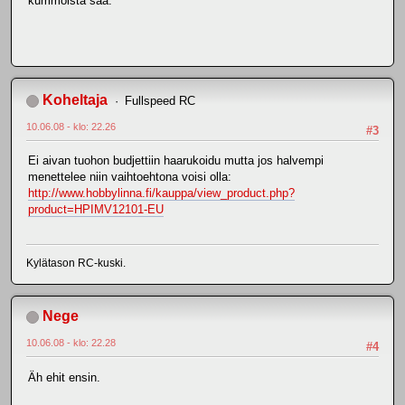
kummoista saa.
Koheltaja
Fullspeed RC
10.06.08 - klo: 22.26
#3
Ei aivan tuohon budjettiin haarukoidu mutta jos halvempi
menettelee niin vaihtoehtona voisi olla:
http://www.hobbylinna.fi/kauppa/view_product.php?
product=HPIMV12101-EU
Kylätason RC-kuski.
Nege
10.06.08 - klo: 22.28
#4
Äh ehit ensin.