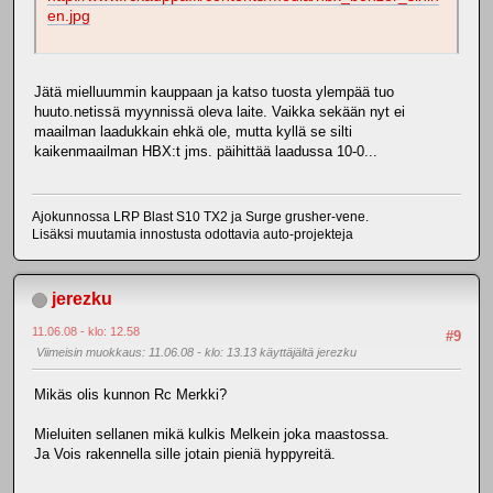
en.jpg
Jätä mielluummin kauppaan ja katso tuosta ylempää tuo
huuto.netissä myynnissä oleva laite. Vaikka sekään nyt ei
maailman laadukkain ehkä ole, mutta kyllä se silti
kaikenmaailman HBX:t jms. päihittää laadussa 10-0...
Ajokunnossa LRP Blast S10 TX2 ja Surge grusher-vene.
Lisäksi muutamia innostusta odottavia auto-projekteja
jerezku
11.06.08 - klo: 12.58
#9
Viimeisin muokkaus
: 11.06.08 - klo: 13.13 käyttäjältä jerezku
Mikäs olis kunnon Rc Merkki?
Mieluiten sellanen mikä kulkis Melkein joka maastossa.
Ja Vois rakennella sille jotain pieniä hyppyreitä.