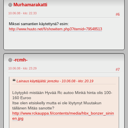
Murhamarakatti
10.06.08 - klo: 22.33
#6
Miksei samantien käytettynä? esim:
http://www.huuto.net/fi/showitem.php3?itemid=79548513
-rcmh-
10.06.08 - klo: 23.29
#7
Lainaus käyttäjältä: jerezku - 10.06.08 - klo: 20.19
Löytyykö mistään Hyvää Rc autoo Minkä hinta olis 100-
160 Euroo
Itse olen etsiskelly mutta ei ole löytynyt Muutakun
tällänen Mitäs sanotte?
http://www.rckauppa.fi/contents/media/hbx_bonzer_sinin
en.jpg