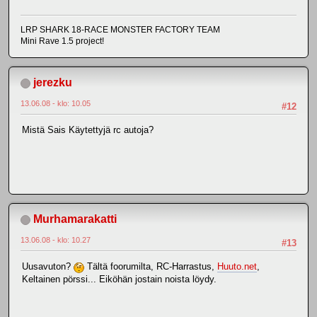
LRP SHARK 18-RACE MONSTER FACTORY TEAM
Mini Rave 1.5 project!
jerezku
13.06.08 - klo: 10.05
#12
Mistä Sais Käytettyjä rc autoja?
Murhamarakatti
13.06.08 - klo: 10.27
#13
Uusavuton?
Tältä foorumilta, RC-Harrastus,
Huuto.net
,
Keltainen pörssi... Eiköhän jostain noista löydy.