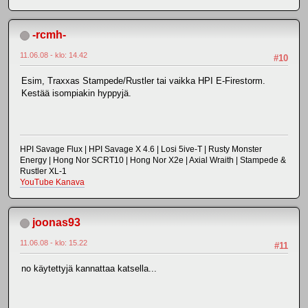
-rcmh-
11.06.08 - klo: 14.42
#10
Esim, Traxxas Stampede/Rustler tai vaikka HPI E-Firestorm.
Kestää isompiakin hyppyjä.
HPI Savage Flux | HPI Savage X 4.6 | Losi 5ive-T | Rusty Monster
Energy | Hong Nor SCRT10 | Hong Nor X2e | Axial Wraith | Stampede &
Rustler XL-1
YouTube Kanava
joonas93
11.06.08 - klo: 15.22
#11
no käytettyjä kannattaa katsella...