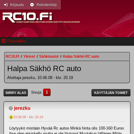
Kirjaudu
Rekisteröidy
Päävalikko
RC10.FI
/
Yleiset
/
Sähköautot
/
Halpa Säkhö RC auto
Halpa Säkhö RC auto
Aloittaja jerezku, 10.06.08 - klo: 20.19
1
Sivuja
SIIRRY ALAS
KÄYTTÄJÄN TOIMET
jerezku
10.06.08 - klo: 20.19
Löytyykö mistään Hyvää Rc autoo Minkä hinta olis 100-160 Euroo
Itse olen etsiskelly mutta ei ole löytynyt Muutakun tällänen Mitäs