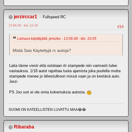
jerzirccar1
Fullspeed RC
13.06.08 - klo: 12.43
#14
Lainaus käyttäjältä: jerezku - 13.06.08 - klo: 10.05
Mistä Sais Käytettyjä rc autoja?
Laita tänne viesti että ostetaan rtr stampede niin varmasti tulee
vastauksia. 1/18 autot rajoittaa tuota ajamista joka puolella mutta
stampede menee jo lähestulkoon missä vaan ja on kestävä auto.
Jerzi
PS Joo sori ei ole omia kokemuksia autosta.
SUOMI ON KATEELLISTEN LUVATTU MAA😂😂
Ribaraba