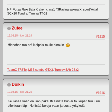
HPI Vorza Flux/ Baja Kraken class1 / 3Racing sakura XI sport/ Axial
SCX10 Tundra/ Tamiya TT-02
Zufee
12.03.15 - klo: 21.14
#1915
Hienohan tuo on! Kelpais mulle ainakin
TeamC TR8Te
,
M6B combo
,
GTX3
,
Turnigy 5Ah 2Sx2
Doikin
12.03.15 - klo: 21.25
#1916
Keulassa vaan on liian paksulti sinistä kun ei toi kupari tuu juuri
ollenkaan läpi. No lisää koreja vaan ja uusia yrityksiä.