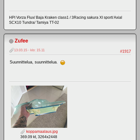
HPI Vorza Flux/ Baja Kraken class1 / 3Racing sakura XI sport/ Axial
SCX10 Tundra/ Tamiya TT-02
Zufee
13.03.15 - klo: 15.11
#1917
Suunnittelua, suunnittelua.
koppamaalaus.jpg
369.09 kt, 3264x2448