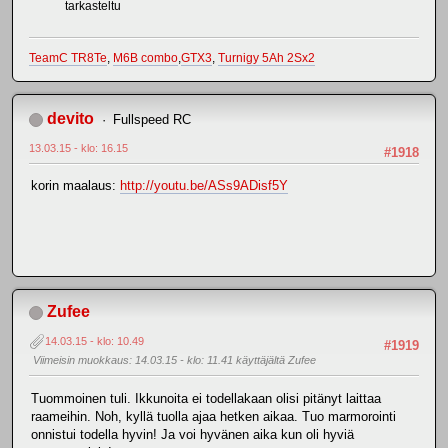
tarkasteltu
TeamC TR8Te
,
M6B combo
,
GTX3
,
Turnigy 5Ah 2Sx2
devito
Fullspeed RC
13.03.15 - klo: 16.15
#1918
korin maalaus:
http://youtu.be/ASs9ADisf5Y
Zufee
14.03.15 - klo: 10.49
#1919
Viimeisin muokkaus
: 14.03.15 - klo: 11.41 käyttäjältä Zufee
Tuommoinen tuli. Ikkunoita ei todellakaan olisi pitänyt laittaa
raameihin. Noh, kyllä tuolla ajaa hetken aikaa. Tuo marmorointi
onnistui todella hyvin! Ja voi hyvänen aika kun oli hyviä