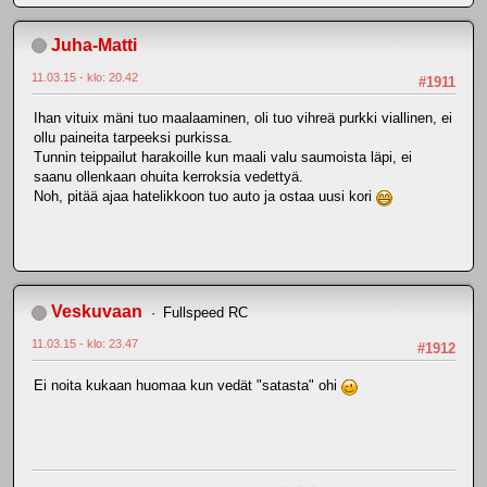
Juha-Matti
11.03.15 - klo: 20.42
#1911
Ihan vituix mäni tuo maalaaminen, oli tuo vihreä purkki viallinen, ei
ollu paineita tarpeeksi purkissa.
Tunnin teippailut harakoille kun maali valu saumoista läpi, ei
saanu ollenkaan ohuita kerroksia vedettyä.
Noh, pitää ajaa hatelikkoon tuo auto ja ostaa uusi kori
Veskuvaan
Fullspeed RC
11.03.15 - klo: 23.47
#1912
Ei noita kukaan huomaa kun vedät "satasta" ohi