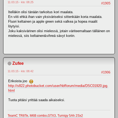
11.03.15 - klo: 08.25
#1905
Itelläkin olisi tänään tarkoitus kori maalata.
En viiti ehkä ihan vain yksiväriseksi sittenkään koria maalata.
Fluori keltainen ja apple green sekä valkea ja hopea maalit
löytyisi.
Joku kaksivärinen olisi mielessä, jotain väriteemaltaan tälläinen on
mielessä, siis keltainen&vihreä sävyt koriin.
Zufee
11.03.15 - klo: 08.42
#1906
Erikoista joo
http://s822.photobucket.com/user/hbfforum/media/DSC01920.jpg.
html
Tuota pitäisi yrittää saada aikaiseksi.
TeamC TR8Te
,
M6B combo
,
GTX3
,
Turnigy 5Ah 2Sx2