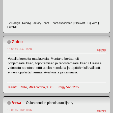
V-Dezign | Reedy| Factory Team | Team Associated | BlackArt | TQ Wire |
EuroRC
Zufee
10.03.15 - klo: 10.34
#1898
Vesalla komeita maalauksia. Montako kertaa teit
pohjamaalauksen, töpöttämisen ja tehostemaalauksen? Osassa
videoista sanotaan että useita kerroksia ja töpöttämisiä välissä,
ennen lopullista harmaata/valkoista pintamaalia.
TeamC TR8Te
,
M6B combo
,
GTX3
,
Turnigy 5Ah 2Sx2
Vesa
Oulun seudun pienoisautoilijat ry
10.03.15 - klo: 10.37
#1899