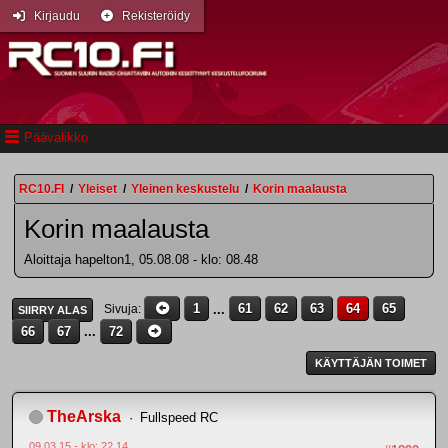
Kirjaudu
Rekisteröidy
Päävalikko
RC10.FI
/
Yleiset
/
Yleinen keskustelu
/
Korin maalausta
Korin maalausta
Aloittaja hapelton1, 05.08.08 - klo: 08.48
1
...
61
62
63
64
65
Sivuja
SIIRRY ALAS
66
67
...
72
KÄYTTÄJÄN TOIMET
TheArska
Fullspeed RC
09.03.15 - klo: 22.14