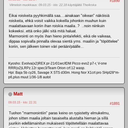
#1890
Viimeisin muokkaus
: 09.03.15 - klo: 22.18 käyttäjältä TheArska
Eikai roiskeita pyyhkimällä saa....ainakaan "oikean" näköisiä
roiskeita, ehkä voisit vaikka kokeilla johonkin muuhun kuin
maalattaavaan koriin ihan roiskia maalia..? ..noin niinkuin
kokeeksi..että onko jälki sitä mitä haluat.
Marmorointi on myös ihan hieno pinta/efekti, eikä ole vaikeaa,
dippaa sopivalla pinnalla olevaa sientä yms. maaliin ja "töpöttelee"
koriin, sen jälkeen toinen väri perään/päälle...
Kyosho: Evolva(x2)REX pr-21r01wc/IDM Picco evo2 p7-r, V-one
RRR(x2)LRPz.12r spec3/Team Orion crf.12 wasp.
Hpi: Baja 5b cy26, Savage X STS d30m. Hong Nor X1crt pro SHpt28*m-
p6,plus muut 1/36-1/8 autot
Matt
09.03.15 - klo: 22.31
#1891
Tuohon "marmorointiin" paras keino on rypistetty elmukelmu,
johon sitten maalia joltain tasaiselta alustalta hieman ja sillä
juurikin edellämainitun mukaisesti töpötetellään maalattavaa