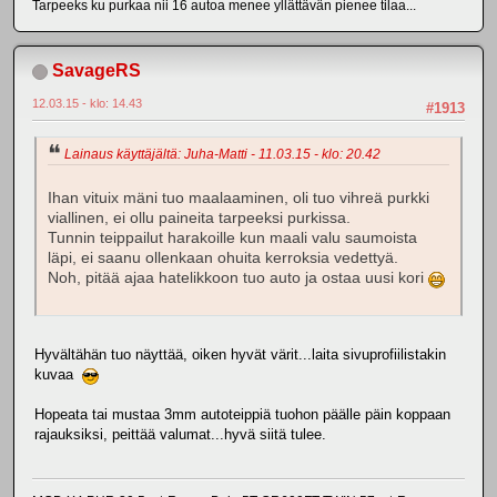
Tarpeeks ku purkaa nii 16 autoa menee yllättävän pienee tilaa...
SavageRS
12.03.15 - klo: 14.43
#1913
Lainaus käyttäjältä: Juha-Matti - 11.03.15 - klo: 20.42
Ihan vituix mäni tuo maalaaminen, oli tuo vihreä purkki
viallinen, ei ollu paineita tarpeeksi purkissa.
Tunnin teippailut harakoille kun maali valu saumoista
läpi, ei saanu ollenkaan ohuita kerroksia vedettyä.
Noh, pitää ajaa hatelikkoon tuo auto ja ostaa uusi kori
Hyvältähän tuo näyttää, oiken hyvät värit...laita sivuprofiilistakin
kuvaa
Hopeata tai mustaa 3mm autoteippiä tuohon päälle päin koppaan
rajauksiksi, peittää valumat...hyvä siitä tulee.