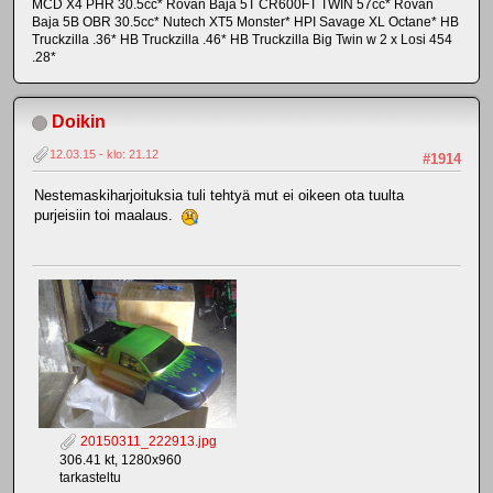
MCD X4 PHR 30.5cc* Rovan Baja 5T CR600FT TWIN 57cc* Rovan
Baja 5B OBR 30.5cc* Nutech XT5 Monster* HPI Savage XL Octane* HB
Truckzilla .36* HB Truckzilla .46* HB Truckzilla Big Twin w 2 x Losi 454
.28*
Doikin
12.03.15 - klo: 21.12
#1914
Nestemaskiharjoituksia tuli tehtyä mut ei oikeen ota tuulta
purjeisiin toi maalaus.
20150311_222913.jpg
306.41 kt, 1280x960
tarkasteltu