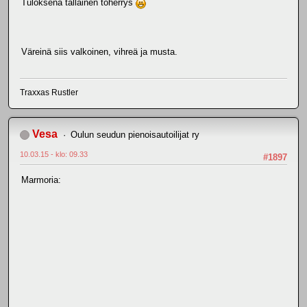
Tuloksena tälläinen töherrys
Väreinä siis valkoinen, vihreä ja musta.
Traxxas Rustler
Vesa
Oulun seudun pienoisautoilijat ry
10.03.15 - klo: 09.33
#1897
Marmoria: