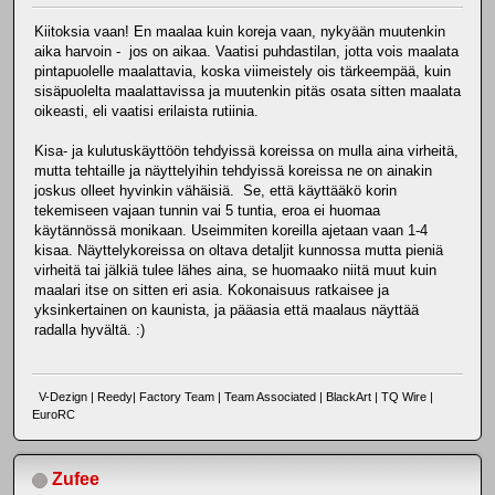
Kiitoksia vaan! En maalaa kuin koreja vaan, nykyään muutenkin
aika harvoin - jos on aikaa. Vaatisi puhdastilan, jotta vois maalata
pintapuolelle maalattavia, koska viimeistely ois tärkeempää, kuin
sisäpuolelta maalattavissa ja muutenkin pitäs osata sitten maalata
oikeasti, eli vaatisi erilaista rutiinia.
Kisa- ja kulutuskäyttöön tehdyissä koreissa on mulla aina virheitä,
mutta tehtaille ja näyttelyihin tehdyissä koreissa ne on ainakin
joskus olleet hyvinkin vähäisiä. Se, että käyttääkö korin
tekemiseen vajaan tunnin vai 5 tuntia, eroa ei huomaa
käytännössä monikaan. Useimmiten koreilla ajetaan vaan 1-4
kisaa. Näyttelykoreissa on oltava detaljit kunnossa mutta pieniä
virheitä tai jälkiä tulee lähes aina, se huomaako niitä muut kuin
maalari itse on sitten eri asia. Kokonaisuus ratkaisee ja
yksinkertainen on kaunista, ja pääasia että maalaus näyttää
radalla hyvältä. :)
V-Dezign | Reedy| Factory Team | Team Associated | BlackArt | TQ Wire |
EuroRC
Zufee