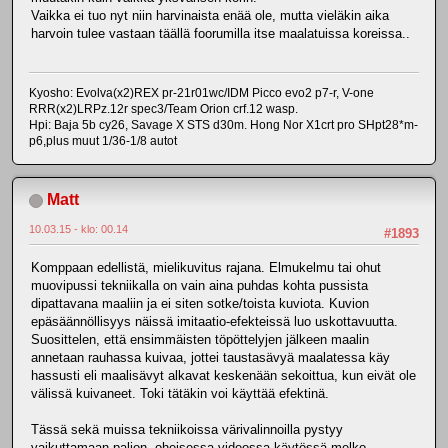
Vaikka ei tuo nyt niin harvinaista enää ole, mutta vieläkin aika
harvoin tulee vastaan täällä foorumilla itse maalatuissa koreissa..
Kyosho: Evolva(x2)REX pr-21r01wc/IDM Picco evo2 p7-r, V-one
RRR(x2)LRPz.12r spec3/Team Orion crf.12 wasp.
Hpi: Baja 5b cy26, Savage X STS d30m. Hong Nor X1crt pro SHpt28*m-
p6,plus muut 1/36-1/8 autot
Matt
10.03.15 - klo: 00.14
#1893
Komppaan edellistä, mielikuvitus rajana. Elmukelmu tai ohut
muovipussi tekniikalla on vain aina puhdas kohta pussista
dipattavana maaliin ja ei siten sotke/toista kuviota. Kuvion
epäsäännöllisyys näissä imitaatio-efekteissä luo uskottavuutta.
Suosittelen, että ensimmäisten töpöttelyjen jälkeen maalin
annetaan rauhassa kuivaa, jottei taustasävyä maalatessa käy
hassusti eli maalisävyt alkavat keskenään sekoittua, kun eivät ole
välissä kuivaneet. Toki tätäkin voi käyttää efektinä.
Tässä sekä muissa tekniikoissa värivalinnoilla pystyy
vaikuttamaan paljon, oheisessa videossa käytössä melko