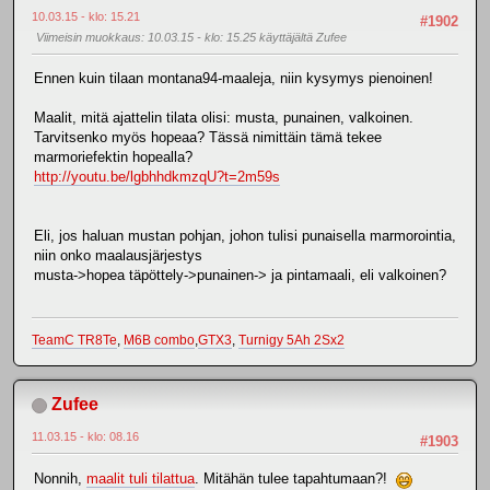
10.03.15 - klo: 15.21
#1902
Viimeisin muokkaus
: 10.03.15 - klo: 15.25 käyttäjältä Zufee
Ennen kuin tilaan montana94-maaleja, niin kysymys pienoinen!
Maalit, mitä ajattelin tilata olisi: musta, punainen, valkoinen.
Tarvitsenko myös hopeaa? Tässä nimittäin tämä tekee
marmoriefektin hopealla?
http://youtu.be/lgbhhdkmzqU?t=2m59s
Eli, jos haluan mustan pohjan, johon tulisi punaisella marmorointia,
niin onko maalausjärjestys
musta->hopea täpöttely->punainen-> ja pintamaali, eli valkoinen?
TeamC TR8Te
,
M6B combo
,
GTX3
,
Turnigy 5Ah 2Sx2
Zufee
11.03.15 - klo: 08.16
#1903
Nonnih,
maalit tuli tilattua
. Mitähän tulee tapahtumaan?!