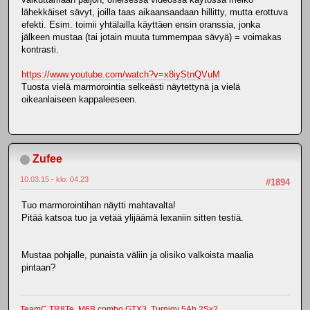
lähekkäiset sävyt, joilla taas aikaansaadaan hillitty, mutta erottuva
efekti. Esim. toimii yhtälailla käyttäen ensin oranssia, jonka
jälkeen mustaa (tai jotain muuta tummempaa sävyä) = voimakas
kontrasti.
https://www.youtube.com/watch?v=x8iyStnQVuM
Tuosta vielä marmorointia selkeästi näytettynä ja vielä
oikeanlaiseen kappaleeseen.
Zufee
10.03.15 - klo: 04.23
#1894
Tuo marmorointihan näytti mahtavalta!
Pitää katsoa tuo ja vetää ylijäämä lexaniin sitten testiä.
Mustaa pohjalle, punaista väliin ja olisiko valkoista maalia
pintaan?
TeamC TR8Te
,
M6B combo
,
GTX3
,
Turnigy 5Ah 2Sx2