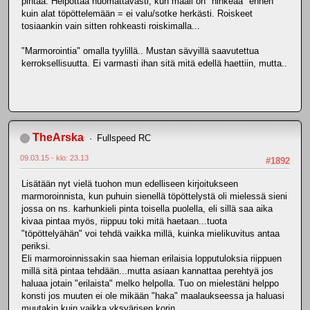
pintaa. Helpottaa huomattavasti, kun maali on "nihkeää" ennen
kuin alat töpöttelemään = ei valu/sotke herkästi. Roiskeet
tosiaankin vain sitten rohkeasti roiskimalla...
"Marmorointia" omalla tyylillä.. Mustan sävyillä saavutettua
kerroksellisuutta. Ei varmasti ihan sitä mitä edellä haettiin, mutta..
TheArska
Fullspeed RC
09.03.15 - klo: 23.13
#1892
Lisätään nyt vielä tuohon mun edelliseen kirjoitukseen
marmoroinnista, kun puhuin sienellä töpöttelystä oli mielessä sieni
jossa on ns. karhunkieli pinta toisella puolella, eli sillä saa aika
kivaa pintaa myös, riippuu toki mitä haetaan...tuota
"töpöttelyähän" voi tehdä vaikka millä, kuinka mielikuvitus antaa
periksi.
Eli marmoroinnissakin saa hieman erilaisia lopputuloksia riippuen
millä sitä pintaa tehdään...mutta asiaan kannattaa perehtyä jos
haluaa jotain "erilaista" melko helpolla. Tuo on mielestäni helppo
konsti jos muuten ei ole mikään "haka" maalaukseessa ja haluasi
muutakin kuin vaikka yksvärisen korin.