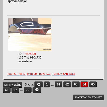
spraymaaleja!
image.jpg
139.7 kt, 980x735
tarkasteltu
TeamC TR8Te
,
M6B combo
,
GTX3
,
Turnigy 5Ah 2Sx2
1
...
61
62
63
64
65
Sivuja
SIIRRY YLÖS
66
67
...
72
KÄYTTÄJÄN TOIMET