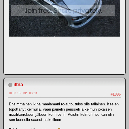
ittna
10.03.15 - klo: 08.23
#1896
Ensimmäinen ikinä maalamani rc-auto, tulos siis tälläinen. Itse en
töpöttänyt kelmulla, vaan painelin pensselillä kelmun jokaisen
maalikerroksen jälkeen korin osiin. Poistin kelmun heti kun olin
sen kunnolla saanut paikoilleen.