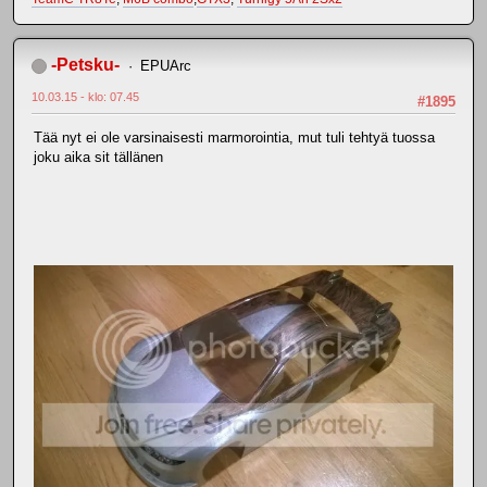
-Petsku-
EPUArc
10.03.15 - klo: 07.45
#1895
Tää nyt ei ole varsinaisesti marmorointia, mut tuli tehtyä tuossa
joku aika sit tällänen