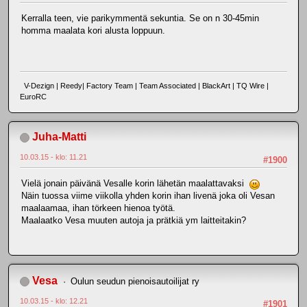
Kerralla teen, vie parikymmentä sekuntia. Se on n 30-45min
homma maalata kori alusta loppuun.
V-Dezign | Reedy| Factory Team | Team Associated | BlackArt | TQ Wire |
EuroRC
Juha-Matti
10.03.15 - klo: 11.21
#1900
Vielä jonain päivänä Vesalle korin lähetän maalattavaksi
Näin tuossa viime viikolla yhden korin ihan livenä joka oli Vesan
maalaamaa, ihan törkeen hienoa työtä.
Maalaatko Vesa muuten autoja ja prätkiä ym laitteitakin?
Vesa
Oulun seudun pienoisautoilijat ry
10.03.15 - klo: 12.21
#1901