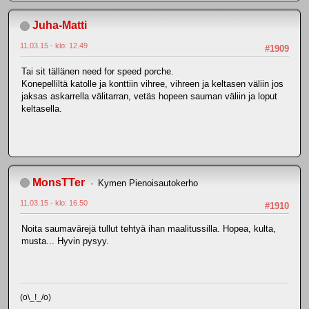
Juha-Matti
11.03.15 - klo: 12.49
#1909
Tai sit tällänen need for speed porche.
Konepelliltä katolle ja konttiin vihree, vihreen ja keltasen väliin jos
jaksas askarrella välitarran, vetäs hopeen sauman väliin ja loput
keltasella.
MonsTTer
Kymen Pienoisautokerho
11.03.15 - klo: 16.50
#1910
Noita saumavärejä tullut tehtyä ihan maalitussilla. Hopea, kulta,
musta... Hyvin pysyy.
(o\_!_/o)