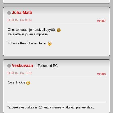
Juha-Matti
11.03.15 - klo: 08.59
#1907
Oho, toi vaatii jo kärsivällisyyttä
Ite ajattelin jotian simppeliä.
Tohon sitten jokunen tarra
Veskuvaan
Fullspeed RC
11.03.15 - klo: 12.12
#1908
Cole Trickle
Tarpeeks ku purkaa nii 16 autoa menee yllättävän pienee tilaa...