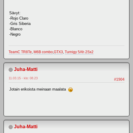
Sävyt:
-Rojo Claro
-Gris Siberia
-Blanco
-Negro
TeamC TR8Te
,
M6B combo
,
GTX3
,
Turnigy 5Ah 2Sx2
Juha-Matti
11.03.15 - klo: 08.23
#1904
Jotain erikoista meinaan maalata
Juha-Matti