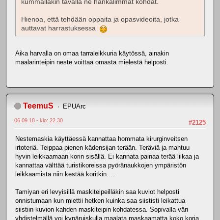
kummallakin tavalla ne hankalimmat kohdat.
Hienoa, että tehdään oppaita ja opasvideoita, jotka
auttavat harrastuksessa
Aika harvalla on omaa tarraleikkuria käytössä, ainakin
maalarinteipin neste voittaa omasta mielestä helposti.
TeemuS
EPUArc
06.09.18 - klo: 22.30
#2125
Nestemaskia käyttäessä kannattaa hommata kirurginveitsen
irtoteriä. Teippaa pienen kädensijan terään. Teräviä ja mahtuu
hyvin leikkaamaan korin sisällä. Ei kannata painaa terää liikaa ja
kannattaa välttää turistikoreissa pyöränaukkojen ympäristön
leikkaamista niin kestää koritkin.....
Tamiyan eri levyisillä maskiteipeilläkin saa kuviot helposti
onnistumaan kun miettii hetken kuinka saa siististi leikattua
siistiin kuvion kahden maskiteipin kohdatessa. Sopivalla väri
yhdistelmällä voi kynäruiskulla maalata maskaamatta koko koria