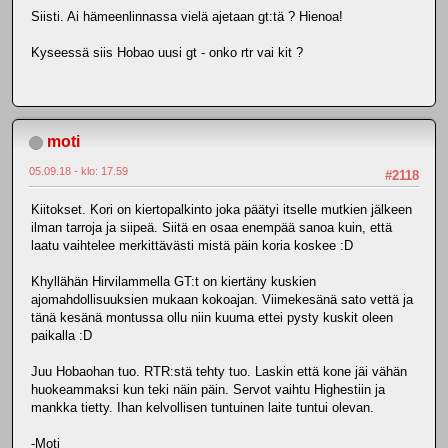
Siisti. Ai hämeenlinnassa vielä ajetaan gt:tä ? Hienoa!
Kyseessä siis Hobao uusi gt - onko rtr vai kit ?
moti
05.09.18 - klo: 17.59
#2118
Kiitokset. Kori on kiertopalkinto joka päätyi itselle mutkien jälkeen
ilman tarroja ja siipeä. Siitä en osaa enempää sanoa kuin, että
laatu vaihtelee merkittävästi mistä päin koria koskee :D
Khyllähän Hirvilammella GT:t on kiertäny kuskien
ajomahdollisuuksien mukaan kokoajan. Viimekesänä sato vettä ja
tänä kesänä montussa ollu niin kuuma ettei pysty kuskit oleen
paikalla :D
Juu Hobaohan tuo. RTR:stä tehty tuo. Laskin että kone jäi vähän
huokeammaksi kun teki näin päin. Servot vaihtu Highestiin ja
mankka tietty. Ihan kelvollisen tuntuinen laite tuntui olevan.
-Moti