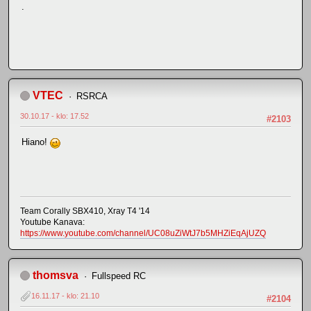
.
VTEC
RSRCA
30.10.17 - klo: 17.52
#2103
Hiano!
Team Corally SBX410, Xray T4 '14
Youtube Kanava:
https://www.youtube.com/channel/UC08uZiWtJ7b5MHZiEqAjUZQ
thomsva
Fullspeed RC
16.11.17 - klo: 21.10
#2104