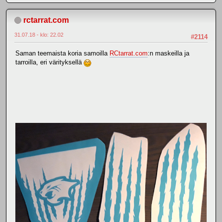
rctarrat.com
31.07.18 - klo: 22.02
#2114
Saman teemaista koria samoilla
RCtarrat.com
:n maskeilla ja
tarroilla, eri värityksellä