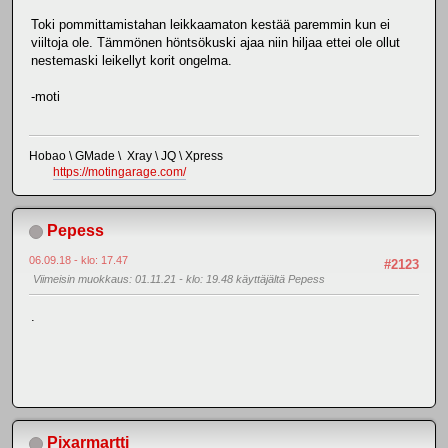
Toki pommittamistahan leikkaamaton kestää paremmin kun ei
viiltoja ole. Tämmönen höntsökuski ajaa niin hiljaa ettei ole ollut
nestemaski leikellyt korit ongelma.
-moti
Hobao \ GMade \ Xray \ JQ \ Xpress
https://motingarage.com/
Pepess
06.09.18 - klo: 17.47
#2123
Viimeisin muokkaus
: 01.11.21 - klo: 19.48 käyttäjältä Pepess
.
Pixarmartti