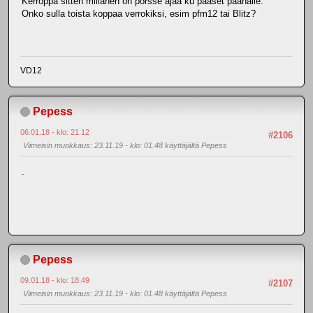
Kerroppa sitten millanen on porsse ajaa ku pääset paanalle.
Onko sulla toista koppaa verrokiksi, esim pfm12 tai Blitz?
VD12
Pepess
06.01.18 - klo: 21.12
#2106
Viimeisin muokkaus
: 23.11.19 - klo: 01.48 käyttäjältä Pepess
.
Pepess
09.01.18 - klo: 18.49
#2107
Viimeisin muokkaus
: 23.11.19 - klo: 01.48 käyttäjältä Pepess