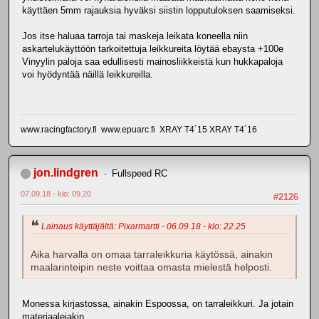
käyttäen 5mm rajauksia hyväksi siistin lopputuloksen saamiseksi.
Jos itse haluaa tarroja tai maskeja leikata koneella niin
askartelukäyttöön tarkoitettuja leikkureita löytää ebaysta +100e
Vinyylin paloja saa edullisesti mainosliikkeistä kun hukkapaloja
voi hyödyntää näillä leikkureilla.
www.racingfactory.fi www.epuarc.fi XRAY T4´15 XRAY T4´16
jon.lindgren
Fullspeed RC
07.09.18 - klo: 09.20
#2126
Lainaus käyttäjältä: Pixarmartti - 06.09.18 - klo: 22.25
Aika harvalla on omaa tarraleikkuria käytössä, ainakin
maalarinteipin neste voittaa omasta mielestä helposti.
Monessa kirjastossa, ainakin Espoossa, on tarraleikkuri. Ja jotain
materiaalejakin.