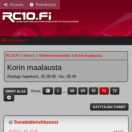
Kirjaudu
Rekisteröidy
Päävalikko
RC10.FI
/
Yleiset
/
Yleinen keskustelu
/
Korin maalausta
Korin maalausta
Aloittaja hapelton1, 05.08.08 - klo: 08.48
1
...
68
69
70
71
72
Sivuja
SIIRRY ALAS
KÄYTTÄJÄN TOIMET
Sorateidenvirtuoosi
28.10.17 - klo: 10.16