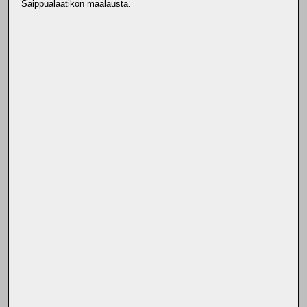
Saippualaatikon maalausta.