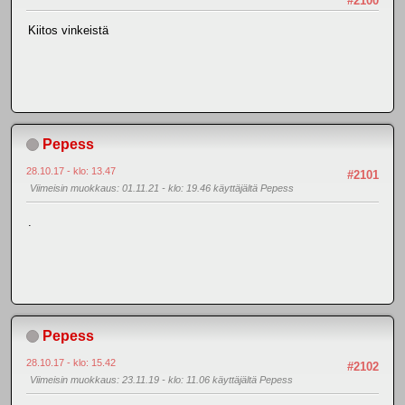
#2100
Kiitos vinkeistä
Pepess
28.10.17 - klo: 13.47
#2101
Viimeisin muokkaus
: 01.11.21 - klo: 19.46 käyttäjältä Pepess
.
Pepess
28.10.17 - klo: 15.42
#2102
Viimeisin muokkaus
: 23.11.19 - klo: 11.06 käyttäjältä Pepess