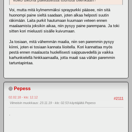
Voiko ulkona pakkasessa touhuta ollenkaan?
Voi, mutta mitä kylmemmäksi spraypurkki pääsee, niin sitä
huonompi paine sieltä saadaan, joten alkaa helposti suutin
räkimään. Laita purkit hautumaan kuumaan veteen ennen
maalaamista joksikin aikaa, niin pysyy paine parempana. Ja toki
sitten kori mieluusti sisälle kuivumaan.
Ja tosiaan, mitä vähemmän maalia, niin sen paremmin pysyy
kiinni, joten ei tosiaan kannata liioitella. Kori kannattaa myös
pestä ennen maalausta huolellisesti saippuavedellä ja vaikka
karhunkielellä hinkkaamaalla, jotta maali saa vähän paremmin
tartuntapintaa.
Pepess
02.02.18 - klo: 12.12
#2111
Viimeisin muokkaus
: 23.11.19 - klo: 02.53 käyttäjältä Pepess
.