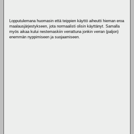
Lopputulemana huomasin että teippien käyttö aiheutti hieman eroa
maalausjärjestykseen, jota normaalisti olisin käyttänyt. Samalla
myös aikaa kului nestemaskiin verrattuna jonkin verran (paljon)
enemmän nyppimiseen ja suojaamiseen.