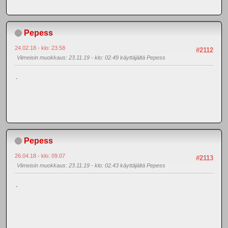
Pepess
24.02.18 - klo: 23.58
#2112
Viimeisin muokkaus
: 23.11.19 - klo: 02.49 käyttäjältä Pepess
.
Pepess
26.04.18 - klo: 09.07
#2113
Viimeisin muokkaus
: 23.11.19 - klo: 02.43 käyttäjältä Pepess
.