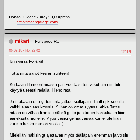
Hobao \ GMade \ Xray \ JQ \ Xpress
https://motingarage.com/
mikari
Fullspeed RC
05.09.18 - klo: 22.02
#2119
Kuulostaa hyvältä!
Totta mitä sanot kesien suhteen!
Ku kävin Hämeenlinnassa pari vuotta sitten viikottain niin tuli
käytyä useasti radalla. Hieno rata!
Ja mukavaa että gt toiminta jatkuu sielläpäin. Täällä pk-sedulla
kaikki ajaa vaan krossia. Siihen on omat syynsä, ehkä Tattis
ratana on vähän liian iso sähkö gt:lle ja nitro on hankalaa ja liian
äänekästä monelle. Myös vesiongelma vaivaa kun ei ole liian
kuuma koska rata on suolla :)
Mielelläni näkisin gt ajettavan myös täälläpäin enemmän ja voisin