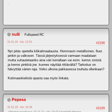
.
nulli
Fullspeed RC
31.01.18 - klo: 13.53
#2108
Nyt pitäs opetella kilikalimaalausta. Hommasin metallisinen, fluor.
pinkin ja valkosen. Tässä järjestyksessä varmaan maalataan
mutta suhautetaanko aina väri kerrallaan vai esim. kerros sinistä
ja kerros pinkkiä jne. kunnes näyttää riittävältä? Tarkoitus on
häivyttää värien raja. Voiko ulkona pakkasessa touhuta ollenkaan?
Kotimaankielistä opasta saa myös linkata.
Pepess
31.01.18 - klo: 16.38
#2109
Viimeisin muokkaus
: 01.11.21 - klo: 19.47 käyttäjältä Pepess