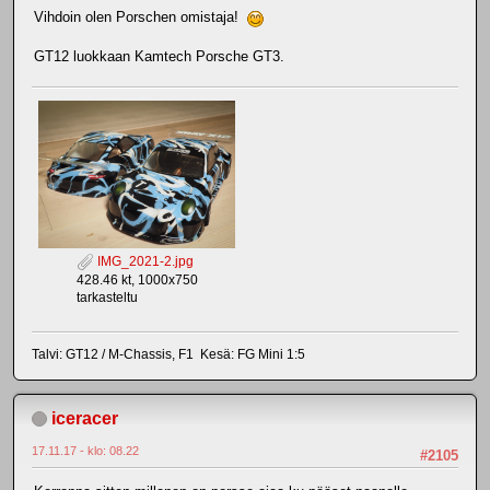
Vihdoin olen Porschen omistaja!
GT12 luokkaan Kamtech Porsche GT3.
IMG_2021-2.jpg
428.46 kt, 1000x750
tarkasteltu
Talvi: GT12 / M-Chassis, F1 Kesä: FG Mini 1:5
iceracer
17.11.17 - klo: 08.22
#2105