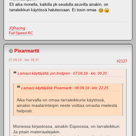
Eli aika monella, kaikilla pk-seudulla asuvilla ainakin, on
tarraleikkuri käytössä halutessaan. Ei tosin omaa
JQRacing
Full Speed RC
Pixarmartti
07.09.18 - klo: 09.37
#2127
Lainaus käyttäjältä: jon.lindgren - 07.09.18 - klo: 09.20
Lainaus käyttäjältä: Pixarmartti - 06.09.18 - klo: 22.25
Aika harvalla on omaa tarraleikkuria käytössä,
ainakin maalarinteipin neste voittaa omasta mielestä
helposti.
Monessa kirjastossa, ainakin Espoossa, on tarraleikkuri.
Ja jotain materiaalejakin.