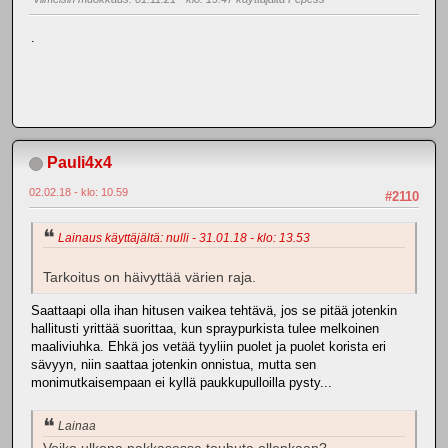
.
Pauli4x4
02.02.18 - klo: 10.59
#2110
Lainaus käyttäjältä: nulli - 31.01.18 - klo: 13.53
Tarkoitus on häivyttää värien raja.
Saattaapi olla ihan hitusen vaikea tehtävä, jos se pitää jotenkin
hallitusti yrittää suorittaa, kun spraypurkista tulee melkoinen
maaliviuhka. Ehkä jos vetää tyyliin puolet ja puolet korista eri
sävyyn, niin saattaa jotenkin onnistua, mutta sen
monimutkaisempaan ei kyllä paukkupulloilla pysty...
Lainaa