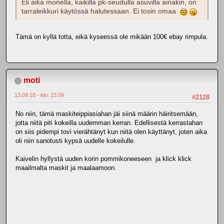
Eli aika monella, kaikilla pk-seudulla asuvilla ainakin, on
tarraleikkuri käytössä halutessaan. Ei tosin omaa
Tämä on kyllä totta, eikä kyseessä ole mikään 100€ ebay rimpula.
moti
13.09.18 - klo: 23.09
#2128
No niin, tämä maskiteippiasiahan jäi siinä määrin häiritsemään,
jotta niitä piti kokeilla uudemman kerran. Edellisestä kerrastahan
on siis pidempi tovi vierähtänyt kun niitä olen käyttänyt, joten aika
oli niin sanotusti kypsä uudelle kokeilulle.
Kaivelin hyllystä uuden korin pommikoneeseen ja klick klick
maailmalta maskit ja maalaamoon.