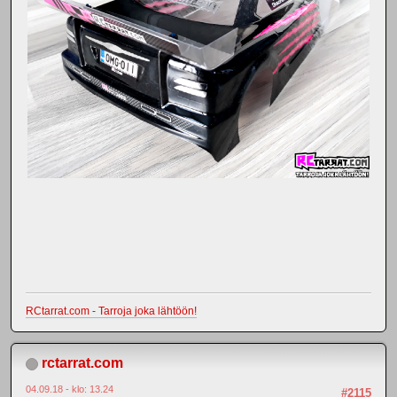
RCtarrat.com - Tarroja joka lähtöön!
rctarrat.com
04.09.18 - klo: 13.24
#2115