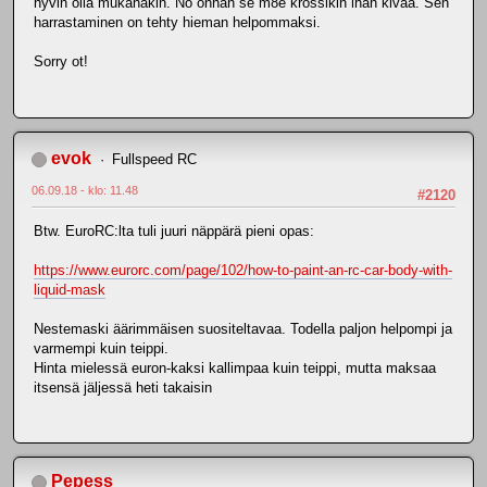
hyvin olla mukanakin. No onhan se m8e krossikin ihan kivaa. Sen
harrastaminen on tehty hieman helpommaksi.
Sorry ot!
evok
Fullspeed RC
06.09.18 - klo: 11.48
#2120
Btw. EuroRC:lta tuli juuri näppärä pieni opas:
https://www.eurorc.com/page/102/how-to-paint-an-rc-car-body-with-
liquid-mask
Nestemaski äärimmäisen suositeltavaa. Todella paljon helpompi ja
varmempi kuin teippi.
Hinta mielessä euron-kaksi kallimpaa kuin teippi, mutta maksaa
itsensä jäljessä heti takaisin
Pepess