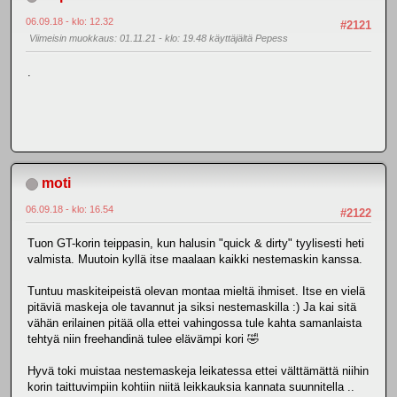
06.09.18 - klo: 12.32
#2121
Viimeisin muokkaus
: 01.11.21 - klo: 19.48 käyttäjältä Pepess
.
moti
06.09.18 - klo: 16.54
#2122
Tuon GT-korin teippasin, kun halusin "quick & dirty" tyylisesti heti
valmista. Muutoin kyllä itse maalaan kaikki nestemaskin kanssa.
Tuntuu maskiteipeistä olevan montaa mieltä ihmiset. Itse en vielä
pitäviä maskeja ole tavannut ja siksi nestemaskilla :) Ja kai sitä
vähän erilainen pitää olla ettei vahingossa tule kahta samanlaista
tehtyä niin freehandinä tulee elävämpi kori 🤣
Hyvä toki muistaa nestemaskeja leikatessa ettei välttämättä niihin
korin taittuvimpiin kohtiin niitä leikkauksia kannata suunnitella ..