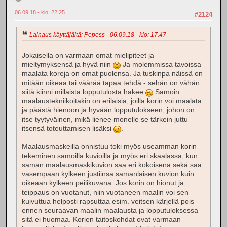
06.09.18 - klo: 22.25
#2124
Lainaus käyttäjältä: Pepess - 06.09.18 - klo: 17.47
Jokaisella on varmaan omat mielipiteet ja
mieltymyksensä ja hyvä niin
Ja molemmissa tavoissa
maalata koreja on omat puolensa. Ja tuskinpa näissä on
mitään oikeaa tai väärää tapaa tehdä - sehän on vähän
siitä kiinni millaista lopputulosta hakee
Samoin
maalaustekniikoitakin on erilaisia, joilla korin voi maalata
ja päästä hienoon ja hyvään lopputulokseen, johon on
itse tyytyväinen, mikä lienee monelle se tärkein juttu
itsensä toteuttamisen lisäksi
.
Maalausmaskeilla onnistuu toki myös useamman korin
tekeminen samoilla kuvioilla ja myös eri skaalassa, kun
saman maalausmaskikuvion saa eri kokoisena sekä saa
vasempaan kylkeen justiinsa samanlaisen kuvion kuin
oikeaan kylkeen peilikuvana. Jos korin on hionut ja
teippaus on vuotanut, niin vuotaneen maalin voi sen
kuivuttua helposti rapsuttaa esim. veitsen kärjellä pois
ennen seuraavan maalin maalausta ja lopputuloksessa
sitä ei huomaa. Korien taitoskohdat ovat varmaan