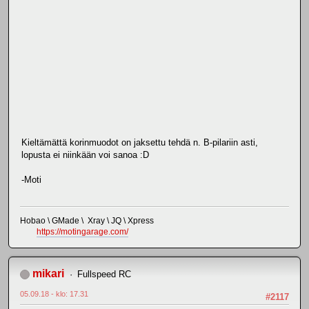
Kieltämättä korinmuodot on jaksettu tehdä n. B-pilariin asti,
lopusta ei niinkään voi sanoa :D
-Moti
Hobao \ GMade \ Xray \ JQ \ Xpress
https://motingarage.com/
mikari
Fullspeed RC
05.09.18 - klo: 17.31
#2117