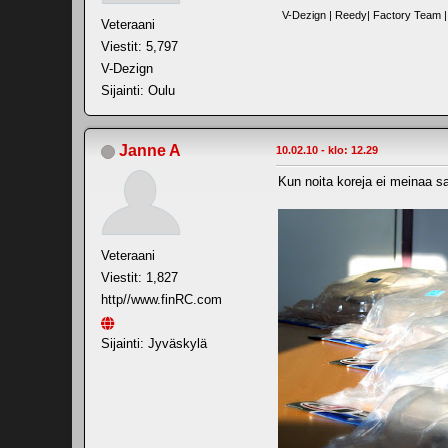
V-Dezign | Reedy| Factory Team | 
Veteraani
Viestit: 5,797
V-Dezign
Sijainti: Oulu
Janne A
10.02.10 - klo: 12.29
Kun noita koreja ei meinaa s
Veteraani
Viestit: 1,827
http//www.finRC.com
Sijainti: Jyväskylä