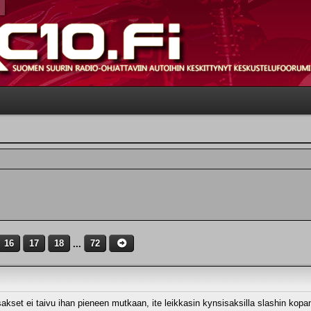
16
17
18
...
72
isakset ei taivu ihan pieneen mutkaan, ite leikkasin kynsisaksilla slashin kopa