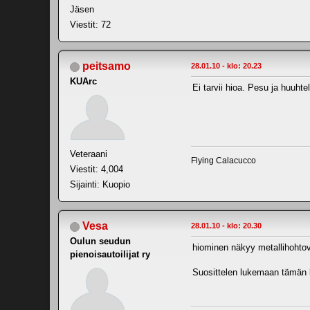
Jäsen
Viestit: 72
peitsamo
28.01.10 - klo: 20.23
KUArc
Ei tarvii hioa. Pesu ja huuhte
Veteraani
Flying Calacucco
Viestit: 4,004
Sijainti: Kuopio
Vesa
28.01.10 - klo: 20.30
Oulun seudun
hiominen näkyy metallihohtovä
pienoisautoilijat ry
Suosittelen lukemaan tämän ke