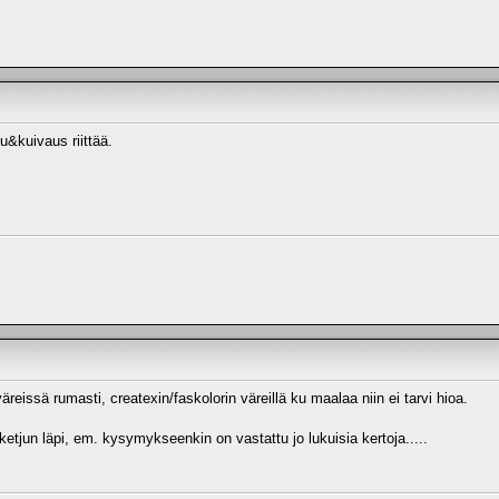
lu&kuivaus riittää.
reissä rumasti, createxin/faskolorin väreillä ku maalaa niin ei tarvi hioa.
tjun läpi, em. kysymykseenkin on vastattu jo lukuisia kertoja.....