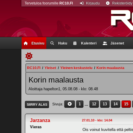
Tervetuloa foorumille
RC10.FI
Kirjaudu
Rekisteröidy
Etusivu
Haku
Kalenteri
Jäsenet
RC10.FI
/
Yleiset
/
Yleinen keskustelu
/
Korin maalausta
Korin maalausta
Aloittaja hapelton1, 05.08.08 - klo: 08.48
1
...
12
13
14
15
Sivuja
SIIRRY ALAS
Jarzanza
27.01.10 - klo: 14.04
Vieras
Ois voinut kuvitella että pelt