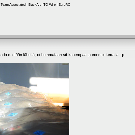
Team Associated | BlackArt | TQ Wire | EuroRC
aada mistään läheltä, ni hommataan sit kauempaa ja enempi kerralla. :p