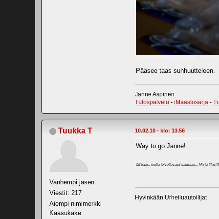
Pääsee taas suhhuutteleen.
Janne Aspinen
Tulospalvelu
-
iMaastosarja
-
T
Tuukka T
10.02.10 - klo: 13.56
Way to go Janne!
Off-topic, mutta toivottavasti sallitaan..: Mistä ti
Vanhempi jäsen
Viestit: 217
Hyvinkään Urheiluautoilijat
Aiempi nimimerkki
Kaasukake