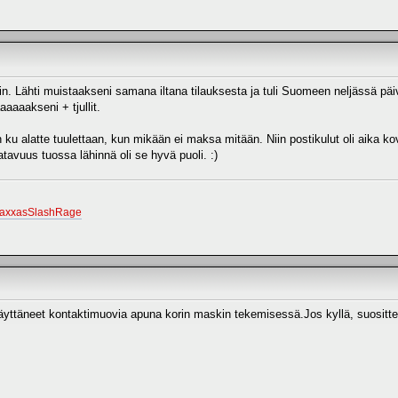
tiin. Lähti muistaakseni samana iltana tilauksesta ja tuli Suomeen neljässä päi
aaaakseni + tjullit.
ku alatte tuulettaan, kun mikään ei maksa mitään. Niin postikulut oli aika kova
avuus tuossa lähinnä oli se hyvä puoli. :)
raxxasSlashRage
äyttäneet kontaktimuovia apuna korin maskin tekemisessä.Jos kyllä, suosittel