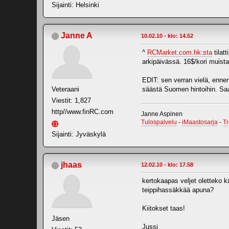
Sijainti: Helsinki
Janne A
10.02.10 - klo: 14.52
^
RCMarket.com.hk:sta
tilat
arkipäivässä. 16$/kori muistaa
EDIT: sen verran vielä, ennen 
Veteraani
säästä Suomen hintoihin. Saat
Viestit: 1,827
http//www.finRC.com
Janne Aspinen
Tulospalvelu
-
iMaastosarja
-
T
Sijainti: Jyväskylä
jhaas
12.02.10 - klo: 17.58
kertokaapas veljet oletteko k
teippihassäkkää apuna?
Kiitokset taas!
Jäsen
Jussi