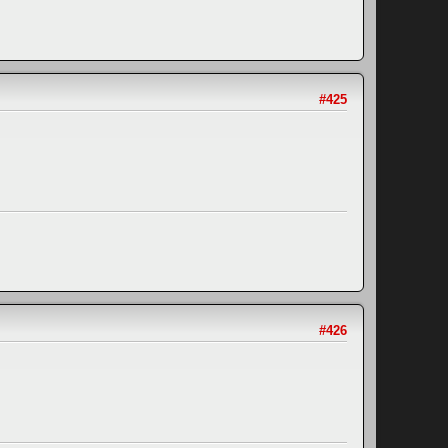
#425
#426