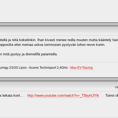
itellä ja niitä kokeilinkin. Ihan kivasti menee noilla muuten mutta kääntely ha
a hepposilta ettei meinaa uskoa tommosien pystyvän tohon revon koriin.
en mitä pystyy ja dremelillä parannella.
urnigy 2S/3S Lipos - Acoms Technisport 2,4GHz -
Max-EV Racing
Vi
a leikata korit...
http://www.youtube.com/watch?v=_T5byfs3Ylk
Toimii ohu