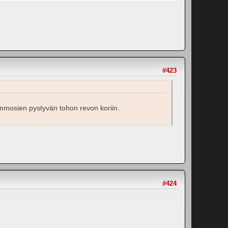
#423
 tommosien pystyvän tohon revon koriin.
#424