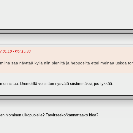
27.01.10 - klo: 15.30
almiina saa näyttää kyllä niin pieniltä ja hepposilta ettei meinaa uskoa
n onnistuu. Dremelillä voi sitten nysvätä siistimmäksi, jos tykkää.
en hiominen ulkopuolelle? Tarvitseeko/kannattaako hioa?