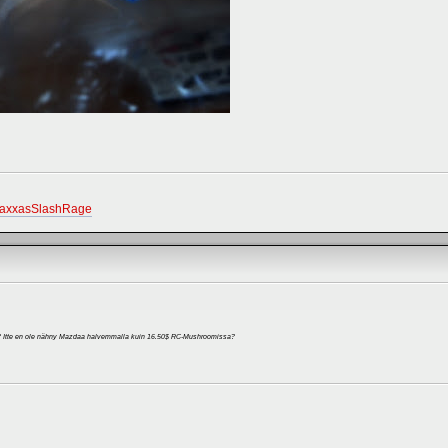
raxxasSlashRage
lasit? Itte en ole nähny Mazdaa halvemmalla kuin 16.50$ RC-Mushroomissa?