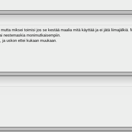
mutta miksei toimisi jos se kestää maalia mitä käyttää ja ei jätä liimajälkiä. M
tai nestemaskia monimutkaisempiin.
t, ja uskon ettei kukaan muukaan.