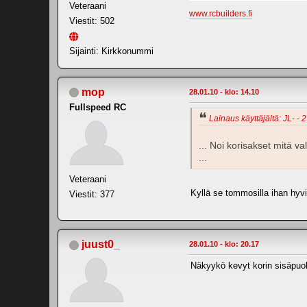
Veteraani
www.rcbuilders.fi
Viestit: 502
Sijainti: Kirkkonummi
mop
28.01.10 - klo: 14.10
Fullspeed RC
Lainaus käyttäjältä: JL- - 
... Noi korisakset mitä v
...
Veteraani
Kyllä se tommosilla ihan hyvi
Viestit: 377
juust0_
28.01.10 - klo: 20.17
Näkyykö kevyt korin sisäpuol