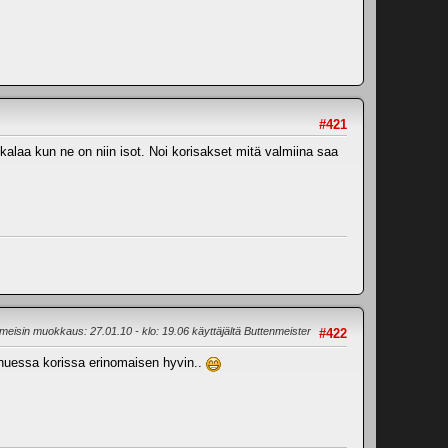
#421
nkalaa kun ne on niin isot. Noi korisakset mitä valmiina saa
imeisin muokkaus
: 27.01.10 - klo: 19.06 käyttäjältä Buttenmeister
#422
essa korissa erinomaisen hyvin..