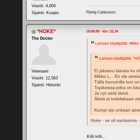
Viestit: 4,004
Flying Calacucco
Sijainti: Kuopio
*HOKE*
18.08.08 - klo: 22.34
The Doctor
Lainaus käyttäjältä: Mikko 
Lainaus käyttäjältä: *HO
Ei jaksanu lainata ku oli
Veteraani
Mikko L... En ole ainei
Viestit: 12,563
Tällä foorumilla kun on 
Sijainti: Helsinki
Topikeissa jotka on käsi
Ja nyt vielä tämä...
Äkkiä ei todellakaan ol
Kumpi siis onkaan ain
Hoke - se oli sarkasmia -
Köh köh...