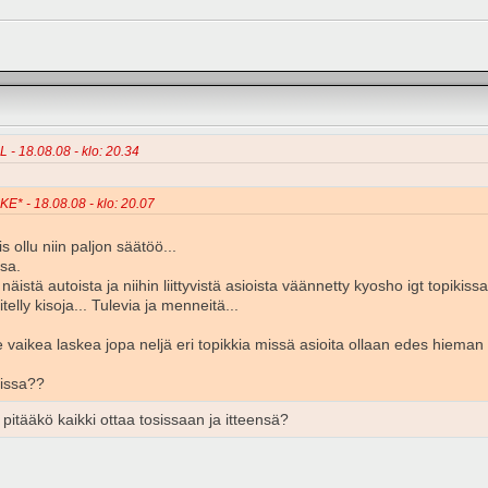
L - 18.08.08 - klo: 20.34
KE* - 18.08.08 - klo: 20.07
s ollu niin paljon säätöö...
ssa.
näistä autoista ja niihin liittyvistä asioista väännetty kyosho igt topikiss
telly kisoja... Tulevia ja menneitä...
e vaikea laskea jopa neljä eri topikkia missä asioita ollaan edes hieman 
eissa??
 pitääkö kaikki ottaa tosissaan ja itteensä?