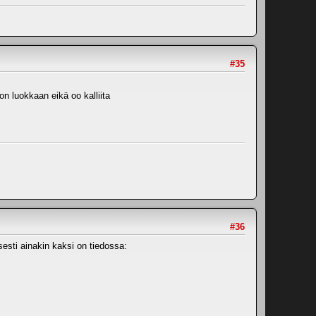
#35
on luokkaan eikä oo kalliita
#36
esti ainakin kaksi on tiedossa: