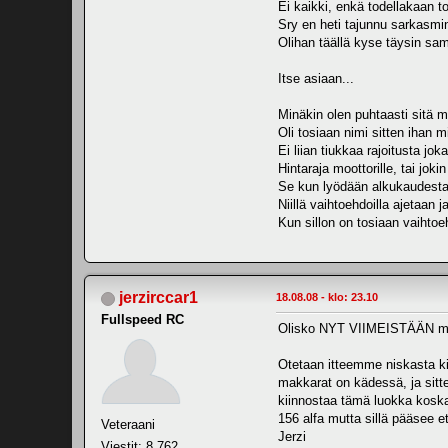
Ei kaikki, enkä todellakaan t
Sry en heti tajunnu sarkasmin
Olihan täällä kyse täysin sa
Itse asiaan...
Minäkin olen puhtaasti sitä m
Oli tosiaan nimi sitten ihan 
Ei liian tiukkaa rajoitusta jo
Hintaraja moottorille, tai jok
Se kun lyödään alkukaudesta s
Niillä vaihtoehdoilla ajetaan j
Kun sillon on tosiaan vaihtoe
jerzirccar1
18.08.08 - klo: 23.10
Fullspeed RC
Olisko NYT VIIMEISTÄÄN mahd
Otetaan itteemme niskasta kii
makkarat on kädessä, ja sit
kiinnostaa tämä luokka koska
156 alfa mutta sillä pääsee e
Veteraani
Jerzi
Viestit: 8,762