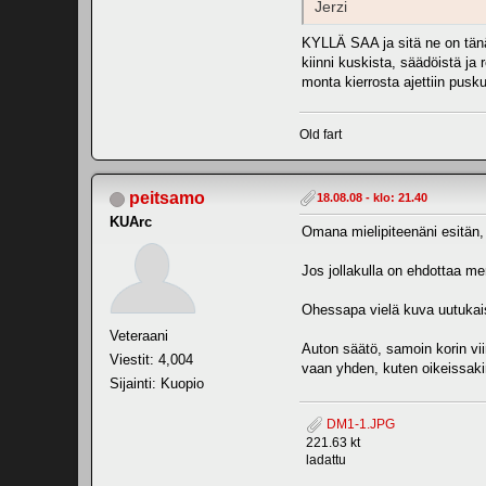
Jerzi
KYLLÄ SAA ja sitä ne on tänä 
kiinni kuskista, säädöistä ja
monta kierrosta ajettiin pusku
Old fart
peitsamo
18.08.08 - klo: 21.40
KUArc
Omana mielipiteenäni esitän, 
Jos jollakulla on ehdottaa mer
Ohessapa vielä kuva uutukai
Veteraani
Auton säätö, samoin korin vii
Viestit: 4,004
vaan yhden, kuten oikeissak
Sijainti: Kuopio
DM1-1.JPG
221.63 kt
ladattu