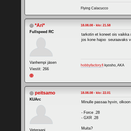
Flying Calacucco
*Ari*
18.08.08 - klo: 21.58
Fullspeed RC
tarkotin et koneet ois vaikka
jos kone hajoo seuraavaks voi
Vanhempi jäsen
hobbyfactory.fi
kyosho, AKA
Viestit: 266
peitsamo
18.08.08 - klo: 22.01
KUArc
Minulle passaa hyvin, olkoon
- Force .28
- GXR .28
Muita?
Veteraani