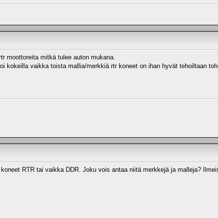
 rtr moottoreita mitkä tulee auton mukana.
 kokeilla vaikka toista mallia/merkkiä rtr koneet on ihan hyvät tehoiltaan toh
 koneet RTR tai vaikka DDR. Joku vois antaa niitä merkkejä ja malleja? Ilmeis