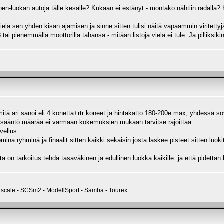
en-luokan autoja tälle kesälle? Kukaan ei estänyt - montako nähtiin radalla? Kak
 vielä sen yhden kisan ajamisen ja sinne sitten tulisi näitä vapaammin viritett
8 tai pienemmällä moottorilla tahansa - mitään listoja vielä ei tule. Ja pilliksikin
.
mitä ari sanoi eli 4 konetta+rtr koneet ja hintakatto 180-200e max, yhdessä sovi
ku sääntö määrää ei varmaan kokemuksien mukaan tarvitse rajoittaa.
vellus.
omina ryhminä ja finaalit sitten kaikki sekaisin josta laskee pisteet sitten luok
 on tarkoitus tehdä tasaväkinen ja edullinen luokka kaikille. ja että pidettä
htscale - SCSm2 - ModellSport - Samba - Tourex