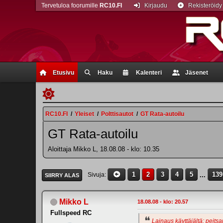
Tervetuloa foorumille
RC10.FI
Kirjaudu
Rekisteröidy
Etusivu
Haku
Kalenteri
Jäsenet
RC10.FI
/
Yleiset
/
Polttisautot
/
GT Rata-autoilu
GT Rata-autoilu
Aloittaja Mikko L, 18.08.08 - klo: 10.35
1
2
3
4
5
...
139
Sivuja
SIIRRY ALAS
Mikko L
18.08.08 - klo: 20.57
Fullspeed RC
Lainaus käyttäjältä: peitsa