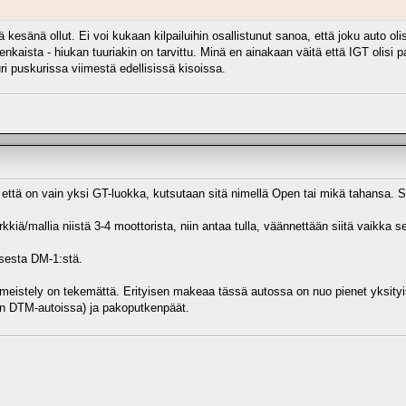
kesänä ollut. Ei voi kukaan kilpailuihin osallistunut sanoa, että joku auto oli
 renkaista - hiukan tuuriakin on tarvittu. Minä en ainakaan väitä että IGT olis
ri puskurissa viimestä edellisissä kisoissa.
että on vain yksi GT-luokka, kutsutaan sitä nimellä Open tai mikä tahansa. Sää
kkiä/mallia niistä 3-4 moottorista, niin antaa tulla, väännettään siitä vaikka 
sesta DM-1:stä.
meistely on tekemättä. Erityisen makeaa tässä autossa on nuo pienet yksityiskoh
in DTM-autoissa) ja pakoputkenpäät.