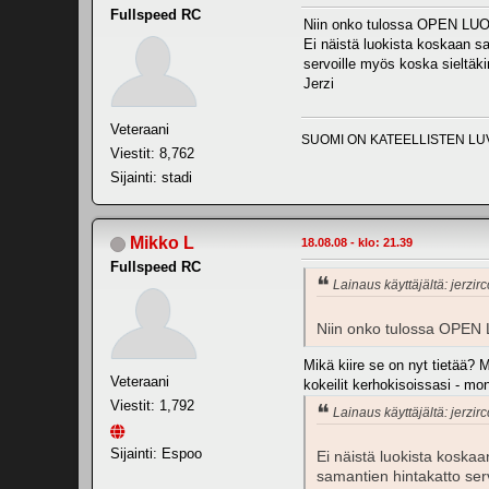
Fullspeed RC
Niin onko tulossa OPEN LUO
Ei näistä luokista koskaan saa
servoille myös koska sieltäk
Jerzi
Veteraani
SUOMI ON KATEELLISTEN LU
Viestit: 8,762
Sijainti: stadi
Mikko L
18.08.08 - klo: 21.39
Fullspeed RC
Lainaus käyttäjältä: jerzir
Niin onko tulossa OPEN 
Mikä kiire se on nyt tietää? M
Veteraani
kokeilit kerhokisoissasi - mon
Viestit: 1,792
Lainaus käyttäjältä: jerzir
Sijainti: Espoo
Ei näistä luokista koskaan
samantien hintakatto ser