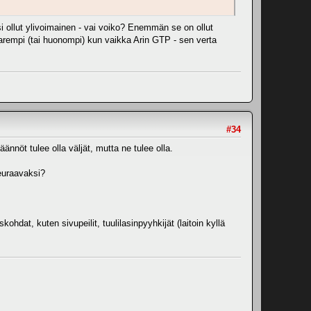
si ollut ylivoimainen - vai voiko? Enemmän se on ollut
i parempi (tai huonompi) kun vaikka Arin GTP - sen verta
#34
nnöt tulee olla väljät, mutta ne tulee olla.
seuraavaksi?
dat, kuten sivupeilit, tuulilasinpyyhkijät (laitoin kyllä