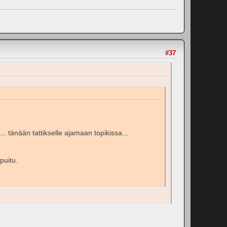
#37
a... tänään tattikselle ajamaan topikissa...
puitu.