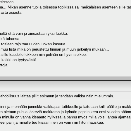
osissaan.
a... Mikan asenne tuolla toisessa topikissa sai meikäläisen asenteen sille tas
masta asiasta.
ieltä että vain ja ainoastaan yksi luokka.
mikä tahansa.
ka tosiaan rajoittaa uuden luokan kasvua.
in muu lista mikä on perustettu hinnan ja muun järkeilyn mukaan...
ille kaudelle lukkoon niin pelihän on hyvin selkee.
a kaikki on tyytyväisiä...
htoja.
ollisuus laittaa pillit solmuun ja tehdään vaikka näin mielummin.
nni ja mennään jonnekki vaikkapas tattikselle ja laitetaan krilli päälle ja mak
ten aletaan puhua järkeviä makkaran ja kylmän pepsin kera ensi vuoden sään
 minulla on vanha kisaauto hyllyssä ja pannu myös millä voisi lähteä ajam
teenpäin ja minulle tuo kisaaminen on vain niin hiton hauskaa.