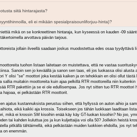
otusta siitä hintarajasta?
ntihinnoilla, eli ei mikään spesialpraisounliforjuu-hinta)?
miettiä mikä on se konkreettinen hintaraja, kun kyseessä on kauden -09 sääntö
stäkertoimella arvottava päivän tarjous.
ottoreista jollain ilveellä saadaan joskus muodostettua edes osaa tyydyttävä lis
 moottoreita tuohon listaan laitetaan on muistettava, että ne vastaa suoritus
ustiinsa. Sanoin sen jo keväällä ja sanon sen taas, eli jos luokassa olisi alust
tori Y olisi "se" moottori joka kestää kaiken ja on tehokkain en olisi ollut tästä
a sallia muitakin moottoreita kuin ajaa pelkillä RTR moottoreilla niin kuitenkin n
ää RTR pakettiin ja se ei ole edullisempaa. Jos nyt sitten tuo RTR moottori hajo
ita hajoaa, ei pelkästään RTR moottorit.
n ajatus kustannuksista perustuu siihen, että hyllyssä on auton aihio ja sama
ä aihiota, eikä kaikki aja krossia. Toisekseen jos tähän luokkaan laaditaan list
ttori, mikä ei krossin SM kisoihin enää käy käy GT-luokan kisoihin? No joo, 
en tai kahden kuluttua jos ja kun kuljettaijia voi olla 50? Joillekin heistä kro
tella pitkällä tähtäimellä, eikä pelkästään muiden luokkien ehdoilla, jos nyt te
oja on enemmän.