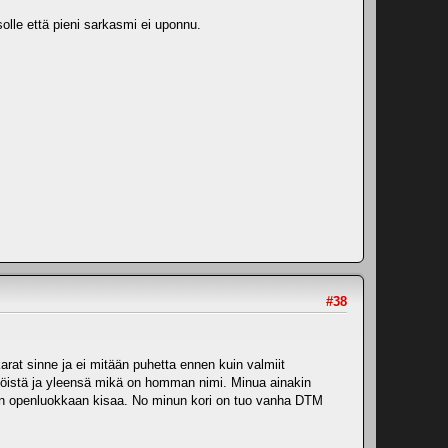
olle että pieni sarkasmi ei uponnu.
#38
karat sinne ja ei mitään puhetta ennen kuin valmiit
nöistä ja yleensä mikä on homman nimi. Minua ainakin
aan openluokkaan kisaa. No minun kori on tuo vanha DTM