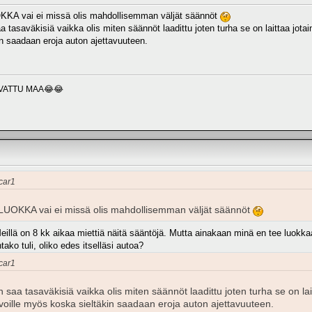
KKA vai ei missä olis mahdollisemman väljät säännöt
 tasaväkisiä vaikka olis miten säännöt laadittu joten turha se on laittaa jotai
in saadaan eroja auton ajettavuuteen.
VATTU MAA😂😂
ccar1
LUOKKA vai ei missä olis mahdollisemman väljät säännöt
eillä on 8 kk aikaa miettiä näitä sääntöjä. Mutta ainakaan minä en tee luokkaa 
tako tuli, oliko edes itselläsi autoa?
ccar1
 saa tasaväkisiä vaikka olis miten säännöt laadittu joten turha se on lai
voille myös koska sieltäkin saadaan eroja auton ajettavuuteen.