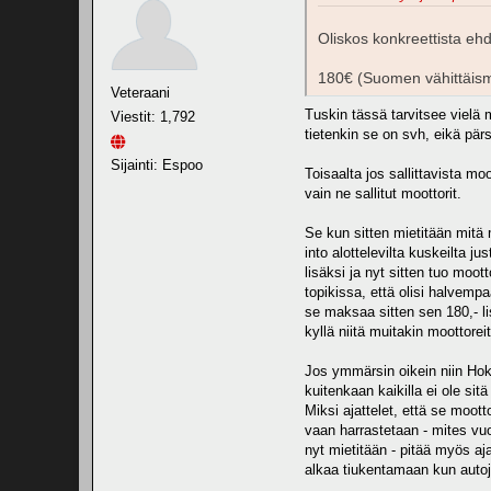
Oliskos konkreettista ehd
180€ (Suomen vähittäismyy
Veteraani
Tuskin tässä tarvitsee vielä 
Viestit: 1,792
tietenkin se on svh, eikä pär
Sijainti: Espoo
Toisaalta jos sallittavista mo
vain ne sallitut moottorit.
Se kun sitten mietitään mitä
into alottelevilta kuskeilta j
lisäksi ja nyt sitten tuo moot
topikissa, että olisi halvempa
se maksaa sitten sen 180,- lis
kyllä niitä muitakin moottore
Jos ymmärsin oikein niin Hoke
kuitenkaan kaikilla ei ole sit
Miksi ajattelet, että se moo
vaan harrastetaan - mites vuod
nyt mietitään - pitää myös aja
alkaa tiukentamaan kun aut