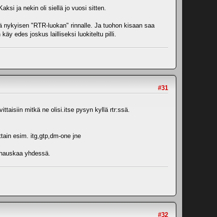
si ja nekin oli siellä jo vuosi sitten.
yjä nykyisen "RTR-luokan" rinnalle. Ja tuohon kisaan saa
 käy edes joskus lailliseksi luokiteltu pilli.
#31
ttaisiin mitkä ne olisi.itse pysyn kyllä rtr:ssä.
ittain esim. itg,gtp,dm-one jne
n hauskaa yhdessä.
#32