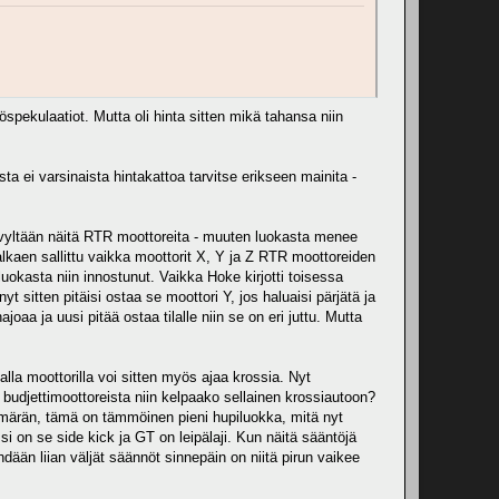
spekulaatiot. Mutta oli hinta sitten mikä tahansa niin
ta ei varsinaista hintakattoa tarvitse erikseen mainita -
kyvyltään näitä RTR moottoreita - muuten luokasta menee
a alkaen sallittu vaikka moottorit X, Y ja Z RTR moottoreiden
 luokasta niin innostunut. Vaikka Hoke kirjotti toisessa
yt sitten pitäisi ostaa se moottori Y, jos haluaisi pärjätä ja
aa ja uusi pitää ostaa tilalle niin se on eri juttu. Mutta
lla moottorilla voi sitten myös ajaa krossia. Nyt
a budjettimoottoreista niin kelpaako sellainen krossiautoon?
ymmärän, tämä on tämmöinen pieni hupiluokka, mitä nyt
ssi on se side kick ja GT on leipälaji. Kun näitä sääntöjä
hdään liian väljät säännöt sinnepäin on niitä pirun vaikee