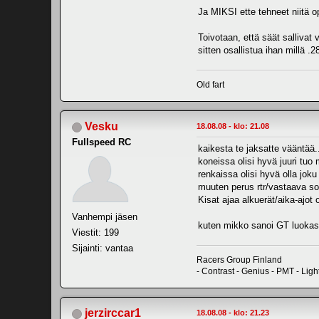
Ja MIKSI ette tehneet niitä op
Toivotaan, että säät sallivat
sitten osallistua ihan millä .2
Old fart
Vesku
18.08.08 - klo: 21.08
Fullspeed RC
kaikesta te jaksatte vääntää.
koneissa olisi hyvä juuri tuo 
renkaissa olisi hyvä olla jo
muuten perus rtr/vastaava so
Kisat ajaa alkuerät/aika-ajot 
Vanhempi jäsen
kuten mikko sanoi GT luokasta
Viestit: 199
Sijainti: vantaa
Racers Group Finland
- Contrast - Genius - PMT - Lig
jerzirccar1
18.08.08 - klo: 21.23