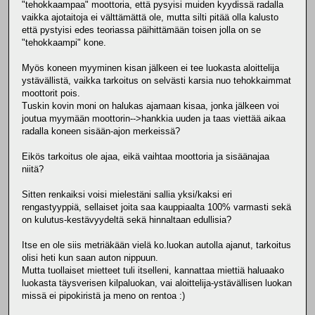
"tehokkaampaa" moottoria, että pysyisi muiden kyydissä radalla
vaikka ajotaitoja ei välttämättä ole, mutta silti pitää olla kalusto
että pystyisi edes teoriassa päihittämään toisen jolla on se
"tehokkaampi" kone.
Myös koneen myyminen kisan jälkeen ei tee luokasta aloittelija
ystävällistä, vaikka tarkoitus on selvästi karsia nuo tehokkaimmat
moottorit pois.
Tuskin kovin moni on halukas ajamaan kisaa, jonka jälkeen voi
joutua myymään moottorin-->hankkia uuden ja taas viettää aikaa
radalla koneen sisään-ajon merkeissä?
Eikös tarkoitus ole ajaa, eikä vaihtaa moottoria ja sisäänajaa
niitä?
Sitten renkaiksi voisi mielestäni sallia yksi/kaksi eri
rengastyyppiä, sellaiset joita saa kauppiaalta 100% varmasti sekä
on kulutus-kestävyydeltä sekä hinnaltaan edullisia?
Itse en ole siis metriäkään vielä ko.luokan autolla ajanut, tarkoitus
olisi heti kun saan auton nippuun.
Mutta tuollaiset mietteet tuli itselleni, kannattaa miettiä haluaako
luokasta täysverisen kilpaluokan, vai aloittelija-ystävällisen luokan
missä ei pipokiristä ja meno on rentoa :)