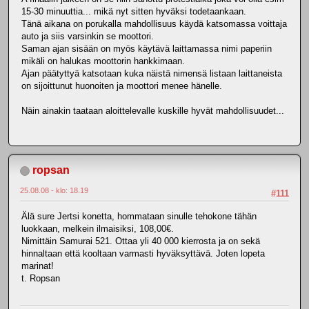
15-30 minuuttia... mikä nyt sitten hyväksi todetaankaan.
Tänä aikana on porukalla mahdollisuus käydä katsomassa voittaja
auto ja siis varsinkin se moottori.
Saman ajan sisään on myös käytävä laittamassa nimi paperiin
mikäli on halukas moottorin hankkimaan.
Ajan päätyttyä katsotaan kuka näistä nimensä listaan laittaneista
on sijoittunut huonoiten ja moottori menee hänelle.
Näin ainakin taataan aloittelevalle kuskille hyvät mahdollisuudet...
ropsan
25.08.08 - klo: 18.19
#111
Älä sure Jertsi konetta, hommataan sinulle tehokone tähän
luokkaan, melkein ilmaisiksi, 108,00€.
Nimittäin Samurai 521. Ottaa yli 40 000 kierrosta ja on sekä
hinnaltaan että kooltaan varmasti hyväksyttävä. Joten lopeta
marinat!
t. Ropsan