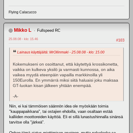
Flying Calacucco
Mikko L
Fullspeed RC
25.08.08 - klo: 15.46
#103
Lainaus käyttäjältä: MrOllinmaki - 25.08.08 - klo: 15.00
Kokemukseni on osoittanut, että käytettyä krossikonetta,
vaikka on kulkeva yksilö ja varmasti kunnossa, on aika
vaikea myydä eteenpäin vapailla markkinoilla yli
150Eurolla. En ymmärrä miksi siitä haluaisi joku maksaa
GT-luokan kisan jälkeen yhtään enempää.
-A-
Niin, ei kai tämmöisen säännön idea ole myöskään toimia
"kauppapaikkana", tai ostajien ehdoilla, vaan osaltaan estää
kalliiden moottoreiden käyttöä. Eli ei sillä lunastushinnalla sinänsä
tarvitse olla "järkeä".
Onhan tämä ajatus miettimisen arvoinen, mutta palveleeko se