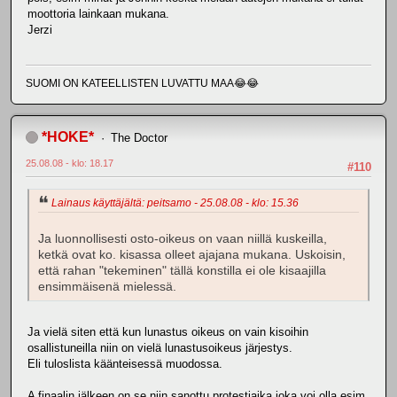
moottoria lainkaan mukana.
Jerzi
SUOMI ON KATEELLISTEN LUVATTU MAA😂😂
*HOKE*
The Doctor
25.08.08 - klo: 18.17
#110
Lainaus käyttäjältä: peitsamo - 25.08.08 - klo: 15.36
Ja luonnollisesti osto-oikeus on vaan niillä kuskeilla,
ketkä ovat ko. kisassa olleet ajajana mukana. Uskoisin,
että rahan "tekeminen" tällä konstilla ei ole kisaajilla
ensimmäisenä mielessä.
Ja vielä siten että kun lunastus oikeus on vain kisoihin
osallistuneilla niin on vielä lunastusoikeus järjestys.
Eli tuloslista käänteisessä muodossa.
A finaalin jälkeen on se niin sanottu protestiaika joka voi olla esim