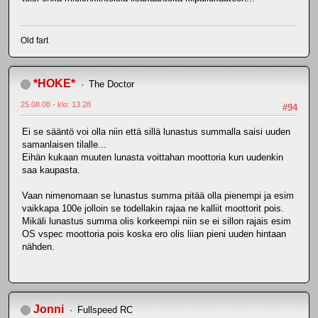
Old fart
*HOKE*
The Doctor
25.08.08 - klo: 13.28
#94
Ei se sääntö voi olla niin että sillä lunastus summalla saisi uuden
samanlaisen tilalle...
Eihän kukaan muuten lunasta voittahan moottoria kun uudenkin
saa kaupasta.
Vaan nimenomaan se lunastus summa pitää olla pienempi ja esim
vaikkapa 100e jolloin se todellakin rajaa ne kalliit moottorit pois.
Mikäli lunastus summa olis korkeempi niin se ei sillon rajais esim
OS vspec moottoria pois koska ero olis liian pieni uuden hintaan
nähden.
Jonni
Fullspeed RC