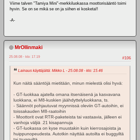
Viime talven "Tamiya Mini"-merkkiluokassa moottorisääntö toimi
hyvin. Se on se mikä se on ja siihen ei kosketa!!
-A-
MrOllinmaki
25.08.08 - klo: 17.19
#106
Lainaus käyttäjältä: Mikko L - 25.08.08 - klo: 15.46
Kun näitä sääntöjä mietitään, minun mielestä olisi hyvä:
- GT-luokkaa ajatella omana itsenäisenä ja kasvavana
luokkana, ei M8-kuskien jäähdyttelyluokkana, ts.
- Säännöt pohjautuvat myynnissä oleviin GT-autoihin, ei
toissakauden M8-raatoihin
- Moottorit ovat RTR-paketeista tai vastaavia, jälleen ei
vanhoja väljiä .21 kisapannuja
- GT-luokassa on kyse muustakin kuin kierrosajoista ja
huippunopeudesta. Autotkin näyttää autoilta ei buggyiltä
tai truggyiltä.