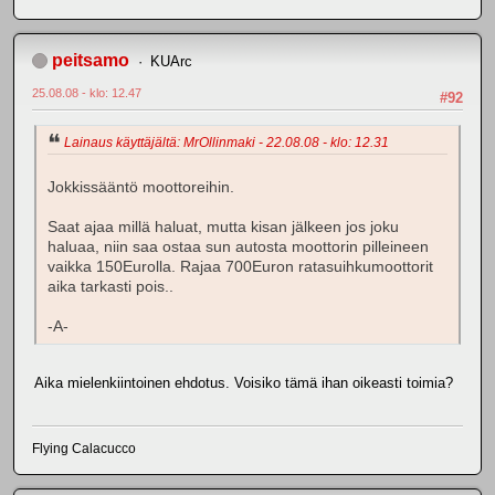
peitsamo
KUArc
25.08.08 - klo: 12.47
#92
Lainaus käyttäjältä: MrOllinmaki - 22.08.08 - klo: 12.31
Jokkissääntö moottoreihin.
Saat ajaa millä haluat, mutta kisan jälkeen jos joku
haluaa, niin saa ostaa sun autosta moottorin pilleineen
vaikka 150Eurolla. Rajaa 700Euron ratasuihkumoottorit
aika tarkasti pois..
-A-
Aika mielenkiintoinen ehdotus. Voisiko tämä ihan oikeasti toimia?
Flying Calacucco