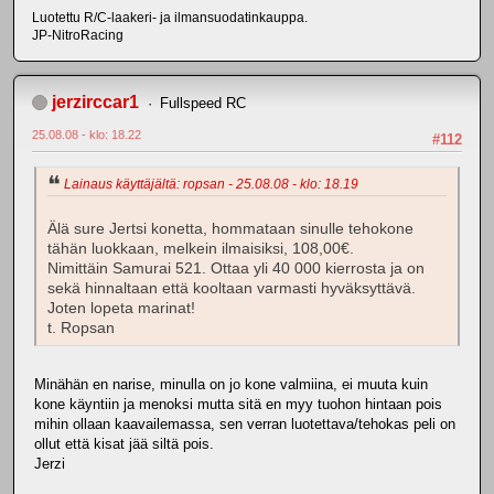
Luotettu R/C-laakeri- ja ilmansuodatinkauppa.
JP-NitroRacing
jerzirccar1
Fullspeed RC
25.08.08 - klo: 18.22
#112
Lainaus käyttäjältä: ropsan - 25.08.08 - klo: 18.19
Älä sure Jertsi konetta, hommataan sinulle tehokone
tähän luokkaan, melkein ilmaisiksi, 108,00€.
Nimittäin Samurai 521. Ottaa yli 40 000 kierrosta ja on
sekä hinnaltaan että kooltaan varmasti hyväksyttävä.
Joten lopeta marinat!
t. Ropsan
Minähän en narise, minulla on jo kone valmiina, ei muuta kuin
kone käyntiin ja menoksi mutta sitä en myy tuohon hintaan pois
mihin ollaan kaavailemassa, sen verran luotettava/tehokas peli on
ollut että kisat jää siltä pois.
Jerzi