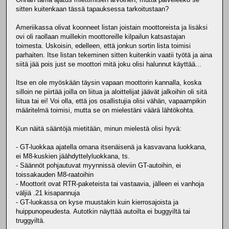
sitten kuitenkaan tässä tapauksessa tarkoitustaan?
Ameriikassa olivat koonneet listan joistain moottoreista ja lisäksi
ovi oli raollaan muillekin moottoreille kilpailun katsastajan
toimesta. Uskoisin, edelleen, että jonkun sortin lista toimisi
parhaiten. Itse listan tekeminen sitten kuitenkin vaatii työtä ja aina
siitä jää pois just se moottori mitä joku olisi halunnut käyttää...
Itse en ole myöskään täysin vapaan moottorin kannalla, koska
silloin ne piirtää joilla on liitua ja aloittelijat jäävät jalkoihin oli sitä
liitua tai ei! Voi olla, että jos osallistujia olisi vähän, vapaampikin
määritelmä toimisi, mutta se on mielestäni väärä lähtökohta.
Kun näitä sääntöjä mietitään, minun mielestä olisi hyvä:
- GT-luokkaa ajatella omana itsenäisenä ja kasvavana luokkana,
ei M8-kuskien jäähdyttelyluokkana, ts.
- Säännöt pohjautuvat myynnissä oleviin GT-autoihin, ei
toissakauden M8-raatoihin
- Moottorit ovat RTR-paketeista tai vastaavia, jälleen ei vanhoja
väljiä .21 kisapannuja
- GT-luokassa on kyse muustakin kuin kierrosajoista ja
huippunopeudesta. Autotkin näyttää autoilta ei buggyiltä tai
truggyiltä.