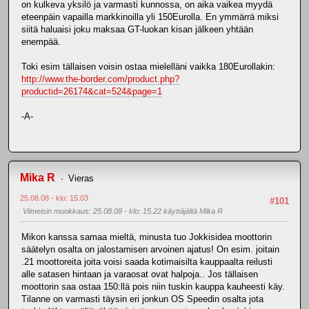
on kulkeva yksilö ja varmasti kunnossa, on aika vaikea myydä
eteenpäin vapailla markkinoilla yli 150Eurolla. En ymmärrä miksi
siitä haluaisi joku maksaa GT-luokan kisan jälkeen yhtään
enempää.
Toki esim tällaisen voisin ostaa mielelläni vaikka 180Eurollakin:
http://www.the-border.com/product.php?
productid=26174&cat=524&page=1
-A-
Mika R
Vieras
25.08.08 - klo: 15.03
#101
Viimeisin muokkaus
: 25.08.08 - klo: 15.22 käyttäjältä Mika R
Mikon kanssa samaa mieltä, minusta tuo Jokkisidea moottorin
säätelyn osalta on jalostamisen arvoinen ajatus! On esim. joitain
.21 moottoreita joita voisi saada kotimaisilta kauppaalta reilusti
alle satasen hintaan ja varaosat ovat halpoja.. Jos tällaisen
moottorin saa ostaa 150:llä pois niin tuskin kauppa kauheesti käy.
Tilanne on varmasti täysin eri jonkun OS Speedin osalta jota