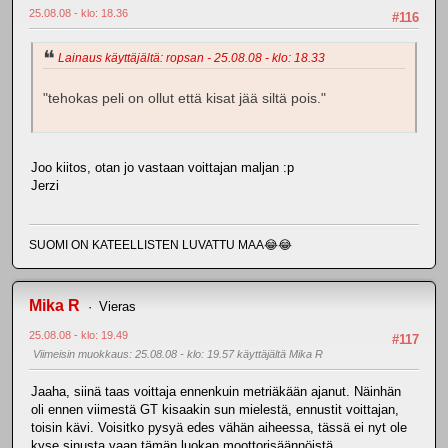
25.08.08 - klo: 18.36
#116
Lainaus käyttäjältä: ropsan - 25.08.08 - klo: 18.33
"tehokas peli on ollut että kisat jää siltä pois."
Joo kiitos, otan jo vastaan voittajan maljan :p
Jerzi
SUOMI ON KATEELLISTEN LUVATTU MAA😂😂
Mika R
Vieras
25.08.08 - klo: 19.49
#117
Viimeisin muokkaus
: 25.08.08 - klo: 19.57 käyttäjältä Mika R
Jaaha, siinä taas voittaja ennenkuin metriäkään ajanut. Näinhän
oli ennen viimestä GT kisaakin sun mielestä, ennustit voittajan,
toisin kävi. Voisitko pysyä edes vähän aiheessa, tässä ei nyt ole
kyse sinusta vaan tämän luokan moottorisäännöistä.