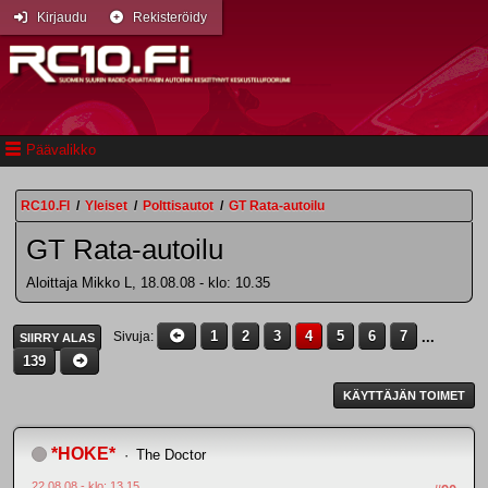
Kirjaudu
Rekisteröidy
Päävalikko
RC10.FI
/
Yleiset
/
Polttisautot
/
GT Rata-autoilu
GT Rata-autoilu
Aloittaja Mikko L, 18.08.08 - klo: 10.35
1
2
3
4
5
6
7
...
Sivuja
SIIRRY ALAS
139
KÄYTTÄJÄN TOIMET
*HOKE*
The Doctor
22.08.08 - klo: 13.15