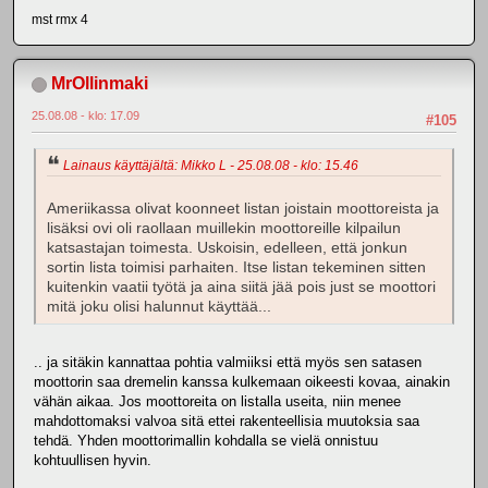
mst rmx 4
MrOllinmaki
25.08.08 - klo: 17.09
#105
Lainaus käyttäjältä: Mikko L - 25.08.08 - klo: 15.46
Ameriikassa olivat koonneet listan joistain moottoreista ja
lisäksi ovi oli raollaan muillekin moottoreille kilpailun
katsastajan toimesta. Uskoisin, edelleen, että jonkun
sortin lista toimisi parhaiten. Itse listan tekeminen sitten
kuitenkin vaatii työtä ja aina siitä jää pois just se moottori
mitä joku olisi halunnut käyttää...
.. ja sitäkin kannattaa pohtia valmiiksi että myös sen satasen
moottorin saa dremelin kanssa kulkemaan oikeesti kovaa, ainakin
vähän aikaa. Jos moottoreita on listalla useita, niin menee
mahdottomaksi valvoa sitä ettei rakenteellisia muutoksia saa
tehdä. Yhden moottorimallin kohdalla se vielä onnistuu
kohtuullisen hyvin.