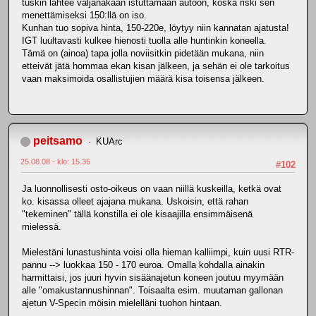
tuskin lähtee väljänäkään istuttamaan autoon, koska riski sen
menettämiseksi 150:llä on iso.
Kunhan tuo sopiva hinta, 150-220e, löytyy niin kannatan ajatusta!
IGT luultavasti kulkee hienosti tuolla alle huntinkin koneella.
Tämä on (ainoa) tapa jolla noviisitkin pidetään mukana, niin
etteivät jätä hommaa ekan kisan jälkeen, ja sehän ei ole tarkoitus
vaan maksimoida osallistujien määrä kisa toisensa jälkeen.
peitsamo
KUArc
25.08.08 - klo: 15.36
#102
Ja luonnollisesti osto-oikeus on vaan niillä kuskeilla, ketkä ovat
ko. kisassa olleet ajajana mukana. Uskoisin, että rahan
"tekeminen" tällä konstilla ei ole kisaajilla ensimmäisenä
mielessä.
Mielestäni lunastushinta voisi olla hieman kalliimpi, kuin uusi RTR-
pannu --> luokkaa 150 - 170 euroa. Omalla kohdalla ainakin
harmittaisi, jos juuri hyvin sisäänajetun koneen joutuu myymään
alle "omakustannushinnan". Toisaalta esim. muutaman gallonan
ajetun V-Specin möisin mielelläni tuohon hintaan.