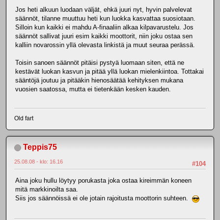
Jos heti alkuun luodaan väljät, ehkä juuri nyt, hyvin palvelevat
säännöt, tilanne muuttuu heti kun luokka kasvattaa suosiotaan.
Silloin kun kaikki ei mahdu A-finaaliin alkaa kilpavarustelu. Jos
säännöt sallivat juuri esim kaikki moottorit, niin joku ostaa sen
kalliin novarossin yllä olevasta linkistä ja muut seuraa perässä.
Toisin sanoen säännöt pitäisi pystyä luomaan siten, että ne
kestävät luokan kasvun ja pitää yllä luokan mielenkiintoa. Tottakai
sääntöjä joutuu ja pitääkin hienosäätää kehityksen mukana
vuosien saatossa, mutta ei tietenkään kesken kauden.
Old fart
Teppis75
25.08.08 - klo: 16.16
#104
Aina joku hullu löytyy porukasta joka ostaa kireimmän koneen
mitä markkinoilta saa.
Siis jos säännöissä ei ole jotain rajoitusta moottorin suhteen.