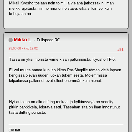
Mikäli Kyosho tosiaan noin toimii ja vieläpä jatkossakin ilman
merkkirajoitusta niin homma on loistava, eikä silloin voi kuin
kehuja antaa.
Mikko L
Fullspeed RC
25.08.08 - klo: 12.02
#91
Tässä on yksi monista viime kisan palkinnoista, Kyosho TF-5.
Ei voi muuta sanoa kun iso kiitos Pro-Shopille tämän vielä lapsen
kengissä olevan uuden luokan tukemisesta. Molemmissa
kilpailuissa palkinnot ovat olleet enemmän kuin hienot.
Nyt autossa on alla drifting renkaat ja kylkimyyryä on vedelty
pitkin parkkiksia, loistava setti. Tässähän sitä on ihan innostunut
tästä driftingtouhusta.
Old fart