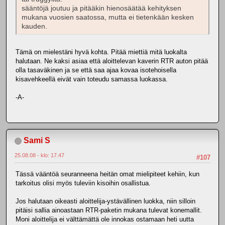
sääntöjä joutuu ja pitääkin hienosäätää kehityksen
mukana vuosien saatossa, mutta ei tietenkään kesken
kauden.
Tämä on mielestäni hyvä kohta. Pitää miettiä mitä luokalta
halutaan. Ne kaksi asiaa että aloittelevan kaverin RTR auton pitää
olla tasaväkinen ja se että saa ajaa kovaa isotehoisella
kisavehkeellä eivät vain toteudu samassa luokassa.
-A-
Sami S
25.08.08 - klo: 17.47
#107
Tässä vääntöä seuranneena heitän omat mielipiteet kehiin, kun
tarkoitus olisi myös tuleviin kisoihin osallistua.
Jos halutaan oikeasti aloittelija-ystävällinen luokka, niin silloin
pitäisi sallia ainoastaan RTR-paketin mukana tulevat konemallit.
Moni aloittelija ei välttämättä ole innokas ostamaan heti uutta