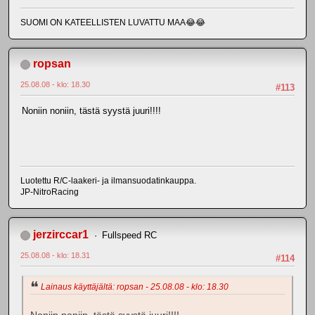
SUOMI ON KATEELLISTEN LUVATTU MAA😂😂
ropsan
25.08.08 - klo: 18.30
#113
Noniin noniin, tästä syystä juuri!!!!
Luotettu R/C-laakeri- ja ilmansuodatinkauppa.
JP-NitroRacing
jerzirccar1
Fullspeed RC
25.08.08 - klo: 18.31
#114
Lainaus käyttäjältä: ropsan - 25.08.08 - klo: 18.30