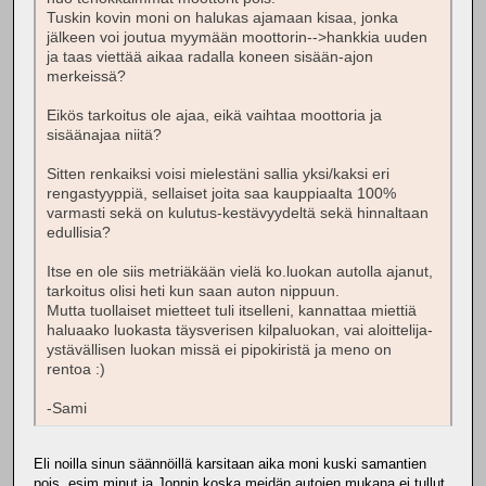
Tuskin kovin moni on halukas ajamaan kisaa, jonka
jälkeen voi joutua myymään moottorin-->hankkia uuden
ja taas viettää aikaa radalla koneen sisään-ajon
merkeissä?
Eikös tarkoitus ole ajaa, eikä vaihtaa moottoria ja
sisäänajaa niitä?
Sitten renkaiksi voisi mielestäni sallia yksi/kaksi eri
rengastyyppiä, sellaiset joita saa kauppiaalta 100%
varmasti sekä on kulutus-kestävyydeltä sekä hinnaltaan
edullisia?
Itse en ole siis metriäkään vielä ko.luokan autolla ajanut,
tarkoitus olisi heti kun saan auton nippuun.
Mutta tuollaiset mietteet tuli itselleni, kannattaa miettiä
haluaako luokasta täysverisen kilpaluokan, vai aloittelija-
ystävällisen luokan missä ei pipokiristä ja meno on
rentoa :)
-Sami
Eli noilla sinun säännöillä karsitaan aika moni kuski samantien
pois, esim minut ja Jonnin koska meidän autojen mukana ei tullut