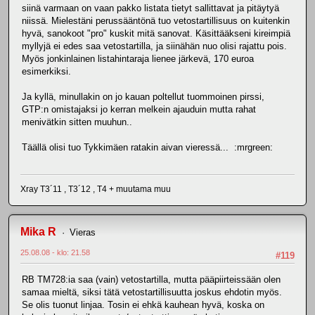
siinä varmaan on vaan pakko listata tietyt sallittavat ja pitäytyä
niissä. Mielestäni perussääntönä tuo vetostartillisuus on kuitenkin
hyvä, sanokoot "pro" kuskit mitä sanovat. Käsittääkseni kireimpiä
myllyjä ei edes saa vetostartilla, ja siinähän nuo olisi rajattu pois.
Myös jonkinlainen listahintaraja lienee järkevä, 170 euroa
esimerkiksi.
Ja kyllä, minullakin on jo kauan poltellut tuommoinen pirssi,
GTP:n omistajaksi jo kerran melkein ajauduin mutta rahat
menivätkin sitten muuhun..
Täällä olisi tuo Tykkimäen ratakin aivan vieressä... :mrgreen:
Xray T3´11 , T3´12 , T4 + muutama muu
Mika R
Vieras
25.08.08 - klo: 21.58
#119
RB TM728:ia saa (vain) vetostartilla, mutta pääpiirteissään olen
samaa mieltä, siksi tätä vetostartillisuutta joskus ehdotin myös.
Se olis tuonut linjaa. Tosin ei ehkä kauhean hyvä, koska on