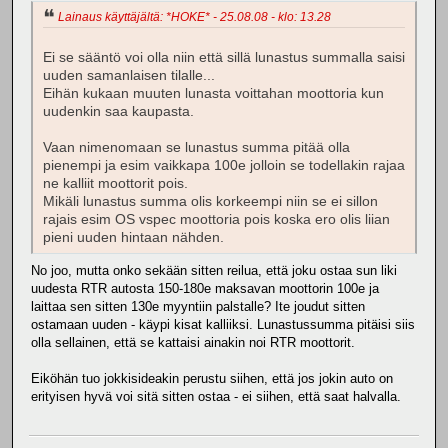
Lainaus käyttäjältä: *HOKE* - 25.08.08 - klo: 13.28
Ei se sääntö voi olla niin että sillä lunastus summalla saisi
uuden samanlaisen tilalle...
Eihän kukaan muuten lunasta voittahan moottoria kun
uudenkin saa kaupasta.
Vaan nimenomaan se lunastus summa pitää olla
pienempi ja esim vaikkapa 100e jolloin se todellakin rajaa
ne kalliit moottorit pois.
Mikäli lunastus summa olis korkeempi niin se ei sillon
rajais esim OS vspec moottoria pois koska ero olis liian
pieni uuden hintaan nähden.
No joo, mutta onko sekään sitten reilua, että joku ostaa sun liki
uudesta RTR autosta 150-180e maksavan moottorin 100e ja
laittaa sen sitten 130e myyntiin palstalle? Ite joudut sitten
ostamaan uuden - käypi kisat kalliiksi. Lunastussumma pitäisi siis
olla sellainen, että se kattaisi ainakin noi RTR moottorit.
Eiköhän tuo jokkisideakin perustu siihen, että jos jokin auto on
erityisen hyvä voi sitä sitten ostaa - ei siihen, että saat halvalla.