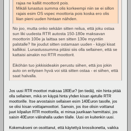
rajaa ne kalliit moottorit pois.
Mikäli lunastus summa olis korkeempi niin se ei sillon
rajais esim OS vspec moottoria pois koska ero olis
liian pieni uuden hintaan nähden.
No joo, mutta onko sekään sitten reilua, että joku ostaa
sun liki uudesta RTR autosta 150-180e maksavan
moottorin 100e ja laittaa sen sitten 130e myyntiin
palstalle? Ite joudut sitten ostamaan uuden - käypi kisat
kalliiksi. Lunastussumma pitäisi siis olla sellainen, että se
kattaisi ainakin noi RTR moottorit.
Eiköhän tuo jokkisideakin perustu siihen, että jos jokin
auto on erityisen hyvä voi sitä sitten ostaa - ei siihen, että
saat halvalla.
Jos uusi RTR moottori maksaa 180Eur? (en tiedä), niin hinta pitää
olla sellainen, mikä on käypä hinta yhden kisan ajetulle RTR
moottorille. Itse arvostaisin sellaisen esim 140Euron tasolle, jos
se olisi kisan voittajamoottori. Samoin, jos itse olisin voittanut
juuri kilpailun RTR moottorilla, ei minua juurikaan harmittaisi, jos
saisin 40Euron välirahalla uuden tilalle. Uusi on kuitenkin uusi.
Kokemukseni on osoittanut, että käytettyä krossikonetta, vaikka