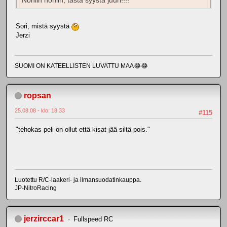
Noniin noniin, tästä syystä juuri!!!!
Sori, mistä syystä
Jerzi
SUOMI ON KATEELLISTEN LUVATTU MAA😂😂
ropsan
25.08.08 - klo: 18.33
#115
"tehokas peli on ollut että kisat jää siltä pois."
Luotettu R/C-laakeri- ja ilmansuodatinkauppa.
JP-NitroRacing
jerzirccar1
Fullspeed RC