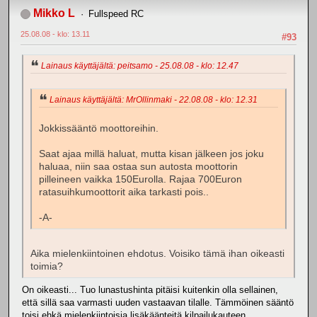
Mikko L
Fullspeed RC
25.08.08 - klo: 13.11
#93
Lainaus käyttäjältä: peitsamo - 25.08.08 - klo: 12.47
Lainaus käyttäjältä: MrOllinmaki - 22.08.08 - klo: 12.31
Jokkissääntö moottoreihin.
Saat ajaa millä haluat, mutta kisan jälkeen jos joku
haluaa, niin saa ostaa sun autosta moottorin
pilleineen vaikka 150Eurolla. Rajaa 700Euron
ratasuihkumoottorit aika tarkasti pois..
-A-
Aika mielenkiintoinen ehdotus. Voisiko tämä ihan oikeasti
toimia?
On oikeasti... Tuo lunastushinta pitäisi kuitenkin olla sellainen,
että sillä saa varmasti uuden vastaavan tilalle. Tämmöinen sääntö
toisi ehkä mielenkiintoisia lisäkäänteitä kilpailukauteen...