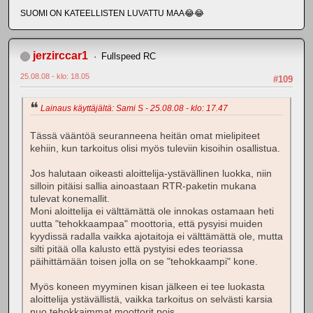
SUOMI ON KATEELLISTEN LUVATTU MAA😂😂
jerzirccar1
Fullspeed RC
25.08.08 - klo: 18.05
#109
Lainaus käyttäjältä: Sami S - 25.08.08 - klo: 17.47
Tässä vääntöä seuranneena heitän omat mielipiteet
kehiin, kun tarkoitus olisi myös tuleviin kisoihin osallistua.
Jos halutaan oikeasti aloittelija-ystävällinen luokka, niin
silloin pitäisi sallia ainoastaan RTR-paketin mukana
tulevat konemallit.
Moni aloittelija ei välttämättä ole innokas ostamaan heti
uutta "tehokkaampaa" moottoria, että pysyisi muiden
kyydissä radalla vaikka ajotaitoja ei välttämättä ole, mutta
silti pitää olla kalusto että pystyisi edes teoriassa
päihittämään toisen jolla on se "tehokkaampi" kone.
Myös koneen myyminen kisan jälkeen ei tee luokasta
aloittelija ystävällistä, vaikka tarkoitus on selvästi karsia
nuo tehokkaimmat moottorit pois.