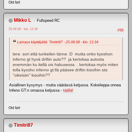
Old fart
Mikko L
Fullspeed RC
25.08.08 - klo: 13.39
#98
Lainaus käyttäjältä: Timitri87 - 25.08.08 - klo: 13.34
tere. sori että tunkeilen tänne :D mutta onko kyoshon
inferno gt hyvä driftin auto?? ja kertokaa autosta
enemmän ku itellä ois hakusessa .. kertokaa myös miten
tolla kyosho inferno gt:llä pääsee driftin kisoihin siis
"oikeisiin" kisoihin??
Asiallinen kysymys - mutta väärässä ketjussa. Kokeileppa onnea
Infeno GT:n omassa ketjussa -
täällä!
Old fart
Timitri87