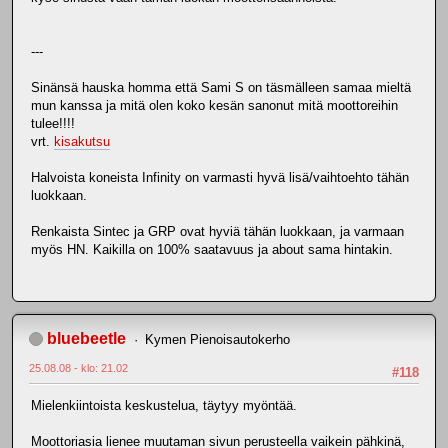
---
Sinänsä hauska homma että Sami S on täsmälleen samaa mieltä
mun kanssa ja mitä olen koko kesän sanonut mitä moottoreihin
tulee!!!!
vrt.
kisakutsu
Halvoista koneista Infinity on varmasti hyvä lisä/vaihtoehto tähän
luokkaan.
Renkaista Sintec ja GRP ovat hyviä tähän luokkaan, ja varmaan
myös HN. Kaikilla on 100% saatavuus ja about sama hintakin.
bluebeetle
Kymen Pienoisautokerho
25.08.08 - klo: 21.02
#118
Mielenkiintoista keskustelua, täytyy myöntää.
Moottoriasia lienee muutaman sivun perusteella vaikein pähkinä,