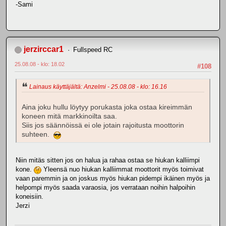
-Sami
jerzirccar1
Fullspeed RC
25.08.08 - klo: 18.02
#108
Lainaus käyttäjältä: Anzelmi - 25.08.08 - klo: 16.16
Aina joku hullu löytyy porukasta joka ostaa kireimmän
koneen mitä markkinoilta saa.
Siis jos säännöissä ei ole jotain rajoitusta moottorin
suhteen.
Niin mitäs sitten jos on halua ja rahaa ostaa se hiukan kalliimpi
kone.
Yleensä nuo hiukan kalliimmat moottorit myös toimivat
vaan paremmin ja on joskus myös hiukan pidempi ikäinen myös ja
helpompi myös saada varaosia, jos verrataan noihin halpoihin
koneisiin.
Jerzi