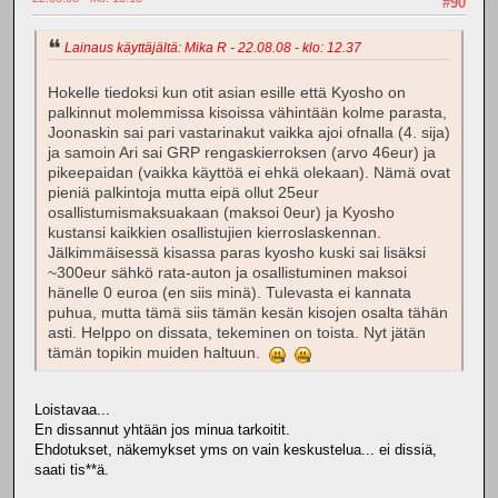
#90
Lainaus käyttäjältä: Mika R - 22.08.08 - klo: 12.37
Hokelle tiedoksi kun otit asian esille että Kyosho on
palkinnut molemmissa kisoissa vähintään kolme parasta,
Joonaskin sai pari vastarinakut vaikka ajoi ofnalla (4. sija)
ja samoin Ari sai GRP rengaskierroksen (arvo 46eur) ja
pikeepaidan (vaikka käyttöä ei ehkä olekaan). Nämä ovat
pieniä palkintoja mutta eipä ollut 25eur
osallistumismaksuakaan (maksoi 0eur) ja Kyosho
kustansi kaikkien osallistujien kierroslaskennan.
Jälkimmäisessä kisassa paras kyosho kuski sai lisäksi
~300eur sähkö rata-auton ja osallistuminen maksoi
hänelle 0 euroa (en siis minä). Tulevasta ei kannata
puhua, mutta tämä siis tämän kesän kisojen osalta tähän
asti. Helppo on dissata, tekeminen on toista. Nyt jätän
tämän topikin muiden haltuun.
Loistavaa...
En dissannut yhtään jos minua tarkoitit.
Ehdotukset, näkemykset yms on vain keskustelua... ei dissiä,
saati tis**ä.