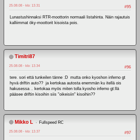
25.08.08 - klo: 13.31
#95
Lunastushinnaksi RTR-moottorin normaali listahinta. Näin rajautuis
kalliimmat öky-moottorit kisoista pois.
Timitri87
25.08.08 - klo: 13.34
#96
tere. sori että tunkeilen tänne :D mutta onko kyoshon inferno gt
hyvä driftin auto?? ja kertokaa autosta enemmän ku itellä ois
hakusessa .. kertokaa myös miten tolla kyosho inferno gt:llä
pääsee driftin kisoihin siis "oikeisiin" kisoihin??
Mikko L
Fullspeed RC
25.08.08 - klo: 13.37
#97