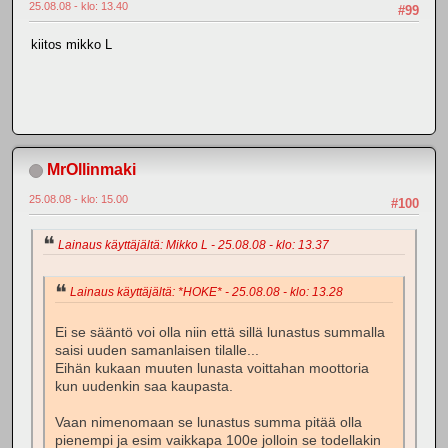
25.08.08 - klo: 13.40
#99
kiitos mikko L
MrOllinmaki
25.08.08 - klo: 15.00
#100
Lainaus käyttäjältä: Mikko L - 25.08.08 - klo: 13.37
Lainaus käyttäjältä: *HOKE* - 25.08.08 - klo: 13.28
Ei se sääntö voi olla niin että sillä lunastus summalla
saisi uuden samanlaisen tilalle...
Eihän kukaan muuten lunasta voittahan moottoria
kun uudenkin saa kaupasta.
Vaan nimenomaan se lunastus summa pitää olla
pienempi ja esim vaikkapa 100e jolloin se todellakin