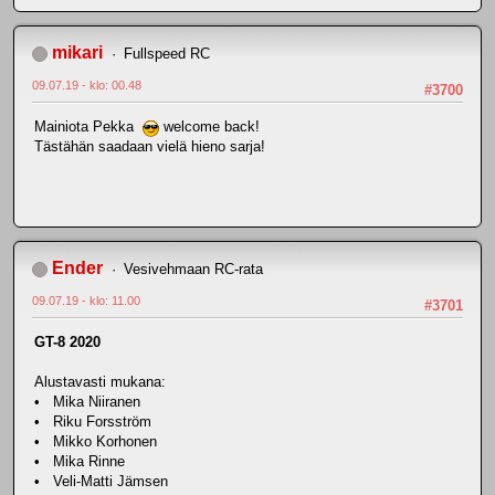
mikari
Fullspeed RC
09.07.19 - klo: 00.48
#3700
Mainiota Pekka
welcome back!
Tästähän saadaan vielä hieno sarja!
Ender
Vesivehmaan RC-rata
09.07.19 - klo: 11.00
#3701
GT-8 2020
Alustavasti mukana:
• Mika Niiranen
• Riku Forsström
• Mikko Korhonen
• Mika Rinne
• Veli-Matti Jämsen