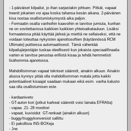
- 1-päiväiset kilpailut, jo ihan sarjastakin johtuen. Pitkät, vapaat
treenit jokainen voi ajaa koska tahansa kesän aikana. 2-päiväinen
kisa nostaa osallistumiskynnystä aika paljon.
- Formaatin osalta vanhoihin kaavoihin ei tarvitse jumiuta, kunhan
ne on sovitettavissa kaikkien luokkien yhteisaikatauluun. Lisäksi
formaateissa pitää käyttää järkeä ja miettiä ne sellaiseksi, että ne
voidaan toteuttaa nykyisten ajanottosoftien (käytännössä RCM
Ultimate) puitteissa automaattisesti. Tämä vähentää
kilpailujärjestäjän tuskaa oleellisesti kun jokaista speciaalifinaalia
varten ei tarvitse perustaa erillistä kisaa ja tehdä hemmetisti
lisähommia ajanotossa.
Mahdollisimman vapaat tekniset säännöt, ainakin alkuun. Ainakin
alussa kynnys pitää olla mahdollisimman matala jotta kaikki
potentiaaliset kisaajat saadaan mukaan eikä esim. vanha kalusto
saa olla osallistumisen este.
- kardaaniveto
- GT-auton kori (jotkut karkeat säännöt voisi lainata EFRAlta)
- vapaa .21-.28 moottori
- vapaat, kuvioidut GT-renkaat (ainakin alkuun)
- buggy/truggykonversiot sallittu
- Ei pakollisia INS-BOXeja
- Jne