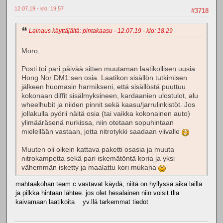
12.07.19 - klo: 19.57
#3718
Lainaus käyttäjältä: pintakaasu - 12.07.19 - klo: 18.29
Moro,
Posti toi pari päivää sitten muutaman laatikollisen uusia
Hong Nor DM1:sen osia. Laatikon sisällön tutkimisen
jälkeen huomasin harmikseni, että sisällöstä puuttuu
kokonaan diffit sisälmyksineen, kardaanien ulostulot, alu
wheelhubit ja niiden pinnit sekä kaasu/jarrulinkistöt. Jos
jollakulla pyörii näitä osia (tai vaikka kokonainen auto)
ylimääräsenä nurkissa, niin otetaan sopuhintaan
mielellään vastaan, jotta nitrotykki saadaan viivalle
Muuten oli oikein kattava paketti osasia ja muuta
nitrokampetta sekä pari iskemätöntä koria ja yksi
vähemmän isketty ja maalattu kori mukana
mahtaakohan team c vastavat käydä, niitä on hyllyssä aika lailla
ja pilkka hintaan lähtee. jos olet hesalainen niin voisit tlla
kaivamaan laatikoita yv.llä tarkemmat tiedot