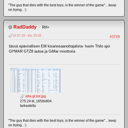
"The guy that dies with the best toys, is the winner of the game"... keep
on trying.. :)
RadDaddy
RH+
12.07.19 - klo: 20.28
#3719
tässä epävirallisen EM kisanosaanottajalista- huom Thilo ajoi
GI*MAR GTZ8 autoa ja GiMar moottoria
efra gt list.jpg
275.24 kt, 1658x804
tarkasteltu
"The guy that dies with the best toys, is the winner of the game"... keep
on trying.. :)