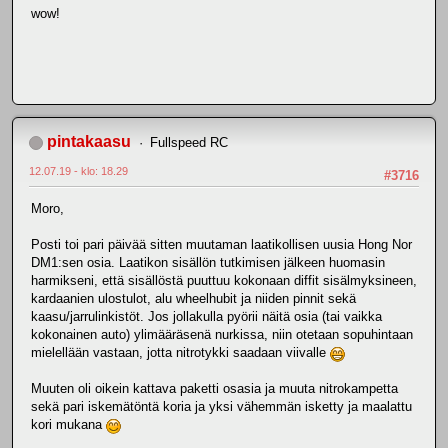
wow!
pintakaasu
Fullspeed RC
12.07.19 - klo: 18.29
#3716
Moro,
Posti toi pari päivää sitten muutaman laatikollisen uusia Hong Nor
DM1:sen osia. Laatikon sisällön tutkimisen jälkeen huomasin
harmikseni, että sisällöstä puuttuu kokonaan diffit sisälmyksineen,
kardaanien ulostulot, alu wheelhubit ja niiden pinnit sekä
kaasu/jarrulinkistöt. Jos jollakulla pyörii näitä osia (tai vaikka
kokonainen auto) ylimääräsenä nurkissa, niin otetaan sopuhintaan
mielellään vastaan, jotta nitrotykki saadaan viivalle
Muuten oli oikein kattava paketti osasia ja muuta nitrokampetta
sekä pari iskemätöntä koria ja yksi vähemmän isketty ja maalattu
kori mukana