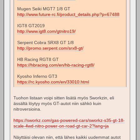
Mugen Seiki MGT7 1/8 GT
http://www.future-rc.fi/product_details.php?p=67488
IGT8 GT2019
http://www.igt8.com/gtnitro19/
Serpent Cobra SRX8 GT 1/8
http://promo.serpent.com/srx8-gt/
HB Racing RGT8 GT
https://hbracing.com/en/hb-racing-rgt8/
Kyosho Inferno GT3
https://rc.kyosho.com/en/33010.html
Tuohon listaan voipi sitten lisätä myös Sworkzin, eli
ässältä löytyy myös GT-autot niin sähkö kuin
nitroversioina.
https://sworkz.com/gas-powered-cars/sworkz-s35-gt-18-
scale-4wd-nitro-power-on-road-gt-car-2?lang=ja
Näyttäisi olevan niin, että lähes kaikki uudemmat autot