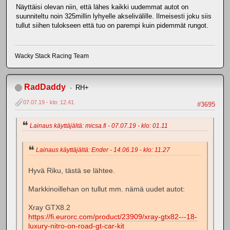
Näyttäisi olevan niin, että lähes kaikki uudemmat autot on
suunniteltu noin 325millin lyhyelle akselivälille. Ilmeisesti joku siis
tullut siihen tulokseen että tuo on parempi kuin pidemmät rungot.
Wacky Stack Racing Team
RadDaddy
RH+
07.07.19 - klo: 12.41
#3695
Lainaus käyttäjältä: micsa.fi - 07.07.19 - klo: 01.11
Lainaus käyttäjältä: Ender - 14.06.19 - klo: 11.27
Hyvä Riku, tästä se lähtee.
Markkinoillehan on tullut mm. nämä uudet autot:
Xray GTX8.2
https://fi.eurorc.com/product/23909/xray-gtx82---18-
luxury-nitro-on-road-gt-car-kit