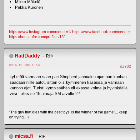
• Mikko Mäkelä
• Pekka Kuronen
https://www.instagram.com/rcender1/
https://www.facebook.com/rcender
https://houseofrc.com/profiles/131
RadDaddy
RH+
09.07.19 - klo: 11.58
#3702
kyl mää varmaan saan pari Shepherd jannuakin ajamaan kunhan
saadaan niille autot, sitten olis kymmenen kasassa ja varmaan
kunnon ajot. Turisti kympissähän oli ekassa kolme ja hyvinkäällä
viisi.. oliks se 15 alaraja SM arvolle ??
"The guy that dies with the best toys, is the winner of the game"... keep
on trying.. :)
micsa.fi
RIP