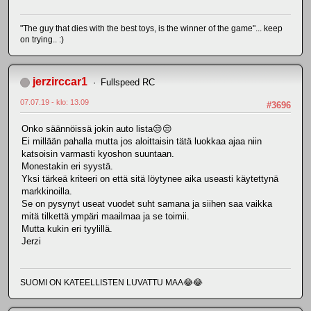
"The guy that dies with the best toys, is the winner of the game"... keep
on trying.. :)
jerzirccar1
Fullspeed RC
07.07.19 - klo: 13.09
#3696
Onko säännöissä jokin auto lista😒😒
Ei millään pahalla mutta jos aloittaisin tätä luokkaa ajaa niin
katsoisin varmasti kyoshon suuntaan.
Monestakin eri syystä.
Yksi tärkeä kriteeri on että sitä löytynee aika useasti käytettynä
markkinoilla.
Se on pysynyt useat vuodet suht samana ja siihen saa vaikka
mitä tilkettä ympäri maailmaa ja se toimii.
Mutta kukin eri tyylillä.
Jerzi
SUOMI ON KATEELLISTEN LUVATTU MAA😂😂