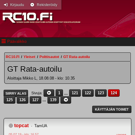
Kirjaudu
Rekisteröidy
Päävalikko
RC10.FI
/
Yleiset
/
Polttisautot
/
GT Rata-autoilu
GT Rata-autoilu
Aloittaja Mikko L, 18.08.08 - klo: 10.35
1
...
121
122
123
124
Sivuja
SIIRRY ALAS
125
126
127
...
139
KÄYTTÄJÄN TOIMET
topcat
TamUA
05.07.19 - klo: 16.57