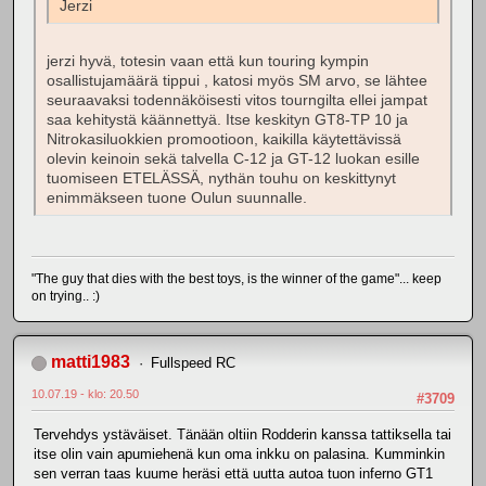
Jerzi
jerzi hyvä, totesin vaan että kun touring kympin
osallistujamäärä tippui , katosi myös SM arvo, se lähtee
seuraavaksi todennäköisesti vitos tourngilta ellei jampat
saa kehitystä käännettyä. Itse keskityn GT8-TP 10 ja
Nitrokasiluokkien promootioon, kaikilla käytettävissä
olevin keinoin sekä talvella C-12 ja GT-12 luokan esille
tuomiseen ETELÄSSÄ, nythän touhu on keskittynyt
enimmäkseen tuone Oulun suunnalle.
"The guy that dies with the best toys, is the winner of the game"... keep
on trying.. :)
matti1983
Fullspeed RC
10.07.19 - klo: 20.50
#3709
Tervehdys ystäväiset. Tänään oltiin Rodderin kanssa tattiksella tai
itse olin vain apumiehenä kun oma inkku on palasina. Kumminkin
sen verran taas kuume heräsi että uutta autoa tuon inferno GT1