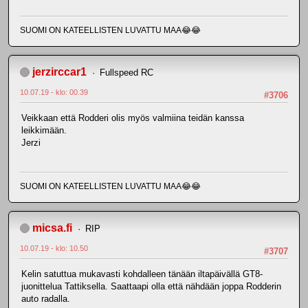
SUOMI ON KATEELLISTEN LUVATTU MAA😂😂
jerzirccar1
Fullspeed RC
10.07.19 - klo: 00.39
#3706
Veikkaan että Rodderi olis myös valmiina teidän kanssa
leikkimään.
Jerzi
SUOMI ON KATEELLISTEN LUVATTU MAA😂😂
micsa.fi
RIP
10.07.19 - klo: 10.50
#3707
Kelin satuttua mukavasti kohdalleen tänään iltapäivällä GT8-
juonittelua Tattiksella. Saattaapi olla että nähdään joppa Rodderin
auto radalla.