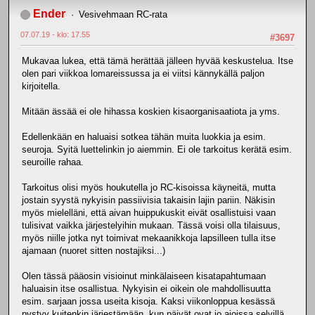
Ender
Vesivehmaan RC-rata
07.07.19 - klo: 17.55
#3697
Mukavaa lukea, että tämä herättää jälleen hyvää keskustelua. Itse
olen pari viikkoa lomareissussa ja ei viitsi kännykällä paljon
kirjoitella.
Mitään ässää ei ole hihassa koskien kisaorganisaatiota ja yms.
Edellenkään en haluaisi sotkea tähän muita luokkia ja esim.
seuroja. Syitä luettelinkin jo aiemmin. Ei ole tarkoitus kerätä esim.
seuroille rahaa.
Tarkoitus olisi myös houkutella jo RC-kisoissa käyneitä, mutta
jostain syystä nykyisin passiivisia takaisin lajin pariin. Näkisin
myös mielelläni, että aivan huippukuskit eivät osallistuisi vaan
tulisivat vaikka järjestelyihin mukaan. Tässä voisi olla tilaisuus,
myös niille jotka nyt toimivat mekaanikkoja lapsilleen tulla itse
ajamaan (nuoret sitten nostajiksi...)
Olen tässä pääosin visioinut minkälaiseen kisatapahtumaan
haluaisin itse osallistua. Nykyisin ei oikein ole mahdollisuutta
esim. sarjaan jossa useita kisoja. Kaksi viikonloppua kesässä
pystyy kuitenkin järjestämään, kun päivät ovat jo ajoissa selvillä.