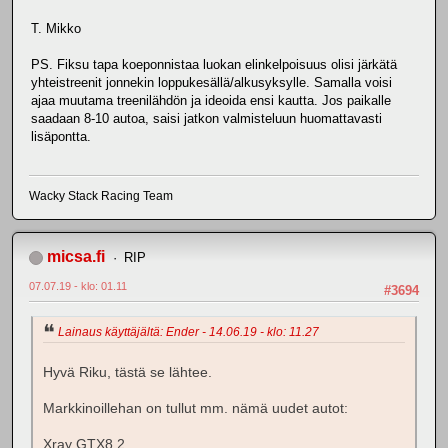
T. Mikko
PS. Fiksu tapa koeponnistaa luokan elinkelpoisuus olisi järkätä
yhteistreenit jonnekin loppukesällä/alkusyksylle. Samalla voisi
ajaa muutama treenilähdön ja ideoida ensi kautta. Jos paikalle
saadaan 8-10 autoa, saisi jatkon valmisteluun huomattavasti
lisäpontta.
Wacky Stack Racing Team
micsa.fi
RIP
07.07.19 - klo: 01.11
#3694
Lainaus käyttäjältä: Ender - 14.06.19 - klo: 11.27
Hyvä Riku, tästä se lähtee.
Markkinoillehan on tullut mm. nämä uudet autot:
Xray GTX8.2