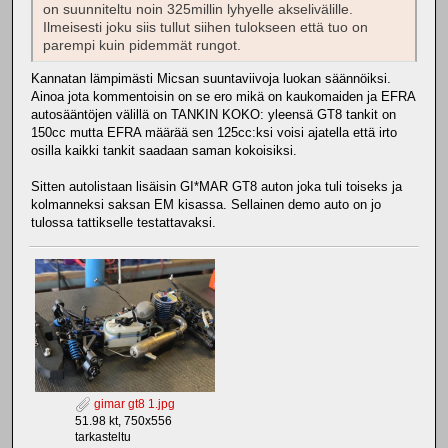
on suunniteltu noin 325millin lyhyelle akselivälille.
Ilmeisesti joku siis tullut siihen tulokseen että tuo on
parempi kuin pidemmät rungot.
Kannatan lämpimästi Micsan suuntaviivoja luokan säännöiksi.
Ainoa jota kommentoisin on se ero mikä on kaukomaiden ja EFRA
autosääntöjen välillä on TANKIN KOKO: yleensä GT8 tankit on
150cc mutta EFRA määrää sen 125cc:ksi voisi ajatella että irto
osilla kaikki tankit saadaan saman kokoisiksi.
Sitten autolistaan lisäisin GI*MAR GT8 auton joka tuli toiseks ja
kolmanneksi saksan EM kisassa. Sellainen demo auto on jo
tulossa tattikselle testattavaksi.
gimar gt8 1.jpg
51.98 kt, 750x556
tarkasteltu