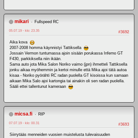
mikari
Fullspeed RC
05.07.19 - klo: 23.35
#3692
Aika kova
2007-2008 homma käynnistyi Tattiksella
Jossain Vermon tuntumassa ajoin sisään porukassa Inferno GT
F430, parkkiksella niin ikään.
Sama auto jota Mika Salon Noriko vaimo (jpn) ihmetteli Tattiksella
jonku aikaa myöhemmin ja kertoi minulle että Mika ajoi tätä autoa
kisaa - Noriko pyörähti RC radan puolella GT kisoissa kun samaan
aikaan Mika Salo ajoi kartongia tai ainakin oli sen radan puolella.
Sääli ettei tallentunut kameraan
micsa.fi
RIP
07.07.19 - klo: 00.31
#3693
Siirrytääs menneiden vuosien muistelusta tulevaisuuden