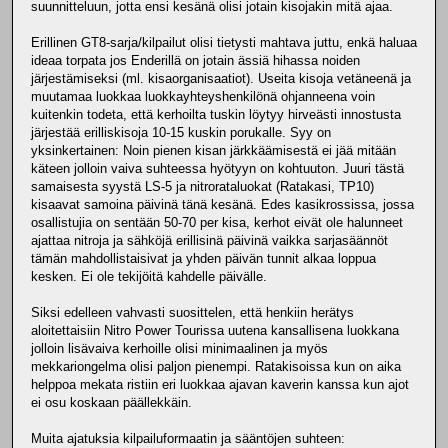
suunnitteluun, jotta ensi kesänä olisi jotain kisojakin mitä ajaa.
Erillinen GT8-sarja/kilpailut olisi tietysti mahtava juttu, enkä haluaa
ideaa torpata jos Enderillä on jotain ässiä hihassa noiden
järjestämiseksi (ml. kisaorganisaatiot). Useita kisoja vetäneenä ja
muutamaa luokkaa luokkayhteyshenkilönä ohjanneena voin
kuitenkin todeta, että kerhoilta tuskin löytyy hirveästi innostusta
järjestää erilliskisoja 10-15 kuskin porukalle. Syy on
yksinkertainen: Noin pienen kisan järkkäämisestä ei jää mitään
käteen jolloin vaiva suhteessa hyötyyn on kohtuuton. Juuri tästä
samaisesta syystä LS-5 ja nitrorataluokat (Ratakasi, TP10)
kisaavat samoina päivinä tänä kesänä. Edes kasikrossissa, jossa
osallistujia on sentään 50-70 per kisa, kerhot eivät ole halunneet
ajattaa nitroja ja sähköjä erillisinä päivinä vaikka sarjasäännöt
tämän mahdollistaisivat ja yhden päivän tunnit alkaa loppua
kesken. Ei ole tekijöitä kahdelle päivälle.
Siksi edelleen vahvasti suosittelen, että henkiin herätys
aloitettaisiin Nitro Power Tourissa uutena kansallisena luokkana
jolloin lisävaiva kerhoille olisi minimaalinen ja myös
mekkariongelma olisi paljon pienempi. Ratakisoissa kun on aika
helppoa mekata ristiin eri luokkaa ajavan kaverin kanssa kun ajot
ei osu koskaan päällekkäin.
Muita ajatuksia kilpailuformaatin ja sääntöjen suhteen: