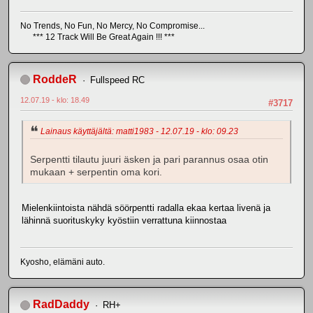
No Trends, No Fun, No Mercy, No Compromise...
*** 12 Track Will Be Great Again !!! ***
RoddeR
Fullspeed RC
12.07.19 - klo: 18.49
#3717
Lainaus käyttäjältä: matti1983 - 12.07.19 - klo: 09.23
Serpentti tilautu juuri äsken ja pari parannus osaa otin
mukaan + serpentin oma kori.
Mielenkiintoista nähdä söörpentti radalla ekaa kertaa livenä ja
lähinnä suorituskyky kyöstiin verrattuna kiinnostaa
Kyosho, elämäni auto.
RadDaddy
RH+