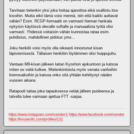
Tarvitaan tietenkin yksi joka hoitaa ajanottoa eikä osallistu itse
kisoihin. Mutta eikö tämä voisi mennä, niin että kaikki auttavat
vähän? Esim. RCGP-formaatti on varmasti hieman hankala
nykyisin käytössä olevalle softalle ja manuaalista työtä olisi
varmasti. Yhdessä voitaisiin vähän kunnostaa rataa esim.
puhdistus, mahdollinen pidotus yms...
Joku henkilö voisi myös olla oikeasti innostunut kisan
läpiviemisestä. Tällaisen henkilön löytäminen olisi huippujuttu.
Vantaan M8-kisan jälkeen laitan Kyoshon ajokuntoon ja katsoa
miten se vielä kulkee. Mielenkiintoista myös verrata vanhoihin
kierrosaikoihin ja katsoa onko sitä yhtään kehittynyt näiden
vuosien aikana.
Ratapuoli taitaa joka tapauksessa vetää jälleen puoleensa ja
talvella tulee varmaan ajettua FTT -sarjaa.
https://www.instagram.com/rcender1/
https://www.facebook.com/rcender
https://houseofrc.com/profiles/131