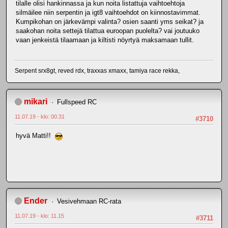
tilalle olisi hankinnassa ja kun noita listattuja vaihtoehtoja
silmäilee niin serpentin ja igt8 vaihtoehdot on kiinnostavimmat.
Kumpikohan on järkevämpi valinta? osien saanti yms seikat? ja
saakohan noita settejä tilattua euroopan puolelta? vai joutuuko
vaan jenkeistä tilaamaan ja kiltisti nöyrtyä maksamaan tullit.
Serpent srx8gt, reved rdx, traxxas xmaxx, tamiya race rekka,
mikari
Fullspeed RC
11.07.19 - klo: 00.31
#3710
hyvä Matti!!
Ender
Vesivehmaan RC-rata
11.07.19 - klo: 11.15
#3711