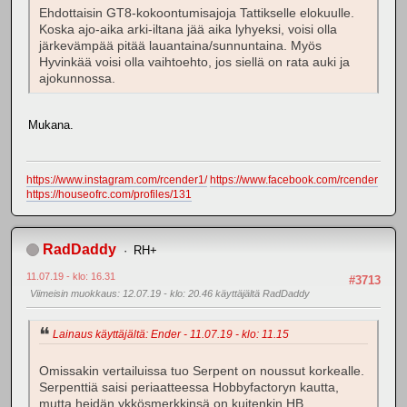
Ehdottaisin GT8-kokoontumisajoja Tattikselle elokuulle.
Koska ajo-aika arki-iltana jää aika lyhyeksi, voisi olla
järkevämpää pitää lauantaina/sunnuntaina. Myös
Hyvinkää voisi olla vaihtoehto, jos siellä on rata auki ja
ajokunnossa.
Mukana.
https://www.instagram.com/rcender1/
https://www.facebook.com/rcender
https://houseofrc.com/profiles/131
RadDaddy
RH+
11.07.19 - klo: 16.31
#3713
Viimeisin muokkaus
: 12.07.19 - klo: 20.46 käyttäjältä RadDaddy
Lainaus käyttäjältä: Ender - 11.07.19 - klo: 11.15
Omissakin vertailuissa tuo Serpent on noussut korkealle.
Serpenttiä saisi periaatteessa Hobbyfactoryn kautta,
mutta heidän ykkösmerkkinsä on kuitenkin HB.