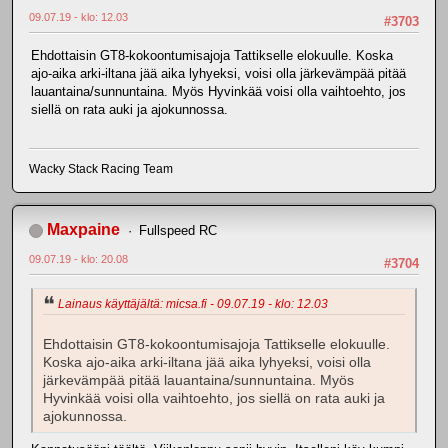
09.07.19 - klo: 12.03
#3703
Ehdottaisin GT8-kokoontumisajoja Tattikselle elokuulle. Koska
ajo-aika arki-iltana jää aika lyhyeksi, voisi olla järkevämpää pitää
lauantaina/sunnuntaina. Myös Hyvinkää voisi olla vaihtoehto, jos
siellä on rata auki ja ajokunnossa.
Wacky Stack Racing Team
Maxpaine
Fullspeed RC
09.07.19 - klo: 20.08
#3704
Lainaus käyttäjältä: micsa.fi - 09.07.19 - klo: 12.03
Ehdottaisin GT8-kokoontumisajoja Tattikselle elokuulle.
Koska ajo-aika arki-iltana jää aika lyhyeksi, voisi olla
järkevämpää pitää lauantaina/sunnuntaina. Myös
Hyvinkää voisi olla vaihtoehto, jos siellä on rata auki ja
ajokunnossa.