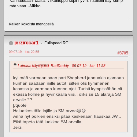
Kannatusääni täältä. Viikonloppu sopii hyvin. Itselleni käy kumpi
rata vaan. -Mikko
Kaiken kokoista menopeliä
jerzirccar1
Fullspeed RC
09.07.19 - klo: 22.55
#3705
Lainaus käyttäjältä: RadDaddy - 09.07.19 - klo: 11.58
kyl mää varmaan saan pari Shepherd jannuakin ajamaan
kunhan saadaan niille autot, sitten olis kymmenen
kasassa ja varmaan kunnon ajot. Turisti kympissähän oli
ekassa kolme ja hyvinkäällä viisi.. oliks se 15 alaraja SM
arvolle ??
[/quote
Haluatkos tälle lajille jo SM arvoa😆😆
Anna nyt poikien ensiksi pitää keskenään hauskaa JW...
Eikä tapeta tätä luokkaa SM arvolla.
Jerzi