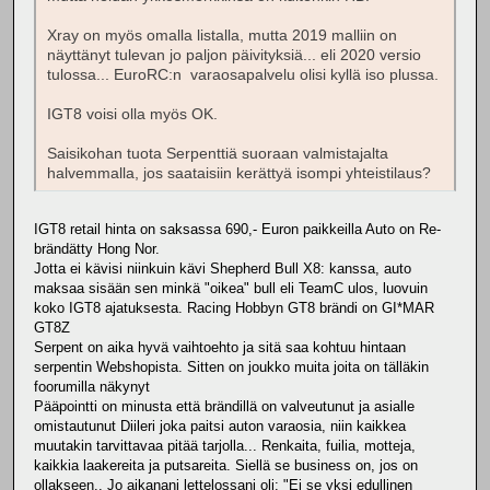
Xray on myös omalla listalla, mutta 2019 malliin on
näyttänyt tulevan jo paljon päivityksiä... eli 2020 versio
tulossa... EuroRC:n varaosapalvelu olisi kyllä iso plussa.
IGT8 voisi olla myös OK.
Saisikohan tuota Serpenttiä suoraan valmistajalta
halvemmalla, jos saataisiin kerättyä isompi yhteistilaus?
IGT8 retail hinta on saksassa 690,- Euron paikkeilla Auto on Re-
brändätty Hong Nor.
Jotta ei kävisi niinkuin kävi Shepherd Bull X8: kanssa, auto
maksaa sisään sen minkä "oikea" bull eli TeamC ulos, luovuin
koko IGT8 ajatuksesta. Racing Hobbyn GT8 brändi on GI*MAR
GT8Z
Serpent on aika hyvä vaihtoehto ja sitä saa kohtuu hintaan
serpentin Webshopista. Sitten on joukko muita joita on tälläkin
foorumilla näkynyt
Pääpointti on minusta että brändillä on valveutunut ja asialle
omistautunut Diileri joka paitsi auton varaosia, niin kaikkea
muutakin tarvittavaa pitää tarjolla... Renkaita, fuilia, motteja,
kaikkia laakereita ja putsareita. Siellä se business on, jos on
ollakseen.. Jo aikanani lettelossani oli: "Ei se yksi edullinen