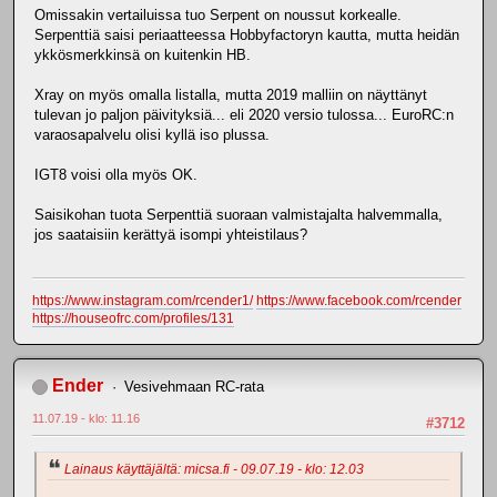
Omissakin vertailuissa tuo Serpent on noussut korkealle.
Serpenttiä saisi periaatteessa Hobbyfactoryn kautta, mutta heidän
ykkösmerkkinsä on kuitenkin HB.
Xray on myös omalla listalla, mutta 2019 malliin on näyttänyt
tulevan jo paljon päivityksiä... eli 2020 versio tulossa... EuroRC:n
varaosapalvelu olisi kyllä iso plussa.
IGT8 voisi olla myös OK.
Saisikohan tuota Serpenttiä suoraan valmistajalta halvemmalla,
jos saataisiin kerättyä isompi yhteistilaus?
https://www.instagram.com/rcender1/
https://www.facebook.com/rcender
https://houseofrc.com/profiles/131
Ender
Vesivehmaan RC-rata
11.07.19 - klo: 11.16
#3712
Lainaus käyttäjältä: micsa.fi - 09.07.19 - klo: 12.03