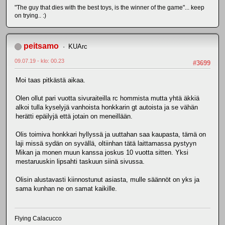
"The guy that dies with the best toys, is the winner of the game"... keep
on trying.. :)
peitsamo
KUArc
09.07.19 - klo: 00.23
#3699
Moi taas pitkästä aikaa.
Olen ollut pari vuotta sivuraiteilla rc hommista mutta yhtä äkkiä
alkoi tulla kyselyjä vanhoista honkkarin gt autoista ja se vähän
herätti epäilyjä että jotain on meneillään.
Olis toimiva honkkari hyllyssä ja uuttahan saa kaupasta, tämä on
laji missä sydän on syvällä, oltiinhan tätä laittamassa pystyyn
Mikan ja monen muun kanssa joskus 10 vuotta sitten. Yksi
mestaruuskin lipsahti taskuun siinä sivussa.
Olisin alustavasti kiinnostunut asiasta, mulle säännöt on yks ja
sama kunhan ne on samat kaikille.
Flying Calacucco