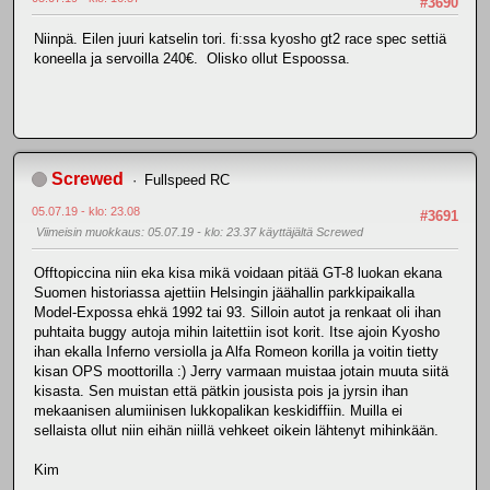
#3690
Niinpä. Eilen juuri katselin tori. fi:ssa kyosho gt2 race spec settiä
koneella ja servoilla 240€. Olisko ollut Espoossa.
Screwed
Fullspeed RC
05.07.19 - klo: 23.08
#3691
Viimeisin muokkaus
: 05.07.19 - klo: 23.37 käyttäjältä Screwed
Offtopiccina niin eka kisa mikä voidaan pitää GT-8 luokan ekana
Suomen historiassa ajettiin Helsingin jäähallin parkkipaikalla
Model-Expossa ehkä 1992 tai 93. Silloin autot ja renkaat oli ihan
puhtaita buggy autoja mihin laitettiin isot korit. Itse ajoin Kyosho
ihan ekalla Inferno versiolla ja Alfa Romeon korilla ja voitin tietty
kisan OPS moottorilla :) Jerry varmaan muistaa jotain muuta siitä
kisasta. Sen muistan että pätkin jousista pois ja jyrsin ihan
mekaanisen alumiinisen lukkopalikan keskidiffiin. Muilla ei
sellaista ollut niin eihän niillä vehkeet oikein lähtenyt mihinkään.
Kim