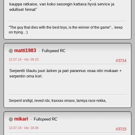
kauppa ratkaise, van koko sesongin kattava hyvä service ja
edulliset hinnat"
"The guy that dies with the best toys, is the winner of the game"... keep
on trying.. :)
matti1983
Fullspeed RC
12.07.19 - klo: 09.23
#3714
Serpentti tilautu juuri äsken ja pari parannus osaa otin mukaan +
serpentin oma kori.
Serpent srx8gt, reved rdx, traxxas xmaxx, tamiya race rekka,
mikari
Fullspeed RC
12.07.19 - klo: 18.06
#3715