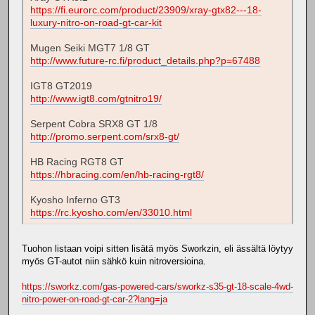
https://fi.eurorc.com/product/23909/xray-gtx82---18-
luxury-nitro-on-road-gt-car-kit
Mugen Seiki MGT7 1/8 GT
http://www.future-rc.fi/product_details.php?p=67488
IGT8 GT2019
http://www.igt8.com/gtnitro19/
Serpent Cobra SRX8 GT 1/8
http://promo.serpent.com/srx8-gt/
HB Racing RGT8 GT
https://hbracing.com/en/hb-racing-rgt8/
Kyosho Inferno GT3
https://rc.kyosho.com/en/33010.html
Tuohon listaan voipi sitten lisätä myös Sworkzin, eli ässältä löytyy
myös GT-autot niin sähkö kuin nitroversioina.
https://sworkz.com/gas-powered-cars/sworkz-s35-gt-18-scale-4wd-
nitro-power-on-road-gt-car-2?lang=ja