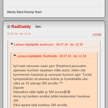
Wacky Stack Racing Team
RadDaddy
RH+
10.07.19 - klo: 11.13
#3708
Lainaus käyttäjältä: jerzirccar1 - 09.07.19 - klo: 22.55
Lainaus käyttäjältä: RadDaddy - 09.07.19 - klo: 11.58
kyl mää varmaan saan pari Shepherd jannuakin
ajamaan kunhan saadaan niille autot, sitten olis
kymmenen kasassa ja varmaan kunnon ajot. Turisti
kympissähän oli ekassa kolme ja hyvinkäällä viisi..
oliks se 15 alaraja SM arvolle ??
[/quote
Haluatkos tälle lajille jo SM arvoa😆😆
Anna nyt poikien ensiksi pitää keskenään hauskaa
JW...
Eikä tapeta tätä luokkaa SM arvolla.