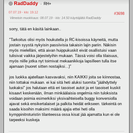
RadDaddy
RH+
07.07.19 - klo: 19.12
#3698
Viimeisin muokkaus
: 08.07.19 - klo: 14.50 käyttäjältä RadDaddy
sorry, tätä en käsitä lainkaan..
"Tarkoitus olisi myös houkutella jo RC-kisoissa käyneitä, mutta
jostain syystä nykyisin passiivisia takaisin lajin pariin. Näkisin
myös mielelläni, että aivan huippukuskit eivät osallistuisi vaan
tulisivat vaikka järjestelyihin mukaan. Tässä voisi olla tilaisuus,
myös niille jotka nyt toimivat mekaanikkoja lapsilleen tulla itse
ajamaan (nuoret sitten nostajiksi...)"
jos luokka ajatellaan kasvavaksi, niin KAIKKI joita se kiinnostaa,
niin tottakai mukaan. ei kai sitä heti aluksi tuomita "jäähdyttely
luokaksi" jos halutaan että eri tasoiset autot ja eri tasoiset kuskit
kisaavt keskenään, ilman minkäälaisia ongelmia niin tuloksista
voidaan poimia esimerkiksi yksivaihteisella buggy konversiolla
ajavat sekä ensikertalaiset ja palkita heidät erikseen. tärkeintä on
saada kisoihin maksimi määrä ajajia ettei heti olla
kymppinitroturistin tilanteessa ossa kisat jää ajamatta kun ei ole
tarpeeksi kuskeja