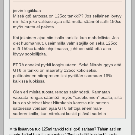
jerzin logiikkaa...
Missä gt8 autossa on 125cc tankki?? Jos sellainen löytyy
niin hän joko valitsee ajaa sillä mutta säännöt sallii 150cc
myös mutta ei pakota..
Kai jokainen ajaa niin isolla tankilla kun mahdollista. Jos
olet huomannut, useimmilla valmistajilla on sekä 125cc
että 150cc tankki ohjelmassa, johtuen siitä että aina
löytyy sooloilijoita.
EFRA onneksi pyrkii loogisuuteen. Sekä Nitrobuggyn että
GT8 :n tankki on määrätty 125cc kokoiseksi.
polttoaineen nitroprosentiksi pyritään saamaan 16%
kaikissa luokissa
Olen eri mieltä tuosta rengas säännöstä. Kannatan
vapaata rengas sääntöä, myös "sadekumien" osalta, sillä
kun on yhteiset kisat Nitrokasin kanssa niin sateen
sattuessa voidaan ajaa GT8 lähtöjä enemmän-
saderenkailla, kun nitrokasi kuskit pitävät sadetta.
Mitä lisäarvoa tuo 125ml tankki toisi gt-8 sarjaan? Tähän asti on
menty 150ml tankilla niin miten 125ml edistää kehitystä, josta