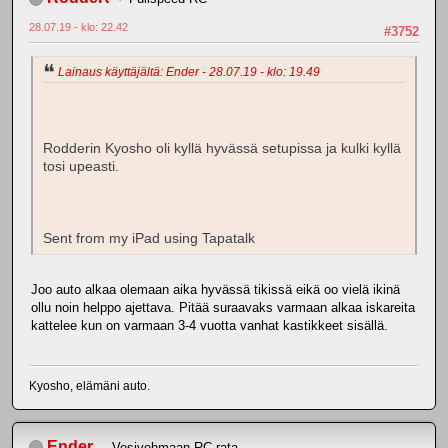
28.07.19 - klo: 22.42
#3752
Lainaus käyttäjältä: Ender - 28.07.19 - klo: 19.49
Rodderin Kyosho oli kyllä hyvässä setupissa ja kulki kyllä
tosi upeasti.
Sent from my iPad using Tapatalk
Joo auto alkaa olemaan aika hyvässä tikissä eikä oo vielä ikinä
ollu noin helppo ajettava. Pitää suraavaks varmaan alkaa iskareita
kattelee kun on varmaan 3-4 vuotta vanhat kastikkeet sisällä.
Kyosho, elämäni auto.
Ender
Vesivehmaan RC-rata