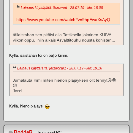
Lainaus käyttäjältä: Screwed - 28.07.19 - klo: 18.08
https://www.youtube.com/watch?v=9hpEwaXsAyQ
tällaistahan sen pitäisi olla Tattiksella jokainen KUIVA
viikonloppu, niin alkais Asvalttitouhu nousta kohisten...
Kyllä, säistähän toi on paljo kiinni.
Lainaus käyttäjältä: jerzirccar1 - 28.07.19 - klo: 19.16
Jumalauta Kimi miten hienon pläjäyksen olit tehnyt😜😜
😜
Jerzi
Kyllä, hieno pläjäys
RoddeR
Fullspeed RC