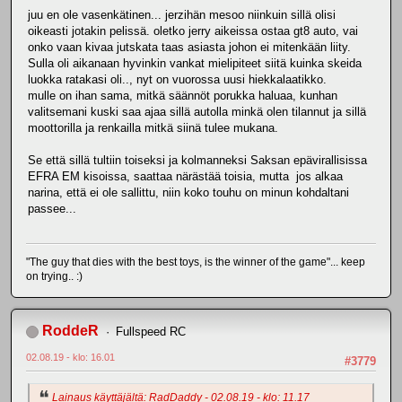
juu en ole vasenkätinen... jerzihän mesoo niinkuin sillä olisi
oikeasti jotakin pelissä. oletko jerry aikeissa ostaa gt8 auto, vai
onko vaan kivaa jutskata taas asiasta johon ei mitenkään liity.
Sulla oli aikanaan hyvinkin vankat mielipiteet siitä kuinka skeida
luokka ratakasi oli.., nyt on vuorossa uusi hiekkalaatikko.
mulle on ihan sama, mitkä säännöt porukka haluaa, kunhan
valitsemani kuski saa ajaa sillä autolla minkä olen tilannut ja sillä
moottorilla ja renkailla mitkä siinä tulee mukana.
Se että sillä tultiin toiseksi ja kolmanneksi Saksan epävirallisissa
EFRA EM kisoissa, saattaa närästää toisia, mutta jos alkaa
narina, että ei ole sallittu, niin koko touhu on minun kohdaltani
passee...
"The guy that dies with the best toys, is the winner of the game"... keep
on trying.. :)
RoddeR
Fullspeed RC
02.08.19 - klo: 16.01
#3779
Lainaus käyttäjältä: RadDaddy - 02.08.19 - klo: 11.17