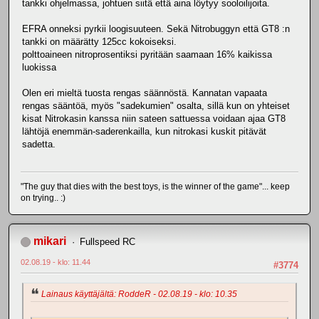
tankki ohjelmassa, johtuen siitä että aina löytyy sooloilijoita.
EFRA onneksi pyrkii loogisuuteen. Sekä Nitrobuggyn että GT8 :n
tankki on määrätty 125cc kokoiseksi.
polttoaineen nitroprosentiksi pyritään saamaan 16% kaikissa
luokissa
Olen eri mieltä tuosta rengas säännöstä. Kannatan vapaata
rengas sääntöä, myös "sadekumien" osalta, sillä kun on yhteiset
kisat Nitrokasin kanssa niin sateen sattuessa voidaan ajaa GT8
lähtöjä enemmän-saderenkailla, kun nitrokasi kuskit pitävät
sadetta.
"The guy that dies with the best toys, is the winner of the game"... keep
on trying.. :)
mikari
Fullspeed RC
02.08.19 - klo: 11.44
#3774
Lainaus käyttäjältä: RoddeR - 02.08.19 - klo: 10.35