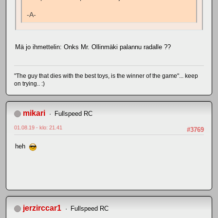
-A-
Mä jo ihmettelin: Onks Mr. Ollinmäki palannu radalle ??
"The guy that dies with the best toys, is the winner of the game"... keep
on trying.. :)
mikari
Fullspeed RC
01.08.19 - klo: 21.41
#3769
heh
jerzirccar1
Fullspeed RC