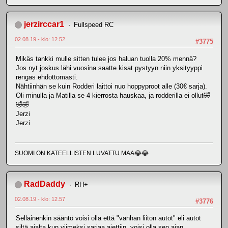
jerzirccar1
Fullspeed RC
02.08.19 - klo: 12.52
#3775
Mikäs tankki mulle sitten tulee jos haluan tuolla 20% mennä?
Jos nyt joskus lähi vuosina saatte kisat pystyyn niin yksityyppi
rengas ehdottomasti.
Nähtiinhän se kuin Rodderi laittoi nuo hoppyproot alle (30€ sarja).
Oli minulla ja Matilla se 4 kierrosta hauskaa, ja rodderilla ei ollut🤣
🤣🤣
Jerzi
Jerzi
SUOMI ON KATEELLISTEN LUVATTU MAA😂😂
RadDaddy
RH+
02.08.19 - klo: 12.57
#3776
Sellainenkin sääntö voisi olla että "vanhan liiton autot" eli autot
siltä ajalta kun viimeksi sarjaa ajettiin, voisi olla sen ajan