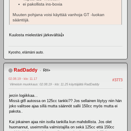
ei pakollista ins-boxia
Muuten pohjana voisi käyttää vanhoja GT -luokan
sääntöjä.
Kuulosta mielestäni järkevältä👍
Kyosho, elämäni auto.
RadDaddy
RH+
02.08.19 - klo: 11.17
#3773
Viimeisin muokkaus
: 02.08.19 - klo: 11.25 käyttäjältä RadDaddy
jerzin logiikkaa...
Missä gt8 autossa on 125cc tankki?? Jos sellainen löytyy niin hän
joko valitsee ajaa sillä mutta säännöt sallii 150cc myös mutta ei
pakota..
Kai jokainen ajaa niin isolla tankilla kun mahdollista. Jos olet
huomannut, useimmilla valmistajilla on sekä 125cc että 150cc