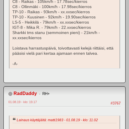
C8 - Raikas - 105km/h - 17.78sec/kierros
C8 - Ollinmäki - 100km/h - 17.98sec/kierros
TP-10 - Raikas - 93km/h - xx.xxsec/kierros
TP-10 - Kuusinen - 92km/h - 19.90sec/kierros
LS-5 - Heikkilä - 79km/h - xx.xxsec/kierros
IGT-8 - Mika R. - 79km/h - 22.xxsec/kierros
Sharkki tms stanu (semmoinen pieni) - 21km/h -
xx.xxsec/kierros
Loistava harrastuspäivä, toivottavasti kelejä riittäisi, että
pääsisi vielä pari kertaa ajamaan ennen talvea.
-A-
RadDaddy
RH+
01.08.19 - klo: 19.17
#3767
Lainaus käyttäjältä: matti1983 - 01.08.19 - klo: 11.02