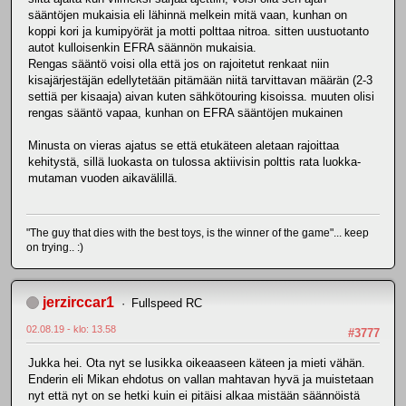
sääntöjen mukaisia eli lähinnä melkein mitä vaan, kunhan on
koppi kori ja kumipyörät ja motti polttaa nitroa. sitten uustuotanto
autot kulloisenkin EFRA säännön mukaisia.
Rengas sääntö voisi olla että jos on rajoitetut renkaat niin
kisajärjestäjän edellytetään pitämään niitä tarvittavan määrän (2-3
settiä per kisaaja) aivan kuten sähkötouring kisoissa. muuten olisi
rengas sääntö vapaa, kunhan on EFRA sääntöjen mukainen
Minusta on vieras ajatus se että etukäteen aletaan rajoittaa
kehitystä, sillä luokasta on tulossa aktiivisin polttis rata luokka-
mutaman vuoden aikavälillä.
"The guy that dies with the best toys, is the winner of the game"... keep
on trying.. :)
jerzirccar1
Fullspeed RC
02.08.19 - klo: 13.58
#3777
Jukka hei. Ota nyt se lusikka oikeaaseen käteen ja mieti vähän.
Enderin eli Mikan ehdotus on vallan mahtavan hyvä ja muistetaan
nyt että nyt on se hetki kuin ei pitäisi alkaa mistään säännöistä