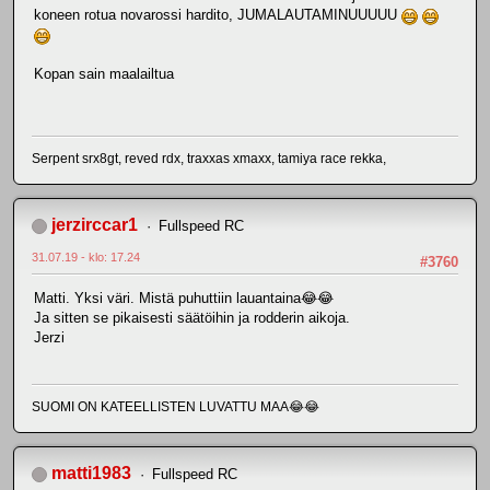
koneen rotua novarossi hardito, JUMALAUTAMINUUUUU
Kopan sain maalailtua
Serpent srx8gt, reved rdx, traxxas xmaxx, tamiya race rekka,
jerzirccar1
Fullspeed RC
31.07.19 - klo: 17.24
#3760
Matti. Yksi väri. Mistä puhuttiin lauantaina😂😂
Ja sitten se pikaisesti säätöihin ja rodderin aikoja.
Jerzi
SUOMI ON KATEELLISTEN LUVATTU MAA😂😂
matti1983
Fullspeed RC