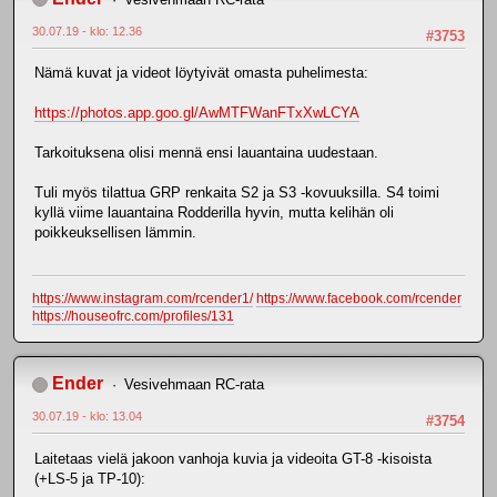
30.07.19 - klo: 12.36
#3753
Nämä kuvat ja videot löytyivät omasta puhelimesta:
https://photos.app.goo.gl/AwMTFWanFTxXwLCYA
Tarkoituksena olisi mennä ensi lauantaina uudestaan.
Tuli myös tilattua GRP renkaita S2 ja S3 -kovuuksilla. S4 toimi
kyllä viime lauantaina Rodderilla hyvin, mutta kelihän oli
poikkeuksellisen lämmin.
https://www.instagram.com/rcender1/
https://www.facebook.com/rcender
https://houseofrc.com/profiles/131
Ender
Vesivehmaan RC-rata
30.07.19 - klo: 13.04
#3754
Laitetaas vielä jakoon vanhoja kuvia ja videoita GT-8 -kisoista
(+LS-5 ja TP-10):