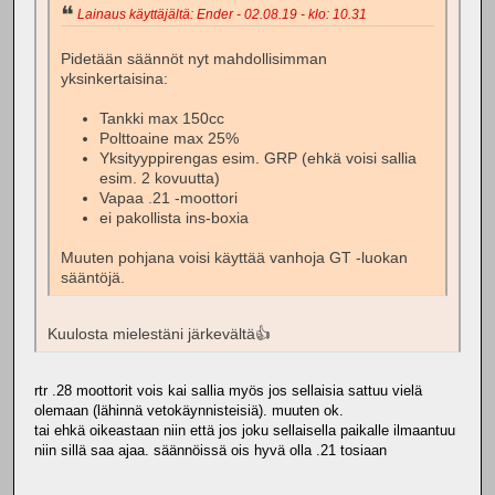
Lainaus käyttäjältä: Ender - 02.08.19 - klo: 10.31
Pidetään säännöt nyt mahdollisimman
yksinkertaisina:
Tankki max 150cc
Polttoaine max 25%
Yksityyppirengas esim. GRP (ehkä voisi sallia
esim. 2 kovuutta)
Vapaa .21 -moottori
ei pakollista ins-boxia
Muuten pohjana voisi käyttää vanhoja GT -luokan
sääntöjä.
Kuulosta mielestäni järkevältä👍
rtr .28 moottorit vois kai sallia myös jos sellaisia sattuu vielä
olemaan (lähinnä vetokäynnisteisiä). muuten ok.
tai ehkä oikeastaan niin että jos joku sellaisella paikalle ilmaantuu
niin sillä saa ajaa. säännöissä ois hyvä olla .21 tosiaan