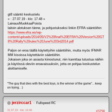
gt8 sääntö keskustelu
« : 27.07.19 - klo: 17.48 »
LainausMuokkaaPoista
laitoin alotuksen tänne, ja pohjustukseksi linkin EFRA sääntöihin:
https://www.efra.ws/wp-
content/uploads/2014/05/V2%20final%20EFRA%20Version%20GT
8%20Rally%20rules%20June%203rd2014.pdf
Paljon on eroa täällä käytettyihin sääntöihin, mutta myös IFMAR
MM kisoissa käytettäviin sääntöihin.
Jokaisen joka on asiasta kiinostunut, niin kannttaa tutustua näihin
ja käytössä oleviin eroavaisuuksiin, jotta on pohjaa keskustelun
aloittamiselle.
"The guy that dies with the best toys, is the winner of the game"... keep
on trying.. :)
jerzirccar1
Fullspeed RC
31.07.19 - klo: 14.46
#3758