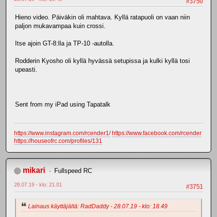
#3750
Hieno video. Päiväkin oli mahtava. Kyllä ratapuoli on vaan niin
paljon mukavampaa kuin crossi.
Itse ajoin GT-8:lla ja TP-10 -autolla.
Rodderin Kyosho oli kyllä hyvässä setupissa ja kulki kyllä tosi
upeasti.
Sent from my iPad using Tapatalk
https://www.instagram.com/rcender1/
https://www.facebook.com/rcender
https://houseofrc.com/profiles/131
mikari
Fullspeed RC
28.07.19 - klo: 21.01
#3751
Lainaus käyttäjältä: RadDaddy - 28.07.19 - klo: 18.49