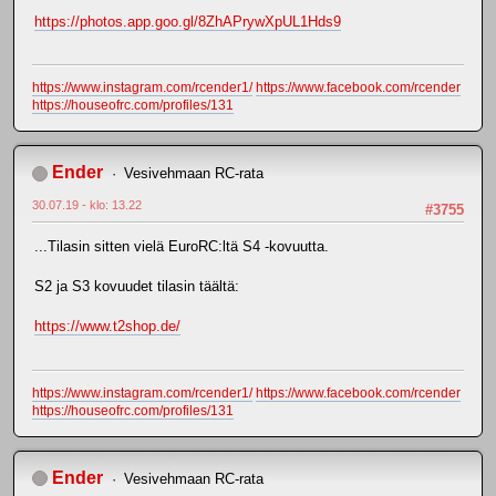
https://photos.app.goo.gl/8ZhAPrywXpUL1Hds9
https://www.instagram.com/rcender1/
https://www.facebook.com/rcender
https://houseofrc.com/profiles/131
Ender
Vesivehmaan RC-rata
30.07.19 - klo: 13.22
#3755
...Tilasin sitten vielä EuroRC:ltä S4 -kovuutta.
S2 ja S3 kovuudet tilasin täältä:
https://www.t2shop.de/
https://www.instagram.com/rcender1/
https://www.facebook.com/rcender
https://houseofrc.com/profiles/131
Ender
Vesivehmaan RC-rata