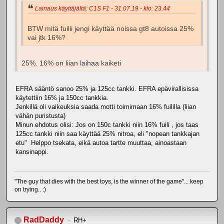
Lainaus käyttäjältä: C1S F1 - 31.07.19 - klo: 23.44
BTW mitä fuilii jengi käyttää noissa gt8 autoissa 25%
vai jtk 16%?
25%. 16% on liian laihaa kaiketi
EFRA sääntö sanoo 25% ja 125cc tankki. EFRA epävirallisissa
käytettiin 16% ja 150cc tankkia.
Jenkillä oli vaikeuksia saada motti toimimaan 16% fuililla (liian
vähän puristusta)
Minun ehdotus olisi: Jos on 150c tankki niin 16% fuili , jos taas
125cc tankki niin saa käyttää 25% nitroa, eli "nopean tankkajan
etu" Helppo tsekata, eikä autoa tartte muuttaa, ainoastaan
kansinappi.
"The guy that dies with the best toys, is the winner of the game"... keep
on trying.. :)
RadDaddy
RH+