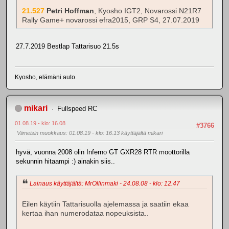
21.527
Petri Hoffman
, Kyosho IGT2, Novarossi N21R7
Rally Game+ novarossi efra2015, GRP S4, 27.07.2019
27.7.2019 Bestlap Tattarisuo 21.5s
Kyosho, elämäni auto.
mikari
Fullspeed RC
01.08.19 - klo: 16.08
#3766
Viimeisin muokkaus
: 01.08.19 - klo: 16.13 käyttäjältä mikari
hyvä, vuonna 2008 olin Inferno GT GXR28 RTR moottorilla
sekunnin hitaampi :) ainakin siis..
Lainaus käyttäjältä: MrOllinmaki - 24.08.08 - klo: 12.47
Eilen käytiin Tattarisuolla ajelemassa ja saatiin ekaa
kertaa ihan numerodataa nopeuksista..