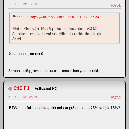
31.07.19 - klo: 17.30
#3761
Lainaus käyttäjältä: jerzirccar1 - 31.07.19 - klo: 17.24
Matti. Yksi väri. Mistä puhuttiin lauantaina😂😂
Ja sitten se pikaisesti säätöihin ja rodderin aikoja.
Jerzi
Sinä puhuit, en minä.
Serpent srx8gt, reved rdx, traxxas xmaxx, tamiya race rekka,
C1S F1
Fullspeed RC
31.07.19 - klo: 23.44
#3762
BTW mitä fuilii jengi käyttää noissa gt8 autoissa 25% vai jtk 16%?