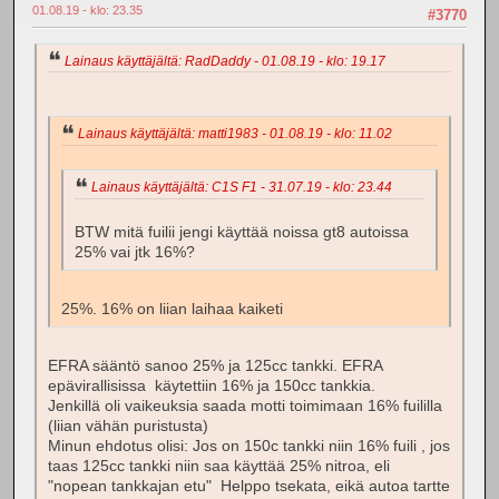
01.08.19 - klo: 23.35
#3770
Lainaus käyttäjältä: RadDaddy - 01.08.19 - klo: 19.17
Lainaus käyttäjältä: matti1983 - 01.08.19 - klo: 11.02
Lainaus käyttäjältä: C1S F1 - 31.07.19 - klo: 23.44
BTW mitä fuilii jengi käyttää noissa gt8 autoissa
25% vai jtk 16%?
25%. 16% on liian laihaa kaiketi
EFRA sääntö sanoo 25% ja 125cc tankki. EFRA
epävirallisissa käytettiin 16% ja 150cc tankkia.
Jenkillä oli vaikeuksia saada motti toimimaan 16% fuililla
(liian vähän puristusta)
Minun ehdotus olisi: Jos on 150c tankki niin 16% fuili , jos
taas 125cc tankki niin saa käyttää 25% nitroa, eli
"nopean tankkajan etu" Helppo tsekata, eikä autoa tartte