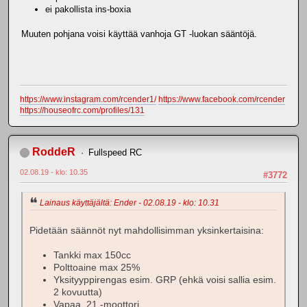
ei pakollista ins-boxia
Muuten pohjana voisi käyttää vanhoja GT -luokan sääntöjä.
https://www.instagram.com/rcender1/
https://www.facebook.com/rcender
https://houseofrc.com/profiles/131
RoddeR
Fullspeed RC
02.08.19 - klo: 10.35
#3772
Lainaus käyttäjältä: Ender - 02.08.19 - klo: 10.31
Pidetään säännöt nyt mahdollisimman yksinkertaisina:
Tankki max 150cc
Polttoaine max 25%
Yksityyppirengas esim. GRP (ehkä voisi sallia esim.
2 kovuutta)
Vapaa .21 -moottori