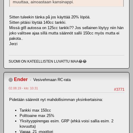
muuttaa, ainoastaan kansinappi.
Sitten tuleekin tänka på jos käyttää 20% löpöä.
Sitten pitäisi löytää 140cc tankki.
Missä gt8 autossa on 125cc tankki?? Jos sellainen löytyy niin hän
joko valitsee ajaa sillä mutta säännöt sallii 150cc myös mutta ei
pakota..
Jerzi
SUOMI ON KATEELLISTEN LUVATTU MAA😂😂
Ender
Vesivehmaan RC-rata
02.08.19 - klo: 10.31
#3771
Pidetään säännöt nyt mahdollisimman yksinkertaisina:
Tankki max 150cc
Polttoaine max 25%
Yksityyppirengas esim. GRP (ehkä voisi sallia esim. 2
kovuutta)
Vapaa .21 -moottori