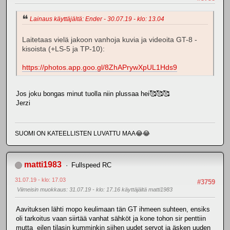
Lainaus käyttäjältä: Ender - 30.07.19 - klo: 13.04
Laitetaas vielä jakoon vanhoja kuvia ja videoita GT-8 -
kisoista (+LS-5 ja TP-10):
https://photos.app.goo.gl/8ZhAPrywXpUL1Hds9
Jos joku bongas minut tuolla niin plussaa hei🥰🥰🥰
Jerzi
SUOMI ON KATEELLISTEN LUVATTU MAA😂😂
matti1983
Fullspeed RC
31.07.19 - klo: 17.03
#3759
Viimeisin muokkaus
: 31.07.19 - klo: 17.16 käyttäjältä matti1983
Aavituksen lähti mopo keulimaan tän GT ihmeen suhteen, ensiks
oli tarkoitus vaan siirtää vanhat sähköt ja kone tohon sir penttiin
mutta eilen tilasin kumminkin siihen uudet servot ja äsken uuden