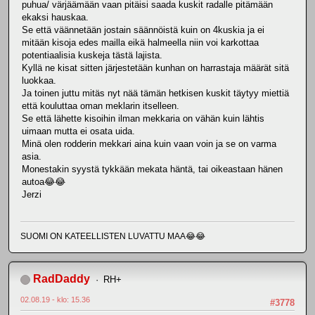
puhua/ värjäämään vaan pitäisi saada kuskit radalle pitämään
ekaksi hauskaa.
Se että väännetään jostain säännöistä kuin on 4kuskia ja ei
mitään kisoja edes mailla eikä halmeella niin voi karkottaa
potentiaalisia kuskeja tästä lajista.
Kyllä ne kisat sitten järjestetään kunhan on harrastaja määrät sitä
luokkaa.
Ja toinen juttu mitäs nyt nää tämän hetkisen kuskit täytyy miettiä
että kouluttaa oman meklarin itselleen.
Se että lähette kisoihin ilman mekkaria on vähän kuin lähtis
uimaan mutta ei osata uida.
Minä olen rodderin mekkari aina kuin vaan voin ja se on varma
asia.
Monestakin syystä tykkään mekata häntä, tai oikeastaan hänen
autoa😂😂
Jerzi
SUOMI ON KATEELLISTEN LUVATTU MAA😂😂
RadDaddy
RH+
02.08.19 - klo: 15.36
#3778