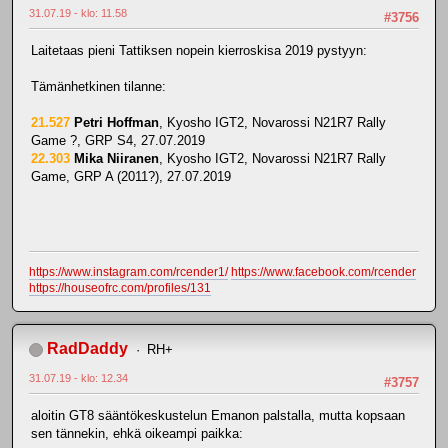
31.07.19 - klo: 11.58
#3756
Laitetaas pieni Tattiksen nopein kierroskisa 2019 pystyyn:
Tämänhetkinen tilanne:
21.527
Petri Hoffman
, Kyosho IGT2, Novarossi N21R7 Rally
Game ?, GRP S4, 27.07.2019
22.303
Mika Niiranen
, Kyosho IGT2, Novarossi N21R7 Rally
Game, GRP A (2011?), 27.07.2019
https://www.instagram.com/rcender1/
https://www.facebook.com/rcender
https://houseofrc.com/profiles/131
RadDaddy
RH+
31.07.19 - klo: 12.34
#3757
aloitin GT8 sääntökeskustelun Emanon palstalla, mutta kopsaan
sen tännekin, ehkä oikeampi paikka: