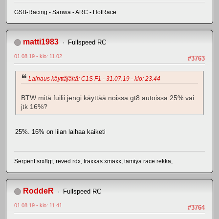
GSB-Racing - Sanwa - ARC - HotRace
matti1983
Fullspeed RC
01.08.19 - klo: 11.02
#3763
Lainaus käyttäjältä: C1S F1 - 31.07.19 - klo: 23.44
BTW mitä fuilii jengi käyttää noissa gt8 autoissa 25% vai
jtk 16%?
25%. 16% on liian laihaa kaiketi
Serpent srx8gt, reved rdx, traxxas xmaxx, tamiya race rekka,
RoddeR
Fullspeed RC
01.08.19 - klo: 11.41
#3764