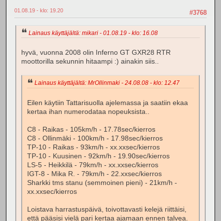
01.08.19 - klo: 19.20
#3768
Lainaus käyttäjältä: mikari - 01.08.19 - klo: 16.08
hyvä, vuonna 2008 olin Inferno GT GXR28 RTR
moottorilla sekunnin hitaampi :) ainakin siis..
Lainaus käyttäjältä: MrOllinmaki - 24.08.08 - klo: 12.47
Eilen käytiin Tattarisuolla ajelemassa ja saatiin ekaa
kertaa ihan numerodataa nopeuksista..
C8 - Raikas - 105km/h - 17.78sec/kierros
C8 - Ollinmäki - 100km/h - 17.98sec/kierros
TP-10 - Raikas - 93km/h - xx.xxsec/kierros
TP-10 - Kuusinen - 92km/h - 19.90sec/kierros
LS-5 - Heikkilä - 79km/h - xx.xxsec/kierros
IGT-8 - Mika R. - 79km/h - 22.xxsec/kierros
Sharkki tms stanu (semmoinen pieni) - 21km/h -
xx.xxsec/kierros
Loistava harrastuspäivä, toivottavasti kelejä riittäisi,
että pääsisi vielä pari kertaa ajamaan ennen talvea.