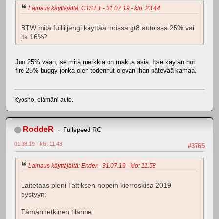
Lainaus käyttäjältä: C1S F1 - 31.07.19 - klo: 23.44
BTW mitä fuilii jengi käyttää noissa gt8 autoissa 25% vai
jtk 16%?
Joo 25% vaan, se mitä merkkiä on makua asia. Itse käytän hot
fire 25% buggy jonka olen todennut olevan ihan pätevää kamaa.
Kyosho, elämäni auto.
RoddeR
Fullspeed RC
01.08.19 - klo: 11.43
#3765
Lainaus käyttäjältä: Ender - 31.07.19 - klo: 11.58
Laitetaas pieni Tattiksen nopein kierroskisa 2019
pystyyn:
Tämänhetkinen tilanne: