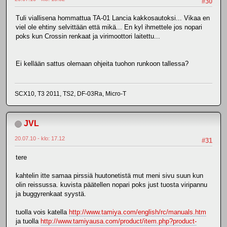
#30
Tuli viallisena hommattua TA-01 Lancia kakkosautoksi... Vikaa en
viel ole ehtiny selvittään että mikä... En kyl ihmettele jos nopari
poks kun Crossin renkaat ja virimoottori laitettu...
Ei kellään sattus olemaan ohjeita tuohon runkoon tallessa?
SCX10, T3 2011, TS2, DF-03Ra, Micro-T
JVL
20.07.10 - klo: 17.12
#31
tere
kahtelin itte samaa pirssiä huutonetistä mut meni sivu suun kun
olin reissussa. kuvista päätellen nopari poks just tuosta viripannu
ja buggyrenkaat syystä.
tuolla vois katella
http://www.tamiya.com/english/rc/manuals.htm
ja tuolla
http://www.tamiyausa.com/product/item.php?product-