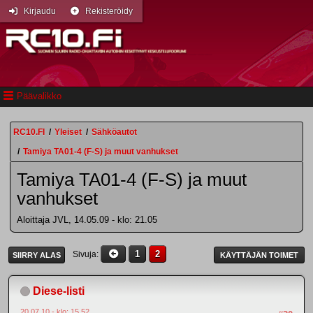
Kirjaudu
Rekisteröidy
Päävalikko
RC10.FI
/
Yleiset
/
Sähköautot
/
Tamiya TA01-4 (F-S) ja muut vanhukset
Tamiya TA01-4 (F-S) ja muut
vanhukset
Aloittaja JVL, 14.05.09 - klo: 21.05
1
2
Sivuja
SIIRRY ALAS
KÄYTTÄJÄN TOIMET
Diese-listi
20.07.10 - klo: 15.52