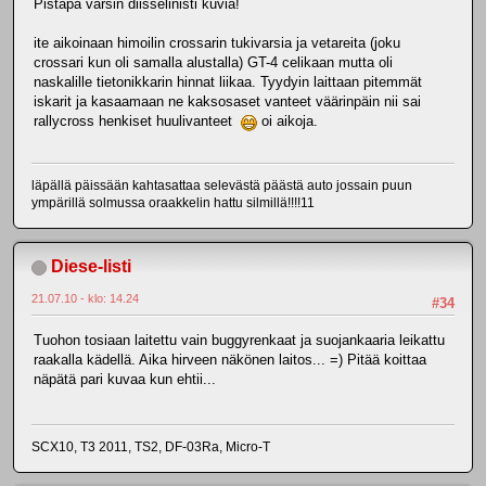
Pistäpä varsin diisselinisti kuvia!
ite aikoinaan himoilin crossarin tukivarsia ja vetareita (joku
crossari kun oli samalla alustalla) GT-4 celikaan mutta oli
naskalille tietonikkarin hinnat liikaa. Tyydyin laittaan pitemmät
iskarit ja kasaamaan ne kaksosaset vanteet väärinpäin nii sai
rallycross henkiset huulivanteet
oi aikoja.
läpällä päissään kahtasattaa selevästä päästä auto jossain puun
ympärillä solmussa oraakkelin hattu silmillä!!!!11
Diese-listi
21.07.10 - klo: 14.24
#34
Tuohon tosiaan laitettu vain buggyrenkaat ja suojankaaria leikattu
raakalla kädellä. Aika hirveen näkönen laitos... =) Pitää koittaa
näpätä pari kuvaa kun ehtii...
SCX10, T3 2011, TS2, DF-03Ra, Micro-T