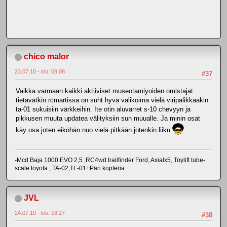
chico malor
23.07.10 - klo: 09.08
#37
Vaikka varmaan kaikki aktiiviset museotamiyoiden omistajat
tietävätkin rcmartissa on suht hyvä valikoima vielä viripalikkaakin
ta-01 sukuisiin värkkeihin. Ite otin aluvarret s-10 chevyyn ja
pikkusen muuta updatea välityksiin sun muualle. Ja minin osat
käy osa joten eiköhän nuo vielä pitkään jotenkin liiku
-Mcd Baja 1000 EVO 2,5 ,RC4wd trailfinder Ford, Axialx5, Toylift tube-
scale toyota , TA-02,TL-01+Pari kopteria
JVL
24.07.10 - klo: 18.27
#38