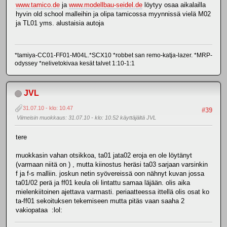
www.tamico.de
ja
www.modellbau-seidel.de
löytyy osaa aikalailla
hyvin old school malleihin ja olipa tamicossa myynnissä vielä M02
ja TL01 yms. alustaisia autoja
*tamiya-CC01-FF01-M04L.*SCX10 *robbet san remo-katja-lazer. *MRP-
odyssey *nelivetokivaa kesät talvet 1:10-1:1
JVL
31.07.10 - klo: 10.47
#39
Viimeisin muokkaus
: 31.07.10 - klo: 10.52 käyttäjältä JVL
tere
muokkasin vahan otsikkoa, ta01 jata02 eroja en ole löytänyt
(varmaan niitä on ) , mutta kiinostus heräsi ta03 sarjaan varsinkin
f ja f-s malliin. joskun netin syövereissä oon nähnyt kuvan jossa
ta01/02 perä ja ff01 keula oli lintattu samaa läjään. olis aika
mielenkiitoinen ajettava varmasti. periaatteessa ittellä olis osat ko
ta-ff01 sekoituksen tekemiseen mutta pitäs vaan saaha 2
vakiopataa :lol: