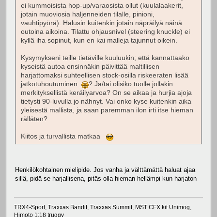
ei kummoisista hop-up/varaosista ollut (kuulalaakerit,
jotain muoviosia haljenneiden tilalle, pinioni,
vauhtipyörä). Halusin kuitenkin jotain näpräilyä näinä
outoina aikoina. Tilattu ohjausnivel (steering knuckle) ei
kyllä iha sopinut, kun en kai malleja tajunnut oikein.
Kysymykseni teille tietäville kuuluukin; että kannattaako
kyseistä autoa ensinnäkin päivittää maltillisen
harjattomaksi suhteellisen stock-osilla riskeeraten lisää
jatkotuhoutuminen
? Ja/tai olisiko tuolle jollakin
merkityksellistä keräilyarvoa? On se aikaa ja hurjia ajoja
tietysti 90-luvulla jo nähnyt. Vai onko kyse kuitenkin aika
yleisestä mallista, ja saan paremman ilon irti itse hieman
rälläten?
Kiitos ja turvallista matkaa
Henkilökohtainen mielipide. Jos vanha ja välttämättä haluat ajaa
sillä, pidä se harjallisena, pitäs olla hieman hellämpi kun harjaton
TRX4-Sport, Traxxas Bandit, Traxxas Summit, MST CFX kit Unimog,
Himoto 1:18 truggy