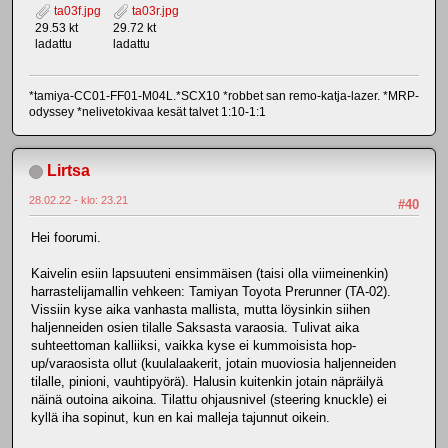
ta03f.jpg
ta03r.jpg
29.53 kt
29.72 kt
ladattu
ladattu
*tamiya-CC01-FF01-M04L.*SCX10 *robbet san remo-katja-lazer. *MRP-
odyssey *nelivetokivaa kesät talvet 1:10-1:1
Lirtsa
28.02.22 - klo: 23.21
#40
Hei foorumi.
Kaivelin esiin lapsuuteni ensimmäisen (taisi olla viimeinenkin)
harrastelijamallin vehkeen: Tamiyan Toyota Prerunner (TA-02).
Vissiin kyse aika vanhasta mallista, mutta löysinkin siihen
haljenneiden osien tilalle Saksasta varaosia. Tulivat aika
suhteettoman kalliiksi, vaikka kyse ei kummoisista hop-
up/varaosista ollut (kuulalaakerit, jotain muoviosia haljenneiden
tilalle, pinioni, vauhtipyörä). Halusin kuitenkin jotain näpräilyä
näinä outoina aikoina. Tilattu ohjausnivel (steering knuckle) ei
kyllä iha sopinut, kun en kai malleja tajunnut oikein.