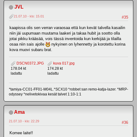
JVL
21.07.10 - klo: 15.01
#35
kaapissa olis sen verran varaosaa että kun kevät talvella kasailin
niin jäi uupumaan muutama laakeri ja takaa hubit ja sootto olla
jotai pikku krääsää, vois tässä inventoida kun kerkijää ja tilailla
osaa niin sais ajolle
nykyinen on lyhennetty ja korotettu korina
kova muovi subaru brat.
DSCN0372.JPG
kuva 017.jpg
178.04 kt
174.28 kt
ladattu
ladattu
*tamiya-CC01-FF01-M04L.*SCX10 *robbet san remo-katja-lazer. *MRP-
odyssey *nelivetokivaa kesät talvet 1:10-1:1
Ama
21.07.10 - klo: 22.29
#36
Komee laite!!