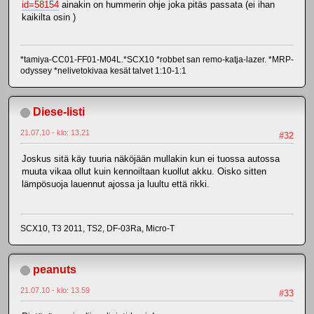
id=58154
ainakin on hummerin ohje joka pitäs passata (ei ihan
kaikilta osin )
*tamiya-CC01-FF01-M04L.*SCX10 *robbet san remo-katja-lazer. *MRP-
odyssey *nelivetokivaa kesät talvet 1:10-1:1
Diese-listi
21.07.10 - klo: 13.21
#32
Joskus sitä käy tuuria näköjään mullakin kun ei tuossa autossa
muuta vikaa ollut kuin kennoiltaan kuollut akku. Oisko sitten
lämpösuoja lauennut ajossa ja luultu että rikki.
SCX10, T3 2011, TS2, DF-03Ra, Micro-T
peanuts
21.07.10 - klo: 13.59
#33