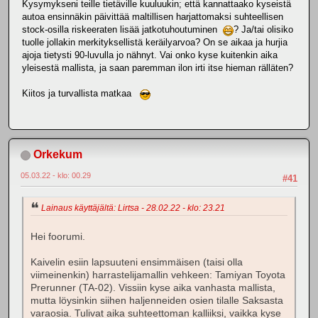
Kysymykseni teille tietäville kuuluukin; että kannattaako kyseistä
autoa ensinnäkin päivittää maltillisen harjattomaksi suhteellisen
stock-osilla riskeeraten lisää jatkotuhoutuminen
? Ja/tai olisiko
tuolle jollakin merkityksellistä keräilyarvoa? On se aikaa ja hurjia
ajoja tietysti 90-luvulla jo nähnyt. Vai onko kyse kuitenkin aika
yleisestä mallista, ja saan paremman ilon irti itse hieman rälläten?
Kiitos ja turvallista matkaa
Orkekum
05.03.22 - klo: 00.29
#41
Lainaus käyttäjältä: Lirtsa - 28.02.22 - klo: 23.21
Hei foorumi.
Kaivelin esiin lapsuuteni ensimmäisen (taisi olla
viimeinenkin) harrastelijamallin vehkeen: Tamiyan Toyota
Prerunner (TA-02). Vissiin kyse aika vanhasta mallista,
mutta löysinkin siihen haljenneiden osien tilalle Saksasta
varaosia. Tulivat aika suhteettoman kalliiksi, vaikka kyse