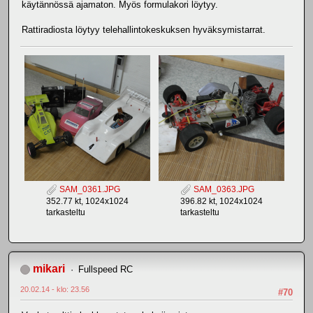
käytännössä ajamaton. Myös formulakori löytyy.
Rattiradiosta löytyy telehallintokeskuksen hyväksymistarrat.
SAM_0361.JPG
SAM_0363.JPG
352.77 kt, 1024x1024
396.82 kt, 1024x1024
tarkasteltu
tarkasteltu
mikari
Fullspeed RC
20.02.14 - klo: 23.56
#70