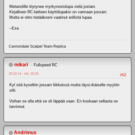
Metanolille löytynee myrkynostolupa vielä jostain.
Kirjallinen RC-laitteen käyttölupakin on varmaan jossain.
Mutta ei nitro tietääkseni vaatinut erillistä lupaa.
--Esa
Cannondale Scalpel Team Replica
mikari
Fullspeed RC
20.02.14 - klo: 18.26
#62
Kyl sitä kyseltiin jossain liikkeissä mutta täysi-ikäiselle myytiin
silti.
Voihan se olla että se oli läppää vaan. En koskaan sellasta oo
tarvinnut.
Andrimus