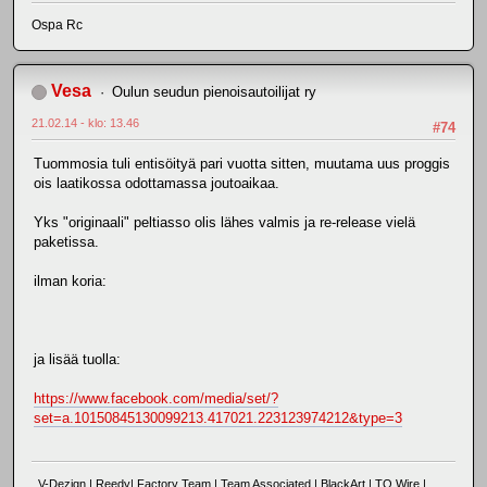
Ospa Rc
Vesa
Oulun seudun pienoisautoilijat ry
21.02.14 - klo: 13.46
#74
Tuommosia tuli entisöityä pari vuotta sitten, muutama uus proggis
ois laatikossa odottamassa joutoaikaa.
Yks "originaali" peltiasso olis lähes valmis ja re-release vielä
paketissa.
ilman koria:
ja lisää tuolla:
https://www.facebook.com/media/set/?
set=a.10150845130099213.417021.223123974212&type=3
V-Dezign | Reedy| Factory Team | Team Associated | BlackArt | TQ Wire |