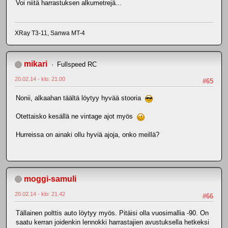
Voi niitä harrastuksen alkumetrejä...
XRay T3-11, Sanwa MT-4
mikari
Fullspeed RC
20.02.14 - klo: 21.00
#65
Nonii, alkaahan täältä löytyy hyvää stooria
Otettaisko kesällä ne vintage ajot myös
Hurreissa on ainaki ollu hyviä ajoja, onko meillä?
moggi-samuli
20.02.14 - klo: 21.42
#66
Tällainen polttis auto löytyy myös. Pitäisi olla vuosimallia -90. On
saatu kerran joidenkin lennokki harrastajien avustuksella hetkeksi