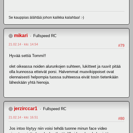
Se kauppias älähtää johon kalikka kalahtaa! :-)
mikari
Fullspeed RC
21.02.14 - klo: 14.54
#79
Hyvää settiä Tommi!!
olet oikeassa noiden alurunkojen suhteen, lukitteet ja ruuvit pitää
olla kunnossa etteivät porsi. Halvemmat muovikippoiset ovat
olennaisesti helpompia tuossa suhteessa eivät tosin tietenkään
läheskään yhtä hienoja.
jerzirccar1
Fullspeed RC
21.02.14 - klo: 16.51
#80
Jos intoo löytyy niin voisi tehdä tuonne minun face video