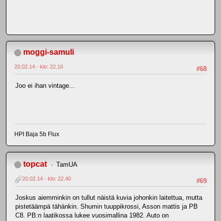
moggi-samuli
20.02.14 - klo: 22.16
#68
Joo ei ihan vintage...
HPI Baja 5b Flux
topcat
TamUA
20.02.14 - klo: 22.40
#69
Joskus aiemminkin on tullut näistä kuvia johonkin laitettua, mutta
pistetäämpä tähänkin. Shumin tuuppikrossi, Asson mattis ja PB
C8. PB:n laatikossa lukee vuosimallina 1982. Auto on