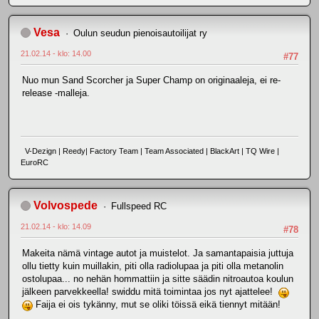
Vesa
Oulun seudun pienoisautoilijat ry
21.02.14 - klo: 14.00
#77
Nuo mun Sand Scorcher ja Super Champ on originaaleja, ei re-
release -malleja.
V-Dezign | Reedy| Factory Team | Team Associated | BlackArt | TQ Wire |
EuroRC
Volvospede
Fullspeed RC
21.02.14 - klo: 14.09
#78
Makeita nämä vintage autot ja muistelot. Ja samantapaisia juttuja
ollu tietty kuin muillakin, piti olla radiolupaa ja piti olla metanolin
ostolupaa... no nehän hommattiin ja sitte säädin nitroautoa koulun
jälkeen parvekkeella! swiddu mitä toimintaa jos nyt ajattelee!
Faija ei ois tykänny, mut se oliki töissä eikä tiennyt mitään!