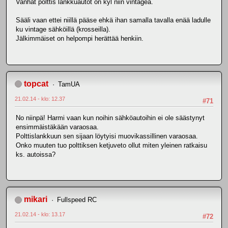
Vanhat polttis lankkuautot on kyl niin vintagea.
Sääli vaan ettei niillä pääse ehkä ihan samalla tavalla enää ladulle
ku vintage sähköillä (krosseilla).
Jälkimmäiset on helpompi herättää henkiin.
topcat
TamUA
21.02.14 - klo: 12.37
#71
No niinpä! Harmi vaan kun noihin sähköautoihin ei ole säästynyt
ensimmäistäkään varaosaa.
Polttislankkuun sen sijaan löytyisi muovikassillinen varaosaa.
Onko muuten tuo polttiksen ketjuveto ollut miten yleinen ratkaisu
ks. autoissa?
mikari
Fullspeed RC
21.02.14 - klo: 13.17
#72