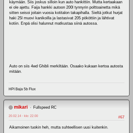
käymään. Siis joskus silloin kun auto hankittiin. Mutta kertaakaan
ei ole ajettu. Faija hankki autoon 200l tynnyrin polttoainetta mikä
sitten seisoi joitain vuosia kotitalon takapihalla. Sieltä jotkut hurjat
haki 25l muovi kanikoilla ja lastasivat 205 pököttiin ja lähtivat
kotiin. Enpä olisi halunnut matkustaa siinä autossa.
Auto on siis 4wd Ghibli merkiltään. Osaako kukaan kertoa autosta
mitään.
HPI Baja 5b Flux
mikari
Fullspeed RC
20.02.14 - klo: 22.00
#67
Aikamoinen tuokin heh, mutta suhteellisen uusi kuitenkin.