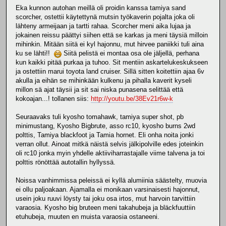
Eka kunnon autohan meillä oli proidin kanssa tamiya sand
scorcher, ostettii käytettynä mutsin työkaverin pojalta joka oli
lähteny armeijaan ja tartti rahaa. Scorcher meni aika lujaa ja
jokainen reissu päättyi siihen että se karkas ja meni täysiä milloin
mihinkin. Mitään siitä ei kyl hajonnu, mut hirvee paniikki tuli aina
ku se lähti!!
Siitä pelistä ei montaa osa ole jäljellä, perhana
kun kaikki pitää purkaa ja tuhoo. Sit mentiin askartelukeskukseen
ja ostettiin marui toyota land cruiser. Sillä sitten koitettiin ajaa 6v
akulla ja eihän se mihinkään kulkenu ja pihalla kaverit kyseli
millon sä ajat täysii ja sit sai niska punasena selittää että
kokoajan...! tollanen siis:
http://youtu.be/38Ev21r6w-k
Seuraavaks tuli kyosho tomahawk, tamiya super shot, pb
minimustang, Kyosho Bigbrute, asso rc10, kyosho burns 2wd
polttis, Tamiya blackfoot ja Tamia hornet. Eli onha noita jonki
verran ollut. Ainoat mitkä näistä selvis jälkipolville edes joteinkin
oli rc10 jonka myin yhdelle aktiiviharrastajalle viime talvena ja toi
polttis rönöttää autotallin hyllyssä.
Noissa vanhimmissa peleissä ei kyllä alumiinia säästelty, muovia
ei ollu paljoakaan. Ajamalla ei monikaan varsinaisesti hajonnut,
usein joku ruuvi löysty tai joku osa irtos, mut harvoin tarvittiin
varaosia. Kyosho big bruteen meni takahubeja ja bläckfuuttiin
etuhubeja, muuten en muista varaosia ostaneeni.