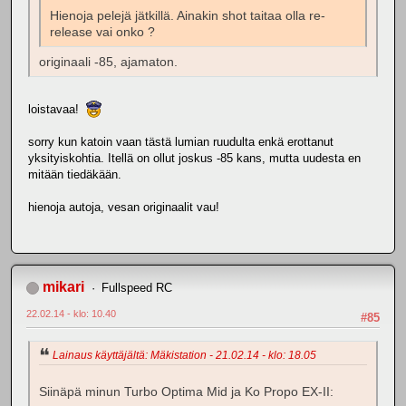
Hienoja pelejä jätkillä. Ainakin shot taitaa olla re-
release vai onko ?
originaali -85, ajamaton.
loistavaa!
sorry kun katoin vaan tästä lumian ruudulta enkä erottanut
yksityiskohtia. Itellä on ollut joskus -85 kans, mutta uudesta en
mitään tiedäkään.
hienoja autoja, vesan originaalit vau!
mikari
Fullspeed RC
22.02.14 - klo: 10.40
#85
Lainaus käyttäjältä: Mäkistation - 21.02.14 - klo: 18.05
Siinäpä minun Turbo Optima Mid ja Ko Propo EX-II: