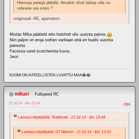
Hienoja pelejä jätkillä. Ainakin shot taitaa olla re-
release vai onko ?
originaali -85, ajamaton.
Mistäs Mika päättelit etto hotshott olis uusinta painos
Niin paljon on eroja soihen vanhaan että en huolis uusinta
painosta.
Facessa sand scorcherista kuvia..
Jerzi
SUOMI ON KATEELLISTEN LUVATTU MAA😂😂
mikari
Fullspeed RC
21.02.14 - klo: 22.04
#84
Lainaus käyttäjältä: Testikuski - 21.02.14 - klo: 19.49
Lainaus käyttäjältä: GT Warrior - 21.02.14 - klo: 13.52