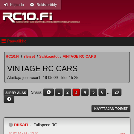
Kirjaudu
Rekisteröidy
Päävalikko
RC10.FI
/
Yleiset
/
Sähköautot
/
VINTAGE RC CARS
VINTAGE RC CARS
Aloittaja jerzirccar1, 18.05.09 - klo: 15.25
1
2
3
4
5
6
...
20
Sivuja
SIIRRY ALAS
KÄYTTÄJÄN TOIMET
mikari
Fullspeed RC
20.02.14 - klo: 13.30