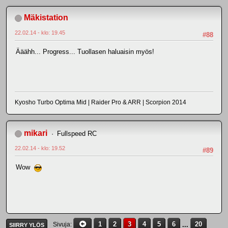
Mäkistation
22.02.14 - klo: 19.45
#88
Ääähh... Progress... Tuollasen haluaisin myös!
Kyosho Turbo Optima Mid | Raider Pro & ARR | Scorpion 2014
mikari
Fullspeed RC
22.02.14 - klo: 19.52
#89
Wow
1
2
3
4
5
6
...
20
Sivuja
SIIRRY YLÖS