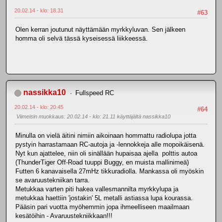
20.02.14 - klo: 18.31
#63
Olen kerran joutunut näyttämään myrkkyluvan. Sen jälkeen
homma oli selvä tässä kyseisessä liikkeessä.
nassikka10
Fullspeed RC
20.02.14 - klo: 20.45
#64
Viimeisin muokkaus
: 20.02.14 - klo: 21.11 käyttäjältä nassikka10
Minulla on vielä äitini nimiin aikoinaan hommattu radiolupa jotta
pystyin harrastamaan RC-autoja ja -lennokkeja alle mopoikäisenä.
Nyt kun ajattelee, niin oli sinällään hupaisaa ajella polttis autoa
(ThunderTiger Off-Road tuuppi Buggy, en muista mallinimeä)
Futten 6 kanavaisella 27mHz tikkuradiolla. Mankassa oli myöskin
se avaruustekniikan tarra.
Metukkaa varten piti hakea vallesmannilta myrkkylupa ja
metukkaa haettiin 'jostakin' 5L metalli astiassa lupa kourassa.
Pääsin pari vuotta myöhemmin jopa ihmeelliseen maailmaan
kesätöihin - Avaruustekniikkaan!!!