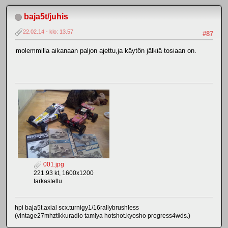
baja5t/juhis
22.02.14 - klo: 13.57
#87
molemmilla aikanaan paljon ajettu,ja käytön jälkiä tosiaan on.
001.jpg
221.93 kt, 1600x1200
tarkasteltu
hpi baja5t.axial scx.turnigy1/16rallybrushless
(vintage27mhztikkuradio tamiya hotshot.kyosho progress4wds.)