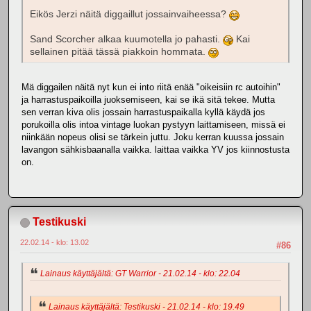
Eikös Jerzi näitä diggaillut jossainvaiheessa?
Sand Scorcher alkaa kuumotella jo pahasti.
Kai
sellainen pitää tässä piakkoin hommata.
Mä diggailen näitä nyt kun ei into riitä enää "oikeisiin rc autoihin"
ja harrastuspaikoilla juoksemiseen, kai se ikä sitä tekee. Mutta
sen verran kiva olis jossain harrastuspaikalla kyllä käydä jos
porukoilla olis intoa vintage luokan pystyyn laittamiseen, missä ei
niinkään nopeus olisi se tärkein juttu. Joku kerran kuussa jossain
lavangon sähkisbaanalla vaikka. laittaa vaikka YV jos kiinnostusta
on.
Testikuski
22.02.14 - klo: 13.02
#86
Lainaus käyttäjältä: GT Warrior - 21.02.14 - klo: 22.04
Lainaus käyttäjältä: Testikuski - 21.02.14 - klo: 19.49