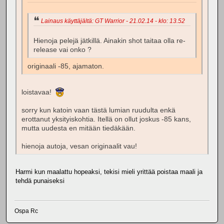
Lainaus käyttäjältä: GT Warrior - 21.02.14 - klo: 13.52
Hienoja pelejä jätkillä. Ainakin shot taitaa olla re-
release vai onko ?
originaali -85, ajamaton.
loistavaa!
sorry kun katoin vaan tästä lumian ruudulta enkä
erottanut yksityiskohtia. Itellä on ollut joskus -85 kans,
mutta uudesta en mitään tiedäkään.
hienoja autoja, vesan originaalit vau!
Harmi kun maalattu hopeaksi, tekisi mieli yrittää poistaa maali ja
tehdä punaiseksi
Ospa Rc