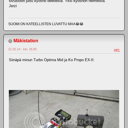
sivustoon juttu kyosho beetlestä. Yksi kyoshon helmeistä.
Jerzi
SUOMI ON KATEELLISTEN LUVATTU MAA😂😂
Mäkistation
21.02.14 - klo: 18.05
#81
Siinäpä minun Turbo Optima Mid ja Ko Propo EX-II: