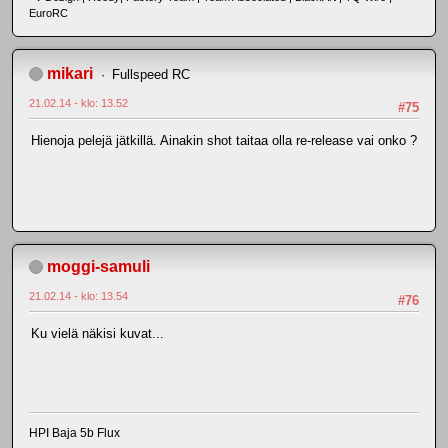
EuroRC
mikari
Fullspeed RC
21.02.14 - klo: 13.52
#75
Hienoja pelejä jätkillä. Ainakin shot taitaa olla re-release vai onko ?
moggi-samuli
21.02.14 - klo: 13.54
#76
Ku vielä näkisi kuvat...
HPI Baja 5b Flux