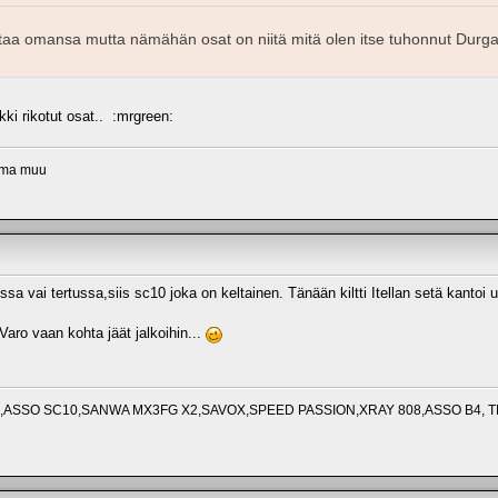
ntaa omansa mutta nämähän osat on niitä mitä olen itse tuhonnut Durga
kki rikotut osat.. :mrgreen:
tama muu
sa vai tertussa,siis sc10 joka on keltainen. Tänään kiltti Itellan setä kantoi 
o vaan kohta jäät jalkoihin...
ASSO SC10,SANWA MX3FG X2,SAVOX,SPEED PASSION,XRAY 808,ASSO B4, 