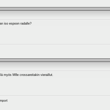
an iso espoon radalle?
llä myös M8e crossareitakin vieraillut.
import