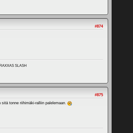
#874
TRAXXAS SLASH
#875
itä tonne riihimäki-ralliin palelemaan.