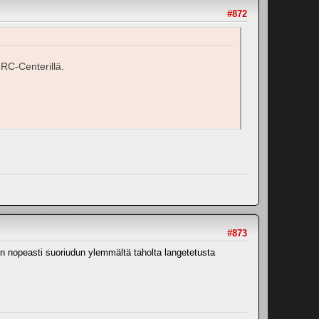
#872
 RC-Centerillä.
#873
en nopeasti suoriudun ylemmältä taholta langetetusta