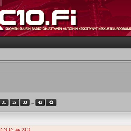
31
32
33
...
43
22.01.10 - klo: 23.11