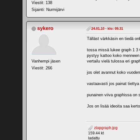
Viestit: 138
Sijainti: Nurmijärvi
sykero
24.01.10 - klo: 09.31
Tälläst värkkäsin en tiedä on
tossa missä lukee graph 1 3
pystyy kattoo koko menneen
Vanhempi jäsen
vertailu vielä tulossa eri grap
Viestit: 266
jos olet avannut koko vuoden
vastaavasti jos painat tiettya
punainen viiva graphissa on s
Jos on lisää ideoita saa kerto
zlapgraph.jpg
159.44 kt
ladattu