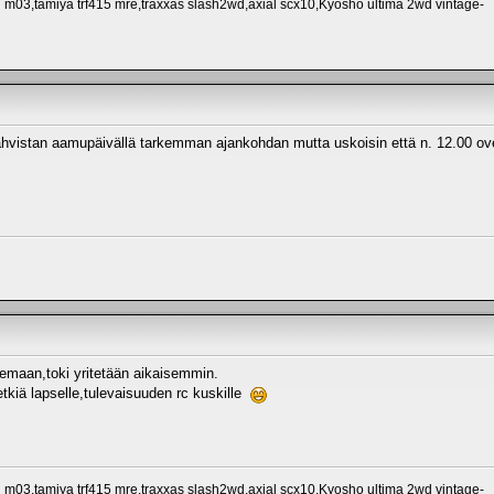
 m03,tamiya trf415 mre,traxxas slash2wd,axial scx10,Kyosho ultima 2wd vintage-
stan aamupäivällä tarkemman ajankohdan mutta uskoisin että n. 12.00 ovet auk
lemaan,toki yritetään aikaisemmin.
etkiä lapselle,tulevaisuuden rc kuskille
 m03,tamiya trf415 mre,traxxas slash2wd,axial scx10,Kyosho ultima 2wd vintage-