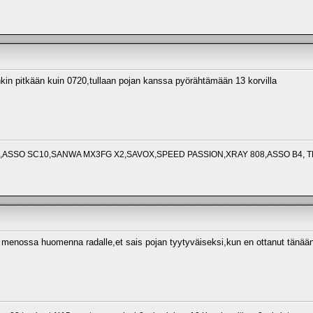
nkin pitkään kuin 0720,tullaan pojan kanssa pyörähtämään 13 korvilla
ASSO SC10,SANWA MX3FG X2,SAVOX,SPEED PASSION,XRAY 808,ASSO B4, 
 menossa huomenna radalle,et sais pojan tyytyväiseksi,kun en ottanut tänään s