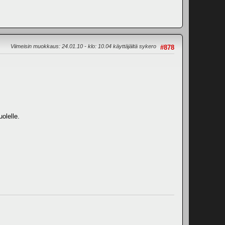
Viimeisin muokkaus
: 24.01.10 - klo: 10.04 käyttäjältä sykero
#878
olelle.