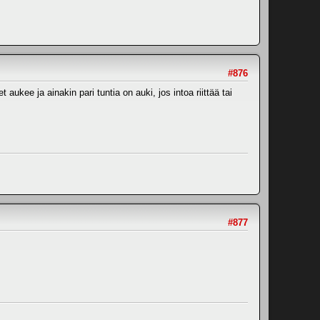
#876
ee ja ainakin pari tuntia on auki, jos intoa riittää tai
#877