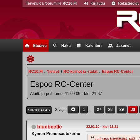
Tervetuloa foorumille
RC10.FI
Kirjaudu
Rekisteröidy
Etusivu
Haku
Kalenteri
Jäsenet
RC10.FI
/
Yleiset
/
RC-kerhot ja -radat
/
Espoo RC-Center
Espoo RC-Center
Aloittaja peitsamo, 11.09.09 - klo: 21.37
1
...
27
28
29
30
Sivuja
SIIRRY ALAS
bluebeetle
22.01.10 - klo: 23.21
Kymen Pienoisautokerho
Lainaus käyttäjältä: ull3 - 