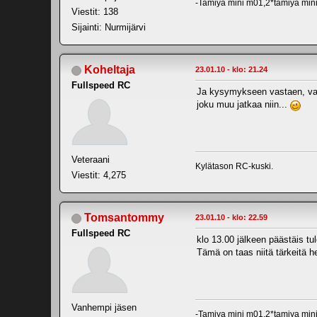
-Tamiya mini m01,2*tamiya mini
Viestit: 138
Sijainti: Nurmijärvi
Koheltaja
23.01.10 - klo: 21.24
Fullspeed RC
Ja kysymykseen vastaen, vahvi
joku muu jatkaa niin...
Veteraani
Kylätason RC-kuski.
Viestit: 4,275
Tomsantommy
23.01.10 - klo: 22.59
Fullspeed RC
klo 13.00 jälkeen päästäis tu
Tämä on taas niitä tärkeitä h
Vanhempi jäsen
-Tamiya mini m01,2*tamiya mini