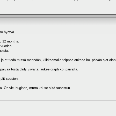
ko hyötyä.
 6 12 months.
 vuoden.
heista.
 ja et tiedä missä mennään, klikkaamalla tolppaa aukeaa ko. päivän ajat alapu
 paivaa tosta daily viivalta: aukee graph ko. paivalta.
plit session.
a. On viel buginen, mutta kai se siitä suoristuu.