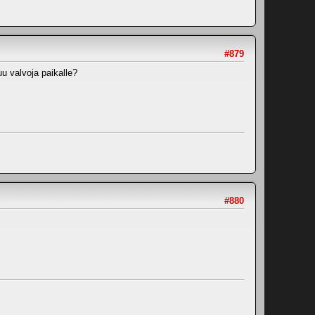
#879
u valvoja paikalle?
#880