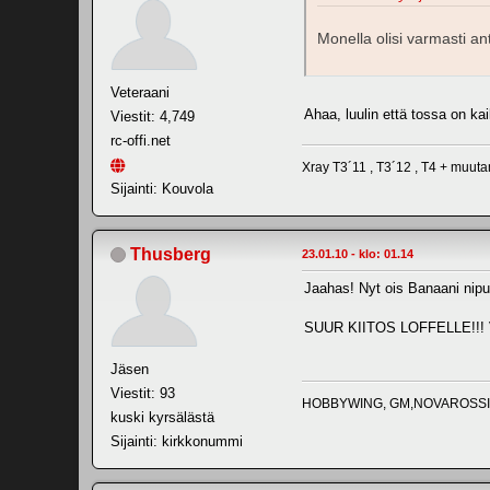
Monella olisi varmasti a
Veteraani
Ahaa, luulin että tossa on kai
Viestit: 4,749
rc-offi.net
Xray T3´11 , T3´12 , T4 + muu
Sijainti: Kouvola
Thusberg
23.01.10 - klo: 01.14
Jaahas! Nyt ois Banaani nipus
SUUR KIITOS LOFFELLE!!! Var
Jäsen
Viestit: 93
HOBBYWING, GM,NOVAROSSI,
kuski kyrsälästä
Sijainti: kirkkonummi