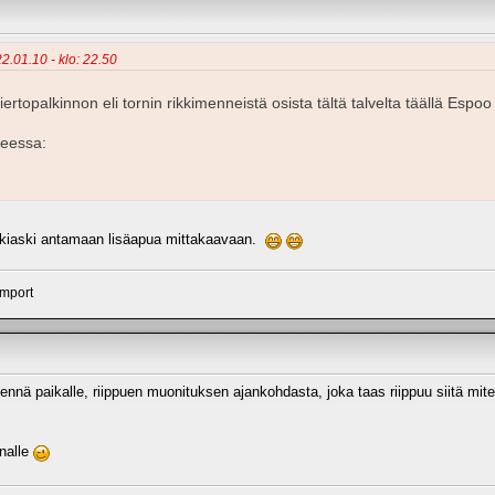
22.01.10 - klo: 22.50
ertopalkinnon eli tornin rikkimenneistä osista tältä talvelta täällä Espoo
heessa:
ökiaski antamaan lisäapua mittakaavaan.
import
ennä paikalle, riippuen muonituksen ajankohdasta, joka taas riippuu siitä mit
nalle