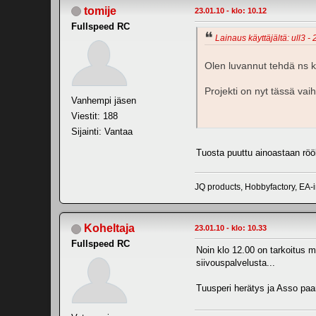
tomije
23.01.10 - klo: 10.12
Fullspeed RC
Lainaus käyttäjältä: ull3 - 
Olen luvannut tehdä ns ki
Projekti on nyt tässä vai
Vanhempi jäsen
Viestit: 188
Sijainti: Vantaa
Tuosta puuttu ainoastaan rö
JQ products, Hobbyfactory, EA-
Koheltaja
23.01.10 - klo: 10.33
Fullspeed RC
Noin klo 12.00 on tarkoitus m
siivouspalvelusta...
Tuusperi
herätys
ja Asso paa